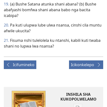
19.
(a) Bushe Satana atunka shani abana? (b) Bushe
abafyashi bomfwa shani abana babo nga bacita
icabipa?
20.
Pa kuti ulupwa lube ulwa nsansa, cinshi cila muntu
afwile ukucita?
21.
Fisuma nshi tulelolela ku ntanshi, kabili kuti twaba
shani no lupwa lwa nsansa?
Icifumineko
Icikonkelepo
INSHILA SHA
KUKOPOLWELAMO