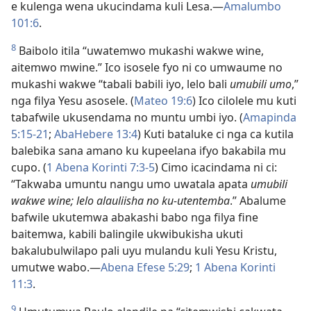
e kulenga wena ukucindama kuli Lesa.—
Amalumbo
101:6
.
8
Baibolo itila “uwatemwo mukashi wakwe wine,
aitemwo mwine.” Ico isosele fyo ni co umwaume no
mukashi wakwe “tabali babili iyo, lelo bali
umubili umo
,”
nga filya Yesu asosele. (
Mateo 19:6
) Ico cilolele mu kuti
tabafwile ukusendama no muntu umbi iyo. (
Amapinda
5:15-21
;
AbaHebere 13:4
) Kuti bataluke ci nga ca kutila
balebika sana amano ku kupeelana ifyo bakabila mu
cupo. (
1 Abena Korinti 7:3-5
) Cimo icacindama ni ci:
“Takwaba umuntu nangu umo uwatala apata
umubili
wakwe wine; lelo alauliisha no ku-utentemba
.” Abalume
bafwile ukutemwa abakashi babo nga filya fine
baitemwa, kabili balingile ukwibukisha ukuti
bakalubulwilapo pali uyu mulandu kuli Yesu Kristu,
umutwe wabo.—
Abena Efese 5:29
;
1 Abena Korinti
11:3
.
9