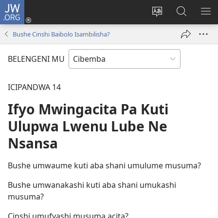
JW.ORG
Isuleni
(yalaisula
Bikenipo
Fwayeni
ME
na
ululimi
pa
IM
Bushe Cinshi Baibolo Isambilisha?
imbi)
lumbi
JW.ORG
BELENGENI MU
ICIPANDWA 14
Ifyo Mwingacita Pa Kuti
Ulupwa Lwenu Lube Ne
Nsansa
Bushe umwaume kuti aba shani umulume musuma?
Bushe umwanakashi kuti aba shani umukashi
musuma?
Cinshi umufyashi musuma acita?