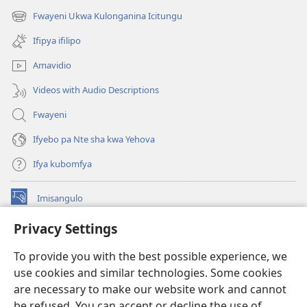
na
Fwayeni Ukwa Kulonganina Icitungu
(yalaisula
imbi)
na
Ifipya ifilipo
imbi)
Amavidio
Videos with Audio Descriptions
Fwayeni
Ifyebo pa Nte sha kwa Yehova
Ifya kubomfya
Imisangulo
(yalaisula
na
Privacy Settings
imbi)
Watchtower LAIBRARE YA PA INTANETI™
(yalaisula
To provide you with the best possible experience, we
na
®
JW Hub
imbi)
use cookies and similar technologies. Some cookies
(yalaisula
na
are necessary to make our website work and cannot
JW Library
App
imbi)
be refused. You can accept or decline the use of