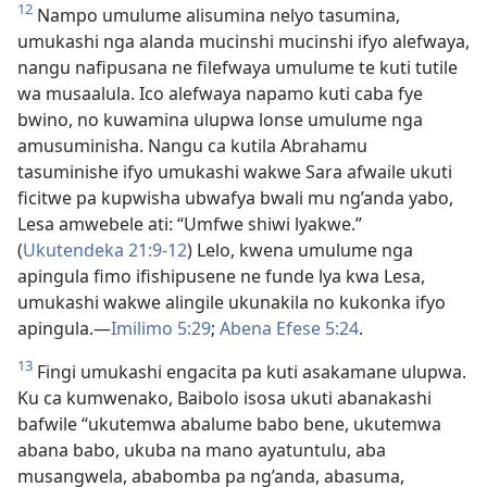
12
Nampo umulume alisumina nelyo tasumina,
umukashi nga alanda mucinshi mucinshi ifyo alefwaya,
nangu nafipusana ne filefwaya umulume te kuti tutile
wa musaalula. Ico alefwaya napamo kuti caba fye
bwino, no kuwamina ulupwa lonse umulume nga
amusuminisha. Nangu ca kutila Abrahamu
tasuminishe ifyo umukashi wakwe Sara afwaile ukuti
ficitwe pa kupwisha ubwafya bwali mu ng’anda yabo,
Lesa amwebele ati: “Umfwe shiwi lyakwe.”
(
Ukutendeka 21:9-12
) Lelo, kwena umulume nga
apingula fimo ifishipusene ne funde lya kwa Lesa,
umukashi wakwe alingile ukunakila no kukonka ifyo
apingula.—
Imilimo 5:29
;
Abena Efese 5:24
.
13
Fingi umukashi engacita pa kuti asakamane ulupwa.
Ku ca kumwenako, Baibolo isosa ukuti abanakashi
bafwile “ukutemwa abalume babo bene, ukutemwa
abana babo, ukuba na mano ayatuntulu, aba
musangwela, ababomba pa ng’anda, abasuma,