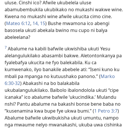
uluse. Cinshi ico? Afwile ukubelela uluse
abamubembukila ukubikako no mukashi wakwe wine.
Kwena no mukashi wine afwile ukucita cimo cine.
(
Mateo 6:12
,
14, 15
) Bushe mwamona ico abengi
basosela ukuti abekala bwino mu cupo ni balya
abeleelana?
7
Abalume na kabili bafwile ukwishiba ukuti Yesu
alelangulukilako abasambi bakwe. Aletontonkanya pa
fyalebafya ukucita ne fyo balekabila. Ku ca
kumwenako, ilyo banakile abebele ati: “Iseni kuno ku
mbali pa mpanga no kutuushako panono.” (
Marko
6:30-32
) Abakashi na bo balakabila
ukubalangulukilako. Baibolo ibalondolola ukuti “cipe
icanaka” ico abalume bafwile ‘ukucindika.’ Mulandu
nshi? Pantu abalume na bakashi bonse bene baba no
“kusenamina kwa bupe fye ukwa bumi.” (
1 Petro 3:7
)
Abalume bafwile ukwibukisha ukuti umuntu, nampo
nga mwaume nelyo mwanakashi, ukuba uwa cishinka