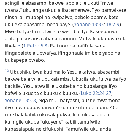
acingilile abasambi bakwe, abo aitile ukuti “mwe
twana,” ukulanga ukuti alibatemenwe. Ilyo bamwikete
ninshi ali mupepi no kwipaiwa, aebele abamwikete
ukuleka abasambi bena baye. (
Yohane 13:33
;
18:7-9
)
Mwe bafyashi mufwile ukwishiba ifyo Kaseebanya
acita pa kusansa abana banono. Mufwile ukubasokela
libela.
*
(
1 Petro 5:8
) Pali nomba nafifula sana
ifingabaletela ubwafya, ifingonaula imibele yabo na
bukapepa bwabo.
16
Ubushiku bwa kuti mailo Yesu akafwa, abasambi
bakwe balelwila ubukalamba. Ukucila ukufulwa pa fyo
bacitile, Yesu atwalilile ukubeba no kubalanga ifyo
bafwile ukucita cikuuku cikuuku. (
Luka 22:24-27
;
Yohane 13:3-8
) Nga muli bafyashi, bushe mwamona
ifyo mwingapashanya Yesu mu kufunda abana? Ca
cine balakabila ukusalapulwa, lelo ukusalapula
kulingile ukuba “ukuyene” kabili tamufwile
kubasalapula ne cifukushi. Tamufwile ukulanda