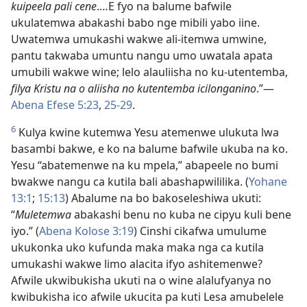
kuipeela pali cene
.…E fyo na balume bafwile
ukulatemwa abakashi babo nge mibili yabo iine.
Uwatemwa umukashi wakwe ali-itemwa umwine,
pantu takwaba umuntu nangu umo uwatala apata
umubili wakwe wine; lelo alauliisha no ku-utentemba,
filya Kristu na o aliisha no kutentemba icilonganino
.”—
Abena Efese 5:23
,
25-29
.
6
Kulya kwine kutemwa Yesu atemenwe ulukuta lwa
basambi bakwe, e ko na balume bafwile ukuba na ko.
Yesu “abatemenwe na ku mpela,” abapeele no bumi
bwakwe nangu ca kutila bali abashapwililika. (
Yohane
13:1
;
15:13
) Abalume na bo bakoseleshiwa ukuti:
“
Muletemwa
abakashi benu no kuba ne cipyu kuli bene
iyo.” (
Abena Kolose 3:19
) Cinshi cikafwa umulume
ukukonka uko kufunda maka maka nga ca kutila
umukashi wakwe limo alacita ifyo ashitemenwe?
Afwile ukwibukisha ukuti na o wine alalufyanya no
kwibukisha ico afwile ukucita pa kuti Lesa amubelele