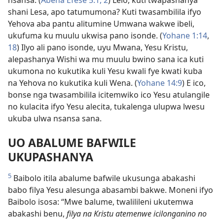
nsansa. (
Abena Efese 5:1, 2
) Lelo, kuti twapashanya
shani Lesa, apo tatumumona? Kuti twasambilila ifyo
Yehova aba pantu alitumine Umwana wakwe ibeli,
ukufuma ku muulu ukwisa pano isonde. (
Yohane 1:14
,
18
) Ilyo ali pano isonde, uyu Mwana, Yesu Kristu,
alepashanya Wishi wa mu muulu bwino sana ica kuti
ukumona no kukutika kuli Yesu kwali fye kwati kuba
na Yehova no kukutika kuli Wena. (
Yohane 14:9
) E ico,
bonse nga twasambilila icitemwiko ico Yesu atulangile
no kulacita ifyo Yesu alecita, tukalenga ulupwa lwesu
ukuba ulwa nsansa sana.
UO ABALUME BAFWILE
UKUPASHANYA
5
Baibolo itila abalume bafwile ukusunga abakashi
babo filya Yesu alesunga abasambi bakwe. Moneni ifyo
Baibolo isosa: “Mwe balume, twalilileni ukutemwa
abakashi benu,
filya na Kristu atemenwe icilonganino no