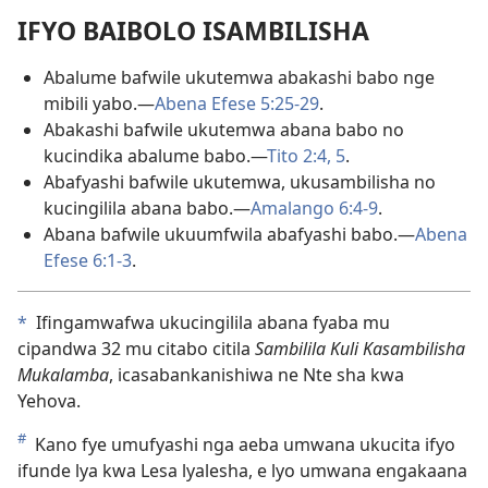
IFYO BAIBOLO ISAMBILISHA
Abalume bafwile ukutemwa abakashi babo nge
mibili yabo.—
Abena Efese 5:25-29
.
Abakashi bafwile ukutemwa abana babo no
kucindika abalume babo.—
Tito 2:4, 5
.
Abafyashi bafwile ukutemwa, ukusambilisha no
kucingilila abana babo.—
Amalango 6:4-9
.
Abana bafwile ukuumfwila abafyashi babo.—
Abena
Efese 6:1-3
.
*
Ifingamwafwa ukucingilila abana fyaba mu
cipandwa 32 mu citabo citila
Sambilila Kuli Kasambilisha
Mukalamba
, icasabankanishiwa ne Nte sha kwa
Yehova.
#
Kano fye umufyashi nga aeba umwana ukucita ifyo
ifunde lya kwa Lesa lyalesha, e lyo umwana engakaana