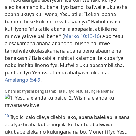
alebika amano ku bana. Ilyo bambi bafwaile ukulesha
abana ukuya kuli wena, Yesu atile: “Lekeni abana
banono bese kuli ine; mwibakaanya.” Baibolo isoso
kuti lyene “afukatile abana, alabapaala, abikile ne
minwe yakwe pali bene.” (
Marko 10:13-16
) Apo Yesu
alesakamana abana abanono, bushe na imwe
tamufwile ukulasakamana abana benu abaume na
banakashi? Balakabila inshita iikalamba, te kuba fye
nabo inshita iinono fye. Mufwile ukulabasambilisha,
pantu e fyo Yehova afunda abafyashi ukucita.—
Amalango 6:4-9
.
Cinshi abafyashi bengasambilila ku fyo Yesu asungile abana?
15
Ilyo ici calo cileya cilebipilako, abana balekabila sana
abafyashi aba kubacingilila ku bantu abafwaya
ukubabeleleka no kulungana na bo. Moneni ifyo Yesu