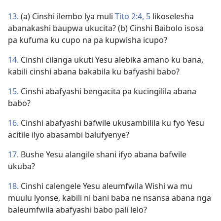
13.
(a) Cinshi ilembo lya muli
Tito 2:4, 5
likoselesha
abanakashi baupwa ukucita? (b) Cinshi Baibolo isosa
pa kufuma ku cupo na pa kupwisha icupo?
14.
Cinshi cilanga ukuti Yesu alebika amano ku bana,
kabili cinshi abana bakabila ku bafyashi babo?
15.
Cinshi abafyashi bengacita pa kucingilila abana
babo?
16.
Cinshi abafyashi bafwile ukusambilila ku fyo Yesu
acitile ilyo abasambi balufyenye?
17.
Bushe Yesu alangile shani ifyo abana bafwile
ukuba?
18.
Cinshi calengele Yesu aleumfwila Wishi wa mu
muulu lyonse, kabili ni bani baba ne nsansa abana nga
baleumfwila abafyashi babo pali lelo?