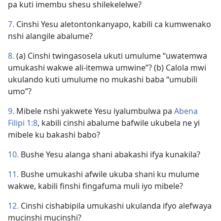
pa kuti imembu shesu shilekelelwe?
7.
Cinshi Yesu aletontonkanyapo, kabili ca kumwenako
nshi alangile abalume?
8.
(a) Cinshi twingasosela ukuti umulume “uwatemwa
umukashi wakwe ali-itemwa umwine”? (b) Calola mwi
ukulando kuti umulume no mukashi baba “umubili
umo”?
9.
Mibele nshi yakwete Yesu iyalumbulwa pa
Abena
Filipi 1:8
, kabili cinshi abalume bafwile ukubela ne yi
mibele ku bakashi babo?
10.
Bushe Yesu alanga shani abakashi ifya kunakila?
11.
Bushe umukashi afwile ukuba shani ku mulume
wakwe, kabili finshi fingafuma muli iyo mibele?
12.
Cinshi cishabipila umukashi ukulanda ifyo alefwaya
mucinshi mucinshi?