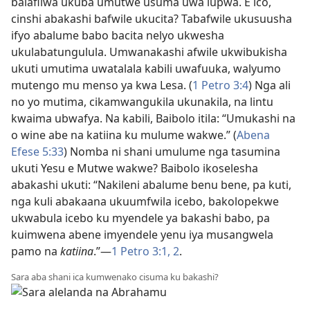
balafilwa ukuba umutwe usuma uwa lupwa. E ico,
cinshi abakashi bafwile ukucita? Tabafwile ukusuusha
ifyo abalume babo bacita nelyo ukwesha
ukulabatungulula. Umwanakashi afwile ukwibukisha
ukuti umutima uwatalala kabili uwafuuka, walyumo
mutengo mu menso ya kwa Lesa. (
1 Petro 3:4
) Nga ali
no yo mutima, cikamwangukila ukunakila, na lintu
kwaima ubwafya. Na kabili, Baibolo itila: “Umukashi na
o wine abe na katiina ku mulume wakwe.” (
Abena
Efese 5:33
) Nomba ni shani umulume nga tasumina
ukuti Yesu e Mutwe wakwe? Baibolo ikoselesha
abakashi ukuti: “Nakileni abalume benu bene, pa kuti,
nga kuli abakaana ukuumfwila icebo, bakolopekwe
ukwabula icebo ku myendele ya bakashi babo, pa
kuimwena abene imyendele yenu iya musangwela
pamo na
katiina
.”—
1 Petro 3:1, 2
.
Sara aba shani ica kumwenako cisuma ku bakashi?