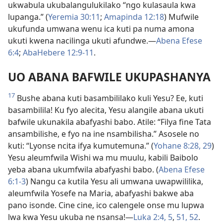
ukwabula ukubalangulukilako “ngo kulasaula kwa
lupanga.” (
Yeremia 30:11
;
Amapinda 12:18
) Mufwile
ukufunda umwana wenu ica kuti pa numa amona
ukuti kwena nacilinga ukuti afundwe.—
Abena Efese
6:4
;
AbaHebere 12:9-11
.
UO ABANA BAFWILE UKUPASHANYA
17
Bushe abana kuti basambililako kuli Yesu? Ee, kuti
basambilila! Ku fyo alecita, Yesu alangile abana ukuti
bafwile ukunakila abafyashi babo. Atile: “Filya fine Tata
ansambilishe, e fyo na ine nsambilisha.” Asosele no
kuti: “Lyonse ncita ifya kumutemuna.” (
Yohane 8:28, 29
)
Yesu aleumfwila Wishi wa mu muulu, kabili Baibolo
yeba abana ukumfwila abafyashi babo. (
Abena Efese
6:1-3
) Nangu ca kutila Yesu ali umwana uwapwililika,
aleumfwila Yosefe na Maria, abafyashi bakwe aba
pano isonde. Cine cine, ico calengele onse mu lupwa
lwa kwa Yesu ukuba ne nsansa!—
Luka 2:4, 5
,
51, 52
.