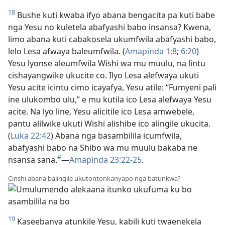
18
Bushe kuti kwaba ifyo abana bengacita pa kuti babe
nga Yesu no kuletela abafyashi babo insansa? Kwena,
limo abana kuti cabakosela ukumfwila abafyashi babo,
lelo Lesa afwaya baleumfwila. (
Amapinda 1:8
;
6:20
)
Yesu lyonse aleumfwila Wishi wa mu muulu, na lintu
cishayangwike ukucite co. Ilyo Lesa alefwaya ukuti
Yesu acite icintu cimo icayafya, Yesu atile: “Fumyeni pali
ine ulukombo ulu,” e mu kutila ico Lesa alefwaya Yesu
acite. Na lyo line, Yesu alicitile ico Lesa amwebele,
pantu alilwike ukuti Wishi alishibe ico alingile ukucita.
(
Luka 22:42
) Abana nga basambilila icumfwila,
abafyashi babo na Shibo wa mu muulu bakaba ne
#
nsansa sana.
—
Amapinda 23:22-25
.
Cinshi abana balingile ukutontonkanyapo nga batunkwa?
19
Kaseebanya atunkile Yesu, kabili kuti twaenekela