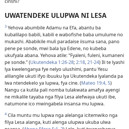
cinshi?
UWATENDEKE ULUPWA NI LESA
3
Yehova abumbile Adamu na Efa, abantu ba
kubalilapo babili, kabili e wabofishe baba umulume no
mukashi. Ababikile muli paradaise iisuma sana, pano
pene pe sonde, mwi bala lya Edene, no kubeba
ukufyala abana. Yehova atile: “Fyaleni, fuleni, kumaneni
pe sonde.” (
Ukutendeka 1:26-28
;
2:18
,
21-24
) Ili te lyashi
lya kwelenganya fye nelyo ulushimi, pantu Yesu
alilangile ukuti ifyo ibuuku lya Ukutendeka lyalanda pa
lwa ntendekelo ya lupwa, fya cine. (
Mateo 19:4, 5
)
Nangu ca kutila pali nomba tulakwata amafya ayengi
ne mikalile tayaba nga filya Lesa alefwaya ukuti ibe,
natumone ico mwingabela insansa mu lupwa.
4
Cila muntu mu lupwa nga alelanga icitemwiko nga
filya Lesa alanga, kuti alenga ulupwa ukuba ulwa