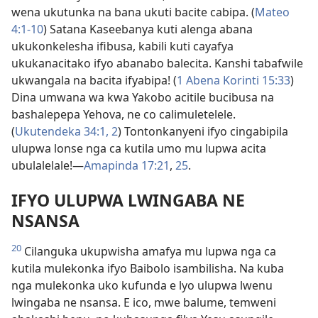
wena ukutunka na bana ukuti bacite cabipa. (
Mateo
4:1-10
) Satana Kaseebanya kuti alenga abana
ukukonkelesha ifibusa, kabili kuti cayafya
ukukanacitako ifyo abanabo balecita. Kanshi tabafwile
ukwangala na bacita ifyabipa! (
1 Abena Korinti 15:33
)
Dina umwana wa kwa Yakobo acitile bucibusa na
bashalepepa Yehova, ne co calimuletelele.
(
Ukutendeka 34:1, 2
) Tontonkanyeni ifyo cingabipila
ulupwa lonse nga ca kutila umo mu lupwa acita
ubulalelale!—
Amapinda 17:21
,
25
.
IFYO ULUPWA LWINGABA NE
NSANSA
20
Cilanguka ukupwisha amafya mu lupwa nga ca
kutila mulekonka ifyo Baibolo isambilisha. Na kuba
nga mulekonka uko kufunda e lyo ulupwa lwenu
lwingaba ne nsansa. E ico, mwe balume, temweni