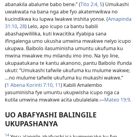
abanakila abalume babo bene.” (
Tito 2:4, 5
) Umukashi
uwakwata na bana nga abe fyo akatemwikwa no
kucindikwa ku lupwa lwakwe inshita yonse. (
Amapinda
31:10
,
28
) Lelo, apo icupo ca bantu babili
abashapwililika, kuti kwacitika ifyabipa sana
ifingalenga umo ukusha umwina mwakwe nelyo icupo
ukupwa. Baibolo ilasuminisha umuntu ukufuma ku
mwina mwakwe mu milandu imo imo. Na lyo line,
ukupaatukana te kantu akanono, pantu Baibolo ifunda
ukuti: “Umukashi tafwile ukufuma ku mulume wakwe;
…no mulume tafwile ukufuma ku mukashi wakwe.”
(
1 Abena Korinti 7:10, 11
) Kabili Amalembo
yasuminisha fye umuntu ukupwisha icupo nga ca
kutila umwina mwakwe acita ubulalelale.—
Mateo 19:9
.
UO ABAFYASHI BALINGILE
UKUPASHANYA
14
Yesu alangile abafyashi ica kumwenako ku fyo