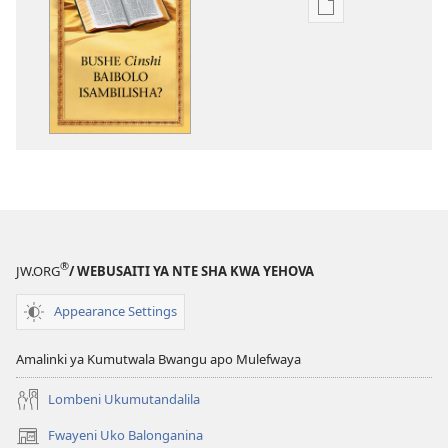
Inshila
sha
kukopolwelamo
impapulo
sha
pa
kompyuta
Bushe
Cinshi
Baibolo
Isambilisha?
®
JW.ORG
/ WEBUSAITI YA NTE SHA KWA YEHOVA
Appearance Settings
Amalinki ya Kumutwala Bwangu apo Mulefwaya
Lombeni Ukumutandalila
Fwayeni Uko Balonganina
(yalaisula