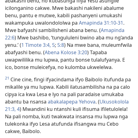
abakashi benu, no kubasunga filya Yesu asungile
icilonganino cakwe. Mwe bakashi nakileni abalume
benu, pantu e mutwe, kabili pashanyeni umukashi
wakampuka uwalondololwa pa
Amapinda 31:10-31
.
Mwe bafyashi sambilisheni abana benu. (
Amapinda
22:6
) Mwe bashibo, ‘tungululeni bwino aba mu ng’anda
yenu.’ (
1 Timote 3:4, 5
;
5:8
) Na mwe bana, muleumfwila
abafyashi benu. (
Abena Kolose 3:20
) Tapaba
uwapwililika mu lupwa, pantu bonse tulalufyanya. E
ico, bonse muleicefya, no kulomba ukwelelwa.
21
Cine cine, fingi ifyacindama ifyo Baibolo itufunda pa
mikalile ya mu lupwa. Kabili ilatusambilisha na pa calo
cipya ica kwa Lesa e lyo na pali paradaise umukaba
abantu ba nsansa
abakalapepa Yehova
. (
Ukusokolola
21:3, 4
) Mwandini ku ntanshi kuli ifisuma ifiletulolela!
Na pali nomba, kuti twakwata insansa mu lupwa nga
tulekonka ifyo Lesa atufunda ifisangwa mu Cebo
cakwe, Baibolo.