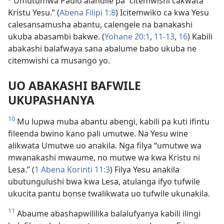
Umutumwa Paulo alandile pa “citemwishi cakwata
Kristu Yesu.” (
Abena Filipi 1:8
) Icitemwiko ca kwa Yesu
calesansamusha abantu, calengele na banakashi
ukuba abasambi bakwe. (
Yohane 20:1
,
11-13
,
16
) Kabili
abakashi balafwaya sana abalume babo ukuba ne
citemwishi ca musango yo.
UO ABAKASHI BAFWILE
UKUPASHANYA
10
Mu lupwa muba abantu abengi, kabili pa kuti ifintu
fileenda bwino kano pali umutwe. Na Yesu wine
alikwata Umutwe uo anakila. Nga filya “umutwe wa
mwanakashi mwaume, no mutwe wa kwa Kristu ni
Lesa.” (
1 Abena Korinti 11:3
) Filya Yesu anakila
ubutungulushi bwa kwa Lesa, atulanga ifyo tufwile
ukucita pantu bonse twalikwata uo tufwile ukunakila.
11
Abaume abashapwililika balalufyanya kabili ilingi