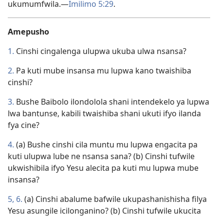
ukumumfwila.—
Imilimo 5:29
.
Amepusho
1.
Cinshi cingalenga ulupwa ukuba ulwa nsansa?
2.
Pa kuti mube insansa mu lupwa kano twaishiba
cinshi?
3.
Bushe Baibolo ilondolola shani intendekelo ya lupwa
lwa bantunse, kabili twaishiba shani ukuti ifyo ilanda
fya cine?
4.
(a) Bushe cinshi cila muntu mu lupwa engacita pa
kuti ulupwa lube ne nsansa sana? (b) Cinshi tufwile
ukwishibila ifyo Yesu alecita pa kuti mu lupwa mube
insansa?
5, 6.
(a) Cinshi abalume bafwile ukupashanishisha filya
Yesu asungile icilonganino? (b) Cinshi tufwile ukucita