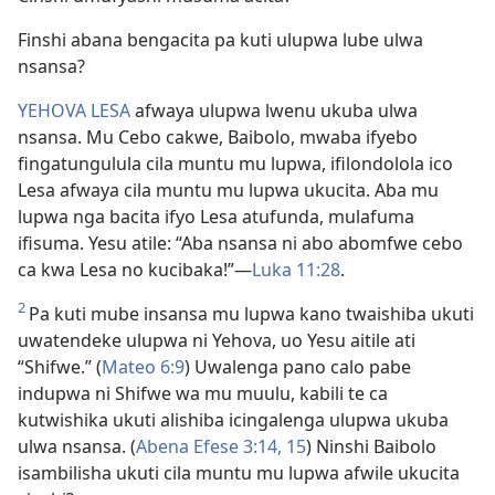
Finshi abana bengacita pa kuti ulupwa lube ulwa
nsansa?
YEHOVA LESA
afwaya ulupwa lwenu ukuba ulwa
nsansa. Mu Cebo cakwe, Baibolo, mwaba ifyebo
fingatungulula cila muntu mu lupwa, ifilondolola ico
Lesa afwaya cila muntu mu lupwa ukucita. Aba mu
lupwa nga bacita ifyo Lesa atufunda, mulafuma
ifisuma. Yesu atile: “Aba nsansa ni abo abomfwe cebo
ca kwa Lesa no kucibaka!”—
Luka 11:28
.
2
Pa kuti mube insansa mu lupwa kano twaishiba ukuti
uwatendeke ulupwa ni Yehova, uo Yesu aitile ati
“Shifwe.” (
Mateo 6:9
) Uwalenga pano calo pabe
indupwa ni Shifwe wa mu muulu, kabili te ca
kutwishika ukuti alishiba icingalenga ulupwa ukuba
ulwa nsansa. (
Abena Efese 3:14, 15
) Ninshi Baibolo
isambilisha ukuti cila muntu mu lupwa afwile ukucita