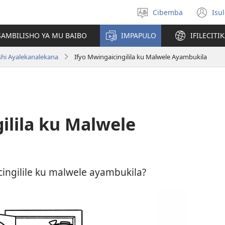
Cibemba
Isu
Saleni
(y
ululimi
na
AMBILISHO YA MU BAIBO
IMPAPULO
IFILECITI
im
hi Ayalekanalekana
Ifyo Mwingaicingilila ku Malwele Ayambukila
ilila ku Malwele
cingilile ku malwele ayambukila?