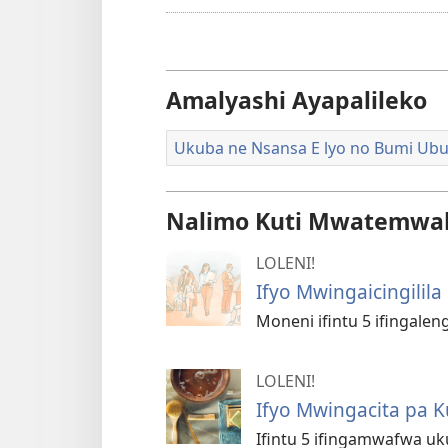
Amalyashi Ayapalileko
Ukuba ne Nsansa E lyo no Bumi U
Nalimo Kuti Mwatemwak
LOLENI!
Ifyo Mwingaicingilil
Moneni ifintu 5 ifingalen
LOLENI!
Ifyo Mwingacita pa
Ifintu 5 ifingamwafwa u