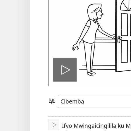
Tambeni
vidio
Saleni
Ululimi
Ifyo Mwingaicingilila ku 
Tinikeni