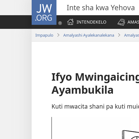
JW.ORG
Inte sha kwa Yehova
INTENDEKELO
AMAS
Impapulo
Amalyashi Ayalekanalekana
Amalyas
Ifyo Mwingaicing
Ayambukila
Kuti mwacita shani pa kuti mui