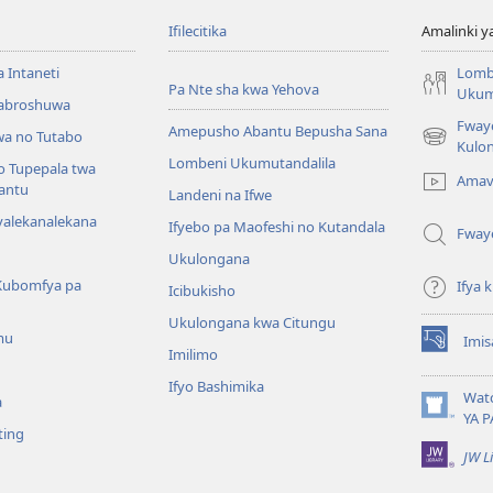
Ifilecitika
Amalinki 
a Intaneti
Lomb
Pa Nte sha kwa Yehova
Ukum
Mabroshuwa
Fway
Amepusho Abantu Bepusha Sana
a no Tutabo
(yalaisula
Kulon
Lombeni Ukumutandalila
na
o Tupepala twa
Amav
imbi)
bantu
Landeni na Ifwe
yalekanalekana
Ifyebo pa Maofeshi no Kutandala
Fway
Ukulongana
Kubomfya pa
Ifya
Icibukisho
Ukulongana kwa Citungu
mu
Imis
(yalaisula
Imilimo
na
Ifyo Bashimika
imbi)
Wat
a
(yalaisula
YA P
ting
na
JW L
imbi)