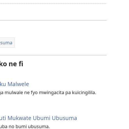
sha
kukopolwelamo
amavidio
busuma
o ne fi
a ku Malwele
ga mulwale ne fyo mwingacita pa kuicingilila.
 Kuti Mukwate Ubumi Ubusuma
kuba no bumi ubusuma.