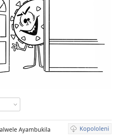
Kopololeni
Malwele Ayambukila
Inshila