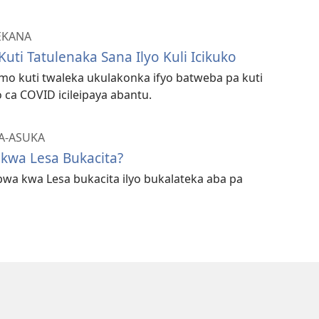
EKANA
Kuti Tatulenaka Sana Ilyo Kuli Icikuko
fimo kuti twaleka ukulakonka ifyo batweba pa kuti
uko ca COVID icileipaya abantu.
A-ASUKA
kwa Lesa Bukacita?
 bwa kwa Lesa bukacita ilyo bukalateka aba pa