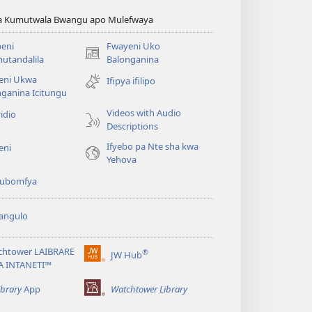
ya Kumutwala Bwangu apo Mulefwaya
eni
Fwayeni Uko
(yalaisula
utandalila
Balonganina
na
eni Ukwa
Ifipya ifilipo
imbi)
ganina Icitungu
Videos with Audio
idio
Descriptions
Ifyebo pa Nte sha kwa
eni
Yehova
 kubomfya
angulo
chtower LAIBRARE
®
JW Hub
(yalaisula
A INTANETI™
na
imbi)
ibrary
App
Watchtower Library