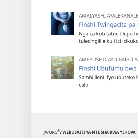
AMALYASHI AYALEKANAL
Finshi Twingacita pa 
Nga ca kuti tatucitilepo 
tulecingilile kuli ici icik
AMEPUSHO AYO BAIBO Y
Finshi Ubufumu bwa 
Sambilileni ifyo ubuteko
calo.
®
JW.ORG
/ WEBUSAITI YA NTE SHA KWA YEHOVA