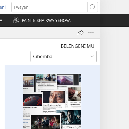
leni
alaisula
Fwayeni
KA
PA NTE SHA KWA YEHOVA
bi)
BELENGENI MU