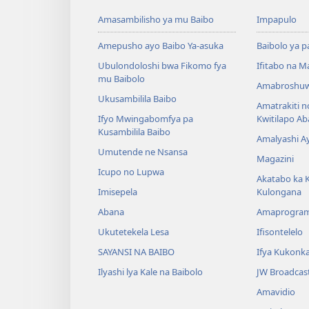
Amasambilisho ya mu Baibo
Impapulo
Amepusho ayo Baibo Ya-asuka
Baibolo ya p
Ubulondoloshi bwa Fikomo fya
Ifitabo na 
mu Baibolo
Amabroshuw
Ukusambilila Baibo
Amatrakiti n
Ifyo Mwingabomfya pa
Kwitilapo A
Kusambilila Baibo
Amalyashi A
Umutende ne Nsansa
Magazini
Icupo no Lupwa
Akatabo ka 
Imisepela
Kulongana
Abana
Amaprogra
Ukutetekela Lesa
Ifisontelelo
SAYANSI NA BAIBO
Ifya Kukonk
Ilyashi lya Kale na Baibolo
JW Broadcas
Amavidio