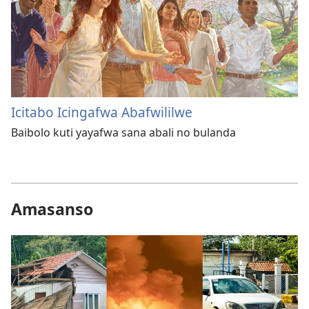
Icitabo Icingafwa Abafwililwe
Baibolo kuti yayafwa sana abali no bulanda
Amasanso