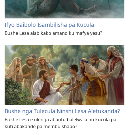
Ifyo Baibolo Isambilisha pa Kucula
Bushe Lesa alabikako amano ku mafya yesu?
Bushe nga Tulecula Ninshi Lesa Aletukanda?
Bushe Lesa e ulenga abantu balelwala no kucula pa
kuti abakande pa membu shabo?