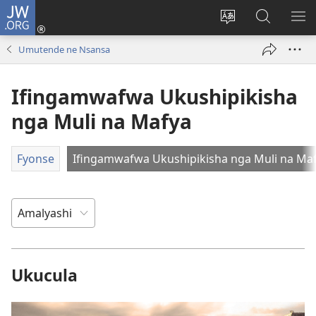
JW.ORG
Isuleni
(yalaisula
Bikenipo
Fwayeni
ME
na
ululimi
pa
IM
Umutende ne Nsansa
imbi)
lumbi
JW.ORG
Ifingamwafwa Ukushipikisha
nga Muli na Mafya
Fyonse
Ifingamwafwa Ukushipikisha nga Muli na Ma
Ukucula