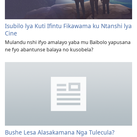
Isubilo lya Kuti Ifintu Fikawama ku Ntanshi lya
Cine
Mulandu nshi ifyo amalayo yaba mu Baibolo yapusana
ne fyo abantunse balaya no kusobela?
Bushe Lesa Alasakamana Nga Tulecula?