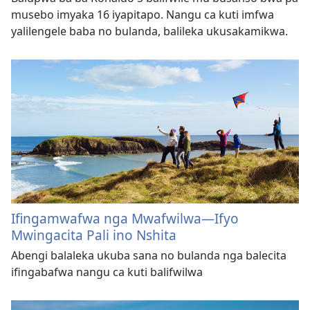
musebo imyaka 16 iyapitapo. Nangu ca kuti imfwa
yalilengele baba no bulanda, balileka ukusakamikwa.
Ifingamwafwa nga Mwafwilwa—Ifyo
Mwingacita Pali ino Nshita
Abengi balaleka ukuba sana no bulanda nga balecita
ifingabafwa nangu ca kuti balifwilwa