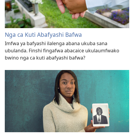
Nga ca Kuti Abafyashi Bafwa
Imfwa ya bafyashi ilalenga abana ukuba sana
ubulanda. Finshi fingafwa abacaice ukulaumfwako
bwino nga ca kuti abafyashi bafwa?