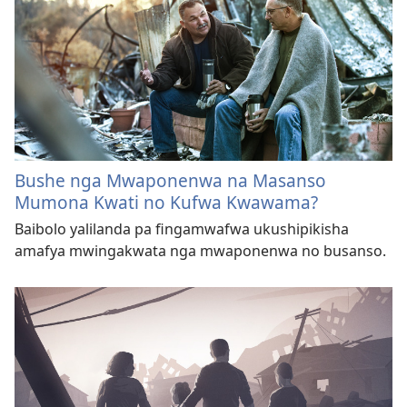
Bushe nga Mwaponenwa na Masanso
Mumona Kwati no Kufwa Kwawama?
Baibolo yalilanda pa fingamwafwa ukushipikisha
amafya mwingakwata nga mwaponenwa no busanso.