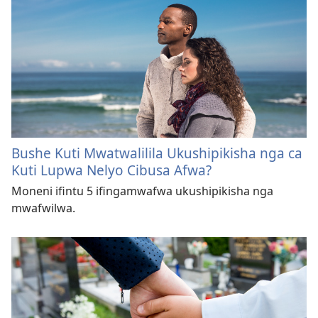
Bushe Kuti Mwatwalilila Ukushipikisha nga ca
Kuti Lupwa Nelyo Cibusa Afwa?
Moneni ifintu 5 ifingamwafwa ukushipikisha nga
mwafwilwa.