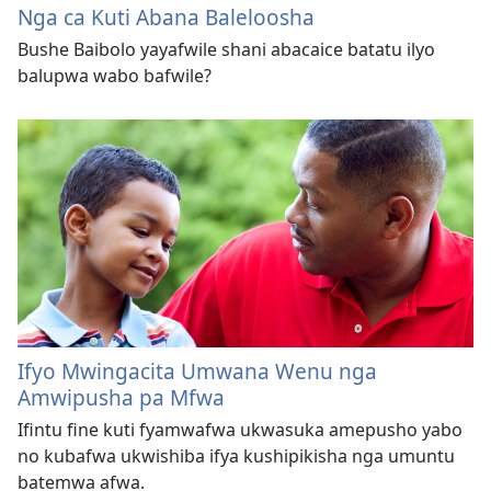
Nga ca Kuti Abana Baleloosha
Bushe Baibolo yayafwile shani abacaice batatu ilyo
balupwa wabo bafwile?
Ifyo Mwingacita Umwana Wenu nga
Amwipusha pa Mfwa
Ifintu fine kuti fyamwafwa ukwasuka amepusho yabo
no kubafwa ukwishiba ifya kushipikisha nga umuntu
batemwa afwa.