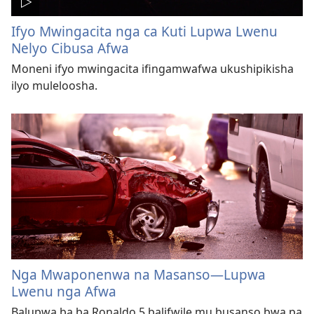
Ifyo Mwingacita nga ca Kuti Lupwa Lwenu
Nelyo Cibusa Afwa
Moneni ifyo mwingacita ifingamwafwa ukushipikisha
ilyo muleloosha.
Nga Mwaponenwa na Masanso​—Lupwa
Lwenu nga Afwa
Balupwa ba ba Ronaldo 5 balifwile mu busanso bwa pa