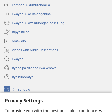
Lombeni Ukumutandalila
Fwayeni Uko Balonganina
(yalaisula
na
Fwayeni Ukwa Kulonganina Icitungu
(yalaisula
imbi)
na
Ifipya ifilipo
imbi)
Amavidio
Videos with Audio Descriptions
Fwayeni
Ifyebo pa Nte sha kwa Yehova
Ifya kubomfya
Imisangulo
(yalaisula
na
Privacy Settings
imbi)
Watchtower LAIBRARE YA PA INTANETI™
(yalaisula
To provide you with the best possible experience, we
na