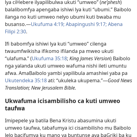
lya ciHebere ilyapilibulwa ukuti “umweo” (
neʹphesh
)
balalibomfya apengaba ishiwi lya kuti “ubumi.” Baibolo
ilanga no kuti umweo nelyo ubumi kuti bwaba mu
busanso.—
Ukufuma 4:19;
Abapingushi 9:17;
Abena
Filipi 2:30
.
Ifi babomfya ishiwi lya kuti “umweo” cilenga
twaumfwikisha ifikomo ifilanda pa mweo ukuti
“ulafuma.” (
Ukufuma 35:18
;
King James Version
) Baibolo
nga yalanda ukuti umweo wafuma nishi ileti umuntu
afwa. AmaBaibolo yambi yapilibula amashiwi yaba pa
Ukutendeka 35:18
ati: “ukuleka ukupema.”—
Good News
Translation; New Jerusalem Bible.
Ukwafuma icisambilisho ca kuti umweo
taufwa
Imipepele ya batila Bena Kristu abasumina ukuti
umweo taufwa, tabafumya ici cisambilisho mu Baibolo
lelo bacifumya ku mano ya buntunse aya baGriki ba ku