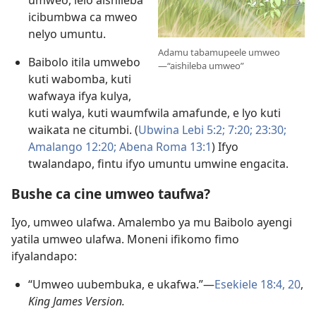
umweo, lelo aishileba
icibumbwa ca mweo
nelyo umuntu.
Adamu tabamupeele umweo
Baibolo itila umwebo
—“aishileba umweo”
kuti wabomba, kuti
wafwaya ifya kulya,
kuti walya, kuti waumfwila amafunde, e lyo kuti
waikata ne citumbi. (
Ubwina Lebi 5:2;
7:20;
23:30;
Amalango 12:20;
Abena Roma 13:1
) Ifyo
twalandapo, fintu ifyo umuntu umwine engacita.
Bushe ca cine umweo taufwa?
Iyo, umweo ulafwa. Amalembo ya mu Baibolo ayengi
yatila umweo ulafwa. Moneni ifikomo fimo
ifyalandapo:
“Umweo uubembuka, e ukafwa.”—
Esekiele 18:4,
20
,
King James Version.