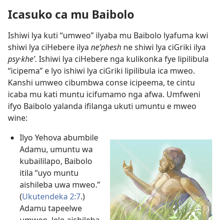
Icasuko ca mu Baibolo
Ishiwi lya kuti “umweo” ilyaba mu Baibolo lyafuma kwi
shiwi lya ciHebere ilya
neʹphesh
ne shiwi lya ciGriki ilya
psy·kheʹ
. Ishiwi lya ciHebere nga kulikonka fye lipilibula
“icipema” e lyo ishiwi lya ciGriki lipilibula ica mweo.
Kanshi umweo cibumbwa conse icipeema, te cintu
icaba mu kati muntu icifumamo nga afwa. Umfweni
ifyo Baibolo yalanda ifilanga ukuti umuntu e mweo
wine:
Ilyo Yehova abumbile
Adamu, umuntu wa
kubaililapo, Baibolo
itila “uyo muntu
aishileba uwa mweo.”
(
Ukutendeka 2:7
.)
Adamu tapeelwe