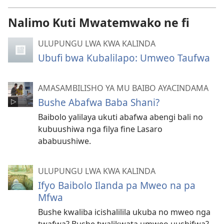
Nalimo Kuti Mwatemwako ne fi
ULUPUNGU LWA KWA KALINDA
Ubufi bwa Kubalilapo: Umweo Taufwa
AMASAMBILISHO YA MU BAIBO AYACINDAMA
Bushe Abafwa Baba Shani?
Baibolo yalilaya ukuti abafwa abengi bali no
kubuushiwa nga filya fine Lasaro
ababuushiwe.
ULUPUNGU LWA KWA KALINDA
Ifyo Baibolo Ilanda pa Mweo na pa
Mfwa
Bushe kwaliba icishalilila ukuba no mweo nga
twafwa? Bushe twalikwata umweo uushifwa?