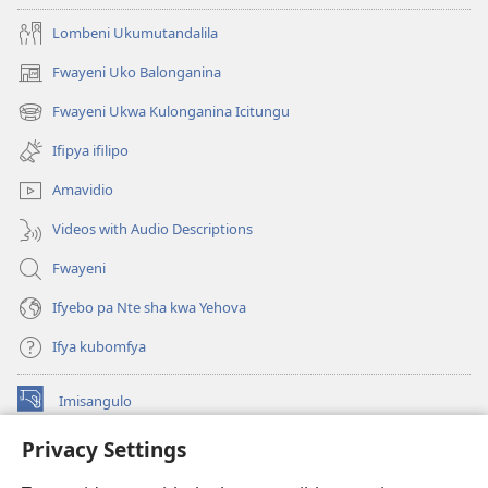
Lombeni Ukumutandalila
Fwayeni Uko Balonganina
(yalaisula
na
Fwayeni Ukwa Kulonganina Icitungu
(yalaisula
imbi)
na
Ifipya ifilipo
imbi)
Amavidio
Videos with Audio Descriptions
Fwayeni
Ifyebo pa Nte sha kwa Yehova
Ifya kubomfya
Imisangulo
(yalaisula
na
Privacy Settings
imbi)
Watchtower LAIBRARE YA PA INTANETI™
(yalaisula