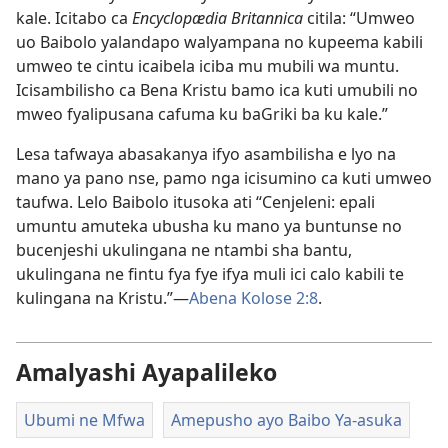
kale. Icitabo ca
Encyclopædia Britannica
citila: “Umweo
uo Baibolo yalandapo walyampana no kupeema kabili
umweo te cintu icaibela iciba mu mubili wa muntu.
Icisambilisho ca Bena Kristu bamo ica kuti umubili no
mweo fyalipusana cafuma ku baGriki ba ku kale.”
Lesa tafwaya abasakanya ifyo asambilisha e lyo na
mano ya pano nse, pamo nga icisumino ca kuti umweo
taufwa. Lelo Baibolo itusoka ati “Cenjeleni: epali
umuntu amuteka ubusha ku mano ya buntunse no
bucenjeshi ukulingana ne ntambi sha bantu,
ukulingana ne fintu fya fye ifya muli ici calo kabili te
kulingana na Kristu.”—
Abena Kolose 2:8
.
Amalyashi Ayapalileko
Ubumi ne Mfwa
Amepusho ayo Baibo Ya-asuka