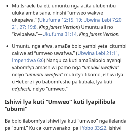
Mu Israele baleti, umuntu nga acita ulubembu
ulukalamba sana, ninshi “umweo wakwe
ukepaiwa.” (
Ukufuma 12:15,
19;
Ubwina Lebi 7:20,
21,
27;
19:8
,
King James Version
) Umuntu ali no
“kwipaiwa.”—
Ukufuma 31:14
,
King James Version.
Umuntu nga afwa, amaBaibolo yambi yeta icitumbi
cakwe ati “umweo uwafwa.” (
Ubwina Lebi 21:11,
Impendwa 6:6
) Nangu ca kuti amaBaibolo ayengi
yabomfya amashiwi pamo nga
“umubili uwafwa”
nelyo
“umuntu uwafwa”
muli ifyo fikomo, ishiwi lya
ciHebere ilyo babomfeshe pa kubala, lya kuti
neʹphesh,
nelyo “umweo.”
Ishiwi lya kuti “Umweo” kuti lyapilibula
“ubumi”
Baibolo ilabomfya ishiwi lya kuti “umweo” nga ilelanda
pa “bumi.” Ku ca kumwenako, pali
Yobo 33:22
, ishiwi