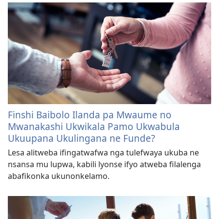
Finshi Baibolo Ilanda pa Mwaume no
Mwanakashi Ukwikala Pamo Ukwabula
Ukuupana Ukulingana ne Funde?
Lesa alitweba ifingatwafwa nga tulefwaya ukuba ne
nsansa mu lupwa, kabili lyonse ifyo atweba filalenga
abafikonka ukunonkelamo.