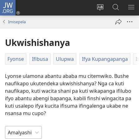
JW.ORG
Isuleni
(yalaisula
Bikenipo
Fwayeni
ME
na
ululimi
pa
IM
Imisepela
imbi)
lumbi
JW.ORG
Ukwishishanya
Fyonse
Ifibusa
Ulupwa
Ifya Kupangapanga
I
Lyonse ulamona abantu ababa mu citemwiko. Bushe
naufikapo ukutendeka ukwishishanya? Nga ca kuti
naufikapo, kuti wacita shani pa kuti wikapanga ifilubo
ifyo abantu abengi bapanga, kabili finshi wingacita pa
kuti usalepo ifya kucita ifisuma ifingalenga ukabe ne
nsansa mu cupo?