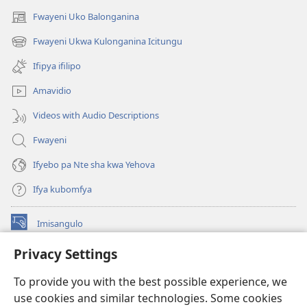
Fwayeni Uko Balonganina
(yalaisula
na
Fwayeni Ukwa Kulonganina Icitungu
(yalaisula
imbi)
na
Ifipya ifilipo
imbi)
Amavidio
Videos with Audio Descriptions
Fwayeni
Ifyebo pa Nte sha kwa Yehova
Ifya kubomfya
Imisangulo
(yalaisula
na
Privacy Settings
imbi)
Watchtower LAIBRARE YA PA INTANETI™
(yalaisula
To provide you with the best possible experience, we
na
®
JW Hub
imbi)
use cookies and similar technologies. Some cookies
(yalaisula