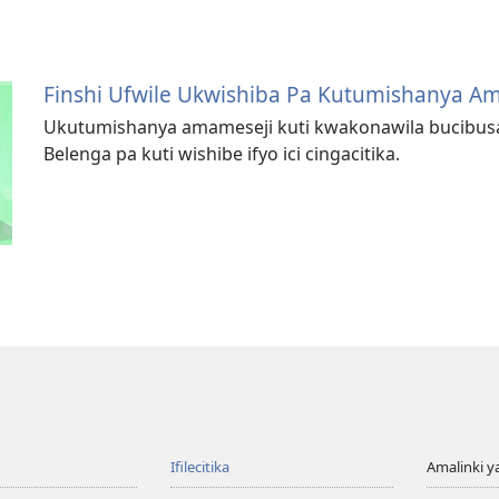
Finshi Ufwile Ukwishiba Pa Kutumishanya A
Ukutumishanya amameseji kuti kwakonawila bucibusa
Belenga pa kuti wishibe ifyo ici cingacitika.
Ifilecitika
Amalinki 