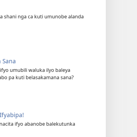
ta shani nga ca kuti umunobe alanda
a Sana
yo umubili waluka ilyo baleya
babo pa kuti belasakamana sana?
Ifyabipa!
anacita ifyo abanobe balekutunka