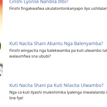
Cinshi Lyonse Nandila Ifibi?
Finshi fingakwafwa ukulatontonkanyapo ilyo ushilala
Kuti Nacita Shani Abantu Nga Balenyamba?
Finshi wingacita nga balekwamba pa kuti ulwambo tal
walaumfwa sna ububi?
Kuti Nacita Shani pa Kuti Nilacita Ulwambo?
Nga ca kuti ilyashi muleshimika lyalenga mwalalanda i
line fye!