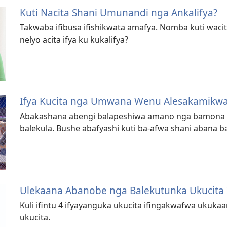
Kuti Nacita Shani Umunandi nga Ankalifya?
Takwaba ifibusa ifishikwata amafya. Nomba kuti waci
nelyo acita ifya ku kukalifya?
Ifya Kucita nga Umwana Wenu Alesakamikw
Abakashana abengi balapeshiwa amano nga bamona if
balekula. Bushe abafyashi kuti ba-afwa shani abana 
Ulekaana Abanobe nga Balekutunka Ukucita 
Kuli ifintu 4 ifyayanguka ukucita ifingakwafwa ukuka
ukucita.