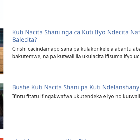
Kuti Nacita Shani nga ca Kuti Ifyo Ndecita N
Balecita?
Cinshi cacindamapo sana pa kulakonkelela abantu aba 
bakutemwe, na pa kutwalilila ukulacita ifisuma ifyo uc
Bushe Kuti Nacita Shani pa Kuti Ndelanshan
Ifintu fitatu ifingakwafwa ukutendeka e lyo no kutwali