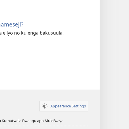
mameseji?
 e lyo no kulenga bakusuula.
Appearance Settings
ya Kumutwala Bwangu apo Mulefwaya