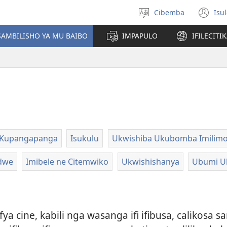
Cibemba
Isu
Saleni
(y
ululimi
na
AMBILISHO YA MU BAIBO
IMPAPULO
IFILECITI
im
a Kupangapanga
Isukulu
Ukwishiba Ukubomba Imilim
ndwe
Imibele ne Citemwiko
Ukwishishanya
Ubumi 
a cine, kabili nga wasanga ifi ifibusa, calikosa sa