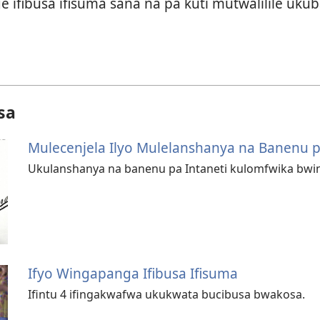
e ifibusa ifisuma sana na pa kuti mutwalilile ukub
sa
Mulecenjela Ilyo Mulelanshanya na Banenu p
Ukulanshanya na banenu pa Intaneti kulomfwika bwino
Ifyo Wingapanga Ifibusa Ifisuma
Ifintu 4 ifingakwafwa ukukwata bucibusa bwakosa.