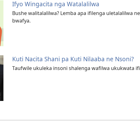
Ifyo Wingacita nga Watalalilwa
Bushe walitalalilwa? Lemba apa ifilenga uletalalilwa 
bwafya.
Kuti Nacita Shani pa Kuti Nilaaba ne Nsoni?
Taufwile ukuleka insoni shalenga wafilwa ukukwata if