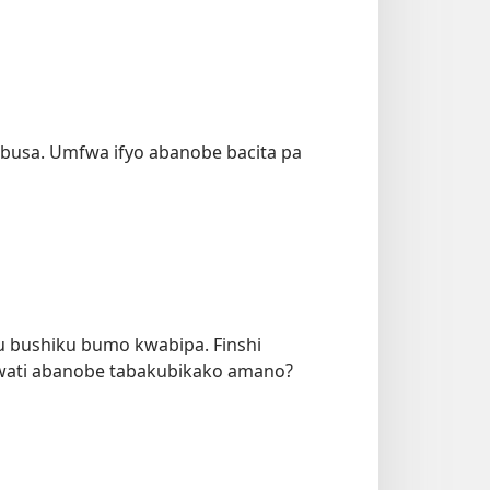
fibusa. Umfwa ifyo abanobe bacita pa
u bushiku bumo kwabipa. Finshi
kwati abanobe tabakubikako amano?