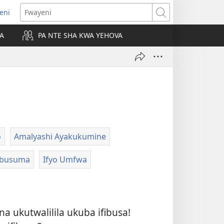
leni
alaisula
Fwayeni
KA
PA NTE SHA KWA YEHOVA
bi)
o
Amalyashi Ayakukumine
Ubusuma
Ifyo Umfwa
na ukutwalilila ukuba ifibusa!