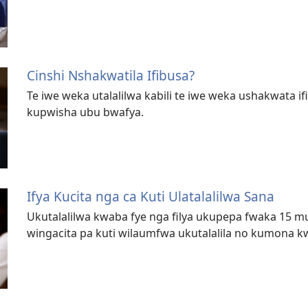
Cinshi Nshakwatila Ifibusa?
Te iwe weka utalalilwa kabili te iwe weka ushakwata i
kupwisha ubu bwafya.
Ifya Kucita nga ca Kuti Ulatalalilwa Sana
Ukutalalilwa kwaba fye nga filya ukupepa fwaka 15 m
wingacita pa kuti wilaumfwa ukutalalila no kumona 