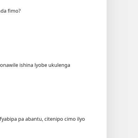
nda fimo?
onawile ishina lyobe ukulenga
fyabipa pa abantu, citenipo cimo ilyo