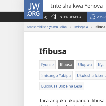
JW.ORG
Inte sha kwa Yehova
INTENDEKELO
AMAS
Amasambilisho ya mu Baibo
Imisepela
Ifibusa
Ifibusa
Fyonse
Ifibusa
Ulupwa
Ify
Imisango Yabipa
Ukulesha Icite
Bucibusa Bobe na Lesa
Taca-anguka ukupanga ifibusa fy