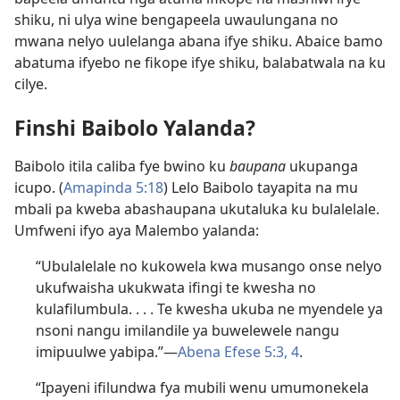
shiku, ni ulya wine bengapeela uwaulungana no
mwana nelyo uulelanga abana ifye shiku. Abaice bamo
abatuma ifyebo ne fikope ifye shiku, balabatwala na ku
cilye.
Finshi Baibolo Yalanda?
Baibolo itila caliba fye bwino ku
baupana
ukupanga
icupo. (
Amapinda 5:18
) Lelo Baibolo tayapita na mu
mbali pa kweba abashaupana ukutaluka ku bulalelale.
Umfweni ifyo aya Malembo yalanda:
“Ubulalelale no kukowela kwa musango onse nelyo
ukufwaisha ukukwata ifingi te kwesha no
kulafilumbula. . . . Te kwesha ukuba ne myendele ya
nsoni nangu imilandile ya buwelewele nangu
imipuulwe yabipa.”​—
Abena Efese 5:​3, 4
.
“Ipayeni ifilundwa fya mubili wenu umumonekela