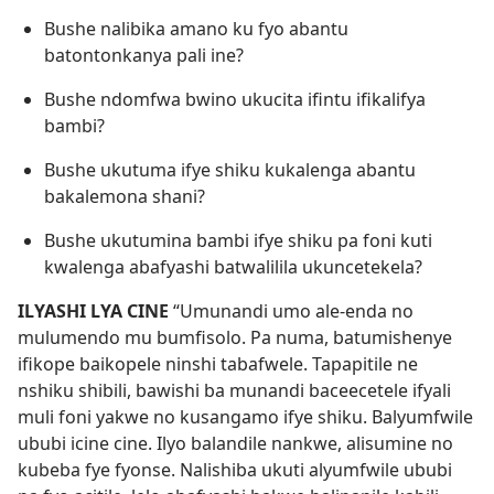
Bushe nalibika amano ku fyo abantu
batontonkanya pali ine?
Bushe ndomfwa bwino ukucita ifintu ifikalifya
bambi?
Bushe ukutuma ifye shiku kukalenga abantu
bakalemona shani?
Bushe ukutumina bambi ifye shiku pa foni kuti
kwalenga abafyashi batwalilila ukuncetekela?
ILYASHI LYA CINE
“Umunandi umo ale-enda no
mulumendo mu bumfisolo. Pa numa, batumishenye
ifikope baikopele ninshi tabafwele. Tapapitile ne
nshiku shibili, bawishi ba munandi baceecetele ifyali
muli foni yakwe no kusangamo ifye shiku. Balyumfwile
ububi icine cine. Ilyo balandile nankwe, alisumine no
kubeba fye fyonse. Nalishiba ukuti alyumfwile ububi