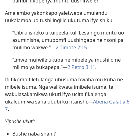
bambi ifikope fya muntu uushifwele?
Amalembo yakonkapo yaletweba umulandu
uukalamba uo tushilingiile ukutuma ifye shiku.
“Uibikilisheko ukuipeela kuli Lesa ngo muntu uo
asuminisha, umubomfi uushingaba ne nsoni pa
mulimo wakwe.”​—
2 Timote 2:15
.
“Imwe mufwile ukuba ne mibele ya mushilo ne
milimo ya bukapepa.”​—
2 Petro 3:11
.
Ifi fikomo filetulanga ubusuma bwaba mu kuba ne
mibele isuma. Nga walikwata imibele isuma, ta
wakulasakamikwa ukuti ifyo ucita fikalenga
ukaleumfwa sana ububi ku ntanshi.​—
Abena Galatia 6:
7
.
Yipushe ukuti:
Bushe naba shani?