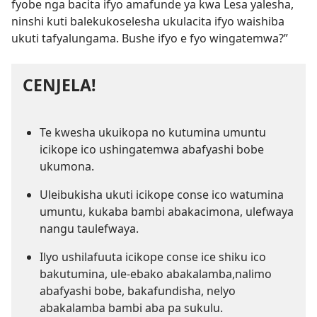
fyobe nga bacita ifyo amafunde ya kwa Lesa yalesha,
ninshi kuti balekukoselesha ukulacita ifyo waishiba
ukuti tafyalungama. Bushe ifyo e fyo wingatemwa?”
CENJELA!
Te kwesha ukuikopa no kutumina umuntu
icikope ico ushingatemwa abafyashi bobe
ukumona.
Uleibukisha ukuti icikope conse ico watumina
umuntu, kukaba bambi abakacimona, ulefwaya
nangu taulefwaya.
Ilyo ushilafuuta icikope conse ice shiku ico
bakutumina, ule-ebako abakalamba,nalimo
abafyashi bobe, bakafundisha, nelyo
abakalamba bambi aba pa sukulu.