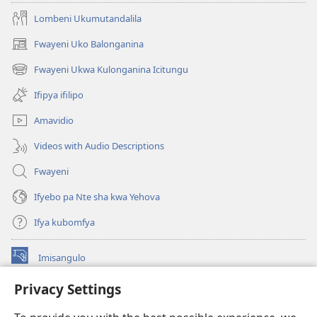
Lombeni Ukumutandalila
Fwayeni Uko Balonganina
(yalaisula
na
Fwayeni Ukwa Kulonganina Icitungu
(yalaisula
imbi)
na
Ifipya ifilipo
imbi)
Amavidio
Videos with Audio Descriptions
Fwayeni
Ifyebo pa Nte sha kwa Yehova
Ifya kubomfya
Imisangulo
(yalaisula
na
Privacy Settings
imbi)
Watchtower LAIBRARE YA PA INTANETI™
(yalaisula
na