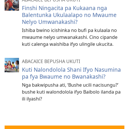
Finshi Ningacita pa Kukaana nga
Balentunka Ukulaalapo no Mwaume
Nelyo Umwanakashi?
Ishiba bwino icishinka no bufi pa kulaala no
mwaume nelyo umwanakashi. Cino cipande
kuti calenga waishiba ifyo ulingile ukucita.
ABACAICE BEPUSHA UKUTI
Kuti Nalondolola Shani Ifyo Nasumina
pa fya Bwaume no Bwanakashi?
Nga bakwipusha ati, ‘Bushe ucili nacisungu?’
bushe kuti walondolola ifyo Baibolo ilanda pa
ili ilyashi?