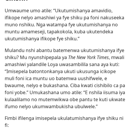
Umwaume umo atile: “Ukutumishanya amavidio,
ifikope nelyo amashiwi ya fye shiku pa foni nakuseeka
muno nshiku. Nga watampa fye ukutumishanya no
muntu amameseji, tapakokola, kuba ukutendeka
ukutumishanya ifikope fye shiku.”
Mulandu nshi abantu batemenwa ukutumishanya ifye
shiku? Mu nyunshipepala ya
The New York Times
, mwali
amashiwi yalandile Loya uwasambilila sana aya kuti:
“Imisepela batontonkanya ukuti ukusunga icikope
muli foni ica muntu uo batemwa uushifwele, e
bwaume, nelyo e bukashana. Ciba kwati cishibilo ca pa
foni yobe.” Umukashana umo atile: “E nshila iisuma iya
kulaalilamo no mutemwikwa obe pantu te kuti ukwate
ifumo nelyo ukumwambukisha ubulwele.”
Fimbi ifilenga imisepela ukulatumishanya ifye shiku ni
fi: