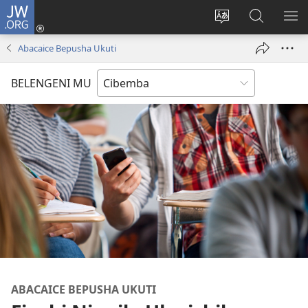
JW.ORG
Isuleni
(yalaisula
Bikenipo
Fwayeni
ME
na
ululimi
pa
IM
Abacaice Bepusha Ukuti
imbi)
lumbi
JW.ORG
BELENGENI MU
ABACAICE BEPUSHA UKUTI