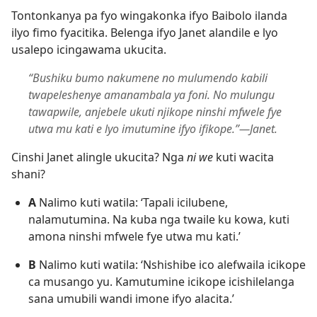
Tontonkanya pa fyo wingakonka ifyo Baibolo ilanda
ilyo fimo fyacitika. Belenga ifyo Janet alandile e lyo
usalepo icingawama ukucita.
“Bushiku bumo nakumene no mulumendo kabili
twapeleshenye amanambala ya foni. No mulungu
tawapwile, anjebele ukuti njikope ninshi mfwele fye
utwa mu kati e lyo imutumine ifyo ifikope.”​—Janet.
Cinshi Janet alingle ukucita? Nga
ni we
kuti wacita
shani?
A
Nalimo kuti watila: ‘Tapali icilubene,
nalamutumina. Na kuba nga twaile ku kowa, kuti
amona ninshi mfwele fye utwa mu kati.’
B
Nalimo kuti watila: ‘Nshishibe ico alefwaila icikope
ca musango yu. Kamutumine icikope icishilelanga
sana umubili wandi imone ifyo alacita.’