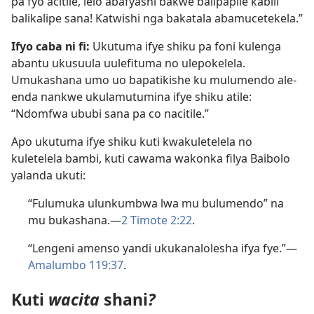
pa fyo acitile, lelo abafyashi bakwe balipapile kabili
balikalipe sana! Katwishi nga bakatala abamucetekela.”
Ifyo caba ni fi:
Ukutuma ifye shiku pa foni kulenga
abantu ukusuula uulefituma no ulepokelela.
Umukashana umo uo bapatikishe ku mulumendo ale-
enda nankwe ukulamutumina ifye shiku atile:
“Ndomfwa ububi sana pa co nacitile.”
Apo ukutuma ifye shiku kuti kwakuletelela no
kuletelela bambi, kuti cawama wakonka filya Baibolo
yalanda ukuti:
“Fulumuka ulunkumbwa lwa mu bulumendo” na
mu bukashana.​—
2 Timote 2:22
.
“Lengeni amenso yandi ukukanalolesha ifya fye.”​—
Amalumbo 119:37
.
Kuti
wacita
shani
?