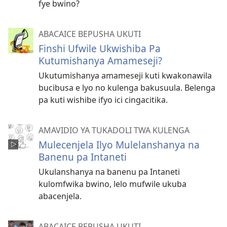
fye bwino?
ABACAICE BEPUSHA UKUTI
Finshi Ufwile Ukwishiba Pa
Kutumishanya Amameseji?
Ukutumishanya amameseji kuti kwakonawila
bucibusa e lyo no kulenga bakusuula. Belenga
pa kuti wishibe ifyo ici cingacitika.
AMAVIDIO YA TUKADOLI TWA KULENGA
Mulecenjela Ilyo Mulelanshanya na
Banenu pa Intaneti
Ukulanshanya na banenu pa Intaneti
kulomfwika bwino, lelo mufwile ukuba
abacenjela.
ABACAICE BEPUSHA UKUTI