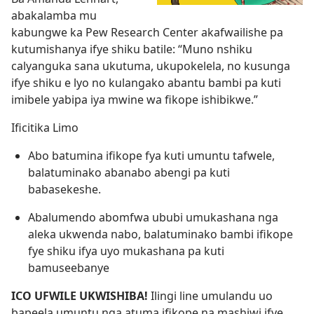
abakalamba mu
kabungwe ka Pew Research Center akafwailishe pa
kutumishanya ifye shiku batile: “Muno nshiku
calyanguka sana ukutuma, ukupokelela, no kusunga
ifye shiku e lyo no kulangako abantu bambi pa kuti
imibele yabipa iya mwine wa fikope ishibikwe.”
Ificitika Limo
Abo batumina ifikope fya kuti umuntu tafwele,
balatuminako abanabo abengi pa kuti
babasekeshe.
Abalumendo abomfwa ububi umukashana nga
aleka ukwenda nabo, balatuminako bambi ifikope
fye shiku ifya uyo mukashana pa kuti
bamuseebanye
ICO UFWILE UKWISHIBA!
Ilingi line umulandu uo
bapeela umuntu nga atuma ifikope na mashiwi ifye