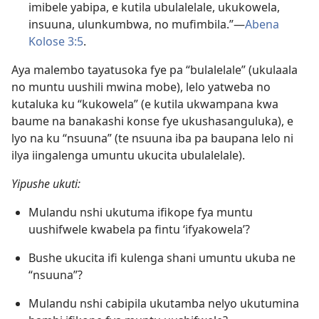
imibele yabipa, e kutila ubulalelale, ukukowela,
insuuna, ulunkumbwa, no mufimbila.”​—
Abena
Kolose 3:5
.
Aya malembo tayatusoka fye pa “bulalelale” (ukulaala
no muntu uushili mwina mobe), lelo yatweba no
kutaluka ku “kukowela” (e kutila ukwampana kwa
baume na banakashi konse fye ukushasanguluka), e
lyo na ku “nsuuna” (te nsuuna iba pa baupana lelo ni
ilya iingalenga umuntu ukucita ubulalelale).
Yipushe ukuti:
Mulandu nshi ukutuma ifikope fya muntu
uushifwele kwabela pa fintu ‘ifyakowela’?
Bushe ukucita ifi kulenga shani umuntu ukuba ne
“nsuuna”?
Mulandu nshi cabipila ukutamba nelyo ukutumina