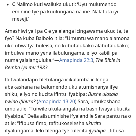
C
Nalimo kuti wailuka ukuti: ‘Uyu mulumendo
eminine fye pa kuulungana na ine. Nalafuta iyi
meseji.’
Amashiwi yali pa C e yalelanga icingawama ukucita, te
fyo? Na kuba Baibolo itila: “Umuntu wa mano alamona
uko ubwafya buleisa, no kubutalukako alabutalukako;
imbulwa mano yena ilabulungama, e lyo kabili pa
numa yalalanguluka.”​—
Amapinda 22:​3
,
The Bible in
Bemba iya mu 1983.
Ifi twalandapo filetulanga icikalamba icilenga
abakashana na balumendo ukulatumishanya ifye
shiku, e lyo no kucita ifintu ifyabipa:
Bushe ulasala
bwino ifibusa?
(
Amapinda 13:20
) Sara, umukashana
umo atile: “Tufwile ukula-angala na bashifwaya ukucita
ifyabipa.” Delia alisuminishe ifyalandile Sara pantu na o
atile: “Ifibusa fimo, tafitukoselesha
ukucita
ifyalungama, lelo filenga fye tulecita
ifyabipa.
Ifibusa