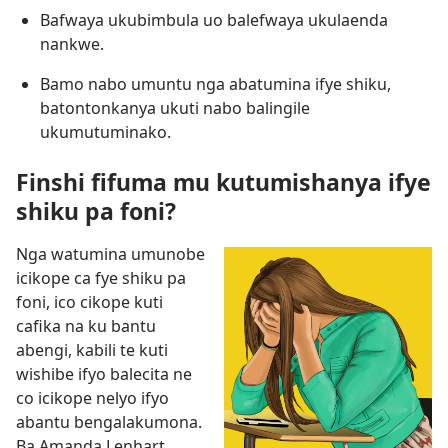
Bafwaya ukubimbula uo balefwaya ukulaenda
nankwe.
Bamo nabo umuntu nga abatumina ifye shiku,
batontonkanya ukuti nabo balingile
ukumutuminako.
Finshi fifuma mu kutumishanya ifye
shiku pa foni?
Nga watumina umunobe
icikope ca fye shiku pa
foni, ico cikope kuti
cafika na ku bantu
abengi, kabili te kuti
wishibe ifyo balecita ne
co icikope nelyo ifyo
abantu bengalakumona.
Ba Amanda Lenhart,