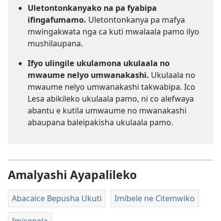
Uletontonkanyako na pa fyabipa
ifingafumamo.
Uletontonkanya pa mafya
mwingakwata nga ca kuti mwalaala pamo ilyo
mushilaupana.
Ifyo ulingile ukulamona ukulaala no
mwaume nelyo umwanakashi.
Ukulaala no
mwaume nelyo umwanakashi takwabipa. Ico
Lesa abikileko ukulaala pamo, ni co alefwaya
abantu e kutila umwaume no mwanakashi
abaupana baleipakisha ukulaala pamo.
Amalyashi Ayapalileko
Abacaice Bepusha Ukuti
Imibele ne Citemwiko
Imisepela