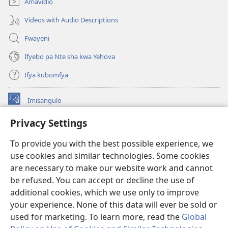
Amavidio
Videos with Audio Descriptions
Fwayeni
Ifyebo pa Nte sha kwa Yehova
Ifya kubomfya
Imisangulo
(yalaisula
na
Privacy Settings
imbi)
Watchtower LAIBRARE YA PA INTANETI™
(yalaisula
To provide you with the best possible experience, we
na
®
JW Hub
imbi)
use cookies and similar technologies. Some cookies
(yalaisula
na
are necessary to make our website work and cannot
JW Library
App
imbi)
be refused. You can accept or decline the use of
additional cookies, which we use only to improve
Watchtower Library
your experience. None of this data will ever be sold or
used for marketing. To learn more, read the
Global