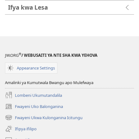
Ifya kwa Lesa
®
JW.ORG
/ WEBUSAITI YA NTE SHA KWA YEHOVA
Appearance Settings
Amalinki ya Kumutwala Bwangu apo Mulefwaya
Lombeni Ukumutandalila
Fwayeni Uko Balonganina
(yalaisula
na
Fwayeni Ukwa Kulonganina Icitungu
(yalaisula
imbi)
na
Ifipya ifilipo
imbi)