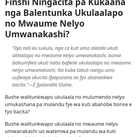
Finshi Ningacita pa Kukaana
nga Balentunka Ukulaalapo
no Mwaume Nelyo
Umwanakashi?
“Ilyo nali ku sukulu, nga ca kuti umo alanda ukuti
alilaalapo no mwaume nelyo umwanakashi, bonse
baleumfwa ukuti nabo bafwile ukulaalapo no mwaume
nelyo umwanakashi. Na kuba takuli nangu umo
uufwaya ukucita ifyapusana ne fyo abanankwe
bacita.”—E fyalandile Elaine.
Bushe walitunkwapo ukulaala no mulumendo nelyo
umukashana pa mulandu fye wa kuti abanobe bonse e
fyo bacita?
Bushe walitunkwapo ukulaala no mwaume nelyo
umwanakashi uo watemwa pa mulandu wa kuti