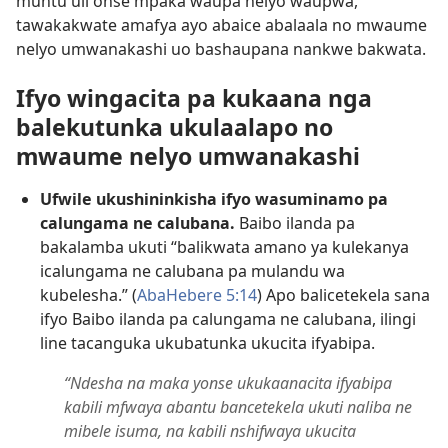
muntu uli onse mpaka waupa nelyo waupwa,
tawakakwate amafya ayo abaice abalaala no mwaume
nelyo umwanakashi uo bashaupana nankwe bakwata.
Ifyo wingacita pa kukaana nga
balekutunka ukulaalapo no
mwaume nelyo umwanakashi
Ufwile ukushininkisha ifyo wasuminamo pa
calungama ne calubana.
Baibo ilanda pa
bakalamba ukuti “balikwata amano ya kulekanya
icalungama ne calubana pa mulandu wa
kubelesha.” (
AbaHebere 5:14
) Apo balicetekela sana
ifyo Baibo ilanda pa calungama ne calubana, ilingi
line tacanguka ukubatunka ukucita ifyabipa.
“Ndesha na maka yonse ukukaanacita ifyabipa
kabili mfwaya abantu bancetekela ukuti naliba ne
mibele isuma, na kabili nshifwaya ukucita