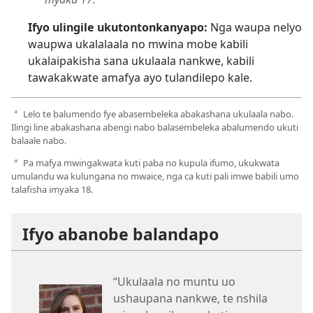
Ifyo ulingile ukutontonkanyapo:
Nga waupa nelyo
waupwa ukalalaala no mwina mobe kabili
ukalaipakisha sana ukulaala nankwe, kabili
tawakakwate amafya ayo tulandilepo kale.
Lelo te balumendo fye abasembeleka abakashana ukulaala nabo.
a
Ilingi line abakashana abengi nabo balasembeleka abalumendo ukuti
balaale nabo.
Pa mafya mwingakwata kuti paba no kupula ifumo, ukukwata
b
umulandu wa kulungana no mwaice, nga ca kuti pali imwe babili umo
talafisha imyaka 18.
Ifyo abanobe balandapo
“Ukulaala no muntu uo
ushaupana nankwe, te nshila