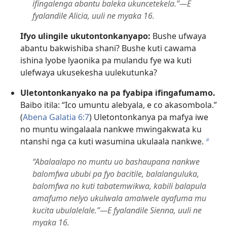
ifingalenga abantu baleka ukuncetekela.”—E
fyalandile Alicia, uuli ne myaka 16.
Ifyo ulingile ukutontonkanyapo:
Bushe ufwaya
abantu bakwishiba shani? Bushe kuti cawama
ishina lyobe lyaonika pa mulandu fye wa kuti
ulefwaya ukusekesha uulekutunka?
Uletontonkanyako na pa fyabipa ifingafumamo.
Baibo itila: “Ico umuntu alebyala, e co akasombola.”
(
Abena Galatia 6:7
) Uletontonkanya pa mafya iwe
no muntu wingalaala nankwe mwingakwata ku
ntanshi nga ca kuti wasumina ukulaala nankwe.
b
“Abalaalapo no muntu uo bashaupana nankwe
balomfwa ububi pa fyo bacitile, balalanguluka,
balomfwa no kuti tabatemwikwa, kabili balapula
amafumo nelyo ukulwala amalwele ayafuma mu
kucita ubulalelale.”—E fyalandile Sienna, uuli ne
myaka 16.