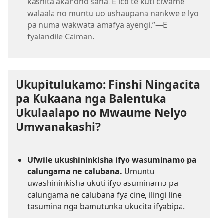
kashita akanono sana. E ico te kuti ciwame
walaala no muntu uo ushaupana nankwe e lyo
pa numa wakwata amafya ayengi.”—E
fyalandile Caiman.
Ukupitulukamo: Finshi Ningacita
pa Kukaana nga Balentuka
Ukulaalapo no Mwaume Nelyo
Umwanakashi?
Ufwile ukushininkisha ifyo wasuminamo pa
calungama ne calubana.
Umuntu
uwashininkisha ukuti ifyo asuminamo pa
calungama ne calubana fya cine, ilingi line
tasumina nga bamutunka ukucita ifyabipa.