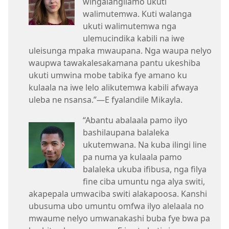
wingalangilamo ukuti
walimutemwa. Kuti walanga
ukuti walimutemwa nga
ulemucindika kabili na iwe
uleisunga mpaka mwaupana. Nga waupa nelyo
waupwa tawakalesakamana pantu ukeshiba
ukuti umwina mobe tabika fye amano ku
kulaala na iwe lelo alikutemwa kabili afwaya
uleba ne nsansa.”—E fyalandile Mikayla.
“Abantu abalaala pamo ilyo
bashilaupana balaleka
ukutemwana. Na kuba ilingi line
pa numa ya kulaala pamo
balaleka ukuba ifibusa, nga filya
fine ciba umuntu nga alya switi,
akapepala umwaciba switi alakapoosa. Kanshi
ubusuma ubo umuntu omfwa ilyo alelaala no
mwaume nelyo umwanakashi buba fye bwa pa