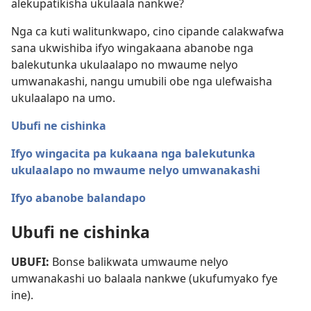
alekupatikisha ukulaala nankwe?
Nga ca kuti walitunkwapo, cino cipande calakwafwa
sana ukwishiba ifyo wingakaana abanobe nga
balekutunka ukulaalapo no mwaume nelyo
umwanakashi, nangu umubili obe nga ulefwaisha
ukulaalapo na umo.
Ubufi ne cishinka
Ifyo wingacita pa kukaana nga balekutunka
ukulaalapo no mwaume nelyo umwanakashi
Ifyo abanobe balandapo
Ubufi ne cishinka
UBUFI:
Bonse balikwata umwaume nelyo
umwanakashi uo balaala nankwe (ukufumyako fye
ine).