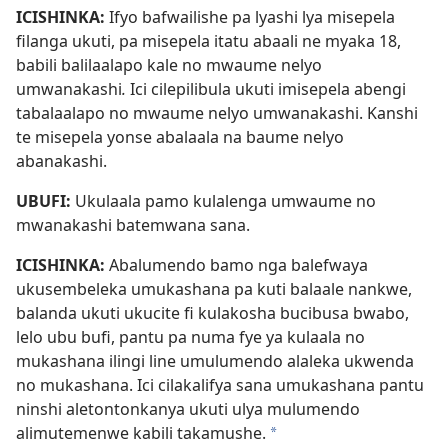
ICISHINKA:
Ifyo bafwailishe pa lyashi lya misepela
filanga ukuti, pa misepela itatu abaali ne myaka 18,
babili balilaalapo kale no mwaume nelyo
umwanakashi
.
Ici cilepilibula ukuti imisepela abengi
tabalaalapo no mwaume nelyo umwanakashi. Kanshi
te misepela yonse abalaala na baume nelyo
abanakashi.
UBUFI:
Ukulaala pamo kulalenga umwaume no
mwanakashi batemwana sana.
ICISHINKA:
Abalumendo bamo nga balefwaya
ukusembeleka umukashana pa kuti balaale nankwe,
balanda ukuti ukucite fi kulakosha bucibusa bwabo,
lelo ubu bufi, pantu pa numa fye ya kulaala no
mukashana ilingi line umulumendo alaleka ukwenda
no mukashana. Ici cilakalifya sana umukashana pantu
ninshi aletontonkanya ukuti ulya mulumendo
alimutemenwe kabili takamushe.
a