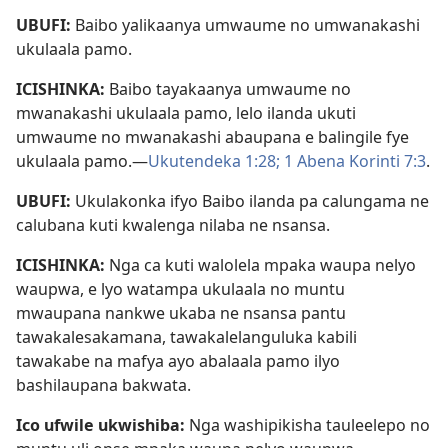
UBUFI:
Baibo yalikaanya umwaume no umwanakashi
ukulaala pamo.
ICISHINKA:
Baibo tayakaanya umwaume no
mwanakashi ukulaala pamo, lelo ilanda ukuti
umwaume no mwanakashi abaupana e balingile fye
ukulaala pamo.—
Ukutendeka 1:28;
1 Abena Korinti 7:3
.
UBUFI:
Ukulakonka ifyo Baibo ilanda pa calungama ne
calubana kuti kwalenga nilaba ne nsansa.
ICISHINKA:
Nga ca kuti walolela mpaka waupa nelyo
waupwa, e lyo watampa ukulaala no muntu
mwaupana nankwe ukaba ne nsansa pantu
tawakalesakamana, tawakalelanguluka kabili
tawakabe na mafya ayo abalaala pamo ilyo
bashilaupana bakwata.
Ico ufwile ukwishiba:
Nga washipikisha tauleelepo no