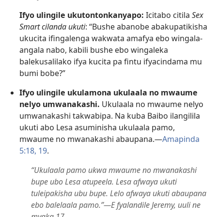
Ifyo ulingile ukutontonkanyapo:
Icitabo citila
Sex
Smart cilanda ukuti
: “Bushe abanobe abakupatikisha
ukucita ifingalenga wakwata amafya ebo wingala-
angala nabo, kabili bushe ebo wingaleka
balekusalilako ifya kucita pa fintu ifyacindama mu
bumi bobe?”
Ifyo ulingile ukulamona ukulaala no mwaume
nelyo umwanakashi.
Ukulaala no mwaume nelyo
umwanakashi takwabipa. Na kuba Baibo ilangilila
ukuti abo Lesa asuminisha ukulaala pamo,
mwaume no mwanakashi abaupana.—
Amapinda
5:18, 19
.
“Ukulaala pamo ukwa mwaume no mwanakashi
bupe ubo Lesa atupeela. Lesa afwaya ukuti
tuleipakisha ubu bupe. Lelo afwaya ukuti abaupana
ebo balelaala pamo.”—E fyalandile Jeremy, uuli ne
myaka 17.