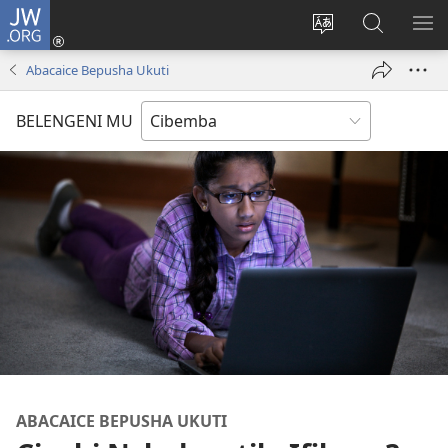
JW.ORG
Isuleni
(yalaisula
Bikenipo
Fwayeni
ME
na
ululimi
pa
IM
Abacaice Bepusha Ukuti
imbi)
lumbi
JW.ORG
BELENGENI MU
ABACAICE BEPUSHA UKUTI