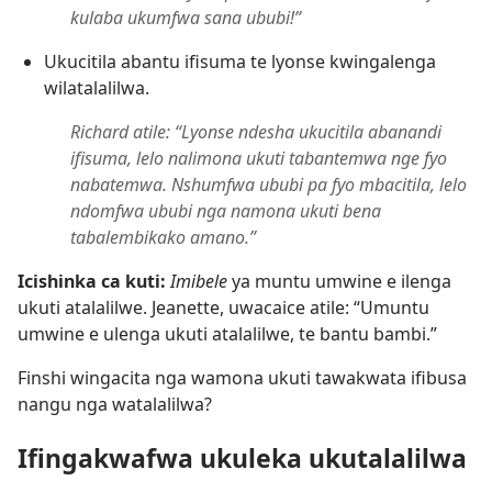
kulaba ukumfwa sana ububi!”
Ukucitila abantu ifisuma te lyonse kwingalenga
wilatalalilwa.
Richard atile: “Lyonse ndesha ukucitila abanandi
ifisuma, lelo nalimona ukuti tabantemwa nge fyo
nabatemwa. Nshumfwa ububi pa fyo mbacitila, lelo
ndomfwa ububi nga namona ukuti bena
tabalembikako amano.”
Icishinka ca kuti:
Imibele
ya muntu umwine e ilenga
ukuti atalalilwe. Jeanette, uwacaice atile: “Umuntu
umwine e ulenga ukuti atalalilwe, te bantu bambi.”
Finshi wingacita nga wamona ukuti tawakwata ifibusa
nangu nga watalalilwa?
Ifingakwafwa ukuleka ukutalalilwa