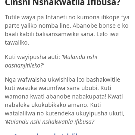
Cinshi Nshakwatila Ifibusa?
Tutile waya pa Intaneti no kumona ifikope fya
parte yaliko nomba line. Abanobe bonse e ko
baali kabili balisansamwike sana. Lelo iwe
tawaliko.
Kuti wayipusha auti:
‘Mulandu nshi
bashanjitileko?’
Nga wafwaisha ukwishiba ico bashakwitile
kuti wasuka waumfwa sana ububi. Kuti
wamona kwati abanobe nabakupata! Kwati
nabaleka ukukubikako amano. Kuti
watalalilwa no kutendeka ukuyipusha ukuti,
‘Mulandu nshi nshakwatila ifibusa?’