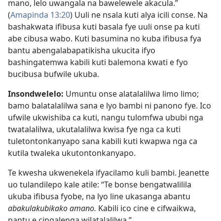
mano, lelo uwangala na bawelewele akacula.”
(
Amapinda 13:20
) Uuli ne nsala kuti alya icili conse. Na
bashakwata ifibusa kuti basala fye uuli onse pa kuti
abe cibusa wabo. Kuti basumina no kuba ifibusa fya
bantu abengalabapatikisha ukucita ifyo
bashingatemwa kabili kuti balemona kwati e fyo
bucibusa bufwile ukuba.
Insondwelelo:
Umuntu onse alatalalilwa limo limo;
bamo balatalalilwa sana e lyo bambi ni panono fye. Ico
ufwile ukwishiba ca kuti, nangu tulomfwa ububi nga
twatalalilwa, ukutalalilwa kwisa fye nga ca kuti
tuletontonkanyapo sana kabili kuti kwapwa nga ca
kutila twaleka ukutontonkanyapo.
Te kwesha ukwenekela ifyacilamo kuli bambi. Jeanette
uo tulandilepo kale atile: “Te bonse bengatwalilila
ukuba ifibusa fyobe, na lyo line ukasanga abantu
abakulakubikako amano.
Kabili ico cine e cifwaikwa,
pantu e cingalenga wilatalalilwa.”