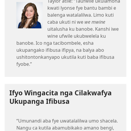
Taylor atile: “Taufwile ukulamona
kwati lyonse fye bantu bambi e
balenga watalalilwa. Limo kuti
caba ukuti ni we
we mwine
uitalusha ku banobe. Kanshi iwe
wine ufwile ukubwelela ku
banobe. Ico nga tacibombele, esha
ukupangako ifibusa ifipya, na balya abo
ushitontonkanyapo ukutila kuti baba ifibusa
fyobe.”
Ifyo Wingacita nga Cilakwafya
Ukupanga Ifibusa
“Umunandi aba fye uwatalalilwa umo shacela.
Nangu ca kutila abamubikako amano bengi,