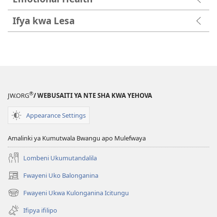
Ifya kwa Lesa
®
JW.ORG
/ WEBUSAITI YA NTE SHA KWA YEHOVA
Appearance Settings
Amalinki ya Kumutwala Bwangu apo Mulefwaya
Lombeni Ukumutandalila
Fwayeni Uko Balonganina
(yalaisula
na
Fwayeni Ukwa Kulonganina Icitungu
(yalaisula
imbi)
na
Ifipya ifilipo
imbi)