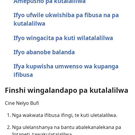
Amepusho pa kutalalilwa
Ifyo ufwile ukwishiba pa fibusa na pa
kutalalilwa
Ifyo wingacita pa kuti wilatalalilwa
Ifyo abanobe balanda
Ifya kupwisha umwenso wa kupanga
ifibusa
Finshi wingalandapo pa kutalalilwa
Cine Nelyo Bufi
Nga wakwata ifibusa ifingi, te kuti uletalalilwa.
Nga ulelanshanya na bantu abalekanalekana pa
Intaneti, tawakulatalalilwa.