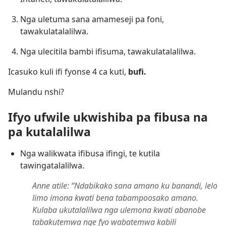
Nga uletuma sana amameseji pa foni,
tawakulatalalilwa.
Nga ulecitila bambi ifisuma, tawakulatalalilwa.
Icasuko kuli ifi fyonse 4 ca kuti,
bufi.
Mulandu nshi?
Ifyo ufwile ukwishiba pa fibusa na
pa kutalalilwa
Nga walikwata ifibusa ifingi, te kutila
tawingatalalilwa.
Anne atile: “Ndabikako sana amano ku banandi, lelo
limo imona kwati bena tabampoosako amano.
Kulaba ukutalalilwa nga ulemona kwati abanobe
tabakutemwa nge fyo wabatemwa kabili