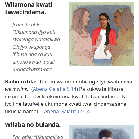
Wilamona kwati
tawacindama.
Jeanette atile:
“Ukuimona ifyo kuti
kwalenga watalalilwa.
Cilafya ukupanga
ifibusa nga ca kuti
umona kwati tapali
uwingakutemwa.”
Baibolo itila:
“Uletemwa umunobe nge fyo waitemwa
we mwine.”
(
Abena Galatia 5:14
) Pa kukwata ifibusa
ifisuma, tatufwile ukuimona kwati tatwacindama. Na
lyo line tatufwile ukumona kwati twalicindama sana
ukucila bambi.​—
Abena Galatia 6:3, 4
.
Wilaba no bulanda.
Erin atile: “Ukutalalilwa