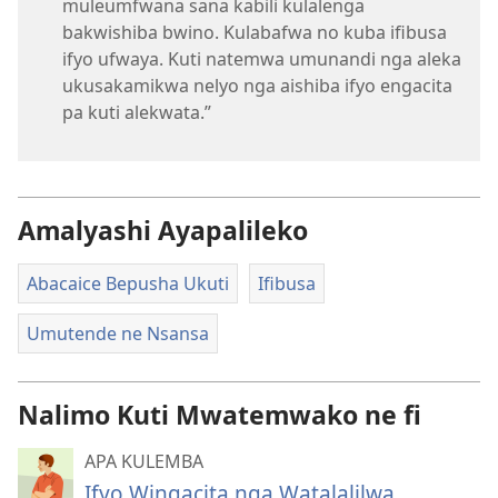
muleumfwana sana kabili kulalenga
bakwishiba bwino. Kulabafwa no kuba ifibusa
ifyo ufwaya. Kuti natemwa umunandi nga aleka
ukusakamikwa nelyo nga aishiba ifyo engacita
pa kuti alekwata.”
Amalyashi Ayapalileko
Abacaice Bepusha Ukuti
Ifibusa
Umutende ne Nsansa
Nalimo Kuti Mwatemwako ne fi
APA KULEMBA
Ifyo Wingacita nga Watalalilwa