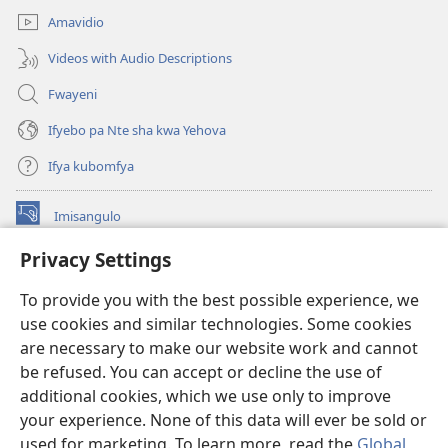
Amavidio
Videos with Audio Descriptions
Fwayeni
Ifyebo pa Nte sha kwa Yehova
Ifya kubomfya
Imisangulo
(yalaisula
na
Privacy Settings
imbi)
Watchtower LAIBRARE YA PA INTANETI™
(yalaisula
To provide you with the best possible experience, we
na
®
JW Hub
imbi)
use cookies and similar technologies. Some cookies
(yalaisula
na
are necessary to make our website work and cannot
JW Library
App
imbi)
be refused. You can accept or decline the use of
additional cookies, which we use only to improve
Watchtower Library
your experience. None of this data will ever be sold or
used for marketing. To learn more, read the
Global