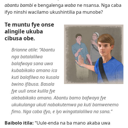
abantu bambi
e bengalenga
waba
ne nsansa. Nga caba
ifyo ninshi wacilamo ukushintilia pa munobe?
Te muntu fye onse
alingile ukuba
cibusa obe.
Brianne atile: “Abantu
nga batalalilwa
balafwaya sana uwa
kubabikako amano ica
kuti balafilwa no kusala
bwino ifibusa. Basala
fye uuli onse kulila fye
alebabikako amano. Abantu bamo bafwaya fye
ukukulanga ukuti nabakutemwa pa kuti bamwenemo
fimo. Nga caba ifyo, e lyo wingatalalilwa na sana.”
Baibolo itila:
“Uule-enda na ba mano akaba uwa