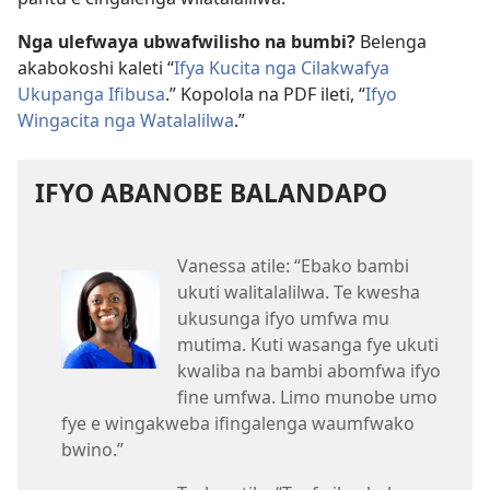
Nga ulefwaya ubwafwilisho na bumbi?
Belenga
akabokoshi kaleti “
Ifya Kucita nga Cilakwafya
Ukupanga Ifibusa
.” Kopolola na PDF ileti, “
Ifyo
Wingacita nga Watalalilwa
.”
IFYO ABANOBE BALANDAPO
Vanessa atile: “Ebako bambi
ukuti walitalalilwa. Te kwesha
ukusunga ifyo umfwa mu
mutima. Kuti wasanga fye ukuti
kwaliba na bambi abomfwa ifyo
fine umfwa. Limo munobe umo
fye e wingakweba ifingalenga waumfwako
bwino.”