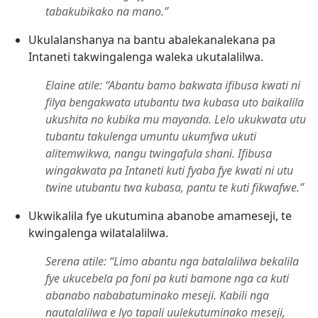
tabakubikako na mano.”
Ukulalanshanya na bantu abalekanalekana pa
Intaneti takwingalenga waleka ukutalalilwa.
Elaine atile: “Abantu bamo bakwata ifibusa kwati ni
filya bengakwata utubantu twa kubasa uto baikalila
ukushita no kubika mu mayanda. Lelo ukukwata utu
tubantu takulenga umuntu ukumfwa ukuti
alitemwikwa, nangu twingafula shani. Ifibusa
wingakwata pa Intaneti kuti fyaba fye kwati ni utu
twine utubantu twa kubasa, pantu te kuti fikwafwe.”
Ukwikalila fye ukutumina abanobe amameseji, te
kwingalenga wilatalalilwa.
Serena atile: “Limo abantu nga batalalilwa bekalila
fye ukucebela pa foni pa kuti bamone nga ca kuti
abanabo nababatuminako meseji. Kabili nga
nautalalilwa e lyo tapali uulekutuminako meseji,