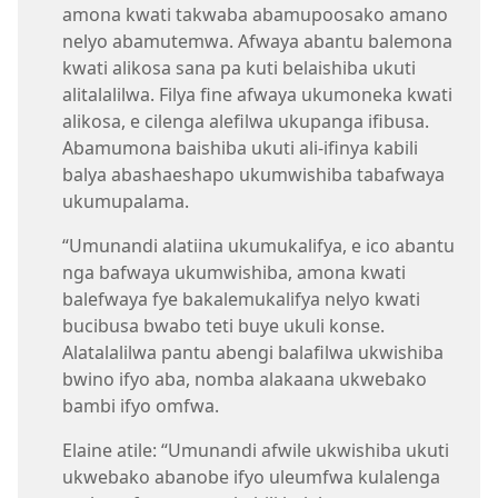
amona kwati takwaba abamupoosako amano
nelyo abamutemwa. Afwaya abantu balemona
kwati alikosa sana pa kuti belaishiba ukuti
alitalalilwa. Filya fine afwaya ukumoneka kwati
alikosa, e cilenga alefilwa ukupanga ifibusa.
Abamumona baishiba ukuti ali-ifinya kabili
balya abashaeshapo ukumwishiba tabafwaya
ukumupalama.
“Umunandi alatiina ukumukalifya, e ico abantu
nga bafwaya ukumwishiba, amona kwati
balefwaya fye bakalemukalifya nelyo kwati
bucibusa bwabo teti buye ukuli konse.
Alatalalilwa pantu abengi balafilwa ukwishiba
bwino ifyo aba, nomba alakaana ukwebako
bambi ifyo omfwa.
Elaine atile: “Umunandi afwile ukwishiba ukuti
ukwebako abanobe ifyo uleumfwa kulalenga