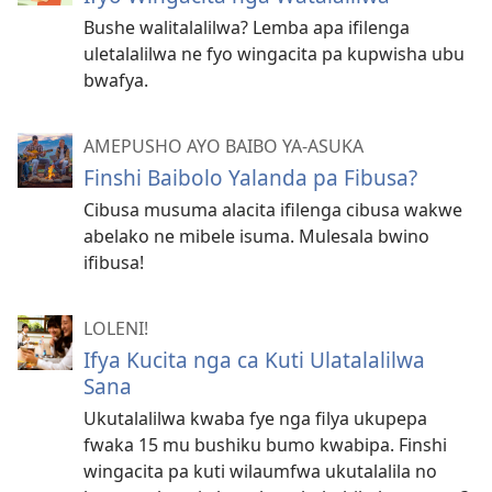
Bushe walitalalilwa? Lemba apa ifilenga
uletalalilwa ne fyo wingacita pa kupwisha ubu
bwafya.
AMEPUSHO AYO BAIBO YA-ASUKA
Finshi Baibolo Yalanda pa Fibusa?
Cibusa musuma alacita ifilenga cibusa wakwe
abelako ne mibele isuma. Mulesala bwino
ifibusa!
LOLENI!
Ifya Kucita nga ca Kuti Ulatalalilwa
Sana
Ukutalalilwa kwaba fye nga filya ukupepa
fwaka 15 mu bushiku bumo kwabipa. Finshi
wingacita pa kuti wilaumfwa ukutalalila no