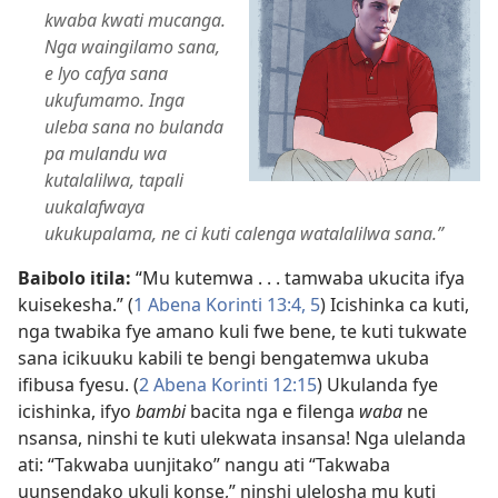
kwaba kwati mucanga.
Nga waingilamo sana,
e lyo cafya sana
ukufumamo. Inga
uleba sana no bulanda
pa mulandu wa
kutalalilwa, tapali
uukalafwaya
ukukupalama, ne ci kuti calenga watalalilwa sana.”
Baibolo itila:
“Mu kutemwa . . . tamwaba ukucita ifya
kuisekesha.” (
1 Abena Korinti 13:​4, 5
) Icishinka ca kuti,
nga twabika fye amano kuli fwe bene, te kuti tukwate
sana icikuuku kabili te bengi bengatemwa ukuba
ifibusa fyesu. (
2 Abena Korinti 12:15
) Ukulanda fye
icishinka, ifyo
bambi
bacita nga e filenga
waba
ne
nsansa, ninshi te kuti ulekwata insansa! Nga ulelanda
ati: “Takwaba uunjitako” nangu ati “Takwaba
uunsendako ukuli konse,” ninshi ulelosha mu kuti