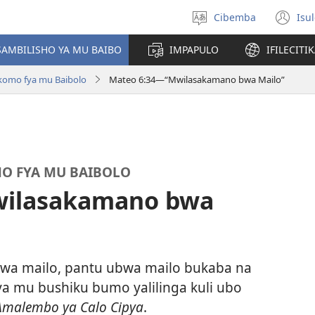
Cibemba
Isu
Saleni
(y
ululimi
na
AMBILISHO YA MU BAIBO
IMPAPULO
IFILECITI
im
komo fya mu Baibolo
Mateo 6:34—“Mwilasakamano bwa Mailo”
O FYA MU BAIBOLO
wilasakamano bwa
wa mailo, pantu ubwa mailo bukaba na
a mu bushiku bumo yalilinga kuli ubo
Amalembo ya Calo Cipya
.