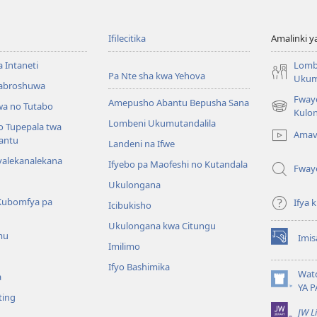
Ifilecitika
Amalinki 
a Intaneti
Lomb
Pa Nte sha kwa Yehova
Ukum
Mabroshuwa
Fway
Amepusho Abantu Bepusha Sana
a no Tutabo
(yalaisula
Kulon
Lombeni Ukumutandalila
na
o Tupepala twa
Amav
imbi)
bantu
Landeni na Ifwe
yalekanalekana
Ifyebo pa Maofeshi no Kutandala
Fway
Ukulongana
Kubomfya pa
Ifya
Icibukisho
Ukulongana kwa Citungu
mu
Imis
(yalaisula
Imilimo
na
Ifyo Bashimika
imbi)
Wat
a
(yalaisula
YA P
ting
na
JW L
imbi)