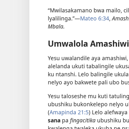
“Mwilasakamano bwa mailo, cil
lyalilinga.”—
Mateo 6:34
,
Amashi
Mbala.
Umwalola Amashiwi 
Yesu uwalandile aya amashiwi, 
alelanda ukuti tabalingile uk
ku ntanshi. Lelo balingile uku
nelyo ayo bakwete pali ubo bu
Yesu taloseshe mu kuti tatuling
ubushiku bukonkelepo nelyo uk
(
Amapinda 21:5
) Lelo alefwaya
sana
pa
fingacitika
ubushiku bu
kwalenga twaleka ukuba ne nsan