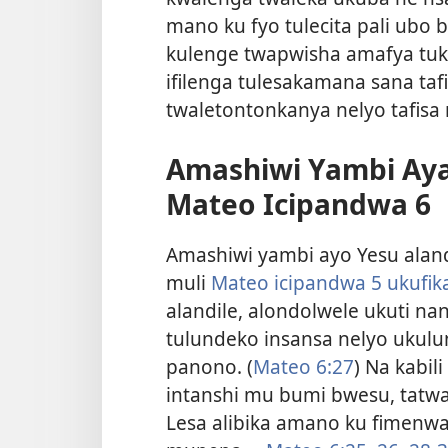
mano ku fyo tulecita pali ubo 
kulenge twapwisha amafya tukak
ifilenga tulesakamana sana tafi
twaletontonkanya nelyo tafisa 
Amashiwi Yambi Aya
Mateo Icipandwa 6
Amashiwi yambi ayo Yesu aland
muli
Mateo icipandwa 5 ukufik
alandile, alondolwele ukuti na
tulundeko insansa nelyo ukul
panono. (
Mateo 6:27
) Na kabil
intanshi mu bumi bwesu, tatwa
Lesa alibika amano ku fimenw