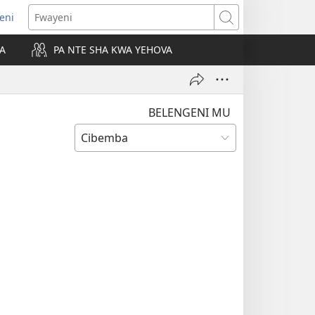
leni
alaisula
Fwayeni
KA
PA NTE SHA KWA YEHOVA
bi)
BELENGENI MU