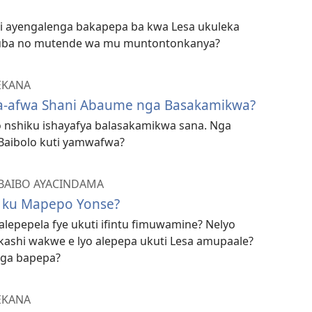
 ayengalenga bakapepa ba kwa Lesa ukuleka
uba no mutende wa mu muntontonkanya?
EKANA
Ya-afwa Shani Abaume nga Basakamikwa?
o nshiku ishayafya balasakamikwa sana. Nga
aibolo kuti yamwafwa?
BAIBO AYACINDAMA
a ku Mapepo Yonse?
alepepela fye ukuti ifintu fimuwamine? Nelyo
hi wakwe e lyo alepepa ukuti Lesa amupaale?
nga bapepa?
EKANA