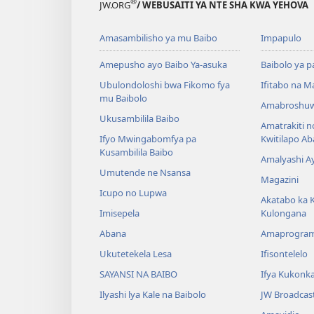
®
JW.ORG
/ WEBUSAITI YA NTE SHA KWA YEHOVA
Amasambilisho ya mu Baibo
Impapulo
Amepusho ayo Baibo Ya-asuka
Baibolo ya p
Ubulondoloshi bwa Fikomo fya
Ifitabo na 
mu Baibolo
Amabroshuw
Ukusambilila Baibo
Amatrakiti n
Ifyo Mwingabomfya pa
Kwitilapo A
Kusambilila Baibo
Amalyashi A
Umutende ne Nsansa
Magazini
Icupo no Lupwa
Akatabo ka 
Imisepela
Kulongana
Abana
Amaprogra
Ukutetekela Lesa
Ifisontelelo
SAYANSI NA BAIBO
Ifya Kukonk
Ilyashi lya Kale na Baibolo
JW Broadcas