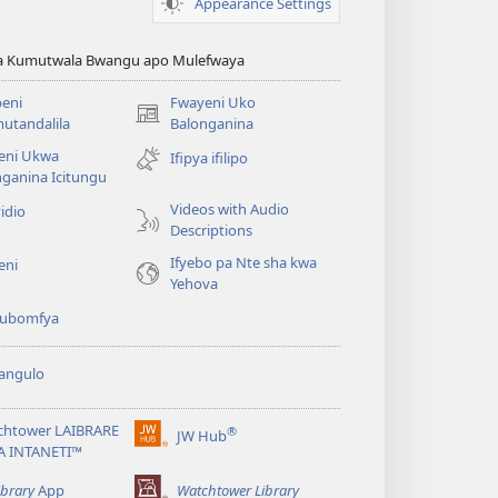
Appearance Settings
ya Kumutwala Bwangu apo Mulefwaya
eni
Fwayeni Uko
(yalaisula
utandalila
Balonganina
na
eni Ukwa
Ifipya ifilipo
imbi)
ganina Icitungu
Videos with Audio
idio
Descriptions
Ifyebo pa Nte sha kwa
eni
Yehova
 kubomfya
angulo
chtower LAIBRARE
®
JW Hub
(yalaisula
A INTANETI™
na
imbi)
ibrary
App
Watchtower Library