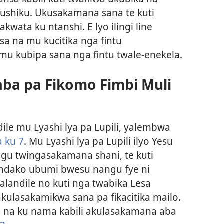
bushiku. Ukusakamana sana te kuti
wata ku ntanshi. E lyo ilingi line
sa na mu kucitika nga fintu
mu kubipa sana nga fintu twale-enekela.
ba pa Fikomo Fimbi Muli
ile mu Lyashi lya pa Lupili, yalembwa
a ku 7
. Mu Lyashi lya pa Lupili ilyo Yesu
ngu twingasakamana shani, te kuti
undako ubumi bwesu nangu fye ni
i alandile no kuti nga twabika Lesa
kulasakamikwa sana pa fikacitika mailo.
a na ku nama kabili akulasakamana aba