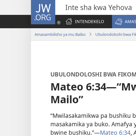
JW.ORG
Inte sha kwa Yehova
INTENDEKELO
AMAS
Amasambilisho ya mu Baibo
Ubulondoloshi bwa Fi
UBULONDOLOSHI BWA FIKOM
Mateo 6:34—“M
Mailo”
“Mwilasakamikwa pa bushiku b
masakamika ya buko. Amafya y
bwine bushiku.”—
Mateo 6:34
,