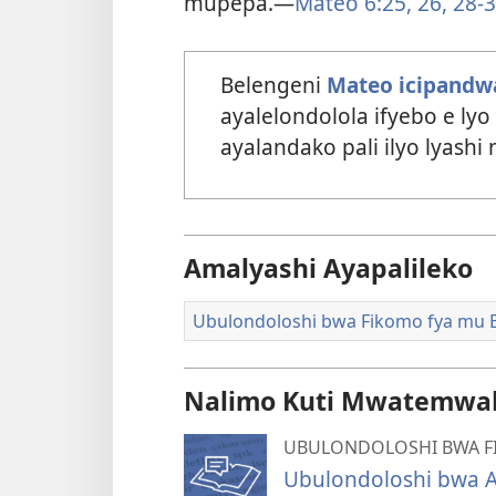
mupepa.—
Mateo 6:25, 26,
28-3
Belengeni
Mateo icipandw
ayalelondolola ifyebo e l
ayalandako pali ilyo lyashi 
Amalyashi Ayapalileko
Ubulondoloshi bwa Fikomo fya mu 
Nalimo Kuti Mwatemwak
UBULONDOLOSHI BWA F
Ubulondoloshi bwa A