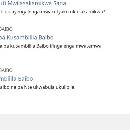
Kuti Mwilasakamikwa Sana
ibolo ayengalenga mwacefyako ukusakamikwa?
BAIBO
a Kusambilila Baibo
a pa kusambilila Baibo ifingalenga mwatemwa
BAIBO
bilila Baibo
aibo na ba Nte ukwabula ukulipila.