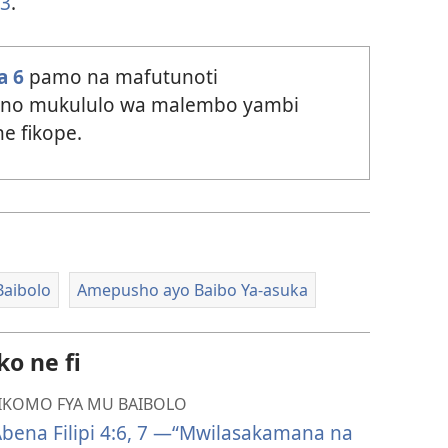
3
.
a 6
pamo na mafutunoti
yo no mukululo wa malembo yambi
ne fikope.
Baibolo
Amepusho ayo Baibo Ya-asuka
o ne fi
IKOMO FYA MU BAIBOLO
bena Filipi 4:6, 7 —“Mwilasakamana na