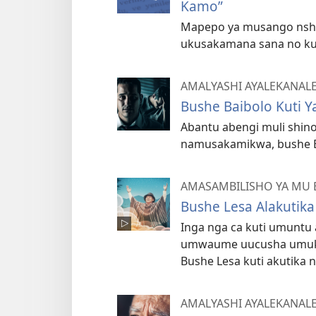
Kamo”
Mapepo ya musango nshi
ukusakamana sana no k
AMALYASHI AYALEKANAL
Bushe Baibolo Kuti 
Abantu abengi muli shin
namusakamikwa, bushe B
AMASAMBILISHO YA MU 
Bushe Lesa Alakutik
Inga nga ca kuti umuntu 
umwaume uucusha umukas
Bushe Lesa kuti akutika 
AMALYASHI AYALEKANAL