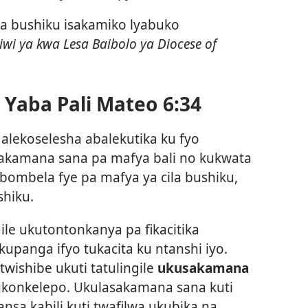
a bushiku isakamiko lyabuko
wi ya kwa Lesa Baibolo ya Diocese of
Yaba Pali Mateo 6:34
alekoselesha abalekutika ku fyo
usakamana sana pa mafya bali no kukwata
labombela fye pa mafya ya cila bushiku,
shiku.
ile ukutontonkanya pa fikacitika
upanga ifyo tukacita ku ntanshi iyo.
 twishibe ukuti tatulingile
ukusakamana
konkelepo. Ukulasakamana sana kuti
sa kabili kuti twafilwa ukubika na