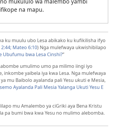
yo no mukululo wa malembo yambi
 ifikope na mapu.
ku muulu ubo Lesa abikako ku kufikilisha ifyo
 2:44;
Mateo 6:10
) Nga mulefwaya ukwishibilapo
e Ubufumu bwa Lesa Cinshi?
”
akabombe umulimo umo pa milimo iingi iyo
, inkombe yaibela iya kwa Lesa. Nga mulefwaya
ya mu Baibolo ayalanda pali Yesu ukuti e Mesia,
emo Ayalanda Pali Mesia Yalanga Ukuti Yesu E
lapo mu Amalembo ya ciGriki aya Bena Kristu
anda pa bumi bwa kwa Yesu no mulimo alebomba.