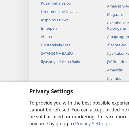
Kusambilila Baibo
Amalyashi A
Umutende ne Nsansa
Magazini
Icupo no Lupwa
Akatabo ka 
Imisepela
Kulongana
Abana
Amaprogra
Ukutetekela Lesa
Ifisontelelo
SAYANSI NA BAIBO
Ifya Kukonk
Ilyashi lya Kale na Baibolo
JW Broadcas
Amavidio
Inyimbo
Ifyangalo fy
Privacy Settings
Amalyashi y
Babelenga n
To provide you with the best possible experi
cannot be refused. You can accept or decline 
be sold or used for marketing. To learn more
any time by going to
Privacy Settings
.
Copyright
© 2026 Watch Tower Bibl