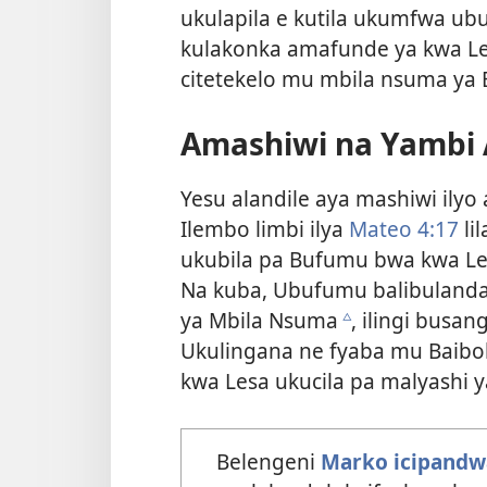
ukulapila e kutila ukumfwa ubub
kulakonka amafunde ya kwa Lesa
citetekelo mu mbila nsuma ya 
Amashiwi na Yambi 
Yesu alandile aya mashiwi ily
Ilembo limbi ilya
Mateo 4:17
li
ukubila pa Bufumu bwa kwa Le
Na kuba, Ubufumu balibulanda
ya Mbila Nsuma
, ilingi busa
c
Ukulingana ne fyaba mu Baibo
kwa Lesa ukucila pa malyashi 
Belengeni
Marko icipandw