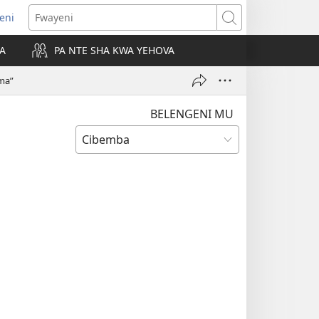
leni
alaisula
Fwayeni
KA
PA NTE SHA KWA YEHOVA
bi)
ma”
BELENGENI MU