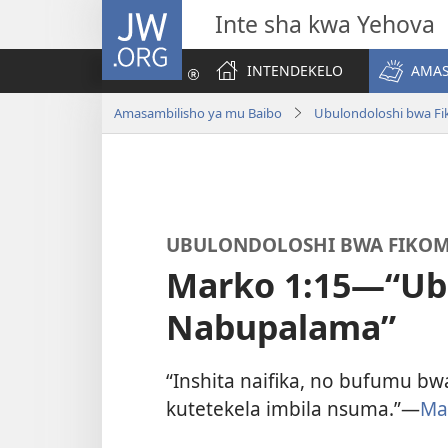
JW.ORG
Inte sha kwa Yehova
INTENDEKELO
AMAS
Amasambilisho ya mu Baibo
Ubulondoloshi bwa Fi
UBULONDOLOSHI BWA FIKOM
Marko 1:15—“Ub
Nabupalama”
“Inshita naifika, no bufumu bw
kutetekela imbila nsuma.”—
Ma