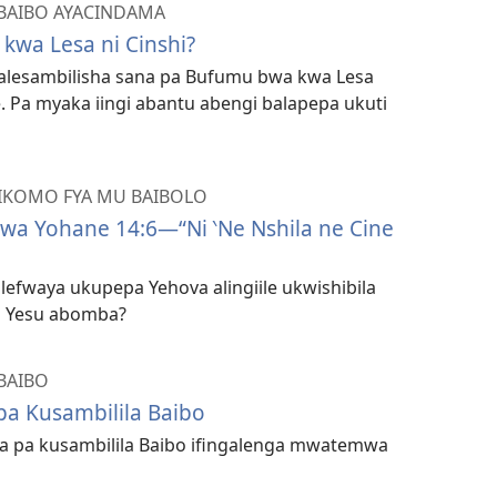
BAIBO AYACINDAMA
wa Lesa ni Cinshi?
e alesambilisha sana pa Bufumu bwa kwa Lesa
nse. Pa myaka iingi abantu abengi balapepa ukuti
IKOMO FYA MU BAIBOLO
wa Yohane 14:6—“Ni ‵Ne Nshila ne Cine
efwaya ukupepa Yehova alingiile ukwishibila
 Yesu abomba?
BAIBO
a Kusambilila Baibo
a pa kusambilila Baibo ifingalenga mwatemwa