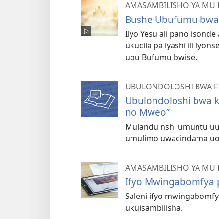
AMASAMBILISHO YA MU 
Bushe Ubufumu bwa k
Ilyo Yesu ali pano isond
ukucila pa lyashi ili lyo
ubu Bufumu bwise.
UBULONDOLOSHI BWA F
Ubulondoloshi bwa k
no Mweo”
Mulandu nshi umuntu uul
umulimo uwacindama uo
AMASAMBILISHO YA MU 
Ifyo Mwingabomfya p
Saleni ifyo mwingabomfy
ukuisambilisha.