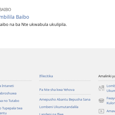
BAIBO
bilila Baibo
aibo na ba Nte ukwabula ukulipila.
Ifilecitika
Amalinki 
a Intaneti
Lomb
Pa Nte sha kwa Yehova
Ukum
Mabroshuwa
Fway
Amepusho Abantu Bepusha Sana
a no Tutabo
(yalaisula
Kulon
Lombeni Ukumutandalila
na
o Tupepala twa
Amav
imbi)
bantu
Landeni na Ifwe