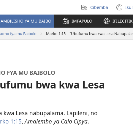
Cibemba
Isu
Saleni
(y
ululimi
na
AMBILISHO YA MU BAIBO
IMPAPULO
IFILECITI
im
komo fya mu Baibolo
Marko 1:15—“Ubufumu bwa kwa Lesa Nabupala
O FYA MU BAIBOLO
ufumu bwa kwa Lesa
a kwa Lesa nabupalama. Lapileni, no
rko 1:15
,
Amalembo ya Calo Cipya
.