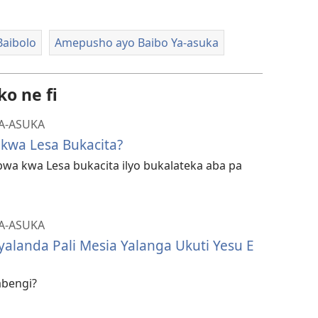
Baibolo
Amepusho ayo Baibo Ya-asuka
o ne fi
A-ASUKA
kwa Lesa Bukacita?
 bwa kwa Lesa bukacita ilyo bukalateka aba pa
A-ASUKA
landa Pali Mesia Yalanga Ukuti Yesu E
abengi?