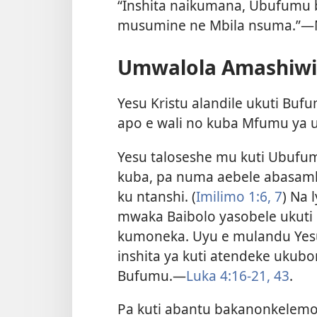
“Inshita naikumana, Ubufumu 
musumine ne Mbila nsuma.”—M
Umwalola Amashiwi 
Yesu Kristu alandile ukuti Bu
apo e wali no kuba Mfumu ya 
Yesu taloseshe mu kuti Ubufum
kuba, pa numa aebele abasamb
ku ntanshi. (
Imilimo 1:6, 7
) Na 
mwaka Baibolo yasobele ukuti
kumoneka. Uyu e mulandu Yesu al
inshita ya kuti atendeke uku
Bufumu.—
Luka 4:16-21,
43
.
Pa kuti abantu bakanonkelemo