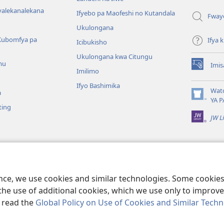
yalekanalekana
Ifyebo pa Maofeshi no Kutandala
Fway
Ukulongana
Kubomfya pa
Ifya
Icibukisho
Ukulongana kwa Citungu
mu
Imis
(yalaisula
Imilimo
na
Ifyo Bashimika
imbi)
Wat
a
(yalaisula
YA P
ting
na
JW L
imbi)
a Kukutikako
a mu Baibolo ayo
ge Cangalo
ence, we use cookies and similar technologies. Some cooki
the use of additional cookies, which we use only to improve 
, read the
Global Policy on Use of Cookies and Similar Tech
e and Tract Society of Pennsylvania.
IFYO MUFWILE UKUKONKA
|
AMAF