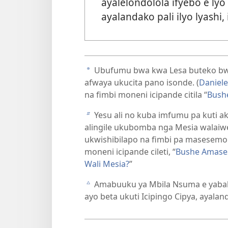
ayalelondolola ifyebo e l
ayalandako pali ilyo lyashi,
Ubufumu bwa kwa Lesa buteko bwa 
a
afwaya ukucita pano isonde. (
Daniele
na fimbi moneni icipande citila “
Bush
Yesu ali no kuba imfumu pa kuti 
b
alingile ukubomba nga Mesia walaiwe
ukwishibilapo na fimbi pa masesemo 
moneni icipande cileti, “
Bushe Amases
Wali Mesia?
”
Amabuuku ya Mbila Nsuma e yabali
c
ayo beta ukuti Icipingo Cipya, ayal