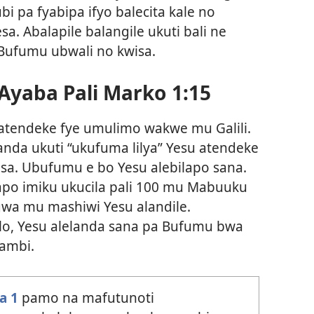
i pa fyabipa ifyo balecita kale no
. Abalapile balangile ukuti bali ne
Bufumu ubwali no kwisa.
Ayaba Pali Marko 1:15
o atendeke fye umulimo wakwe mu Galili.
landa ukuti “ukufuma lilya” Yesu atendeke
sa. Ubufumu e bo Yesu alebilapo sana.
po imiku ukucila pali 100 mu Mabuuku
ngwa mu mashiwi Yesu alandile.
lo, Yesu alelanda sana pa Bufumu bwa
yambi.
a 1
pamo na mafutunoti