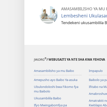
AMASAMBILISHO YA MU 
Lembesheni Ukulasam
Tendekeni ukusambilila B
®
JW.ORG
/ WEBUSAITI YA NTE SHA KWA YEHOVA
Amasambilisho ya mu Baibo
Impapulo
Amepusho ayo Baibo Ya-asuka
Baibolo ya p
Ubulondoloshi bwa Fikomo fya
Ifitabo na 
mu Baibolo
Amabroshuw
Ukusambilila Baibo
Amatrakiti n
Ifyo Mwingabomfya pa
Kwitilapo A