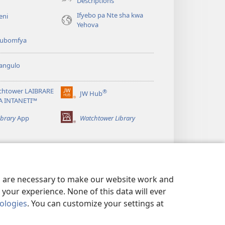
Descriptions
Ifyebo pa Nte sha kwa
eni
Yehova
 kubomfya
angulo
chtower LAIBRARE
®
JW Hub
(yalaisula
A INTANETI™
na
imbi)
ibrary
App
Watchtower Library
es are necessary to make our website work and
your experience. None of this data will ever
nologies
. You can customize your settings at
UNDE YESU
|
PRIVACY SETTINGS