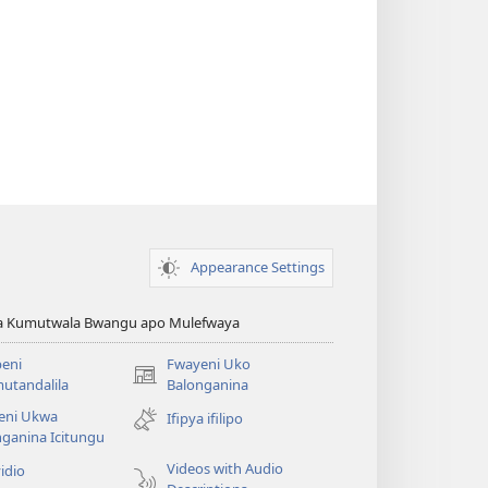
Appearance Settings
ya Kumutwala Bwangu apo Mulefwaya
eni
Fwayeni Uko
(yalaisula
utandalila
Balonganina
na
eni Ukwa
Ifipya ifilipo
imbi)
ganina Icitungu
Videos with Audio
idio