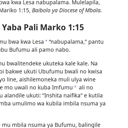
bwa kwa Lesa nabupalama. Mulelapila,
ariko 1:15,
Baibolo ya Diocese of Mbala.
Yaba Pali Marko 1:15
fumu bwa kwa Lesa
“nabupalama,” pantu
a
ubu Bufumu ali pamo nabo.
u bwalitendeke ukuteka kale kale. Na
i bakwe ukuti Ubufumu bwali no kwisa
lyo line, aishilemoneka muli ulya wine
 e mo uwali no kuba Imfumu
ali no
b
andile ukuti: “Inshita naifika” e kutila
bomba umulimo wa kubila imbila nsuma ya
 mu mbila nsuma ya Bufumu, balingile