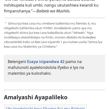
nshibupela kuli umbi, nangu ukutashiwa kwandi ku
fimpanshanya.”—
Baibele wa Mushilo.
Ishina lya kwa Lesa mu ciHebere balilemba mu filembo 4, mu
a
ciNgeleshi bafilemba ukuti YHWH. AmaBaibolo yamo aya mu
ciNgeleshi ishina lya kwa Lesa balipilibula ukuti “Yahweh.” Nga
mulefwaya ukwishibilapo na fimbi, moneni
Akatabo ka Kutwafwa
Ukusambilila Icebo ca kwa Lesa
icipande 1 pa mutwe uutila “Ishina lya
kwa Lesa mu Malembo ya CiHebere.”
Belengeni
Esaya icipandwa 42
pamo na
mafutunoti ayalelondolola ifyebo e lyo na
malembo ya kuloshako.
Amalyashi Ayapalileko
Ubulondoloshi bwa Fikomo fya mu Baibolo