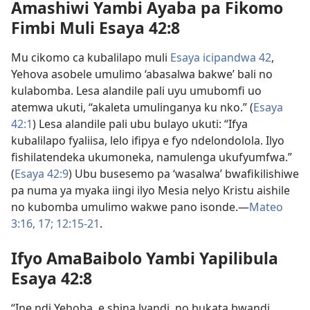
Amashiwi Yambi Ayaba pa Fikomo
Fimbi Muli Esaya 42:8
Mu cikomo ca kubalilapo muli
Esaya icipandwa 42
,
Yehova asobele umulimo ‘abasalwa bakwe’ bali no
kulabomba. Lesa alandile pali uyu umubomfi uo
atemwa ukuti, “akaleta umulinganya ku nko.” (
Esaya
42:1
) Lesa alandile pali ubu bulayo ukuti: “Ifya
kubalilapo fyaliisa, lelo ifipya e fyo ndelondolola. Ilyo
fishilatendeka ukumoneka, namulenga ukufyumfwa.”
(
Esaya 42:9
) Ubu busesemo pa ‘wasalwa’ bwafikilishiwe
pa numa ya myaka iingi ilyo Mesia nelyo Kristu aishile
no kubomba umulimo wakwe pano isonde.—
Mateo
3:16, 17;
12:15-21
.
Ifyo AmaBaibolo Yambi Yapilibula
Esaya 42:8
“Ine ndi Yehoba, e shina lyandi, no bukata bwandi