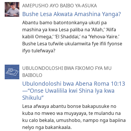
AMEPUSHO AYO BAIBO YA-ASUKA
Bushe Lesa Akwata Amashina Yanga?
Abantu bamo batontonkanya ukuti pa
mashina ya kwa Lesa paliba na ‘Allah,’ ‘Alifa
kabili Omega,’ ‘El Shaddai,’ na ‘Yehova-Yaire.’
Bushe Lesa tufwile ukulamwita fye ifili fyonse
ifyo tulefwaya?
UBULONDOLOSHI BWA FIKOMO FYA MU
BAIBOLO
Ubulondoloshi bwa Abena Roma 10:13​
—“Onse Uwalilila kwi Shina lya kwa
Shikulu”
Lesa afwaya abantu bonse bakapusuke no
kuba no mweo wa muyayaya, te mulandu na
ku calo bekala, umushobo, nampo nga bapiina
nelyo nga bakankaala.