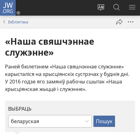
JW.ORG
Увайсці
(opens
Змяніць
Пошук
ПА
new
мову
па
М
Бібліятэка
window)
сайта
JW.ORG
«Наша свяшчэннае
служэнне»
Раней бюлетэнем «Наша свяшчэннае служэнне»
карысталіся на хрысціянскіх сустрэчах у буднія дні.
У 2016 годзе яго замяніў рабочы сшытак «Наша
хрысціянскае жыццё і служэнне».
ВЫБРАЦЬ
Увядзіце
ці