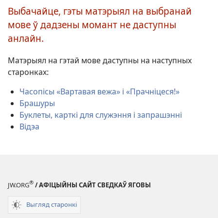
выберыце
Выбачайце, гэты матэрыял на выбранай
мову
мове ў дадзены момант не даступны
анлайн.
Матэрыял на гэтай мове даступны на наступных
старонках:
Часопісы «Вартавая вежа» і «Прачніцеся!»
Брашуры
Буклеты, карткі для служэння і запрашэнні
Відэа
®
JW.ORG
/ АФІЦЫЙНЫ САЙТ СВЕДКАЎ ЯГОВЫ
Выгляд старонкi