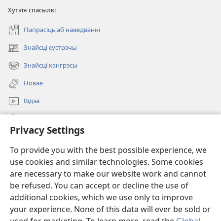
Хуткія спасылкі
Папрасіць аб наведванні
Знайсці сустрэчы
(opens
new
Знайсці кангрэсы
(opens
window)
new
Новае
window)
Відэа
Пошук
Privacy Settings
Ахвяраванні
(opens
To provide you with the best possible experience, we
new
use cookies and similar technologies. Some cookies
window)
Watchtower ONLINE LIBRARY™
are necessary to make our website work and cannot
(opens
be refused. You can accept or decline the use of
new
®
JW Hub
window)
additional cookies, which we use only to improve
(opens
new
your experience. None of this data will ever be sold or
window)