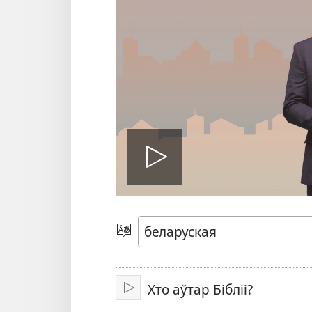
Play
video
Выбраць
мову
Хто аўтар Бібліі?
Прайграць