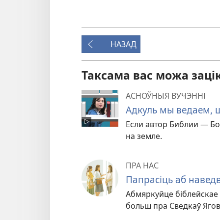
НАЗАД
Таксама вас можа зацi
АСНОЎНЫЯ ВУЧЭННІ
Адкуль мы ведаем, ш
Если автор Библии — Бо
на земле.
ПРА НАС
Папрасіць аб навед
Абмяркуйце біблейскае 
больш пра Сведкаў Ягов