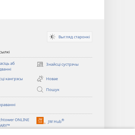
Выгляд старонкi
сылкі
асіць аб
Знайсці сустрэчы
(opens
дванні
new
window)
сці кангрэсы
Новае
Пошук
яраванні
chtower ONLINE
®
JW Hub
(opens
RARY™
new