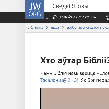
JW.ORG
Сведкі Яговы
ГАЛОЎНАЯ СТАРОНКА
Бібліятэка
Відэа
Добрая вестка ад Бога (видэ
Хто аўтар Бібліі
Чаму Біблія называецца «Слова
Тэсалонцаў 2:13
). Як Бог пер