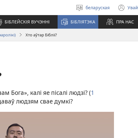
беларуская
Увай
Выбраць
(op
мову
ne
БІБЛЕЙСКІЯ ВУЧЭННІ
БІБЛІЯТЭКА
ПРА НАС
wi
аролікі)
Хто аўтар Бібліі?
?
м Бога», калі яе пісалі людзі? (
1
адаваў людзям свае думкі?