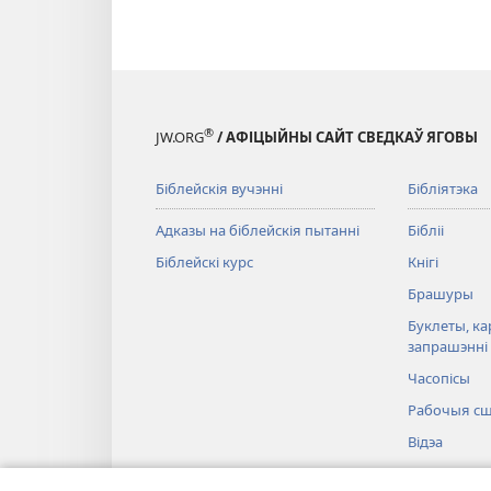
®
JW.ORG
/ АФІЦЫЙНЫ САЙТ СВЕДКАЎ ЯГОВЫ
Біблейскія вучэнні
Бібліятэка
Адказы на біблейскія пытанні
Бібліі
Біблейскі курс
Кнігі
Брашуры
Буклеты, ка
запрашэнні
Часопісы
Рабочыя сш
Відэа
Музыка