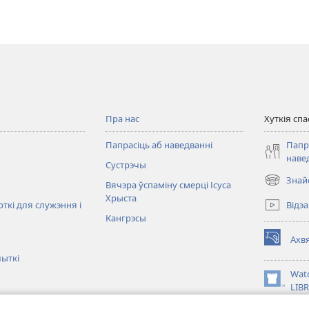
Пра нас
Хуткія спа
Папрасіць аб наведванні
Папр
наве
Сустрэчы
Знай
Вячэра ўспаміну смерці Ісуса
(opens
Хрыста
new
Відэа
рткі для служэння і
window)
Кангрэсы
Ахв
(opens
ыткі
new
window)
Wat
(opens
LIB
new