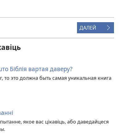
загрузкі
відэазапісаў
ДАЛЕЙ
кавiць
то Біблія вартая даверу?
г, то это должна быть самая уникальная книга
ванні
пытанне, якое вас цікавіць, або даведайцеся
ы.