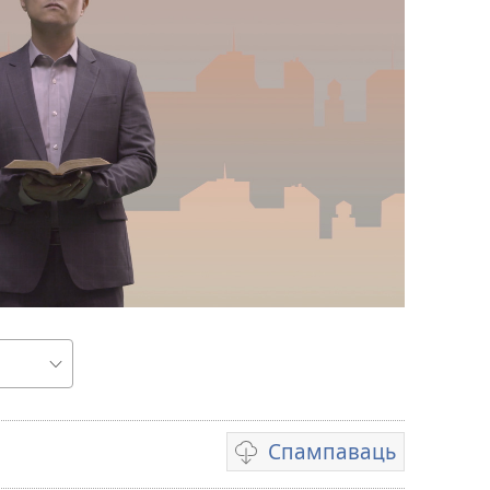
Спампаваць
Варыянты