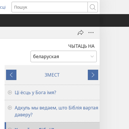
сці
ens
Пошук
w
ndow)
ЧЫТАЦЬ НА
ЗМЕСТ
НАЗАД
ДАЛЕЙ
Ці ёсць у Бога імя?
Адкуль мы ведаем, што Біблія вартая
даверу?