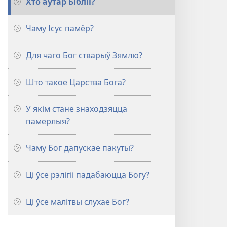
Хто аўтар Бібліі?
Чаму Ісус памёр?
Для чаго Бог стварыў Зямлю?
Што такое Царства Бога?
У якім стане знаходзяцца
памерлыя?
Чаму Бог дапускае пакуты?
Ці ўсе рэлігіі падабаюцца Богу?
Ці ўсе малітвы слухае Бог?