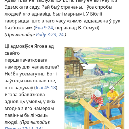
Адам і Ева не паслухаліся Бога, таму ён выгнаў іх з
Эдэмскага саду. Рай быў страчаны, і ўсе спробы
людзей яго аднавіць былі марнымі. У Бібліі
гаворыцца, што з таго часу «зямля аддадзена ў рукі
бязбожных» (
Ёва 9:24
, пераклад В. Сёмухі).
(Прачытайце
Роду 3:23, 24
.)
Ці адмовіўся Ягова ад
свайго
першапачатковага
намеру для чалавецтва?
Не! Ён усёмагутны Бог і
заўсёды выконвае тое,
што задумаў (
Ісаі 45:18
).
Ягова абавязкова
адновіць умовы, у якіх
згодна з яго намерам
павінны былі жыць
людзі.
(Прачытайце