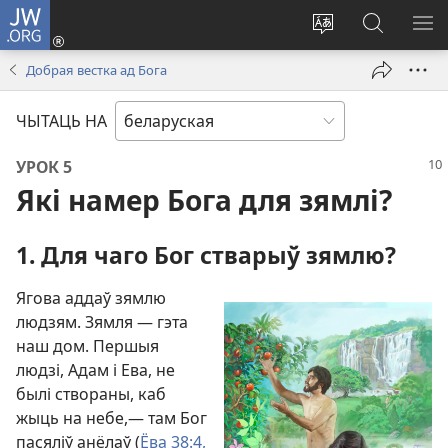
JW.ORG
Увайсці
(opens
Змяніць
Пошук
ПА
new
мову
па
М
Добрая вестка ад Бога
window)
сайта
JW.ORG
ЧЫТАЦЬ НА
УРОК 5
Які намер Бога для зямлі?
1. Для чаго Бог стварыў зямлю?
Ягова аддаў зямлю
людзям. Зямля — гэта
наш дом. Першыя
людзі, Адам і Ева, не
былі створаны, каб
жыць на небе,— там Бог
пасяліў анёлаў (
Ёва 38:4,