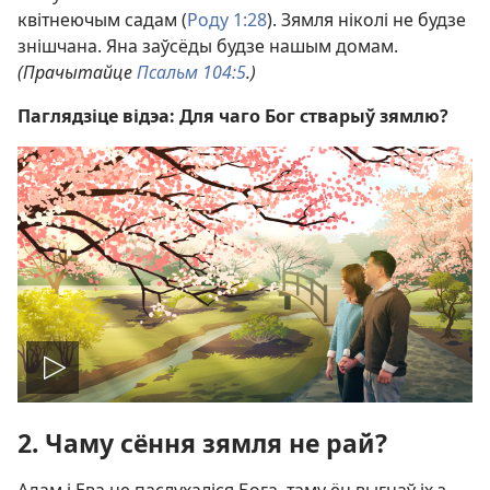
квітнеючым садам (
Роду 1:28
). Зямля ніколі не будзе
знішчана. Яна заўсёды будзе нашым домам.
(Прачытайце
Псальм 104:5
.)
Паглядзіце відэа:
Для чаго Бог стварыў зямлю?
Play
2. Чаму сёння зямля не рай?
video