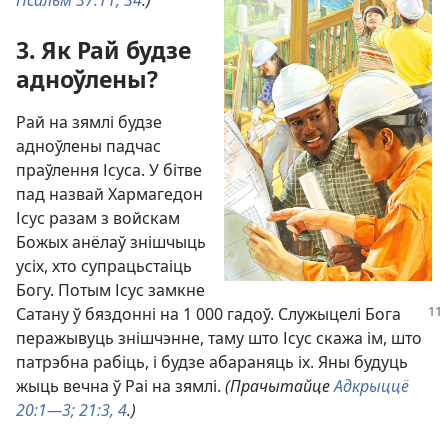
Псальм 37:11,
34
.)
3. Як Рай будзе
адноўлены?
Рай на зямлі будзе
адноўлены падчас
праўлення Ісуса. У бітве
пад назвай Хармагедон
Ісус разам з войскам
Божых анёлаў знішчыць
усіх, хто супрацьстаіць
Богу. Потым Ісус замкне
Сатану ў бяздонні на 1 000 гадоў. Служыцелі
Бога
перажывуць знішчэнне, таму што Ісус скажа ім, што
патрэбна рабіць, і будзе абараняць іх. Яны будуць
жыць вечна ў Раі на зямлі.
(Прачытайце
Адкрыццё
20:1—3;
21:3, 4
.)