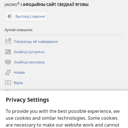
®
JW.ORG
/ АФІЦЫЙНЫ САЙТ СВЕДКАЎ ЯГОВЫ
Выгляд старонкi
Хуткія спасылкі
Папрасіць аб наведванні
Знайсці сустрэчы
(opens
new
Знайсці кангрэсы
(opens
window)
new
Новае
window)
Відэа
Пошук
Privacy Settings
Ахвяраванні
(opens
To provide you with the best possible experience, we
new
use cookies and similar technologies. Some cookies
window)
Watchtower ONLINE LIBRARY™
are necessary to make our website work and cannot
(opens