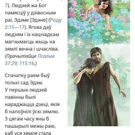
7
). Людзей жа Бог
памясціў у дзівосным
раі, Эдэме [Эдэне] (
Роду
2:15—17
). Ягова даў
людзям і іх нашчадкам
магчымасць жыць на
зямлі вечна і шчасліва.
(Прачытайце
Псальм
37:29;
115:16
.)
Спачатку раем быў
толькі сад Эдэм.
У першых людзей
павінны былі
нараджацца дзеці, якія
б напоўнілі ўсю зямлю.
З цягам часу яны б
пашырылі межы раю,
каб уся зямля стала