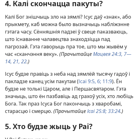
4. Калі скончацца пакуты?
Калі Бог знішчыць зло на зямлі? Ісус даў «знак», або
прыкмету, каб можна было вызначыць набліжэнне
гэтага часу. Сённяшнія падзеі ў свеце паказваюць,
што існаванне чалавецтва знаходзіцца пад
пагрозай. Гэта гаворыць пра тое, што мы жывём у
час «сканчэння веку».
(Прачытайце
Мацвея 24:3,
7—
14,
21, 22
.)
Ісус будзе правіць з неба над зямлёй тысячу гадоў і
пакладзе канец усім пакутам (
Ісаі 9:5, 6;
11:9
). Ён
будзе не толькі Царом, але і Першасвятаром. Гэта
значыць, што ён пазбавіць ад грахоў усіх, хто любіць
Бога. Так праз Ісуса Бог пакончыць з хваробамі,
старасцю і смерцю.
(Прачытайце
Ісаі 25:8;
33:24
.)
5. Хто будзе жыць у Раі?