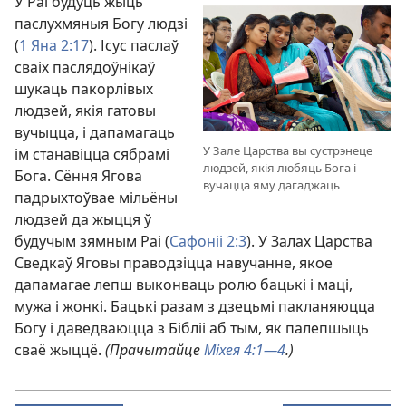
У Раі будуць жыць
паслухмяныя Богу людзі
(
1 Яна 2:17
). Ісус паслаў
сваіх паслядоўнікаў
шукаць пакорлівых
людзей, якія гатовы
вучыцца, і дапамагаць
У Зале Царства вы сустрэнеце
ім станавіцца сябрамі
людзей, якія любяць Бога і
Бога. Сёння Ягова
вучацца яму дагаджаць
падрыхтоўвае мільёны
людзей да жыцця ў
будучым зямным Раі (
Сафоніі 2:3
).
У Залах Царства
Сведкаў Яговы
праводзіцца навучанне, якое
дапамагае лепш выконваць ролю бацькі і маці,
мужа і жонкі. Бацькі разам з дзецьмі пакланяюцца
Богу і даведваюцца з Бібліі аб тым, як палепшыць
сваё жыццё.
(Прачытайце
Міхея 4:1—4
.)