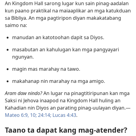
An Kingdom Hall sarong lugar kun sain pinag-aadalan
kun paano praktikal na maiaaplikar an mga katukduan
sa Bibliya. An mga pagtiripon diyan makakatabang
saimo na:
manudan an katotoohan dapit sa Diyos.
masabutan an kahulugan kan mga pangyayari
ngunyan.
magin mas marahay na tawo.
makahanap nin marahay na mga amigo.
Aram daw nindo?
An lugar na pinagtitiripunan kan mga
Saksi ni Jehova inaapod na Kingdom Hall huling an
Kahadian nin Diyos an parating pinag-uulayan diyan.—
Mateo 6:9, 10;
24:14;
Lucas 4:43
.
Taano ta dapat kang mag-atender?