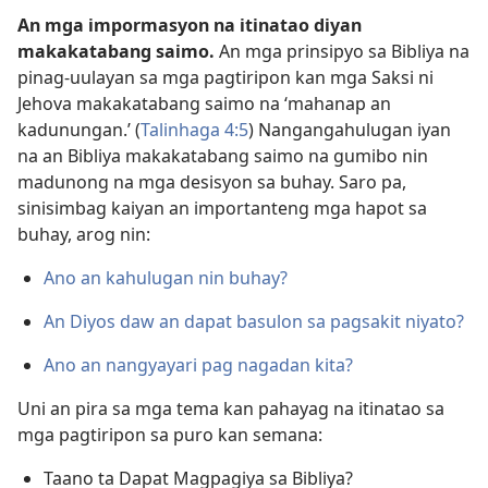
An mga impormasyon na itinatao diyan
makakatabang saimo.
An mga prinsipyo sa Bibliya na
pinag-uulayan sa mga pagtiripon kan mga Saksi ni
Jehova makakatabang saimo na ‘mahanap an
kadunungan.’ (
Talinhaga 4:5
) Nangangahulugan iyan
na an Bibliya makakatabang saimo na gumibo nin
madunong na mga desisyon sa buhay. Saro pa,
sinisimbag kaiyan an importanteng mga hapot sa
buhay, arog nin:
Ano an kahulugan nin buhay?
An Diyos daw an dapat basulon sa pagsakit niyato?
Ano an nangyayari pag nagadan kita?
Uni an pira sa mga tema kan pahayag na itinatao sa
mga pagtiripon sa puro kan semana:
Taano ta Dapat Magpagiya sa Bibliya?