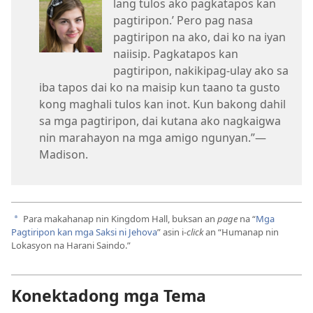
lang tulos ako pagkatapos kan
pagtiripon.’ Pero pag nasa
pagtiripon na ako, dai ko na iyan
naiisip. Pagkatapos kan
pagtiripon, nakikipag-ulay ako sa
iba tapos dai ko na maisip kun taano ta gusto
kong maghali tulos kan inot. Kun bakong dahil
sa mga pagtiripon, dai kutana ako nagkaigwa
nin marahayon na mga amigo ngunyan.”—
Madison.
Para makahanap nin Kingdom Hall, buksan an
page
na “
Mga
a
Pagtiripon kan mga Saksi ni Jehova
” asin i-
click
an “Humanap nin
Lokasyon na Harani Saindo.”
Konektadong mga Tema