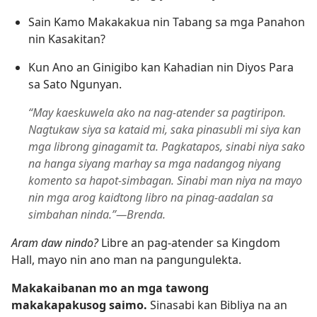
Sain Kamo Makakakua nin Tabang sa mga Panahon
nin Kasakitan?
Kun Ano an Ginigibo kan Kahadian nin Diyos Para
sa Sato Ngunyan.
“May kaeskuwela ako na nag-atender sa pagtiripon.
Nagtukaw siya sa kataid mi, saka pinasubli mi siya kan
mga librong ginagamit ta. Pagkatapos, sinabi niya sako
na hanga siyang marhay sa mga nadangog niyang
komento sa hapot-simbagan. Sinabi man niya na mayo
nin mga arog kaidtong libro na pinag-aadalan sa
simbahan ninda.”—Brenda.
Aram daw nindo?
Libre an pag-atender sa Kingdom
Hall, mayo nin ano man na pangungulekta.
Makakaibanan mo an mga tawong
makakapakusog saimo.
Sinasabi kan Bibliya na an