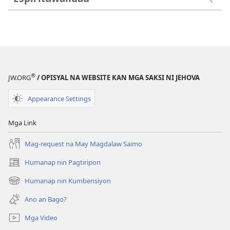
®
JW.ORG
/ OPISYAL NA WEBSITE KAN MGA SAKSI NI JEHOVA
Appearance Settings
Mga Link
Mag-request na May Magdalaw Saimo
Humanap nin Pagtiripon
(opens
new
Humanap nin Kumbensiyon
(opens
window)
new
Ano an Bago?
window)
Mga Video