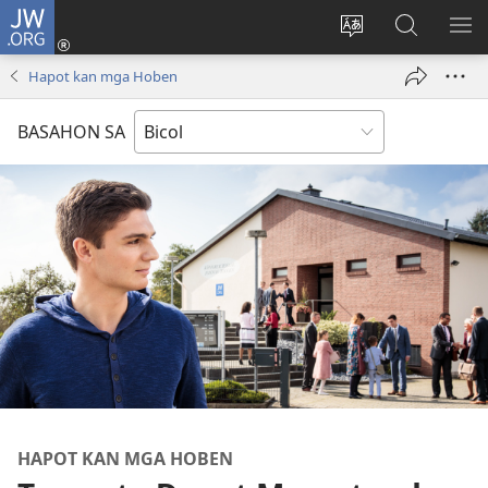
JW.ORG
Mag-
log
Ribayan
Hanapon
IP
In
an
sa
AN
Hapot kan mga Hoben
(opens
lengguwahe
JW.ORG
ME
new
kan
BASAHON SA
window)
site
HAPOT KAN MGA HOBEN