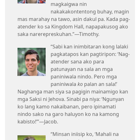
magkaigwa nin
nakakakontentong buhay, magin
mas marahay na tawo, asin dakul pa. Kada pag-
atender ko sa Kingdom Hall, napapakusog ako
saka narerepreskuhan.”—Timothy.
“Sabi kan inimbitaran kong lalaki
pagkatapos kan pagtiripon: ‘Nag-
atender sana ako para
patunayan na sala an mga
paniniwala nindo. Pero mga
paniniwala
ko
palan an sala!’
Naghanga man siya sa pagigin mainamigo kan
mga Saksi ni Jehova. Sinabi pa niya: ‘Ngunyan
ko lang kamo nakaibanan, pero ipinamati
nindo sako na garo haluyon ko na kamong
kabisto!’”—Jacob.
“Minsan iniisip ko, ‘Mahali na