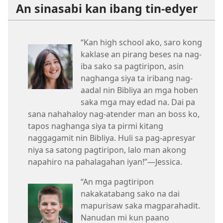
An sinasabi kan ibang tin-edyer
“Kan high school ako, saro kong
kaklase an pirang beses na nag-
iba sako sa pagtiripon, asin
naghanga siya ta iribang nag-
aadal nin Bibliya an mga hoben
saka mga may edad na. Dai pa
sana nahahaloy nag-atender man an boss ko,
tapos naghanga siya ta pirmi kitang
naggagamit nin Bibliya. Huli sa pag-apresyar
niya sa satong pagtiripon, lalo man akong
napahiro na pahalagahan iyan!”—Jessica.
“An mga pagtiripon
nakakatabang sako na dai
mapurisaw saka magparahadit.
Nanudan mi kun paano