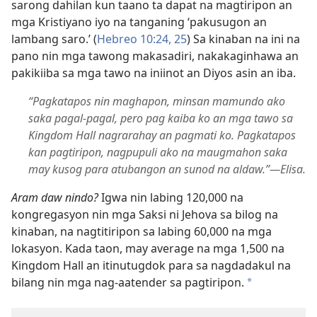
sarong dahilan kun taano ta dapat na magtiripon an
mga Kristiyano iyo na tanganing ‘pakusugon an
lambang saro.’ (
Hebreo 10:24, 25
) Sa kinaban na ini na
pano nin mga tawong makasadiri, nakakaginhawa an
pakikiiba sa mga tawo na iniinot an Diyos asin an iba.
“Pagkatapos nin maghapon, minsan mamundo ako
saka pagal-pagal, pero pag kaiba ko an mga tawo sa
Kingdom Hall nagrarahay an pagmati ko. Pagkatapos
kan pagtiripon, nagpupuli ako na maugmahon saka
may kusog para atubangon an sunod na aldaw.”—Elisa.
Aram daw nindo?
Igwa nin labing 120,000 na
kongregasyon nin mga Saksi ni Jehova sa bilog na
kinaban, na nagtitiripon sa labing 60,000 na mga
lokasyon. Kada taon, may average na mga 1,500 na
Kingdom Hall an itinutugdok para sa nagdadakul na
bilang nin mga nag-aatender sa pagtiripon.
a