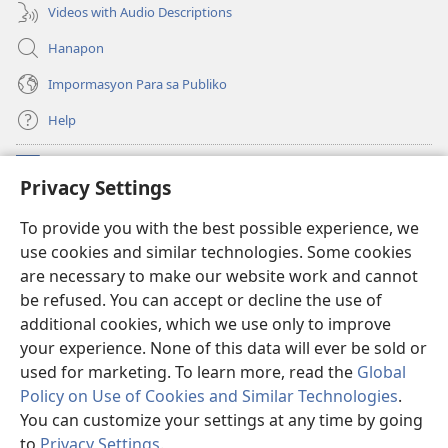
Videos with Audio Descriptions
Hanapon
Impormasyon Para sa Publiko
Help
Donasyon
(opens
Privacy Settings
new
window)
Watchtower ONLINE NA LIBRARYA
To provide you with the best possible experience, we
(opens
use cookies and similar technologies. Some cookies
new
®
JW Hub
window)
are necessary to make our website work and cannot
(opens
be refused. You can accept or decline the use of
new
®
JW Library
window)
additional cookies, which we use only to improve
your experience. None of this data will ever be sold or
used for marketing. To learn more, read the
Global
Policy on Use of Cookies and Similar Technologies
.
You can customize your settings at any time by going
Copyright
© 2026 Watch Tower Bible and Tract Society of Pennsylvania.
KASUNDUAN SA PAGGAMIT
|
PALISIYA SA PRIVACY
|
PRIVACY
to
Privacy Settings
.