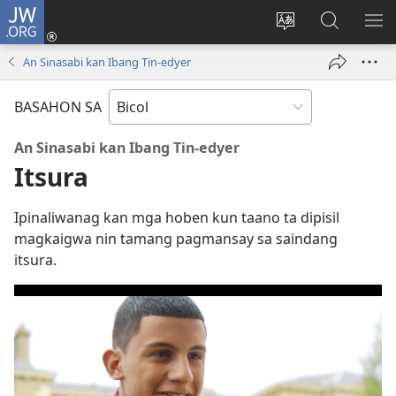
JW.ORG
Mag-
log
Ribayan
Hanapon
IP
In
an
sa
AN
An Sinasabi kan Ibang Tin-edyer
(opens
lengguwahe
JW.ORG
ME
new
kan
BASAHON SA
window)
site
An Sinasabi kan Ibang Tin-edyer
Itsura
Ipinaliwanag kan mga hoben kun taano ta dipisil
magkaigwa nin tamang pagmansay sa saindang
itsura.