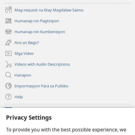
Mag-request na May Magdalaw Saimo
Humanap nin Pagtiripon
(opens
new
Humanap nin Kumbensiyon
(opens
window)
new
Ano an Bago?
window)
Mga Video
Videos with Audio Descriptions
Hanapon
Impormasyon Para sa Publiko
Help
Donasyon
(opens
Privacy Settings
new
window)
Watchtower ONLINE NA LIBRARYA
To provide you with the best possible experience, we
(opens