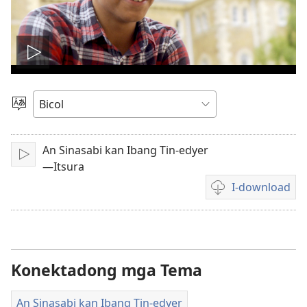
I-
play
Pumili
nin
an
Lengguwahe
An Sinasabi kan Ibang Tin-edyer
I-
video
—Itsura
play
I-download
Mga
opsiyon
sa
pag-
download
Konektadong mga Tema
nin
video
An Sinasabi kan Ibang Tin-edyer