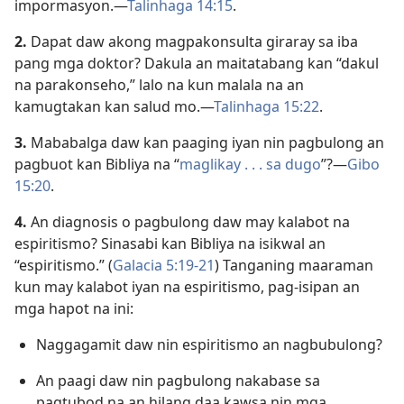
impormasyon.—
Talinhaga 14:15
.
2.
Dapat daw akong magpakonsulta giraray sa iba
pang mga doktor? Dakula an maitatabang kan “dakul
na parakonseho,” lalo na kun malala na an
kamugtakan kan salud mo.—
Talinhaga 15:22
.
3.
Mababalga daw kan paaging iyan nin pagbulong an
pagbuot kan Bibliya na “
maglikay . . . sa dugo
”?—
Gibo
15:20
.
4.
An diagnosis o pagbulong daw may kalabot na
espiritismo? Sinasabi kan Bibliya na isikwal an
“espiritismo.” (
Galacia 5:19-21
) Tanganing maaraman
kun may kalabot iyan na espiritismo, pag-isipan an
mga hapot na ini:
Naggagamit daw nin espiritismo an nagbubulong?
An paagi daw nin pagbulong nakabase sa
pagtubod na an hilang daa kawsa nin mga