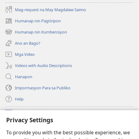
Mag-request na May Magdalaw Saimo
Humanap nin Pagtiripon
(opens
new
Humanap nin Kumbensiyon
(opens
window)
new
Ano an Bago?
window)
Mga Video
Videos with Audio Descriptions
Hanapon
Impormasyon Para sa Publiko
Help
Donasyon
(opens
Privacy Settings
new
window)
Watchtower ONLINE NA LIBRARYA
To provide you with the best possible experience, we
(opens