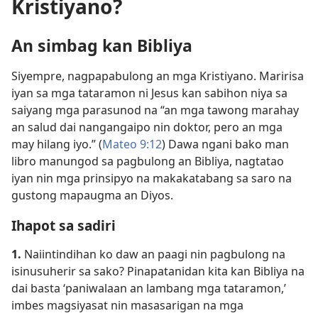
Kristiyano?
An simbag kan Bibliya
Siyempre, nagpapabulong an mga Kristiyano. Maririsa
iyan sa mga tataramon ni Jesus kan sabihon niya sa
saiyang mga parasunod na “an mga tawong marahay
an salud dai nangangaipo nin doktor, pero an mga
may hilang iyo.” (
Mateo 9:12
) Dawa ngani bako man
libro manungod sa pagbulong an Bibliya, nagtatao
iyan nin mga prinsipyo na makakatabang sa saro na
gustong mapaugma an Diyos.
Ihapot sa sadiri
1.
Naiintindihan ko daw an paagi nin pagbulong na
isinusuherir sa sako? Pinapatanidan kita kan Bibliya na
dai basta ‘paniwalaan an lambang mga tataramon,’
imbes magsiyasat nin masasarigan na mga