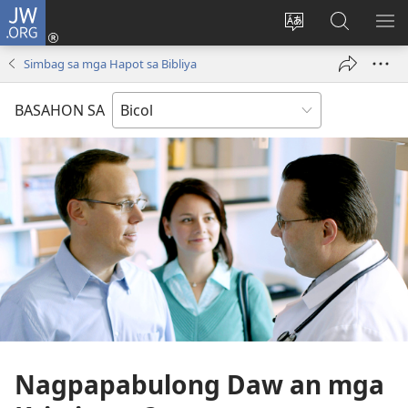
JW.ORG
Mag-
log
Ribayan
Hanapon
IP
In
an
sa
AN
Simbag sa mga Hapot sa Bibliya
(opens
lengguwahe
JW.ORG
ME
new
kan
BASAHON SA
window)
site
Nagpapabulong Daw an mga