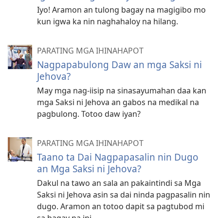
Iyo! Aramon an tulong bagay na magigibo mo
kun igwa ka nin naghahaloy na hilang.
PARATING MGA IHINAHAPOT
Nagpapabulong Daw an mga Saksi ni
Jehova?
May mga nag-iisip na sinasayumahan daa kan
mga Saksi ni Jehova an gabos na medikal na
pagbulong. Totoo daw iyan?
PARATING MGA IHINAHAPOT
Taano ta Dai Nagpapasalin nin Dugo
an Mga Saksi ni Jehova?
Dakul na tawo an sala an pakaintindi sa Mga
Saksi ni Jehova asin sa dai ninda pagpasalin nin
dugo. Aramon an totoo dapit sa pagtubod mi
sa bagay na ini.