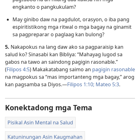
engkanto o pangkukulam?
May ginibo daw na pagdulot, orasyon, o iba pang
espiritistikong mga ritwal o mga bagay na ginamit
sa pagpreparar o paglaag kan bulong?
5.
Nakapokus na lang daw ako sa pagparaisip kan
salud ko? Sinasabi kan Bibliya: “Mahayag lugod sa
gabos na tawo an saindong pagigin rasonable.”
(
Filipos 4:5
) Makakatabang saimo an
pagigin rasonable
na magpokus sa “mas importanteng mga bagay,” arog
kan pagsamba sa Diyos.—
Filipos 1:10;
Mateo 5:3
.
Konektadong mga Tema
Pisikal Asin Mental na Salud
Katuninungan Asin Kaugmahan