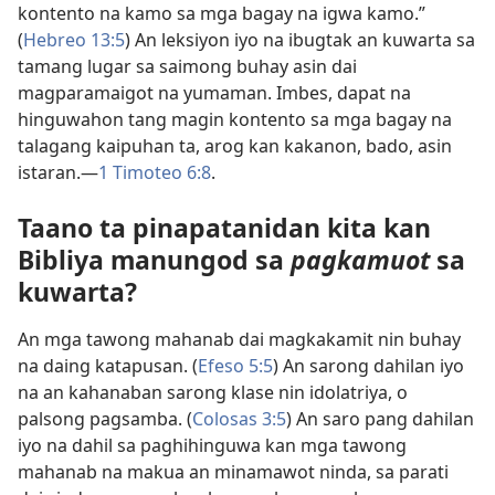
kontento na kamo sa mga bagay na igwa kamo.”
(
Hebreo 13:5
) An leksiyon iyo na ibugtak an kuwarta sa
tamang lugar sa saimong buhay asin dai
magparamaigot na yumaman. Imbes, dapat na
hinguwahon tang magin kontento sa mga bagay na
talagang kaipuhan ta, arog kan kakanon, bado, asin
istaran.—
1 Timoteo 6:8
.
Taano ta pinapatanidan kita kan
Bibliya manungod sa
pagkamuot
sa
kuwarta?
An mga tawong mahanab dai magkakamit nin buhay
na daing katapusan. (
Efeso 5:5
) An sarong dahilan iyo
na an kahanaban sarong klase nin idolatriya, o
palsong pagsamba. (
Colosas 3:5
) An saro pang dahilan
iyo na dahil sa paghihinguwa kan mga tawong
mahanab na makua an minamawot ninda, sa parati