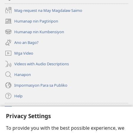
Mag-request na May Magdalaw Saimo
Humanap nin Pagtiripon
(opens
new
Humanap nin Kumbensiyon
(opens
window)
new
Ano an Bago?
window)
Mga Video
Videos with Audio Descriptions
Hanapon
Impormasyon Para sa Publiko
Help
Donasyon
(opens
Privacy Settings
new
window)
Watchtower ONLINE NA LIBRARYA
To provide you with the best possible experience, we
(opens