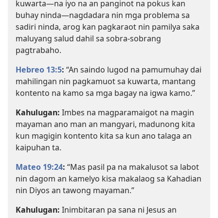
kuwarta—na iyo na an panginot na pokus kan
buhay ninda—nagdadara nin mga problema sa
sadiri ninda, arog kan pagkaraot nin pamilya saka
maluyang salud dahil sa sobra-sobrang
pagtrabaho.
Hebreo 13:5
:
“An saindo lugod na pamumuhay dai
mahilingan nin pagkamuot sa kuwarta, mantang
kontento na kamo sa mga bagay na igwa kamo.”
Kahulugan:
Imbes na magparamaigot na magin
mayaman ano man an mangyari, madunong kita
kun magigin kontento kita sa kun ano talaga an
kaipuhan ta.
Mateo 19:24
:
“Mas pasil pa na makalusot sa labot
nin dagom an kamelyo kisa makalaog sa Kahadian
nin Diyos an tawong mayaman.”
Kahulugan:
Inimbitaran pa sana ni Jesus an