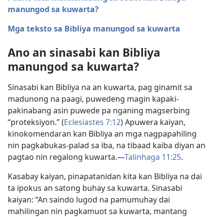
manungod sa kuwarta?
Mga teksto sa Bibliya manungod sa kuwarta
Ano an sinasabi kan Bibliya
manungod sa kuwarta?
Sinasabi kan Bibliya na an kuwarta, pag ginamit sa
madunong na paagi, puwedeng magin kapaki-
pakinabang asin puwede pa nganing magserbing
“proteksiyon.” (
Eclesiastes 7:12
) Apuwera kaiyan,
kinokomendaran kan Bibliya an mga nagpapahiling
nin pagkabukas-palad sa iba, na tibaad kaiba diyan an
pagtao nin regalong kuwarta.—
Talinhaga 11:25
.
Kasabay kaiyan, pinapatanidan kita kan Bibliya na dai
ta ipokus an satong buhay sa kuwarta. Sinasabi
kaiyan: “An saindo lugod na pamumuhay dai
mahilingan nin pagkamuot sa kuwarta, mantang