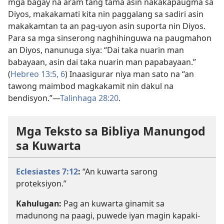
mga bagay na aram tang tama asin nakakapaugma sa
Diyos, makakamati kita nin paggalang sa sadiri asin
makakamtan ta an pag-uyon asin suporta nin Diyos.
Para sa mga sinserong naghihinguwa na paugmahon
an Diyos, nanunuga siya: “Dai taka nuarin man
babayaan, asin dai taka nuarin man papabayaan.”
(
Hebreo 13:5, 6
) Inaasigurar niya man sato na “an
tawong maimbod magkakamit nin dakul na
bendisyon.”—
Talinhaga 28:20
.
Mga Teksto sa Bibliya Manungod
sa Kuwarta
Eclesiastes 7:12
:
“An kuwarta sarong
proteksiyon.”
Kahulugan:
Pag an kuwarta ginamit sa
madunong na paagi, puwede iyan magin kapaki-