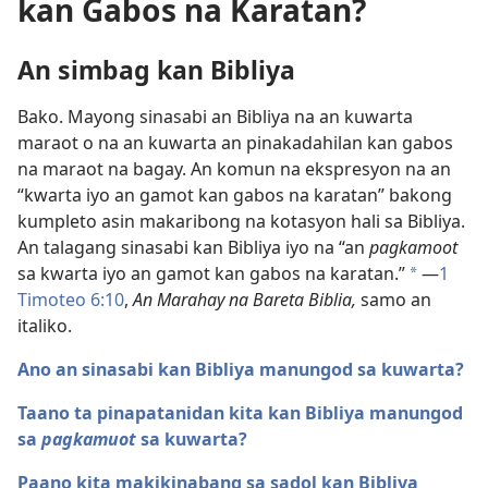
kan Gabos na Karatan?
An simbag kan Bibliya
Bako. Mayong sinasabi an Bibliya na an kuwarta
maraot o na an kuwarta an pinakadahilan kan gabos
na maraot na bagay. An komun na ekspresyon na an
“kwarta iyo an gamot kan gabos na karatan” bakong
kumpleto asin makaribong na kotasyon hali sa Bibliya.
An talagang sinasabi kan Bibliya iyo na “an
pagkamoot
sa kwarta iyo an gamot kan gabos na karatan.”
—
1
a
Timoteo 6:10
,
An Marahay na Bareta Biblia,
samo an
italiko.
Ano an sinasabi kan Bibliya manungod sa kuwarta?
Taano ta pinapatanidan kita kan Bibliya manungod
sa
pagkamuot
sa kuwarta?
Paano kita makikinabang sa sadol kan Bibliya