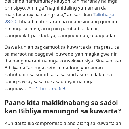
dai sinda namumuhay kauyon kan marahay na mga
prinsipyo. An mga “naghihidaling yumaman dai
magdadanay na daing sála,” an sabi kan
Talinhaga
28:20
. Tibaad matentaran pa ngani sindang gumibo
nin mga krimen, arog nin pamba-blackmail,
pangingikil, pandadaya, pangingidnap, o paggadan.
Dawa kun an pagkamuot sa kuwarta dai magresulta
sa maraot na paggawi, puwede iyan magkaigwa nin
iba pang maraot na mga konsekwensiya. Sinasabi kan
Bibliya na “an mga determinadong yumaman
nahuhulog sa sugot saka sa siod asin sa dakul na
daing saysay saka nakakadanyar na mga
pagmawot.”—
1 Timoteo 6:9
.
Paano kita makikinabang sa sadol
kan Bibliya manungod sa kuwarta?
Kun dai ta ikokompromiso alang-alang sa kuwarta an