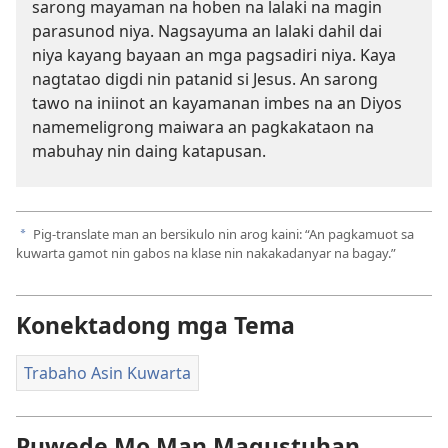
sarong mayaman na hoben na lalaki na magin
parasunod niya. Nagsayuma an lalaki dahil dai
niya kayang bayaan an mga pagsadiri niya. Kaya
nagtatao digdi nin patanid si Jesus. An sarong
tawo na iniinot an kayamanan imbes na an Diyos
namemeligrong maiwara an pagkakataon na
mabuhay nin daing katapusan.
Pig-translate man an bersikulo nin arog kaini: “An pagkamuot sa
a
kuwarta gamot nin gabos na klase nin nakakadanyar na bagay.”
Konektadong mga Tema
Trabaho Asin Kuwarta
Puwede Mo Man Magustuhan