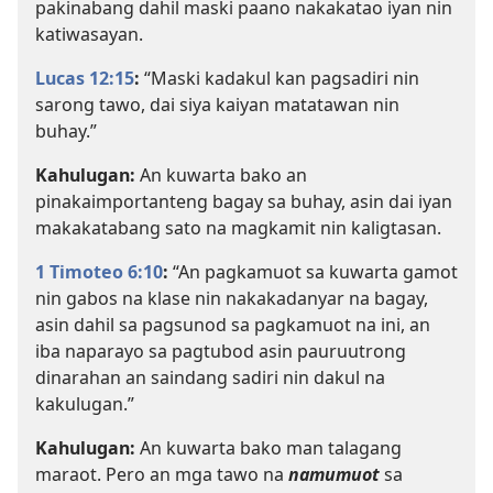
pakinabang dahil maski paano nakakatao iyan nin
katiwasayan.
Lucas 12:15
:
“Maski kadakul kan pagsadiri nin
sarong tawo, dai siya kaiyan matatawan nin
buhay.”
Kahulugan:
An kuwarta bako an
pinakaimportanteng bagay sa buhay, asin dai iyan
makakatabang sato na magkamit nin kaligtasan.
1 Timoteo 6:10
:
“An pagkamuot sa kuwarta gamot
nin gabos na klase nin nakakadanyar na bagay,
asin dahil sa pagsunod sa pagkamuot na ini, an
iba naparayo sa pagtubod asin pauruutrong
dinarahan an saindang sadiri nin dakul na
kakulugan.”
Kahulugan:
An kuwarta bako man talagang
maraot. Pero an mga tawo na
namumuot
sa