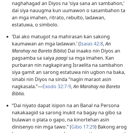
naghahagad an Diyos na ‘siya sana an sambahon,’
dai siya nauugma kun uumawon o sasambahon ta
an mga imahen, ritrato, rebulto, ladawan,
estatuwa, o simbolo.
‘Dai ako matugot na mahirasan kan sakong
kaumawan an mga ladawan.’ (
Isaias 42:8
,
An
Marahay na Bareta Biblia
) Dai inaako nin Diyos an
pagsamba sa saiya
paagi
sa mga imahen. Kan
purbaran nin nagkapirang Israelita na sambahon
siya gamit an sarong estatuwa nin ugbon na baka,
sinabi nin Diyos na sinda “nagin maraot asin
nagkasala.”—
Exodo 32:7-9
,
An Marahay na Bareta
Biblia.
“Dai niyato dapat isipon na an Banal na Persona
nakakaagid sa sarong inukit na bagay na gibo sa
bulawan o plata o gapo, na kinortehan asin
dinisenyo nin mga tawo.” (
Gibo 17:29
) Bakong arog