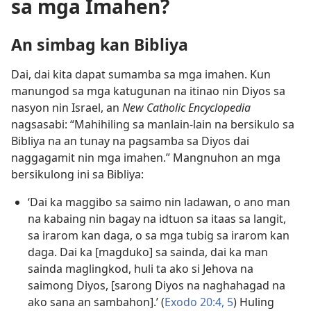
sa mga Imahen?
An simbag kan Bibliya
Dai, dai kita dapat sumamba sa mga imahen. Kun
manungod sa mga katugunan na itinao nin Diyos sa
nasyon nin Israel, an
New Catholic Encyclopedia
nagsasabi: “Mahihiling sa manlain-lain na bersikulo sa
Bibliya na an tunay na pagsamba sa Diyos dai
naggagamit nin mga imahen.” Mangnuhon an mga
bersikulong ini sa Bibliya:
‘Dai ka maggibo sa saimo nin ladawan, o ano man
na kabaing nin bagay na idtuon sa itaas sa langit,
sa irarom kan daga, o sa mga tubig sa irarom kan
daga. Dai ka [magduko] sa sainda, dai ka man
sainda maglingkod, huli ta ako si Jehova na
saimong Diyos, [sarong Diyos na naghahagad na
ako sana an sambahon].’ (
Exodo 20:4, 5
) Huling