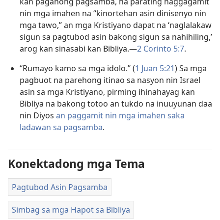
kan paganong pagsamba, na parating naggagamit
nin mga imahen na “kinortehan asin dinisenyo nin
mga tawo,” an mga Kristiyano dapat na ‘naglalakaw
sigun sa pagtubod asin bakong sigun sa nahihiling,’
arog kan sinasabi kan Bibliya.—
2 Corinto 5:7
.
“Rumayo kamo sa mga idolo.” (
1 Juan 5:21
) Sa mga
pagbuot na parehong itinao sa nasyon nin Israel
asin sa mga Kristiyano, pirming ihinahayag kan
Bibliya na bakong totoo an tukdo na inuuyunan daa
nin Diyos
an paggamit nin mga imahen saka
ladawan sa pagsamba
.
Konektadong mga Tema
Pagtubod Asin Pagsamba
Simbag sa mga Hapot sa Bibliya