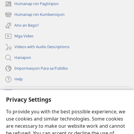
Humanap nin Pagtiripon
(opens
new
Humanap nin Kumbensiyon
(opens
window)
new
Ano an Bago?
window)
Mga Video
Videos with Audio Descriptions
Hanapon
Impormasyon Para sa Publiko
Help
Donasyon
(opens
Privacy Settings
new
window)
Watchtower ONLINE NA LIBRARYA
To provide you with the best possible experience, we
(opens
use cookies and similar technologies. Some cookies
new
®
JW Hub
window)
are necessary to make our website work and cannot
(opens
be refused. You can accept or decline the use of
new