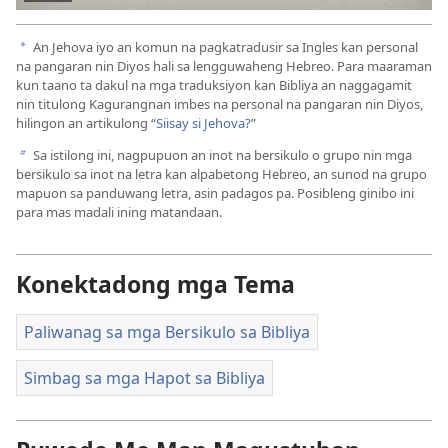
I-
play
An Jehova iyo an komun na pagkatradusir sa Ingles kan personal
a
na pangaran nin Diyos hali sa lengguwaheng Hebreo. Para maaraman
kun taano ta dakul na mga traduksiyon kan Bibliya an naggagamit
an
nin titulong Kagurangnan imbes na personal na pangaran nin Diyos,
hilingon an artikulong “
Siisay si Jehova?
”
video
Sa istilong ini, nagpupuon an inot na bersikulo o grupo nin mga
b
bersikulo sa inot na letra kan alpabetong Hebreo, an sunod na grupo
mapuon sa panduwang letra, asin padagos pa. Posibleng ginibo ini
para mas madali ining matandaan.
Konektadong mga Tema
Paliwanag sa mga Bersikulo sa Bibliya
Simbag sa mga Hapot sa Bibliya