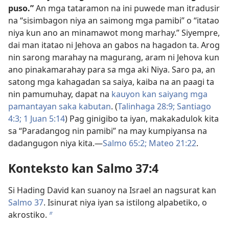
puso.”
An mga tataramon na ini puwede man itradusir
na “sisimbagon niya an saimong mga pamibi” o “itatao
niya kun ano an minamawot mong marhay.” Siyempre,
dai man itatao ni Jehova an gabos na hagadon ta. Arog
nin sarong marahay na magurang, aram ni Jehova kun
ano pinakamarahay para sa mga aki Niya. Saro pa, an
satong mga kahagadan sa saiya, kaiba na an paagi ta
nin pamumuhay, dapat na
kauyon kan saiyang mga
pamantayan saka kabutan
. (
Talinhaga 28:9;
Santiago
4:3;
1 Juan 5:14
) Pag ginigibo ta iyan, makakadulok kita
sa “Paradangog nin pamibi” na may kumpiyansa na
dadangugon niya kita.—
Salmo 65:2;
Mateo 21:22
.
Konteksto kan Salmo 37:4
Si Hading David kan suanoy na Israel an nagsurat kan
Salmo 37
. Isinurat niya iyan sa istilong alpabetiko, o
akrostiko.
b