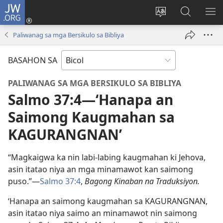
JW.ORG
Mag-
log
Ribayan
Hanapon
IP
In
an
sa
AN
Paliwanag sa mga Bersikulo sa Bibliya
(opens
lengguwahe
JW.ORG
ME
new
kan
BASAHON SA
window)
site
PALIWANAG SA MGA BERSIKULO SA BIBLIYA
Salmo 37:4—‘Hanapa an
Saimong Kaugmahan sa
KAGURANGNAN’
“Magkaigwa ka nin labi-labing kaugmahan ki Jehova,
asin itatao niya an mga minamawot kan saimong
puso.”—
Salmo 37:4
,
Bagong Kinaban na Traduksiyon.
‘Hanapa an saimong kaugmahan sa KAGURANGNAN,
asin itatao niya saimo an minamawot nin saimong