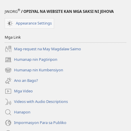
®
JW.ORG
/ OPISYAL NA WEBSITE KAN MGA SAKSI NI JEHOVA
Appearance Settings
Mga Link
Mag-request na May Magdalaw Saimo
Humanap nin Pagtiripon
(opens
new
Humanap nin Kumbensiyon
(opens
window)
new
Ano an Bago?
window)
Mga Video
Videos with Audio Descriptions
Hanapon
Impormasyon Para sa Publiko