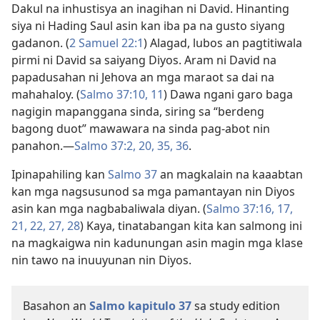
Dakul na inhustisya an inagihan ni David. Hinanting
siya ni Hading Saul asin kan iba pa na gusto siyang
gadanon. (
2 Samuel 22:1
) Alagad, lubos an pagtitiwala
pirmi ni David sa saiyang Diyos. Aram ni David na
papadusahan ni Jehova an mga maraot sa dai na
mahahaloy. (
Salmo 37:10, 11
) Dawa ngani garo baga
nagigin mapanggana sinda, siring sa “berdeng
bagong duot” mawawara na sinda pag-abot nin
panahon.—
Salmo 37:2,
20,
35, 36
.
Ipinapahiling kan
Salmo 37
an magkalain na kaaabtan
kan mga nagsusunod sa mga pamantayan nin Diyos
asin kan mga nagbabaliwala diyan. (
Salmo 37:16, 17,
21, 22,
27, 28
) Kaya, tinatabangan kita kan salmong ini
na magkaigwa nin kadunungan asin magin mga klase
nin tawo na inuuyunan nin Diyos.
Basahon an
Salmo kapitulo 37
sa study edition