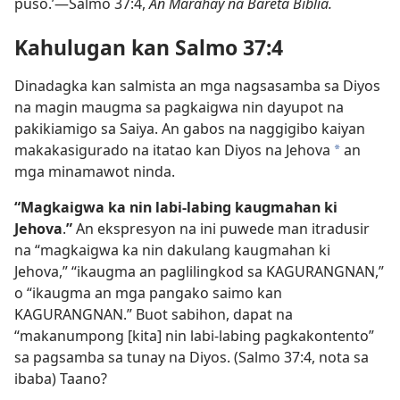
puso.’—Salmo 37:4,
An Marahay na Bareta Biblia.
Kahulugan kan Salmo 37:4
Dinadagka kan salmista an mga nagsasamba sa Diyos
na magin maugma sa pagkaigwa nin dayupot na
pakikiamigo sa Saiya. An gabos na naggigibo kaiyan
makakasigurado na itatao kan Diyos na Jehova
an
a
mga minamawot ninda.
“Magkaigwa ka nin labi-labing kaugmahan ki
Jehova
.
”
An ekspresyon na ini puwede man itradusir
na “magkaigwa ka nin dakulang kaugmahan ki
Jehova,” “ikaugma an paglilingkod sa KAGURANGNAN,”
o “ikaugma an mga pangako saimo kan
KAGURANGNAN.” Buot sabihon, dapat na
“makanumpong [kita] nin labi-labing pagkakontento”
sa pagsamba sa tunay na Diyos. (Salmo 37:4, nota sa
ibaba) Taano?