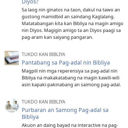
Diyos?
Sa laog nin ginatos na taon, dakul na tawo an
gustong mamidbid an saindang Kaglalang.
Matatabangan kita kan Bibliya na magin amigo
nin Diyos. Magigin amigo ta an Diyos paagi sa
pag-aram kan saiyang pangaran.
TUKDO KAN BIBLIYA
Pantabang sa Pag-adal nin Bibliya
Magpili nin mga reperensiya sa pag-adal nin
Bibliya na makakatabang na magin kawili-wili
asin kapaki-pakinabang an saimong pag-adal.
TUKDO KAN BIBLIYA
Purbaran an Samong Pag-adal sa
Bibliya
Akuon an daing bayad na interactive na pag-