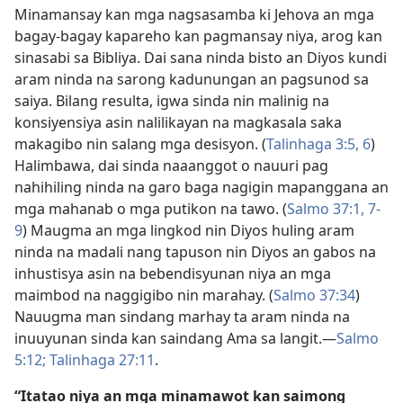
Minamansay kan mga nagsasamba ki Jehova an mga
bagay-bagay kapareho kan pagmansay niya, arog kan
sinasabi sa Bibliya. Dai sana ninda bisto an Diyos kundi
aram ninda na sarong kadunungan an pagsunod sa
saiya. Bilang resulta, igwa sinda nin malinig na
konsiyensiya asin nalilikayan na magkasala saka
makagibo nin salang mga desisyon. (
Talinhaga 3:5, 6
)
Halimbawa, dai sinda naaanggot o nauuri pag
nahihiling ninda na garo baga nagigin mapanggana an
mga mahanab o mga putikon na tawo. (
Salmo 37:1,
7-
9
) Maugma an mga lingkod nin Diyos huling aram
ninda na madali nang tapuson nin Diyos an gabos na
inhustisya asin na bebendisyunan niya an mga
maimbod na naggigibo nin marahay. (
Salmo 37:34
)
Nauugma man sindang marhay ta aram ninda na
inuuyunan sinda kan saindang Ama sa langit.—
Salmo
5:12;
Talinhaga 27:11
.
“Itatao niya an mga minamawot kan saimong