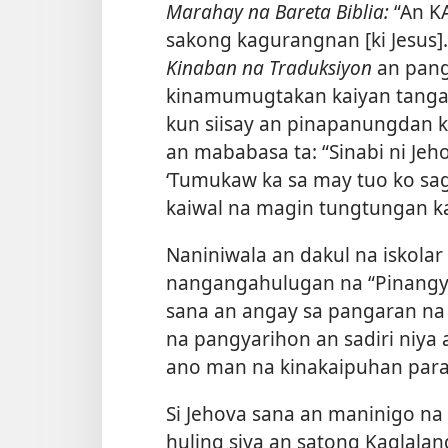
Marahay na Bareta Biblia:
“An K
sakong kagurangnan [ki Jesus].”
Kinaban na Traduksiyon
an pang
kinamumugtakan kaiyan tanga
kun siisay an pinapanungdan 
an mababasa ta: “Sinabi ni Je
‘Tumukaw ka sa may tuo ko sa
kaiwal na magin tungtungan ka
Naniniwala an dakul na iskolar
nangangahulugan na “Pinangya
sana an angay sa pangaran na 
na pangyarihon an sadiri niya 
ano man na kinakaipuhan para
Si Jehova sana an maninigo na
huling siya an satong Kaglalan