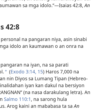
 kaumawan sa mga idolo.”—Isaias 42:8,
An
s 42:8
 personal na pangaran niya, asin sinabi
a mga idolo an kaumawan o an onra na
pangaran na iyan, na sa parati
l.
(
Exodo 3:14, 15
) Haros 7,000 na
a
an nin Diyos sa Lumang Tipan (Hebreo-
inalidahan iyan kan dakul na bersiyon
URANGNAN” (na nasa darakulang letra). An
an
Salmo 110:1
, na sarong hula
sus. Arog kaini an mababasa ta sa
An