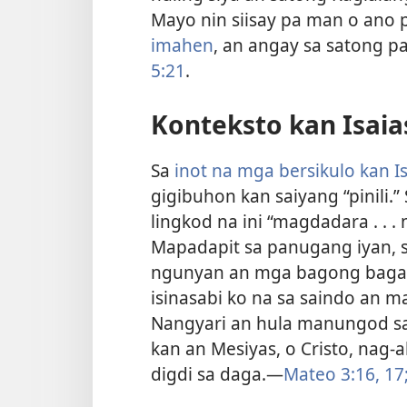
Mayo nin siisay pa man o ano
imahen
, an angay sa satong 
5:21
.
Konteksto kan Isaia
Sa
inot na mga bersikulo kan Is
gigibuhon kan saiyang “pinili.
lingkod na ini “magdadara . . .
Mapadapit sa panugang iyan, s
ngunyan an mga bagong bagay
isinasabi ko na sa saindo an m
Nangyari an hula manungod sa “
kan an Mesiyas, o Cristo, nag-
digdi sa daga.—
Mateo 3:16, 17