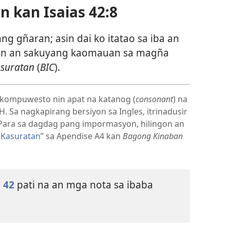
n kan Isaias 42:8
ang gñaran; asin dai ko itatao sa iba an
an an sakuyang kaomauan sa magña
suratan
(
BIC
).
 kompuwesto nin apat na katanog (
consonant
) na
H. Sa nagkapirang bersiyon sa Ingles, itrinadusir
 Para sa dagdag pang impormasyon, hilingon an
 Kasuratan
” sa Apendise A4 kan
Bagong Kinaban
.
o 42
pati na an mga nota sa ibaba