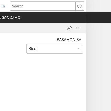
 In
ns
Search
NGOD SAMO
ow)
BASAHON SA