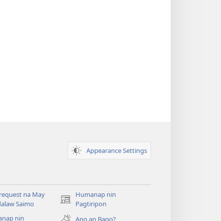
Appearance Settings
request na May
Humanap nin
(opens
alaw Saimo
Pagtiripon
new
nap nin
Ano an Bago?