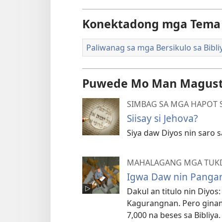
Konektadong mga Tema
Paliwanag sa mga Bersikulo sa Bibli
Puwede Mo Man Magus
SIMBAG SA MGA HAPOT S
Siisay si Jehova?
Siya daw Diyos nin saro 
MAHALAGANG MGA TUKD
Igwa Daw nin Pangar
Dakul an titulo nin Diyo
Kagurangnan. Pero ginam
7,000 na beses sa Bibliya.