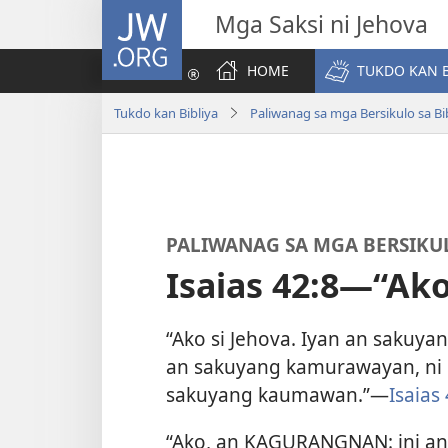
JW.ORG
Mga Saksi ni Jehova
HOME
TUKDO KAN B
Tukdo kan Bibliya
Paliwanag sa mga Bersikulo sa Bi
PALIWANAG SA MGA BERSIKUL
Isaias 42:8​—“
“Ako si Jehova. Iyan an sakuya
an sakuyang kamurawayan, ni i
sakuyang kaumawan.”—
Isaias
“Ako, an KAGURANGNAN: ini an