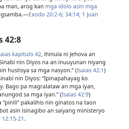
 pa man, arog kan
mga idolo asin mga
pagsamba.—
Exodo 20:2-6;
34:14;
1 Juan
s 42:8
aias kapitulo 42
, ihinula ni Jehova an
” Sinabi nin Diyos na an inuuyunan niyang
 nin hustisya sa mga nasyon.” (
Isaias 42:1
)
inabi nin Diyos: “Ipinapahayag ko
. Bago pa magralataw an mga iyan,
anungod sa mga iyan.” (
Isaias 42:9
)
pinili” pakalihis nin ginatos na taon
abot asin isinagibo an saiyang ministeryo
;
12:15-21
.