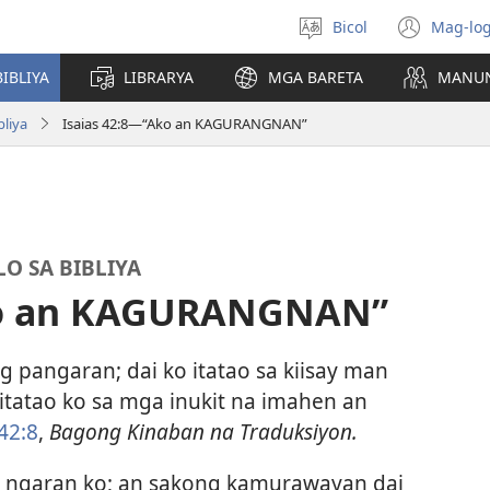
Bicol
Mag-log
Pumili
(ope
nin
new
IBLIYA
LIBRARYA
MGA BARETA
MANU
lengguwahe
wind
bliya
Isaias 42:8​—“Ako an KAGURANGNAN”
O SA BIBLIYA
Ako an KAGURANGNAN”
ng pangaran; dai ko itatao sa kiisay man
tatao ko sa mga inukit na imahen an
 42:8
,
Bagong Kinaban na Traduksiyon.
 ngaran ko; an sakong kamurawayan dai