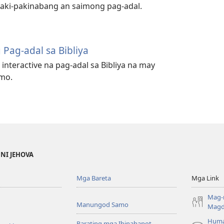
apaki-pakinabang an saimong pag-adal.
Pag-adal sa Bibliya
interactive na pag-adal sa Bibliya na may
mo.
 NI JEHOVA
Mga Bareta
Mga Link
Mag-
Manungod Samo
Magd
Huma
Parating mga Ihinahapot