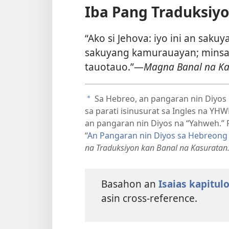
Iba Pang Traduksiyo
“Ako si Jehova: iyo ini an sakuy
sakuyang kamurauayan; mins
tauotauo.”—
Magna Banal na Ka
Sa Hebreo, an pangaran nin Diyos
a
sa parati isinusurat sa Ingles na YHW
an pangaran nin Diyos na “Yahweh.”
“
An Pangaran nin Diyos sa Hebreong
na Traduksiyon kan Banal na Kasuratan
Basahon an
Isaias kapitul
asin cross-reference.