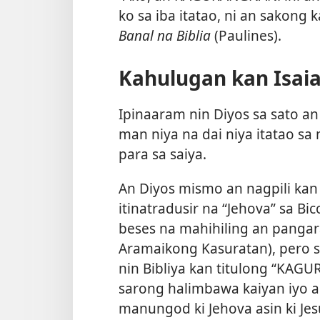
ko sa iba itatao, ni an sakong
Banal na Biblia
(Paulines).
Kahulugan kan Isaia
Ipinaaram nin Diyos sa sato an
man niya na dai niya itatao s
para sa saiya.
An Diyos mismo an nagpili kan 
itinatradusir na “Jehova” sa Bico
beses na mahihiling an pangar
Aramaikong Kasuratan), pero s
nin Bibliya kan titulong “KAG
sarong halimbawa kaiyan iyo 
manungod ki Jehova asin ki Je