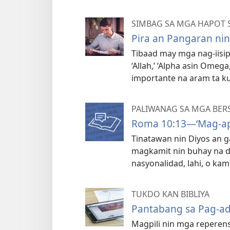
SIMBAG SA MGA HAPOT S
Pira an Pangaran nin
Tibaad may mga nag-iisip
‘Allah,’ ‘Alpha asin Omega,
importante na aram ta ku
PALIWANAG SA MGA BERS
Roma 10:13​—‘Mag-a
Tinatawan nin Diyos an g
magkamit nin buhay na d
nasyonalidad, lahi, o ka
TUKDO KAN BIBLIYA
Pantabang sa Pag-ada
Magpili nin mga reperens