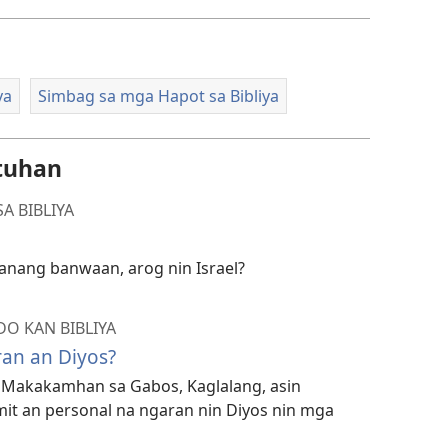
ya
Simbag sa mga Hapot sa Bibliya
tuhan
A BIBLIYA
sanang banwaan, arog nin Israel?
O KAN BIBLIYA
an an Diyos?
s: Makakamhan sa Gabos, Kaglalang, asin
it an personal na ngaran nin Diyos nin mga