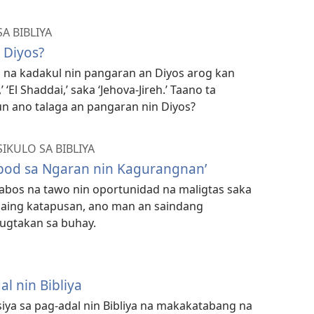
A BIBLIYA
 Diyos?
 na kadakul nin pangaran an Diyos arog kan
’ ‘El Shaddai,’ saka ‘Jehova-Jireh.’ Taano ta
n ano talaga an pangaran nin Diyos?
IKULO SA BIBLIYA
pod sa Ngaran nin Kagurangnan’
abos na tawo nin oportunidad na maligtas saka
aing katapusan, ano man an saindang
mugtakan sa buhay.
l nin Bibliya
iya sa pag-adal nin Bibliya na makakatabang na