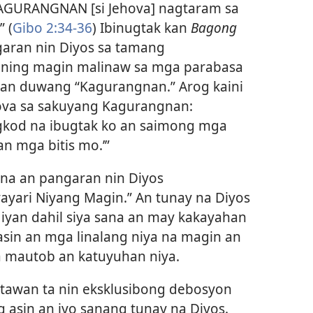
AGURANGNAN [si Jehova] nagtaram sa
 (
Gibo 2:34-36
) Ibinugtak kan
Bagong
aran nin Diyos sa tamang
ning magin malinaw sa mga parabasa
kan duwang “Kagurangnan.” Arog kaini
hova sa sakuyang Kagurangnan:
gkod na ibugtak ko an saimong mga
n mga bitis mo.’”
 na an pangaran nin Diyos
yari Niyang Magin.” An tunay na Diyos
iyan dahil siya sana an may kakayahan
asin an mga linalang niya na magin an
 mautob an katuyuhan niya.
 tawan ta nin eksklusibong debosyon
g asin an iyo sanang tunay na Diyos.