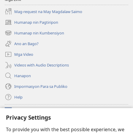
Mag-request na May Magdalaw Saimo
Humanap nin Pagtiripon
(opens
new
Humanap nin Kumbensiyon
(opens
window)
new
Ano an Bago?
window)
Mga Video
Videos with Audio Descriptions
Hanapon
Impormasyon Para sa Publiko
Help
Donasyon
(opens
Privacy Settings
new
window)
Watchtower ONLINE NA LIBRARYA
To provide you with the best possible experience, we
(opens