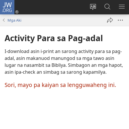
JW.ORG
Mag-
log
Ribayan
Hanapon
IP
In
an
sa
AN
Mga Aki
(opens
lengguwahe
JW.ORG
ME
new
kan
Activity Para sa Pag-adal
window)
site
I-download asin i-print an sarong activity para sa pag-
adal, asin makanuod manungod sa mga tawo asin
lugar na nasambit sa Bibliya. Simbagon an mga hapot,
asin ipa-check an simbag sa sarong kapamilya.
Sori, mayo pa kaiyan sa lengguwaheng ini.