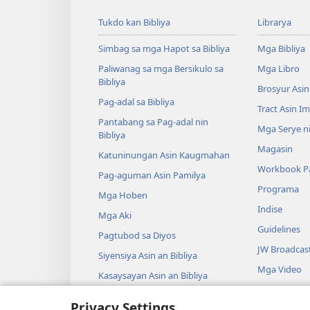
Tukdo kan Bibliya
Librarya
Simbag sa mga Hapot sa Bibliya
Mga Bibliya
Paliwanag sa mga Bersikulo sa
Mga Libro
Bibliya
Brosyur Asin
Pag-adal sa Bibliya
Tract Asin I
Pantabang sa Pag-adal nin
Mga Serye ni
Bibliya
Magasin
Katuninungan Asin Kaugmahan
Workbook Pa
Pag-aguman Asin Pamilya
Programa
Mga Hoben
Indise
Mga Aki
Guidelines
Pagtubod sa Diyos
JW Broadcas
Siyensiya Asin an Bibliya
Mga Video
Kasaysayan Asin an Bibliya
Musika
Privacy Settings
Audio Dram