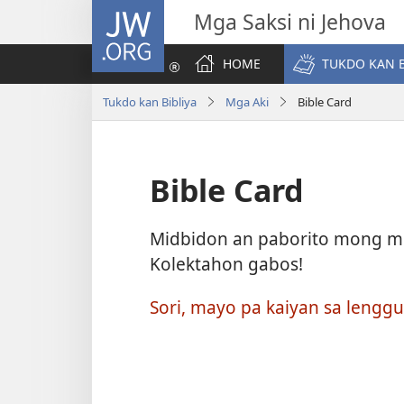
JW.ORG
Mga Saksi ni Jehova
HOME
TUKDO KAN B
Tukdo kan Bibliya
Mga Aki
Bible Card
Bible Card
Midbidon an paborito mong mga 
Kolektahon gabos!
Sori, mayo pa kaiyan sa lengg