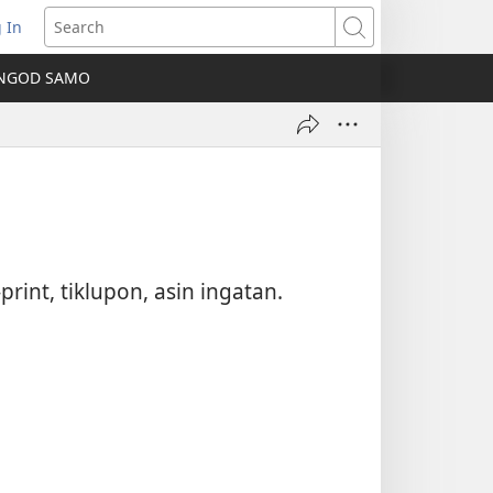
 In
ns
Search
NGOD SAMO
ow)
rint, tiklupon, asin ingatan.