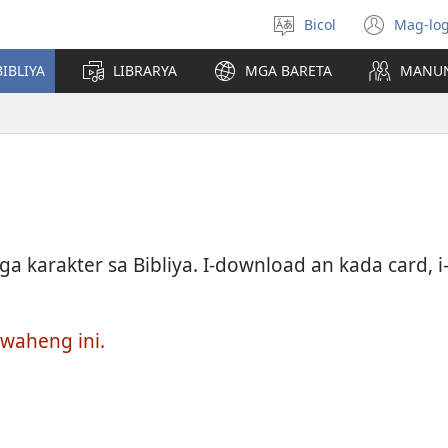
Bicol
Mag-log
Pumili
(ope
nin
new
IBLIYA
LIBRARYA
MGA BARETA
MANU
lengguwahe
wind
karakter sa Bibliya. I-download an kada card, i-p
uwaheng ini.