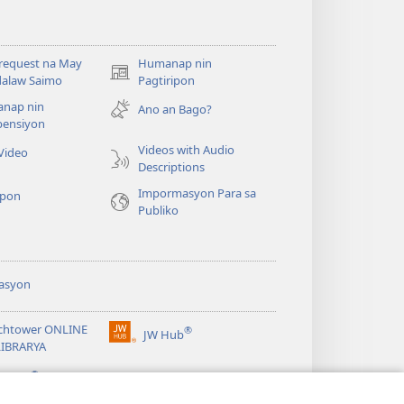
request na May
Humanap nin
(opens
alaw Saimo
Pagtiripon
new
nap nin
Ano an Bago?
window)
ensiyon
Videos with Audio
Video
Descriptions
Impormasyon Para sa
pon
Publiko
asyon
chtower ONLINE
®
JW Hub
(opens
LIBRARYA
new
®
window)
ibrary