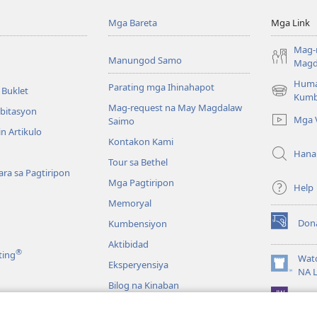
Mga Bareta
Mga Link
Mag-
Manungod Samo
Magd
Huma
Parating mga Ihinahapot
 Buklet
(opens
Kumb
Mag-request na May Magdalaw
new
mbitasyon
Mga 
Saimo
window)
n Artikulo
Kontakon Kami
Hana
Tour sa Bethel
ra sa Pagtiripon
Mga Pagtiripon
Help
Memoryal
Don
Kumbensiyon
(opens
new
Aktibidad
®
ting
window)
Wat
Eksperyensiya
(opens
NA 
new
Bilog na Kinaban
JW L
window)
a