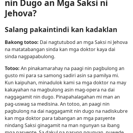
nin Dugo an Mga Saksi ni
Jehova?
Salang pakaintindi kan kadaklan
Bakong totoo:
Dai nagtutubod an mga Saksi ni Jehova
na matatabangan sinda kan mga doktor kaya dai
sinda nagpapabulong.
Totoo:
An pinakamarahay na paagi nin pagbulong an
gusto mi para sa samong sadiri asin sa pamilya mi.
Kun kaipuhan, minadulok kami sa mga doktor na may
kakayahan na magbulong asin mag-opera na dai
naggagamit nin dugo. Pinapahalagahan mi man an
pag-uswag sa medisina. An totoo, an paagi nin
pagbulong na dai naggagamit nin dugo na nadiskubre
kan mga doktor para tabangan an mga pasyente
nindang Saksi ginagamit na man ngunyan sa ibang
mga pasyente. Sa dakul na nasyon ngunyan, puwede