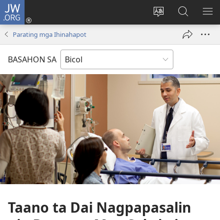
JW.ORG
Mag-
log
Ribayan
Hanapon
IP
In
an
sa
AN
Parating mga Ihinahapot
(opens
lengguwahe
JW.ORG
ME
new
kan
BASAHON SA
window)
site
Taano ta Dai Nagpapasalin