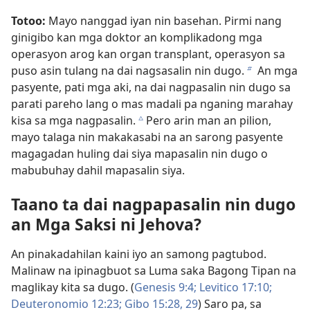
Totoo:
Mayo nanggad iyan nin basehan. Pirmi nang
ginigibo kan mga doktor an komplikadong mga
operasyon arog kan organ transplant, operasyon sa
puso asin tulang na dai nagsasalin nin dugo.
An mga
b
pasyente, pati mga aki, na dai nagpasalin nin dugo sa
parati pareho lang o mas madali pa nganing marahay
kisa sa mga nagpasalin.
Pero arin man an pilion,
c
mayo talaga nin makakasabi na an sarong pasyente
magagadan huling dai siya mapasalin nin dugo o
mabubuhay dahil mapasalin siya.
Taano ta dai nagpapasalin nin dugo
an Mga Saksi ni Jehova?
An pinakadahilan kaini iyo an samong pagtubod.
Malinaw na ipinagbuot sa Luma saka Bagong Tipan na
maglikay kita sa dugo. (
Genesis 9:4;
Levitico 17:10;
Deuteronomio 12:23;
Gibo 15:28, 29
) Saro pa, sa