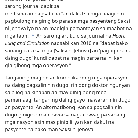
sarong journal dapit sa
medisina an nagsabi na “an dakul sa mga paagi nin
pagbulong na ginigibo para sa mga pasyenteng Saksi
ni Jehova iyo na an magigin pamantayan sa maabot na
mga taon.”
An sarong artikulo sa journal na
Heart,
d
Lung and Circulation
nagsabi kan 2010 na “dapat bako
sanang para sa mga [Saksi ni Jehova] an ‘pag-opera na
daing dugo’ kundi dapat na magin parte na ini kan
ginigibong mga operasyon.”
Tanganing magibo an komplikadong mga operasyon
na daing pagsalin nin dugo, rinibong doktor ngunyan
sa bilog na kinaban an may ginigibong mga
pamamaagi tanganing daing gayo mawaran nin dugo
an pasyente. An alternatibong iyan sa pagsalin nin
dugo ginigibo man dawa sa nag-uuswag pa sanang
mga nasyon asin mas pinipili iyan kan dakul na
pasyente na bako man Saksi ni Jehova.