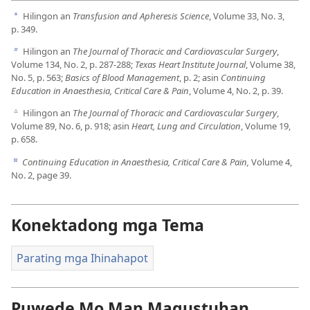
Hilingon an
Transfusion and Apheresis Science
, Volume 33, No. 3,
a
p. 349.
Hilingon an
The Journal of Thoracic and Cardiovascular Surgery
,
b
Volume 134, No. 2, p. 287-288;
Texas Heart Institute Journal
, Volume 38,
No. 5, p. 563;
Basics of Blood Management
, p. 2; asin
Continuing
Education in Anaesthesia, Critical Care & Pain
, Volume 4, No. 2, p. 39.
Hilingon an
The Journal of Thoracic and Cardiovascular Surgery
,
c
Volume 89, No. 6, p. 918; asin
Heart, Lung and Circulation
, Volume 19,
p. 658.
Continuing Education in Anaesthesia, Critical Care & Pain,
Volume 4,
d
No. 2, page 39.
Konektadong mga Tema
Parating mga Ihinahapot
Puwede Mo Man Magustuhan