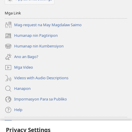
Mga Link
Mag-request na May Magdalaw Saimo
Humanap nin Pagtiripon
(opens
new
Humanap nin Kumbensiyon
(opens
window)
new
Ano an Bago?
window)
Mga Video
Videos with Audio Descriptions
Hanapon
Impormasyon Para sa Publiko
Help
Donasyon
(opens
Privacy Settings