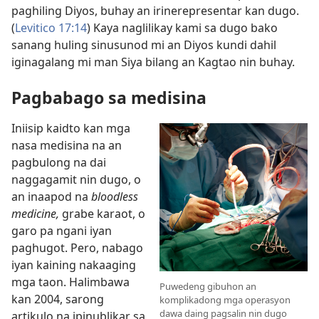
paghiling Diyos, buhay an irinerepresentar kan dugo.
(
Levitico 17:14
) Kaya naglilikay kami sa dugo bako
sanang huling sinusunod mi an Diyos kundi dahil
iginagalang mi man Siya bilang an Kagtao nin buhay.
Pagbabago sa medisina
Iniisip kaidto kan mga
nasa medisina na an
pagbulong na dai
naggagamit nin dugo, o
an inaapod na
bloodless
medicine,
grabe karaot, o
garo pa ngani iyan
paghugot. Pero, nabago
iyan kaining nakaaging
mga taon. Halimbawa
Puwedeng gibuhon an
kan 2004, sarong
komplikadong mga operasyon
dawa daing pagsalin nin dugo
artikulo na ipinublikar sa