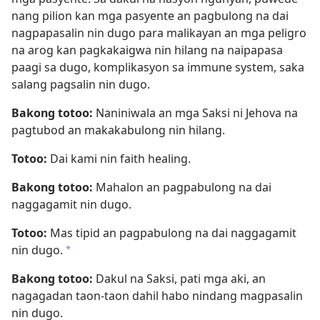
nang pilion kan mga pasyente an pagbulong na dai
nagpapasalin nin dugo para malikayan an mga peligro
na arog kan pagkakaigwa nin hilang na naipapasa
paagi sa dugo, komplikasyon sa immune system, saka
salang pagsalin nin dugo.
Bakong totoo:
Naniniwala an mga Saksi ni Jehova na
pagtubod an makakabulong nin hilang.
Totoo:
Dai kami nin faith healing.
Bakong totoo:
Mahalon an pagpabulong na dai
naggagamit nin dugo.
Totoo:
Mas tipid an pagpabulong na dai naggagamit
nin dugo.
a
Bakong totoo:
Dakul na Saksi, pati mga aki, an
nagagadan taon-taon dahil habo nindang magpasalin
nin dugo.