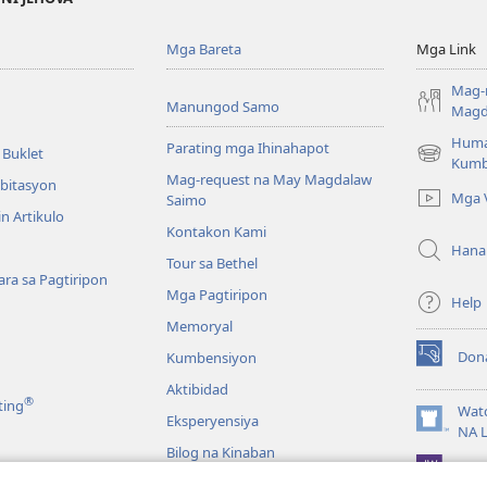
Mga Bareta
Mga Link
Mag-
Manungod Samo
Magd
Huma
Parating mga Ihinahapot
 Buklet
(opens
Kumb
Mag-request na May Magdalaw
new
mbitasyon
Mga 
Saimo
window)
n Artikulo
Kontakon Kami
Hana
Tour sa Bethel
ra sa Pagtiripon
Mga Pagtiripon
Help
Memoryal
Don
Kumbensiyon
(opens
new
Aktibidad
®
ting
window)
Wat
Eksperyensiya
(opens
NA 
new
Bilog na Kinaban
JW L
window)