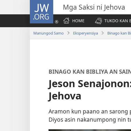
JW.ORG
Mga Saksi ni Jehova
HOME
TUKDO KAN B
Manungod Samo
Eksperyensiya
Binago kan B
BINAGO KAN BIBLIYA AN SA
Jeson Senajonon
Jehova
Aramon kun paano an sarong p
Diyos asin nakanumpong nin t