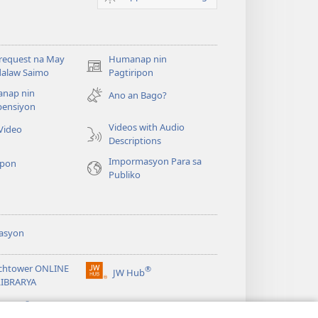
request na May
Humanap nin
(opens
alaw Saimo
Pagtiripon
new
nap nin
Ano an Bago?
window)
ensiyon
Videos with Audio
Video
Descriptions
Impormasyon Para sa
pon
Publiko
asyon
chtower ONLINE
®
JW Hub
(opens
LIBRARYA
new
®
window)
ibrary