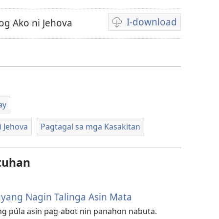
I-download
og Ako ni Jehova
Mga
opsiyon
sa
pag-
download
nin
ay
video
i Jehova
Pagtagal sa mga Kasakitan
tuhan
yang Nagin Talinga Asin Mata
ng púla asin pag-abot nin panahon nabuta.