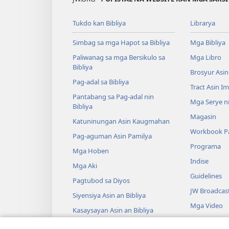
Tukdo kan Bibliya
Librarya
Simbag sa mga Hapot sa Bibliya
Mga Bibliya
Paliwanag sa mga Bersikulo sa
Mga Libro
Bibliya
Brosyur Asin
Pag-adal sa Bibliya
Tract Asin I
Pantabang sa Pag-adal nin
Mga Serye ni
Bibliya
Magasin
Katuninungan Asin Kaugmahan
Workbook Pa
Pag-aguman Asin Pamilya
Programa
Mga Hoben
Indise
Mga Aki
Guidelines
Pagtubod sa Diyos
JW Broadcas
Siyensiya Asin an Bibliya
Mga Video
Kasaysayan Asin an Bibliya
Musika