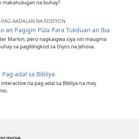
in makahulugan na buhay?
PAG-AADALAN NA EDISYON
o an Pagigin Púla Para Tukduan an Iba
ter Markin, pero nagkaigwa siya nin maugma
hay sa paglilingkod sa Diyos na Jehova.
Pag-adal sa Bibliya
interactive na pag-adal sa Bibliya na may
mo.
 NI JEHOVA