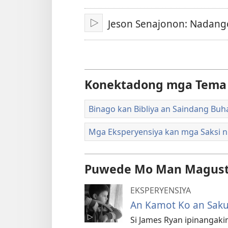
Lengguwahe
an
Jeson Senajonon: Nadang
I-
play
video
Konektadong mga Tema
Binago kan Bibliya an Saindang Buh
Mga Eksperyensiya kan mga Saksi n
Puwede Mo Man Magus
EKSPERYENSIYA
An Kamot Ko an Saku
Si James Ryan ipinangaki