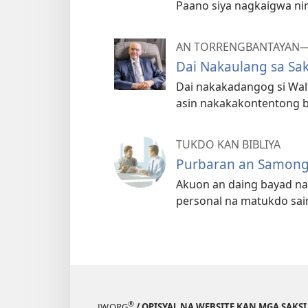
Paano siya nagkaigwa n
AN TORRENGBANTAYAN—
Dai Nakaulang sa Sak
Dai nakakadangog si Wal
asin nakakakontentong bu
TUKDO KAN BIBLIYA
Purbaran an Samong 
Akuon an daing bayad na 
personal na matukdo sai
®
JW.ORG
/ OPISYAL NA WEBSITE KAN MGA SAKSI