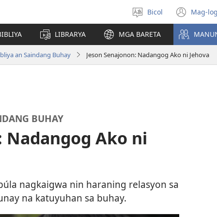
Bicol
Mag-log
Pumili
(ope
nin
new
IBLIYA
LIBRARYA
MGA BARETA
MANU
lengguwahe
wind
ibliya an Saindang Buhay
Jeson Senajonon: Nadangog Ako ni Jehova
INDANG BUHAY
: Nadangog Ako ni
úla nagkaigwa nin haraning relasyon sa
unay na katuyuhan sa buhay.