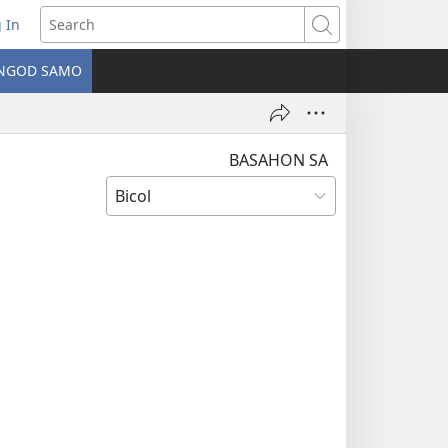
 In
ns
Search
NGOD SAMO
ow)
BASAHON SA