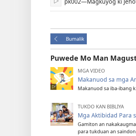
pk002—Magkuyog ki Jeho
I-
play
video
Bumalik
Puwede Mo Man Magus
MGA VIDEO
Makanuod sa mga Am
Makanuod sa iba-ibang ka
TUKDO KAN BIBLIYA
Mga Aktibidad Para 
Gamiton an nakakaugmang
para tukduan an saindong