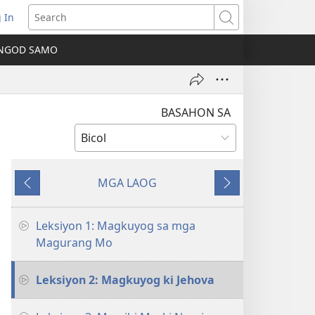
 In
ns
Search
NGOD SAMO
ow)
BASAHON SA
MGA LAOG
Bumalik
Sunod
Leksiyon 1: Magkuyog sa mga
Magurang Mo
Leksiyon 2: Magkuyog ki Jehova