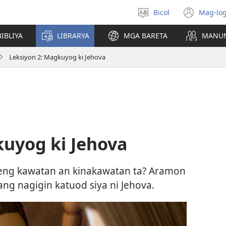
Bicol
Mag-log
Pumili
(ope
nin
new
IBLIYA
LIBRARYA
MGA BARETA
MANU
lengguwahe
wind
Leksiyon 2: Magkuyog ki Jehova
kuyog ki Jehova
eng kawatan an kinakawatan ta? Aramon
ng nagigin katuod siya ni Jehova.