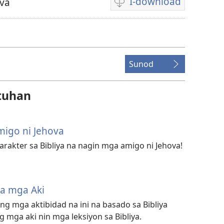
I-download
va
Mga
opsiyon
sa
pag-
download
Sunod
nin
video
tuhan
igo ni Jehova
rakter sa Bibliya na nagin mga amigo ni Jehova!
sa mga Aki
 mga aktibidad na ini na basado sa Bibliya
 mga aki nin mga leksiyon sa Bibliya.