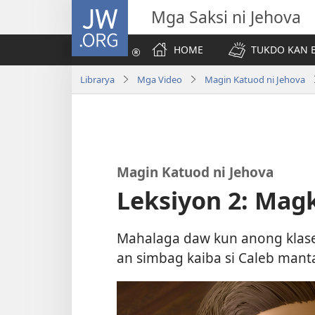
JW.ORG
Mga Saksi ni Jehova
HOME
TUKDO KAN B
Librarya
Mga Video
Magin Katuod ni Jehova
Magin Katuod ni Jehova
Leksiyon 2: Mag
Mahalaga daw kun anong klas
an simbag kaiba si Caleb manta