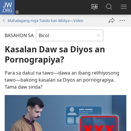
JW.ORG
Mag-
log
Ribayan
Hanapon
IP
In
an
sa
AN
Mahalagang mga Tukdo kan Bibliya—Video
(opens
lengguwahe
JW.ORG
ME
new
kan
BASAHON SA
window)
site
Kasalan Daw sa Diyos an
Pornograpiya?
Para sa dakul na tawo—dawa an ibang relihiyosong
tawo—bakong kasalan sa Diyos an pornograpiya.
Tama daw sinda?