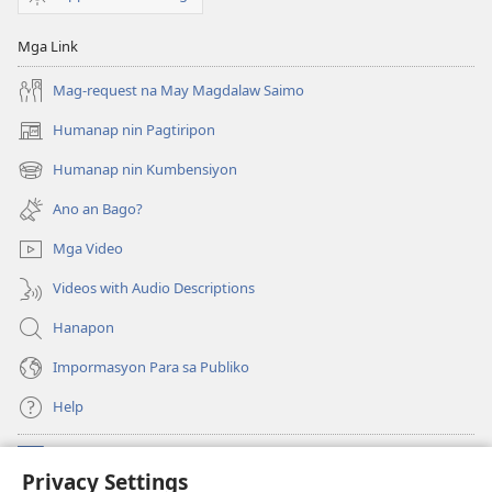
Mga Link
Mag-request na May Magdalaw Saimo
Humanap nin Pagtiripon
(opens
new
Humanap nin Kumbensiyon
(opens
window)
new
Ano an Bago?
window)
Mga Video
Videos with Audio Descriptions
Hanapon
Impormasyon Para sa Publiko
Help
Donasyon
(opens
Privacy Settings