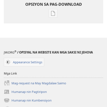
OPSIYON SA PAG-DOWNLOAD
Mga
opsiyon
sa
pag-
download
Magin
Katuod
®
JW.ORG
/ OPISYAL NA WEBSITE KAN MGA SAKSI NI JEHOVA
ni
Jehova​
Appearance Settings
—
Mga
Mga Link
Activity
Mag-request na May Magdalaw Saimo
Humanap nin Pagtiripon
(opens
new
Humanap nin Kumbensiyon
(opens
window)
new