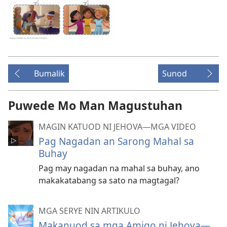
Bumalik
Sunod
Puwede Mo Man Magustuhan
MAGIN KATUOD NI JEHOVA​—MGA VIDEO
Pag Nagadan an Sarong Mahal sa
Buhay
Pag may nagadan na mahal sa buhay, ano
makakatabang sa sato na magtagal?
MGA SERYE NIN ARTIKULO
Makanuod sa mga Amigo ni Jehova—