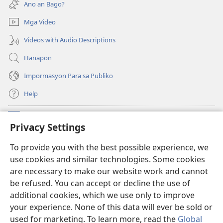
Ano an Bago?
window)
Mga Video
Videos with Audio Descriptions
Hanapon
Impormasyon Para sa Publiko
Help
Donasyon
(opens
Privacy Settings
new
window)
Watchtower ONLINE NA LIBRARYA
To provide you with the best possible experience, we
(opens
use cookies and similar technologies. Some cookies
new
®
JW Hub
window)
are necessary to make our website work and cannot
(opens
be refused. You can accept or decline the use of
new
®
JW Library
window)
additional cookies, which we use only to improve
your experience. None of this data will ever be sold or
used for marketing. To learn more, read the
Global