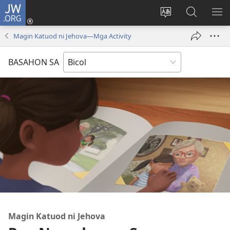
JW.ORG
Mag-
log
Ribayan
Hanapon
IP
In
an
sa
AN
Magin Katuod ni Jehova​—Mga Activity
(opens
lengguwahe
JW.ORG
ME
new
kan
BASAHON SA
window)
site
Magin Katuod ni Jehova