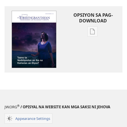
OPSIYON SA PAG-
DOWNLOAD
Mga
opsiyon
sa
pag-
download
AN
TORRENGBANT
Taano
ta
Nadidipisilan
an
®
JW.ORG
/ OPISYAL NA WEBSITE KAN MGA SAKSI NI JEHOVA
Iba
na
Appearance Settings
Kamutan