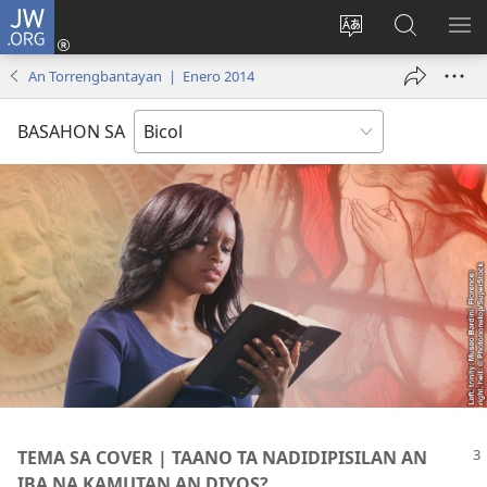
JW.ORG
Mag-
log
Ribayan
Hanapon
IP
In
an
sa
AN
An Torrengbantayan | Enero 2014
(opens
lengguwahe
JW.ORG
ME
new
kan
BASAHON SA
window)
site
TEMA SA COVER | TAANO TA NADIDIPISILAN AN
IBA NA KAMUTAN AN DIYOS?