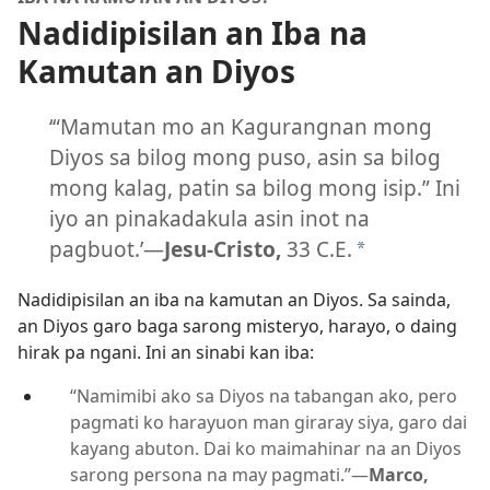
Nadidipisilan an Iba na
Kamutan an Diyos
‘“Mamutan mo an Kagurangnan mong
Diyos sa bilog mong puso, asin sa bilog
mong kalag, patin sa bilog mong isip.” Ini
iyo an pinakadakula asin inot na
pagbuot.’—
Jesu-Cristo,
33 C.E.
*
Nadidipisilan an iba na kamutan an Diyos. Sa sainda,
an Diyos garo baga sarong misteryo, harayo, o daing
hirak pa ngani. Ini an sinabi kan iba:
“Namimibi ako sa Diyos na tabangan ako, pero
pagmati ko harayuon man giraray siya, garo dai
kayang abuton. Dai ko maimahinar na an Diyos
sarong persona na may pagmati.”—
Marco,