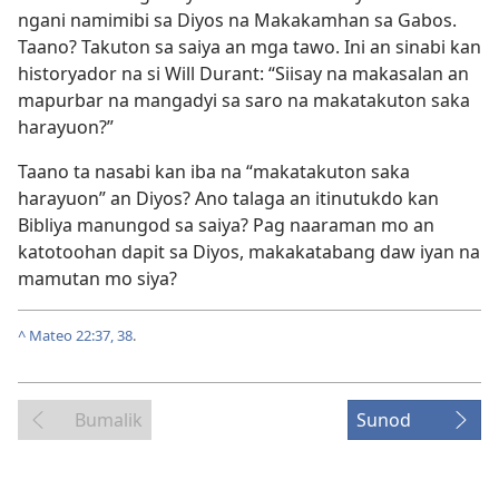
ngani namimibi sa Diyos na Makakamhan sa Gabos.
Taano? Takuton sa saiya an mga tawo. Ini an sinabi kan
historyador na si Will Durant: “Siisay na makasalan an
mapurbar na mangadyi sa saro na makatakuton saka
harayuon?”
Taano ta nasabi kan iba na “makatakuton saka
harayuon” an Diyos? Ano talaga an itinutukdo kan
Bibliya manungod sa saiya? Pag naaraman mo an
katotoohan dapit sa Diyos, makakatabang daw iyan na
mamutan mo siya?
^
Mateo 22:37, 38
.
Bumalik
Sunod