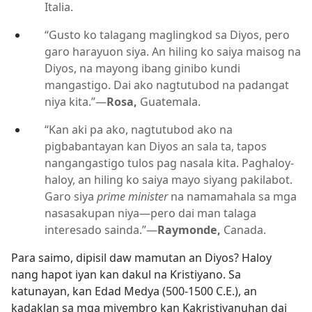
Italia.
“Gusto ko talagang maglingkod sa Diyos, pero
garo harayuon siya. An hiling ko saiya maisog na
Diyos, na mayong ibang ginibo kundi
mangastigo. Dai ako nagtutubod na padangat
niya kita.”—
Rosa,
Guatemala.
“Kan aki pa ako, nagtutubod ako na
pigbabantayan kan Diyos an sala ta, tapos
nangangastigo tulos pag nasala kita. Paghaloy-
haloy, an hiling ko saiya mayo siyang pakilabot.
Garo siya
prime minister
na namamahala sa mga
nasasakupan niya—pero dai man talaga
interesado sainda.”—
Raymonde,
Canada.
Para saimo, dipisil daw mamutan an Diyos? Haloy
nang hapot iyan kan dakul na Kristiyano. Sa
katunayan, kan Edad Medya (500-1500 C.E.), an
kadaklan sa mga miyembro kan Kakristiyanuhan dai