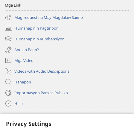
an
Mga Link
Diyos?
Mag-request na May Magdalaw Saimo
Humanap nin Pagtiripon
(opens
new
Humanap nin Kumbensiyon
(opens
window)
new
Ano an Bago?
window)
Mga Video
Videos with Audio Descriptions
Hanapon
Impormasyon Para sa Publiko
Help
Donasyon
(opens
Privacy Settings
new
window)