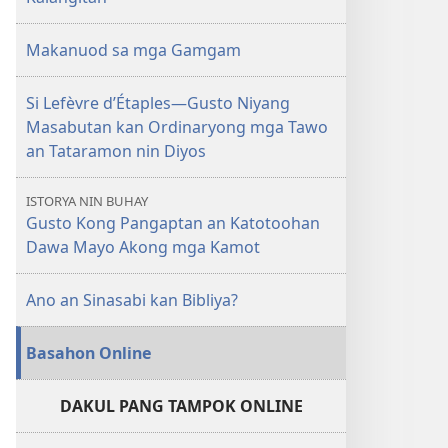
sa
Lugar
Makanuod sa mga Gamgam
nin
mga
Si Lefèvre d’Étaples—Gusto Niyang
Espiritu
Masabutan kan Ordinaryong mga Tawo
an Tataramon nin Diyos
ISTORYA NIN BUHAY
Gusto Kong Pangaptan an Katotoohan
Dawa Mayo Akong mga Kamot
Ano an Sinasabi kan Bibliya?
Basahon Online
DAKUL PANG TAMPOK ONLINE