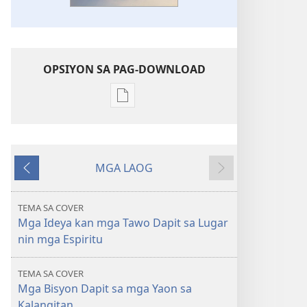
OPSIYON SA PAG-DOWNLOAD
Mga
opsiyon
sa
pag-
MGA LAOG
download
Bumalik
Sunod
AN
TORRENGBANTAYAN
TEMA SA COVER
Nagtataong
Mga Ideya kan mga Tawo Dapit sa Lugar
Liwanag
nin mga Espiritu
na
mga
TEMA SA COVER
Bisyon
Mga Bisyon Dapit sa mga Yaon sa
Dapit
Kalangitan