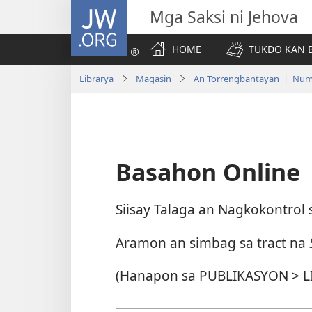
JW.ORG
Mga Saksi ni Jehova
HOME
TUKDO KAN B
Librarya
Magasin
An Torrengbantayan | Num.
Basahon Online
Siisay Talaga an Nagkokontrol 
Aramon an simbag sa tract na
(Hanapon sa PUBLIKASYON > L