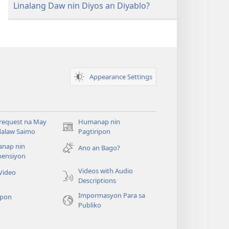
Linalang Daw nin Diyos an Diyablo?
Appearance Settings
request na May
Humanap nin
(opens
alaw Saimo
Pagtiripon
new
nap nin
Ano an Bago?
window)
ensiyon
Videos with Audio
Video
Descriptions
Impormasyon Para sa
pon
Publiko