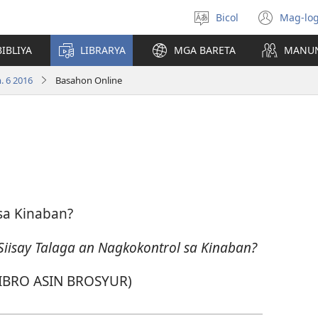
Bicol
Mag-log
Pumili
(ope
nin
new
IBLIYA
LIBRARYA
MGA BARETA
MANU
lengguwahe
wind
 6 2016
Basahon Online
sa Kinaban?
Siisay Talaga an Nagkokontrol sa Kinaban?
IBRO ASIN BROSYUR)