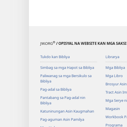
®
JW.ORG
/ OPISYAL NA WEBSITE KAN MGA SAKSI
Tukdo kan Bibliya
Librarya
Simbag sa mga Hapot sa Bibliya
Mga Bibliya
Paliwanag sa mga Bersikulo sa
Mga Libro
Bibliya
Brosyur Asin
Pag-adal sa Bibliya
Tract Asin I
Pantabang sa Pag-adal nin
Mga Serye ni
Bibliya
Magasin
Katuninungan Asin Kaugmahan
Workbook Pa
Pag-aguman Asin Pamilya
Programa