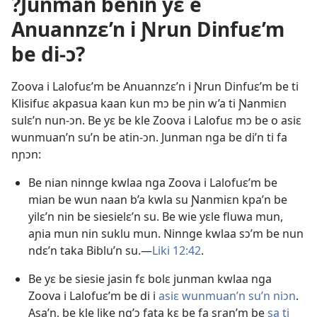
?Junman benin yɛ e
Anuannzɛ’n i Ɲrun Dinfuɛ’m
be di-ɔ?
Zoova i Lalofuɛ’m be Anuannzɛ’n i Ɲrun Dinfuɛ’m be ti
Klisifuɛ akpasua kaan kun mɔ be ɲin w’a ti Ɲanmiɛn
sulɛ’n nun-ɔn. Be yɛ be kle Zoova i Lalofuɛ mɔ be o asiɛ
wunmuan’n su’n be atin-ɔn. Junman nga be di’n ti fa
nɲɔn:
Be nian ninnge kwlaa nga Zoova i Lalofuɛ’m be
mian be wun naan b’a kwla su Ɲanmiɛn kpa’n be
yilɛ’n nin be siesielɛ’n su. Be wie yɛle fluwa mun,
aɲia mun nin suklu mun. Ninnge kwlaa sɔ’m be nun
ndɛ’n taka Biblu’n su.—
Liki 12:42
.
Be yɛ be siesie jasin fɛ bolɛ junman kwlaa nga
Zoova i Lalofuɛ’m be di i
asiɛ wunmuan’n su’n niɔn
.
Asa’n, be kle like ng’ɔ fata kɛ be fa sran’m be
sa ti