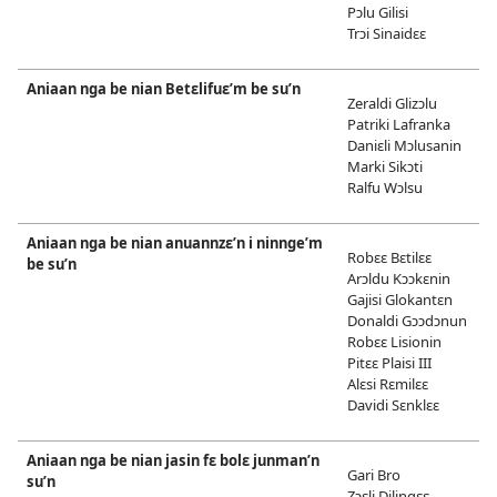
Pɔlu Gilisi
Trɔi Sinaidɛɛ
Aniaan nga be nian Betɛlifuɛ’m be su’n
Zeraldi Glizɔlu
Patriki Lafranka
Daniɛli Mɔlusanin
Marki Sikɔti
Ralfu Wɔlsu
Aniaan nga be nian anuannzɛ’n i ninnge’m
Robɛɛ Bɛtilɛɛ
be su’n
Arɔldu Kɔɔkɛnin
Gajisi Glokantɛn
Donaldi Gɔɔdɔnun
Robɛɛ Lisionin
Pitɛɛ Plaisi III
Alɛsi Rɛmilɛɛ
Davidi Sɛnklɛɛ
Aniaan nga be nian jasin fɛ bolɛ junman’n
Gari Bro
su’n
Zɔɛli Dilingɛɛ