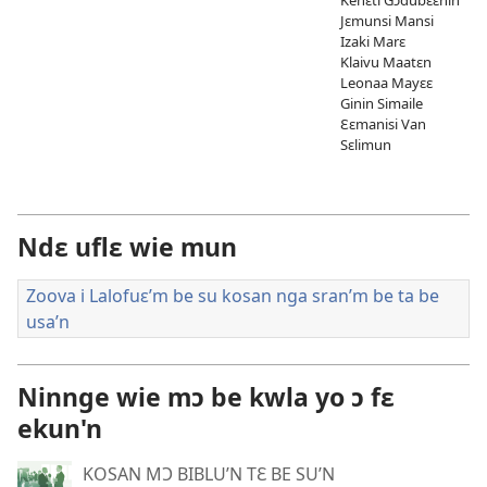
Jɛmunsi Mansi
Izaki Marɛ
Klaivu Maatɛn
Leonaa Mayɛɛ
Ginin Simaile
Ɛɛmanisi Van
Sɛlimun
Ndɛ uflɛ wie mun
Zoova i Lalofuɛ’m be su kosan nga sran’m be ta be
usa’n
Ninnge wie mɔ be kwla yo ɔ fɛ
ekun'n
KOSAN MƆ BIBLU’N TƐ BE SU’N