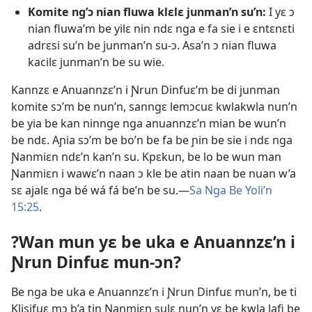
Komite ng’ɔ nian fluwa klɛlɛ junman’n su’n:
I yɛ ɔ
nian fluwa’m be yilɛ nin ndɛ nga e fa sie i e ɛntɛnɛti
adrɛsi su’n be junman’n su-ɔ. Asa’n ɔ nian fluwa
kacilɛ junman’n be su wie.
Kannzɛ e Anuannzɛ’n i Ɲrun Dinfuɛ’m be di junman
komite sɔ’m be nun’n, sanngɛ lemɔcuɛ kwlakwla nun’n
be yia be kan ninnge nga anuannzɛ’n mian be wun’n
be ndɛ. Aɲia sɔ’m be bo’n be fa be ɲin be sie i ndɛ nga
Ɲanmiɛn ndɛ’n kan’n su. Kpɛkun, be lo be wun man
Ɲanmiɛn i wawɛ’n naan ɔ kle be atin naan be nuan w’a
sɛ ajalɛ nga bé wá fá be’n be su.—
Sa Nga Be Yoli’n
15:25
.
?Wan mun yɛ be uka e Anuannzɛ’n i
Ɲrun Dinfuɛ mun-ɔn?
Be nga be uka e Anuannzɛ’n i Ɲrun Dinfuɛ mun’n, be ti
Klisifuɛ mɔ b’a tin Ɲanmiɛn sulɛ nun’n yɛ be kwla lafi be