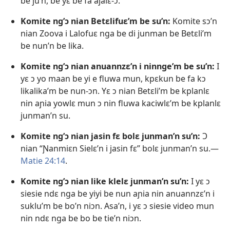
be ju’n, be yɛ be fa ajalɛ-ɔ.
Komite ng’ɔ nian Betɛlifuɛ’m be su’n:
Komite sɔ’n
nian Zoova i Lalofuɛ nga be di junman be Betɛli’m
be nun’n be lika.
Komite ng’ɔ nian anuannzɛ’n i ninnge’m be su’n:
I
yɛ ɔ yo maan be yi e fluwa mun, kpɛkun be fa kɔ
likalika’m be nun-ɔn. Yɛ ɔ nian Betɛli’m be kplanlɛ
nin aɲia yowlɛ mun ɔ nin fluwa kaciwlɛ’m be kplanlɛ
junman’n su.
Komite ng’ɔ nian jasin fɛ bolɛ junman’n su’n:
Ɔ
nian “Ɲanmiɛn Sielɛ’n i jasin fɛ” bolɛ junman’n su.—
Matie 24:14
.
Komite ng’ɔ nian like klelɛ junman’n su’n:
I yɛ ɔ
siesie ndɛ nga be yiyi be nun aɲia nin anuannzɛ’n i
suklu’m be bo’n niɔn. Asa’n, i yɛ ɔ siesie video mun
nin ndɛ nga be bo be tie’n niɔn.