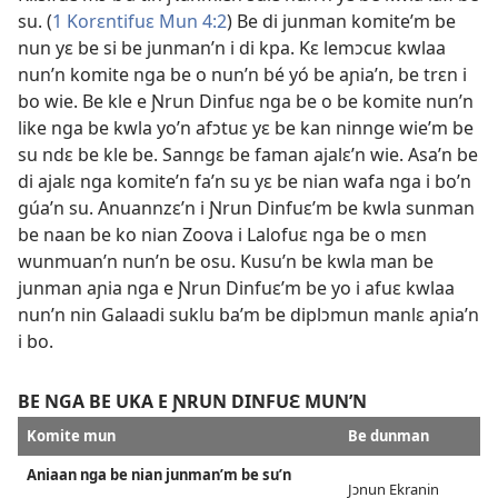
su. (
1 Korɛntifuɛ Mun 4:2
) Be di junman komite’m be
nun yɛ be si be junman’n i di kpa. Kɛ lemɔcuɛ kwlaa
nun’n komite nga be o nun’n bé yó be aɲia’n, be trɛn i
bo wie. Be kle e Ɲrun Dinfuɛ nga be o be komite nun’n
like nga be kwla yo’n afɔtuɛ yɛ be kan ninnge wie’m be
su ndɛ be kle be. Sanngɛ be faman ajalɛ’n wie. Asa’n be
di ajalɛ nga komite’n fa’n su yɛ be nian wafa nga i bo’n
gúa’n su. Anuannzɛ’n i Ɲrun Dinfuɛ’m be kwla sunman
be naan be ko nian Zoova i Lalofuɛ nga be o mɛn
wunmuan’n nun’n be osu. Kusu’n be kwla man be
junman aɲia nga e Ɲrun Dinfuɛ’m be yo i afuɛ kwlaa
nun’n nin Galaadi suklu ba’m be diplɔmun manlɛ aɲia’n
i bo.
BE NGA BE UKA E ƝRUN DINFUƐ MUN’N
Komite mun
Be dunman
Aniaan nga be nian junman’m be su’n
Jɔnun Ekranin