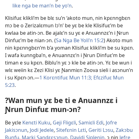
like nga be man’n be yo’n
.
Klisifuɛ klikli’m be blɛ su’n ‘akoto mun, nin kpɛnngbɛn
mɔ be o Zerizalɛmun lɔ’n’ be yɛ be kle Klisifuɛ’m be
kwlaa be atin-ɔn. Be ajalɛ’n su yɛ e Anuannzɛ’n i Ɲrun
Dinfuɛ’m be nian-ɔn. (
Sa Nga Be Yoli’n 15:2
) Akoto mun
nin kpɛnngbɛn’m b’a yoman Klisifuɛ klikli’m be su kpɛn.
I wafa kunngba’n, e Anuannzɛ’n i Ɲrun Dinfuɛ’m be
timan e su kpɛn. Biblu’n yɛ ɔ kle be atin-ɔn. Yɛ be wun i
wlɛ weiin kɛ Zezi Klisi yɛ Ɲanmiɛn Zoova sieli i asɔnun’n
i su Kpɛn-ɔn.—
1 Korɛntifuɛ Mun 11:3;
Efɛzifuɛ Mun
5:23
.
?Wan mun yɛ be ti e Anuannzɛ i
Ɲrun Dinfuɛ mun-ɔn?
Be yɛle
Kenɛti Kuku
,
Geji Fligɛli
,
Samiɛli Ɛdi
,
Jofre
Jakisɔnun
,
Jodi Jedele
,
Sitefɛnin Lɛti
,
Geriti Lɔsu
,
Zakɔbu
Runfu
,
Marki Sandɛɛsɔnun
,
Davidi Siplenin
, ɔ nin
Jefre