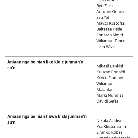
Beti Zɔzu
Antonin Grifinin
Sɛti Yati
Mavɔɔ KIistofɛɛ
Baltazaa Pɛɛla
Zonatan Simiti
Wiliamun Tɔnɛɛ
Leɔn Wivɛɛ
Aniaan nga be nian like klelɛ junman’n
Mikaɛli Bankisi
su’n
Kuuzan Ronaldi
Kɛnɛti Flodinin
Wiliamun
Malanfan
Marki Nunmɛɛ
Davidi Sefɛɛ
Aniaan nga be nian fluwa klɛlɛ junman’n
Nikola Aladisi
su’n
Pɛɛ Klisitɛnsɛnin
Siranko Robɛɛ
Kenɛti Gɔdubɛɛnin