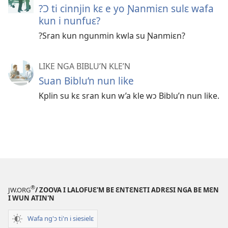
?Ɔ ti cinnjin kɛ e yo Ɲanmiɛn sulɛ wafa
kun i nunfuɛ?
?Sran kun ngunmin kwla su Ɲanmiɛn?
LIKE NGA BIBLU’N KLE’N
Suan Biblu’n nun like
Kplin su kɛ sran kun w’a kle wɔ Biblu’n nun like.
®
JW.ORG
/ ZOOVA I LALOFUƐ'M BE ƐNTƐNƐTI ADRƐSI NGA BE MƐN
I WUN ATIN'N
Wafa ng'ɔ ti'n i siesielɛ