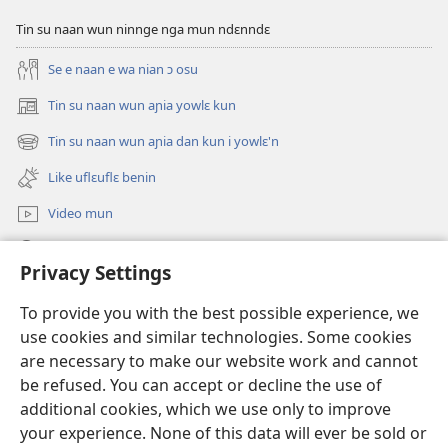
Tin su naan wun ninnge nga mun ndɛnndɛ
Se e naan e wa nian ɔ osu
Tin su naan wun aɲia yowlɛ kun
(opens
new
Tin su naan wun aɲia dan kun i yowlɛ'n
(opens
window)
new
Like uflɛuflɛ benin
window)
Video mun
Kunndɛ
Privacy Settings
Like manlɛ
(opens
To provide you with the best possible experience, we
new
use cookies and similar technologies. Some cookies
window)
ƐNTƐNƐTI SU FLUWA SIEWLƐ Watchtower™
are necessary to make our website work and cannot
(opens
be refused. You can accept or decline the use of
new
®
JW Hub
window)
additional cookies, which we use only to improve
(opens
new
your experience. None of this data will ever be sold or
window)