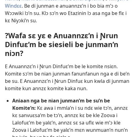
Windɛɛ
. Be di junman e anuannzɛ’n i bo bia m’ɔ o
Wɔɔwiki lɔ’n su. Klɔ sɔ’n wo Etazinin lɔ asa nga be flɛ i
kɛ Niyɔki’n su.
?Wafa sɛ yɛ e Anuannzɛ’n i Ɲrun
Dinfuɛ’m be siesieli be junman’n
niɔn?
E Anuannzɛ’n i Ɲrun Dinfuɛ’m be le komite nsiɛn.
Komite sɔ’m be nian junman fanunfanun nga e di be’n
be su. E Anuannzɛ’n i Ɲrun Dinfuɛ kun kwla di junman
komite kun annzɛ komite kaka nun.
Aniaan nga be nian junman’m be su’n be
Komite’n:
Kɛ awa i mmla’n i su ndɛ wie tɔ’n, annzɛ
kɛ sanvuɛsa’m be tɔ’n, annzɛ kɛ be kle Zoova i
Lalofuɛ’m be yalɛ’n, annzɛ sɛ sa uflɛ wie m’ɔ kle
Zoova i Lalofuɛ’m be yalɛ’n mɛn wunmuan’n nun’n