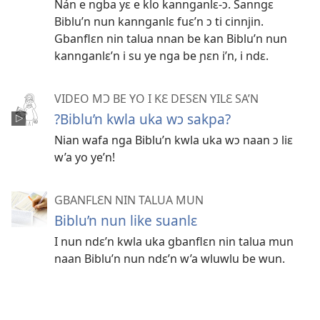
Nán e ngba yɛ e klo kannganlɛ-ɔ. Sanngɛ
Biblu’n nun kannganlɛ fuɛ’n ɔ ti cinnjin.
Gbanflɛn nin talua nnan be kan Biblu’n nun
kannganlɛ’n i su ye nga be ɲɛn i’n, i ndɛ.
VIDEO MƆ BE YO I KƐ DESƐN YILƐ SA’N
?Biblu’n kwla uka wɔ sakpa?
Nian wafa nga Biblu’n kwla uka wɔ naan ɔ liɛ
w’a yo ye’n!
GBANFLƐN NIN TALUA MUN
Biblu’n nun like suanlɛ
I nun ndɛ’n kwla uka gbanflɛn nin talua mun
naan Biblu’n nun ndɛ’n w’a wluwlu be wun.