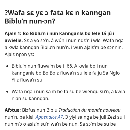
?Wafa sɛ yɛ ɔ fata kɛ n kanngan
Biblu’n nun-ɔn?
Ajalɛ 1: Bo Biblu’n i nun kannganlɛ bo lele fá jú i
awieliɛ.
Sɛ a yo sɔ’n, á wún i nun ndɛ’n i wlɛ. Wafa nga
a kwla kanngan Biblu’n nun’n, i wun ajalɛ’m be sɔnnin.
Ajalɛ nɲɔn yɛ:
Biblu’n nun fluwa’m be ti 66. A kwla bo i nun
kannganlɛ bo Bo Bolɛ fluwa’n su lele fa ju Sa Nglo
Yilɛ fluwa’n su.
Wafa nga i nun sa’m be fa su be wiengu su’n, a kwla
nian su kanngan.
Afɔtuɛ:
Blɔfuɛ nun Biblu
Traduction du monde nouveau
nun’n, be klɛli
Appendice A7
. Ɔ yiyi sa nga be juli Zezi su i
nun m’ɔ o asiɛ’n su’n wa’n be nun. Sa sɔ’m be su be