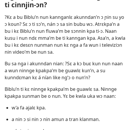
ti cinnjin-ɔn?
?Kɛ a bu Biblu’n nun kannganlɛ akunndan’n ɔ ɲin su yo
ɔ koun? Sɛ ɔ ti sɔ’n, nán ɔ sa sin bubu wɔ. Atrɛkpa’n a
bu i kɛ Biblu’n nun fluwa’m be sɔnnin kpa ti-ɔ. Naan
kusu i nun ndɛ mma’m be ti kanngan kpa. Asa’n, a kwla
bu i kɛ desɛn nunman nun kɛ nga a fa wun i televiziɔn
nin video’m be nun sa.
Bu sa nga i akunndan nian: ?Sɛ a kɔ buɛ kun nun naan
a wun ninnge kpakpa’m be guawlɛ kun’n, a su
kunndɛman kɛ á nían like ng’ɔ o nun’n?
Biblu’n ti kɛ ninnge kpakpa’m be guawlɛ sa. Ninnge
kpakpa sunman be o nun. Yɛ be kwla uka wɔ naan:
w’a fa ajalɛ kpa.
a nin ɔ si nin ɔ nin amun a tran klanman.