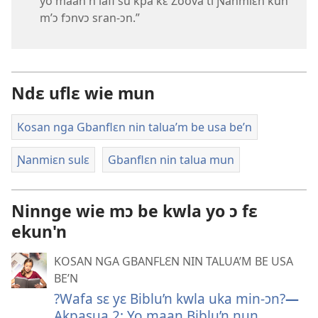
yo maan n lafi su kpa kɛ Zoova ti Ɲanmiɛn kun
m’ɔ fɔnvɔ sran-ɔn.”
Ndɛ uflɛ wie mun
Kosan nga Gbanflɛn nin talua’m be usa be’n
Ɲanmiɛn sulɛ
Gbanflɛn nin talua mun
Ninnge wie mɔ be kwla yo ɔ fɛ
ekun'n
KOSAN NGA GBANFLƐN NIN TALUA’M BE USA
BE’N
?Wafa sɛ yɛ Biblu’n kwla uka min-ɔn?
—
Akpasua 2: Yo maan Biblu’n nun