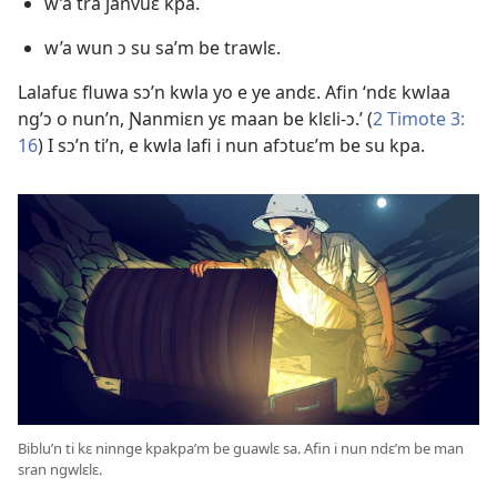
w’a tra janvuɛ kpa.
w’a wun ɔ su sa’m be trawlɛ.
Lalafuɛ fluwa sɔ’n kwla yo e ye andɛ. Afin ‘ndɛ kwlaa
ng’ɔ o nun’n, Ɲanmiɛn yɛ maan be klɛli-ɔ.’ (
2 Timote 3:​
16
) I sɔ’n ti’n, e kwla lafi i nun afɔtuɛ’m be su kpa.
Biblu’n ti kɛ ninnge kpakpa’m be guawlɛ sa. Afin i nun ndɛ’m be man
sran ngwlɛlɛ.