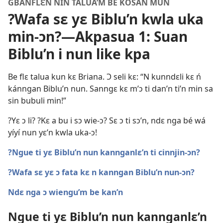
GBANFLƐN NIN TALUA’M BE KOSAN MUN
?Wafa sɛ yɛ Biblu’n kwla uka
min-ɔn?—Akpasua 1: Suan
Biblu’n i nun like kpa
Be flɛ talua kun kɛ Briana. Ɔ seli kɛ: “N kunndɛli kɛ ń
kánngan Biblu’n nun. Sanngɛ kɛ m’ɔ ti dan’n ti’n min sa
sin bubuli min!”
?Yɛ ɔ li? ?Kɛ a bu i sɔ wie-ɔ? Sɛ ɔ ti sɔ’n, ndɛ nga bé wá
yíyí nun yɛ’n kwla uka-ɔ!
?Ngue ti yɛ Biblu’n nun kannganlɛ’n ti cinnjin-ɔn?
?Wafa sɛ yɛ ɔ fata kɛ n kanngan Biblu’n nun-ɔn?
Ndɛ nga ɔ wiengu’m be kan’n
Ngue ti yɛ Biblu’n nun kannganlɛ’n