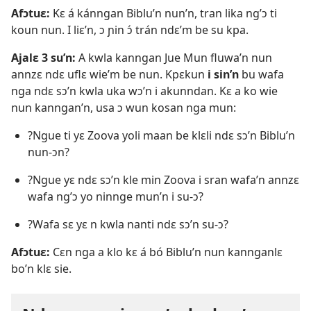
Afɔtuɛ:
Kɛ á kánngan Biblu’n nun’n, tran lika ng’ɔ ti
koun nun. I liɛ’n, ɔ ɲin ɔ́ trán ndɛ’m be su kpa.
Ajalɛ 3 su’n:
A kwla kanngan Jue Mun fluwa’n nun
annzɛ ndɛ uflɛ wie’m be nun. Kpɛkun
i sin’n
bu wafa
nga ndɛ sɔ’n kwla uka wɔ’n i akunndan. Kɛ a ko wie
nun kanngan’n, usa ɔ wun kosan nga mun:
?Ngue ti yɛ Zoova yoli maan be klɛli ndɛ sɔ’n Biblu’n
nun-ɔn?
?Ngue yɛ ndɛ sɔ’n kle min Zoova i sran wafa’n annzɛ
wafa ng’ɔ yo ninnge mun’n i su-ɔ?
?Wafa sɛ yɛ n kwla nanti ndɛ sɔ’n su-ɔ?
Afɔtuɛ:
Cɛn nga a klo kɛ á bó Biblu’n nun kannganlɛ
bo’n klɛ sie.