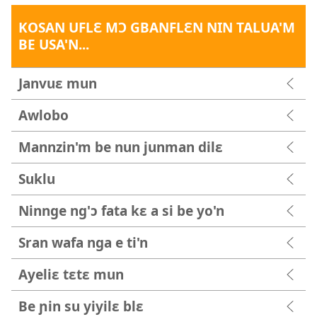
KOSAN UFLƐ MƆ GBANFLƐN NIN TALUA'M
BE USA'N...
Janvuɛ mun
Awlobo
Mannzin'm be nun junman dilɛ
Suklu
Ninnge ng'ɔ fata kɛ a si be yo'n
Sran wafa nga e ti'n
Ayeliɛ tɛtɛ mun
Be ɲin su yiyilɛ blɛ