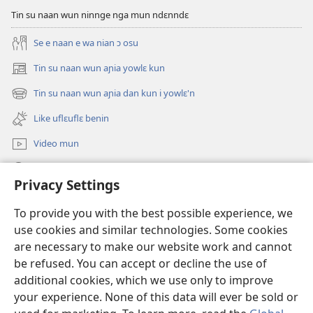
Tin su naan wun ninnge nga mun ndɛnndɛ
Se e naan e wa nian ɔ osu
Tin su naan wun aɲia yowlɛ kun
(opens
new
Tin su naan wun aɲia dan kun i yowlɛ'n
(opens
window)
new
Like uflɛuflɛ benin
window)
Video mun
Kunndɛ
Privacy Settings
Like manlɛ
(opens
To provide you with the best possible experience, we
new
use cookies and similar technologies. Some cookies
window)
ƐNTƐNƐTI SU FLUWA SIEWLƐ Watchtower™
are necessary to make our website work and cannot
(opens
be refused. You can accept or decline the use of
new
®
JW Hub
window)
additional cookies, which we use only to improve
(opens
new
your experience. None of this data will ever be sold or
window)