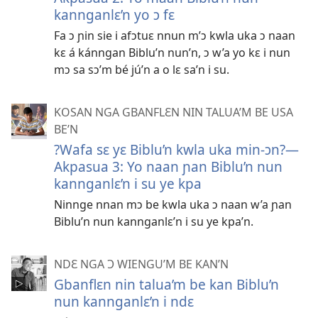
kannganlɛ’n yo ɔ fɛ
Fa ɔ ɲin sie i afɔtuɛ nnun m’ɔ kwla uka ɔ naan
kɛ á kánngan Biblu’n nun’n, ɔ w’a yo kɛ i nun
mɔ sa sɔ’m bé jú’n a o lɛ sa’n i su.
KOSAN NGA GBANFLƐN NIN TALUA’M BE USA
BE’N
?Wafa sɛ yɛ Biblu’n kwla uka min-ɔn?—
Akpasua 3: Yo naan ɲan Biblu’n nun
kannganlɛ’n i su ye kpa
Ninnge nnan mɔ be kwla uka ɔ naan w’a ɲan
Biblu’n nun kannganlɛ’n i su ye kpa’n.
NDƐ NGA Ɔ WIENGU’M BE KAN’N
Gbanflɛn nin talua’m be kan Biblu’n
nun kannganlɛ’n i ndɛ