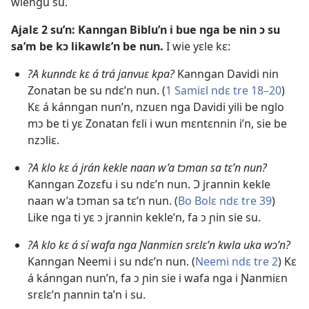
wiengu su.
Ajalɛ 2 su’n: Kanngan Biblu’n i bue nga be nin ɔ su
sa’m be kɔ likawlɛ’n be nun.
I wie yɛle kɛ:
?A kunndɛ kɛ á trá janvuɛ kpa?
Kanngan Davidi nin
Zonatan be su ndɛ’n nun. (
1 Samiɛl ndɛ tre 18–20
)
Kɛ á kánngan nun’n, nzuɛn nga Davidi yili be nglo
mɔ be ti yɛ Zonatan fɛli i wun mɛntɛnnin i’n, sie be
nzɔliɛ.
?A klo kɛ á jrán kekle naan w’a tɔman sa tɛ’n nun?
Kanngan Zozɛfu i su ndɛ’n nun. Ɔ jrannin kekle
naan w’a tɔman sa tɛ’n nun. (
Bo Bolɛ ndɛ tre 39
)
Like nga ti yɛ ɔ jrannin kekle’n, fa ɔ ɲin sie su.
?A klo kɛ á sí wafa nga Ɲanmiɛn srɛlɛ’n kwla uka wɔ’n?
Kanngan Neemi i su ndɛ’n nun. (
Neemi ndɛ tre 2
) Kɛ
á kánngan nun’n, fa ɔ ɲin sie i wafa nga i Ɲanmiɛn
srɛlɛ’n ɲannin ta’n i su.