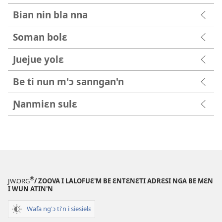
Bian nin bla nna
Soman bolɛ
Juejue yolɛ
Be ti nun m'ɔ sanngan'n
Ɲanmiɛn sulɛ
®
JW.ORG
/ ZOOVA I LALOFUƐ'M BE ƐNTƐNƐTI ADRƐSI NGA BE MƐN
I WUN ATIN'N
Wafa ng'ɔ ti'n i siesielɛ