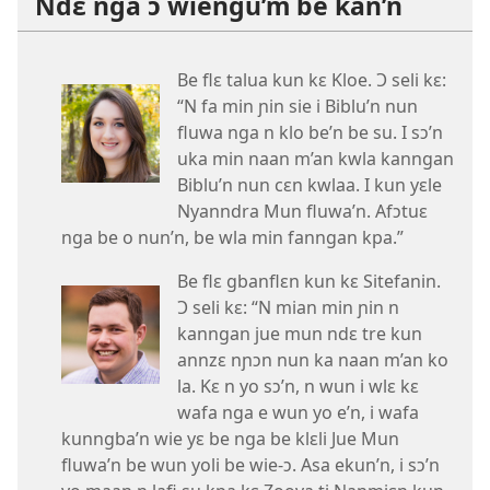
Ndɛ nga ɔ wiengu’m be kan’n
Be flɛ talua kun kɛ Kloe. Ɔ seli kɛ:
“N fa min ɲin sie i Biblu’n nun
fluwa nga n klo be’n be su. I sɔ’n
uka min naan m’an kwla kanngan
Biblu’n nun cɛn kwlaa. I kun yɛle
Nyanndra Mun fluwa’n. Afɔtuɛ
nga be o nun’n, be wla min fanngan kpa.”
Be flɛ gbanflɛn kun kɛ Sitefanin.
Ɔ seli kɛ: “N mian min ɲin n
kanngan jue mun ndɛ tre kun
annzɛ nɲɔn nun ka naan m’an ko
la. Kɛ n yo sɔ’n, n wun i wlɛ kɛ
wafa nga e wun yo e’n, i wafa
kunngba’n wie yɛ be nga be klɛli Jue Mun
fluwa’n be wun yoli be wie-ɔ. Asa ekun’n, i sɔ’n