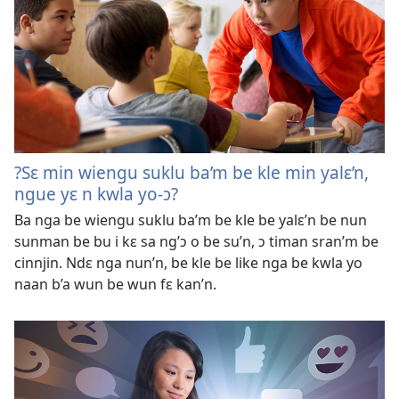
?Sɛ min wiengu suklu ba’m be kle min yalɛ’n,
ngue yɛ n kwla yo-ɔ?
Ba nga be wiengu suklu ba’m be kle be yalɛ’n be nun
sunman be bu i kɛ sa ng’ɔ o be su’n, ɔ timan sran’m be
cinnjin. Ndɛ nga nun’n, be kle be like nga be kwla yo
naan b’a wun be wun fɛ kan’n.