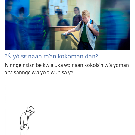
?Ń yó sɛ naan m’an kokoman dan?
Ninnge nsiɛn be kwla uka wɔ naan kokolɛ’n w’a yoman
ɔ tɛ sanngɛ w’a yo ɔ wun sa ye.