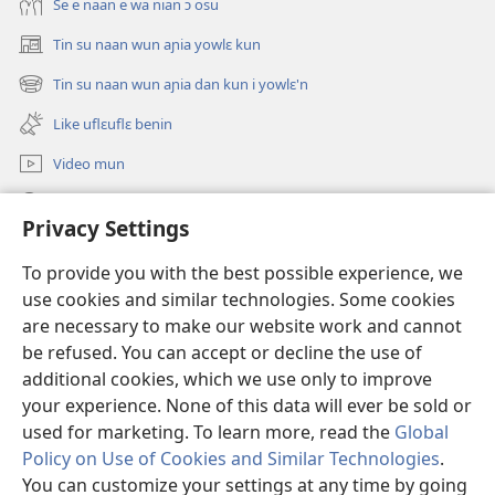
Se e naan e wa nian ɔ osu
Tin su naan wun aɲia yowlɛ kun
(opens
new
Tin su naan wun aɲia dan kun i yowlɛ'n
(opens
window)
new
Like uflɛuflɛ benin
window)
Video mun
Kunndɛ
Privacy Settings
Like manlɛ
(opens
To provide you with the best possible experience, we
new
use cookies and similar technologies. Some cookies
window)
ƐNTƐNƐTI SU FLUWA SIEWLƐ Watchtower™
are necessary to make our website work and cannot
(opens
be refused. You can accept or decline the use of
new
®
JW Hub
window)
additional cookies, which we use only to improve
(opens
new
your experience. None of this data will ever be sold or
window)
used for marketing. To learn more, read the
Global
Policy on Use of Cookies and Similar Technologies
.
You can customize your settings at any time by going
Copyright
© 2026 Watch Tower Bible and Tract Society of Pennsylvania.