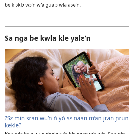
be klɔklɔ wɔ’n w’a gua ɔ wla ase’n.
Sa nga be kwla kle yalɛ'n
?Sɛ min sran wu’n ń yó sɛ naan m’an jran ɲrun
kekle?
Kɛ ɔ wla bo ɔ wun dan’n ɔ fa blɛ naan w’a wie. Fa ɔ ɲin