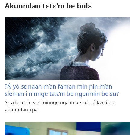
Akunndan tɛtɛ'm be bulɛ
?Ń yó sɛ naan m’an faman min ɲin m’an
siemɛn i ninnge tɛtɛ’m be ngunmin be su?
Sɛ a fa ɔ ɲin sie i ninnge nga’m be su’n á kwlá bu
akunndan kpa.