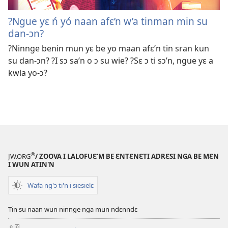
?Ngue yɛ ń yó naan afɛ’n w’a tinman min su
dan-ɔn?
?Ninnge benin mun yɛ be yo maan afɛ’n tin sran kun
su dan-ɔn? ?I sɔ sa’n o ɔ su wie? ?Sɛ ɔ ti sɔ’n, ngue yɛ a
kwla yo-ɔ?
®
JW.ORG
/ ZOOVA I LALOFUƐ'M BE ƐNTƐNƐTI ADRƐSI NGA BE MƐN
I WUN ATIN'N
Wafa ng'ɔ ti'n i siesielɛ
Tin su naan wun ninnge nga mun ndɛnndɛ