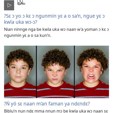
?Sɛ ɔ yo ɔ kɛ ɔ ngunmin yɛ a o sa’n, ngue yɛ ɔ
kwla uka wɔ-ɔ?
Nian ninnge nga be kwla uka wɔ naan w’a yoman ɔ kɛ ɔ
ngunmin yɛ a o sa kun’n.
?Ń yó sɛ naan m’an faman ya ndɛndɛ?
Biblu’n nun ndɛ mma nnun mɔ be kwla uka wɔ naan sɛ