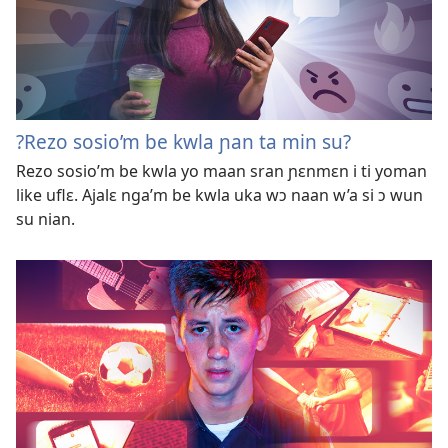
?Rezo sosio’m be kwla ɲan ta min su?
Rezo sosio’m be kwla yo maan sran ɲɛnmɛn i ti yoman
like uflɛ. Ajalɛ nga’m be kwla uka wɔ naan w’a si ɔ wun
su nian.