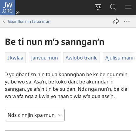
JW.ORG
Wlu
nun
Kaci
Kunndɛ
KL
(opens
aniɛn'n
JW.ORG
I
Gbanflɛn nin talua mun
new
su
SU
window)
like
ND
Be ti nun m’ɔ sanngan’n
M
I kwlaa
Janvuɛ mun
Awlobo tranlɛ
Ajulisu mann
Ɔ yo gbanflɛn nin talua kpanngban be kɛ be ngunmin
yɛ be wo sa. Asa’n, be koko dan, be akunndan’n
sanngan, yɛ afɛ’n tin be su dan. Ndɛ nga nun’n, bé klé
wɔ wafa nga a kwla yo naan ɔ wla w’a gua ase’n.