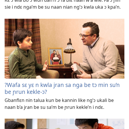
sie i ndɛ nga’m be su naan nian ng’ɔ kwla uka ɔ kpa’n.
?Wafa sɛ yɛ n kwla jran sa nga be tɔ min su’n
be ɲrun kekle-ɔ?
Gbanflɛn nin talua kun be kannin like ng’ɔ ukali be
naan b’a jran be su sa’m be ɲrun kekle’n i ndɛ.