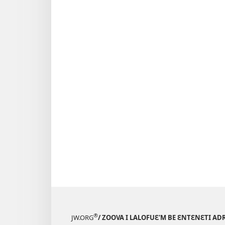
®
JW.ORG
/ ZOOVA I LALOFUƐ'M BE ƐNTƐNƐTI AD