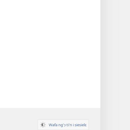
Wafa ng'ɔ ti'n i siesielɛ