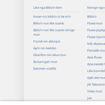
Like nga Biblu’n kle’n
Ninnge nga e 
Kosan mɔ biblu’n tɛ be su’n
Biblu’n
Biblu’n nun like suanlɛ
Fluwa mun
Biblu’n nun like suanlɛ ninnge
Fluwa pɛplɛ
mun
Fluwa nɲa 
Fɔundi nin aklunjuɛ
Ndɛ akpasu
Aja’n nin Awlobo
Periodiki m
Gbanflɛn nin talua mun
Aɲia fluwa
Ba kanngan mun
Aɲia siesiel
Ɲanmiɛn sulafilɛ
Like kunndɛ
Ajalɛ wie mu
JW Televiziɔn
Video mun
Jue
Biblu’n su an