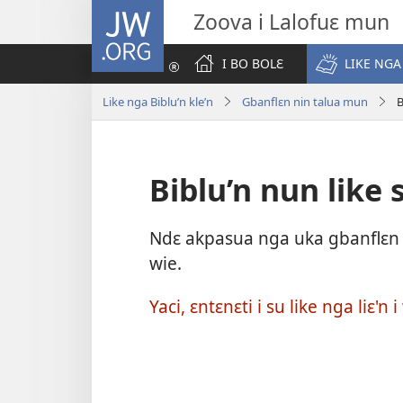
JW.ORG
Zoova i Lalofuɛ mun
I BO BOLƐ
LIKE NGA
Like nga Biblu’n kle’n
Gbanflɛn nin talua mun
B
Biblu’n nun like 
Ndɛ akpasua nga uka gbanflɛn n
wie.
Yaci, ɛntɛnɛti i su like nga liɛ'