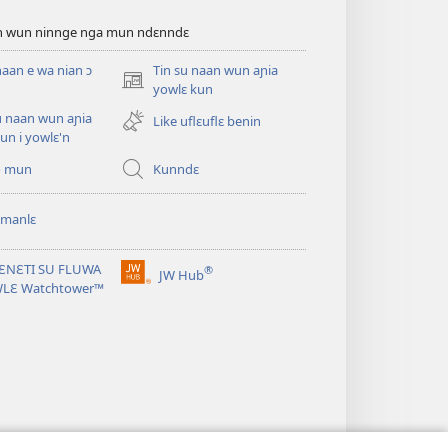
an wun ninnge nga mun ndɛnndɛ
naan e wa nian ɔ
Tin su naan wun aɲia
(opens
yowlɛ kun
new
u naan wun aɲia
Like uflɛuflɛ benin
window)
un i yowlɛ'n
o mun
Kunndɛ
 manlɛ
ƐNƐTI SU FLUWA
®
JW Hub
(opens
WLƐ Watchtower™
new
window)