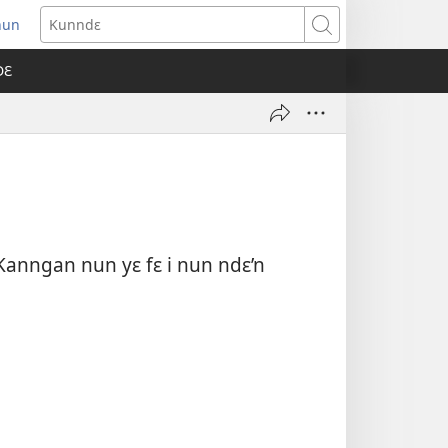
nun
ens
Kunndɛ
w
DƐ
dow)
Kanngan nun yɛ fɛ i nun ndɛ’n