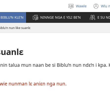
Wawle
Wlu 
Kle
(op
aniɛn'n
ne
 BIBLU’N KLE’N
NINNGE NGA E YILI BE’N
E SU N
win
iblu’n nun like suanlɛ
suanlɛ
in talua mun naan be si Biblu’n nun ndɛ’n i kpa. 
n i wie nunman lɛ aniɛn nga nun.