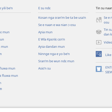
yili be’n
E su ndɛ
Tin su na
Kosan nga sran’m be ta be usa’n
Se e 
osu
Se e naan e wa nian ɔ osu
Tin s
pɛ mun
Aɲia mun
(opens
dan k
new
mun
E Wla Kpɛnlɛ cɛn’n
Vide
window)
a mun
Aɲia dandan mun
un
Ninnge nga e yo be’n
Like
(opens
Sran’m be wun ndɛ mun
new
window)
ƐNT
ɛ fluwa mun
Asiɛ’n su
(opens
SIE
lɛ fluwa mun
new
window)
n
®
ɔ nga be tie’n