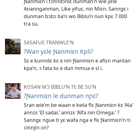
Ɲanmiɛn i tɔnndɔnlɛ dunman’n wie yɛle
Anannganman, Like yifuɛ, nin Miɛn. Sanngɛ i
dunman bɔbɔ ba’n wo Biblu’n nun kpɛ 7.000
tra su.
SASAFUƐ TRANWLƐ'N
?Wan yɛle Ɲanmiɛn Kpli?
Sɛ e kunndɛ kɛ e nin Ɲanmiɛn e afiɛn mantan
kpa’n, ɔ fata kɛ e dun mmua e si i.
KOSAN MƆ BIBLU’N TƐ BE SU’N
?Ɲanmiɛn le dunman nɲɛ?
Sran wie’m be waan e kwla flɛ Ɲanmiɛn kɛ ‘Ala’
annzɛ ‘Ɛl sadai,’ annzɛ ‘Alfa nin Omega.’ ?
Sanngɛ ngue ti yɛ wafa nga e flɛ Ɲanmiɛn’n ti
cinnjin-ɔn?