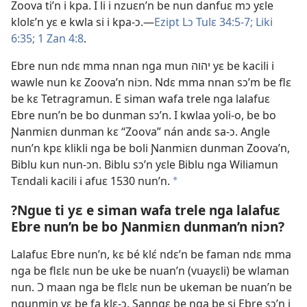
Zoova ti’n i kpa. I li i nzuɛn’n be nun danfuɛ mɔ yɛle
klolɛ’n yɛ e kwla si i kpa-ɔ.—
Ezipt Lɔ Tulɛ 34:5-7;
Liki
6:35;
1 Zan 4:8
.
Ebre nun ndɛ mma nnan nga mun יהוה yɛ be kacili i
wawle nun kɛ Zoova’n niɔn. Ndɛ mma nnan sɔ’m be flɛ
be kɛ Tetragramun. E siman wafa trele nga lalafuɛ
Ebre nun’n be bo dunman sɔ’n. I kwlaa yoli-o, be bo
Ɲanmiɛn dunman kɛ “Zoova” nán andɛ sa-ɔ. Angle
nun’n kpɛ klikli nga be boli Ɲanmiɛn dunman Zoova’n,
Biblu kun nun-ɔn. Biblu sɔ’n yɛle Biblu nga Wiliamun
Tɛndali kacili i afuɛ 1530 nun’n.
a
?Ngue ti yɛ e siman wafa trele nga lalafuɛ
Ebre nun’n be bo Ɲanmiɛn dunman’n niɔn?
Lalafuɛ Ebre nun’n, kɛ bé klɛ́ ndɛ’n be faman ndɛ mma
nga be flɛlɛ nun be uke be nuan’n (vuayɛli) be wlaman
nun. Ɔ maan nga be flɛlɛ nun be ukeman be nuan’n be
ngunmin yɛ be fa klɛ-ɔ. Sanngɛ be nga be si Ebre sɔ’n i