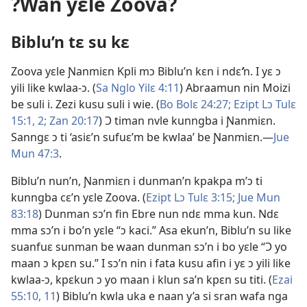
?Wan yɛle Zoova?
Biblu’n tɛ su kɛ
Zoova yɛle Ɲanmiɛn Kpli mɔ Biblu’n kɛn i ndɛ
’
n. I yɛ ɔ
yili like kwlaa-ɔ. (
Sa Nglo Yilɛ 4:​11
) Abraamun nin Moizi
be suli i. Zezi kusu suli i wie. (
Bo Bolɛ 24:27;
Ezipt Lɔ Tulɛ
15:1, 2;
Zan 20:17
) Ɔ timan nvle kunngba i Ɲanmiɛn.
Sanngɛ ɔ ti ‘asiɛ’n sufuɛ’m be kwlaa’ be Ɲanmiɛn.​—
Jue
Mun 47:3
.
Biblu’n nun’n, Ɲanmiɛn i dunman’n kpakpa m’ɔ ti
kunngba cɛ’n yɛle Zoova. (
Ezipt Lɔ Tulɛ 3:​15;
Jue Mun
83:18
) Dunman sɔ’n fin Ebre nun ndɛ mma kun. Ndɛ
mma sɔ’n i bo’n yɛle “ɔ kaci.” Asa ekun’n, Biblu’n su like
suanfuɛ sunman be waan dunman sɔ’n i bo yɛle “Ɔ yo
maan ɔ kpɛn su.” I sɔ’n nin i fata kusu afin i yɛ ɔ yili like
kwlaa-ɔ, kpɛkun ɔ yo maan i klun sa’n kpɛn su titi. (
Ezai
55:10, 11
) Biblu’n kwla uka e naan y’a si sran wafa nga