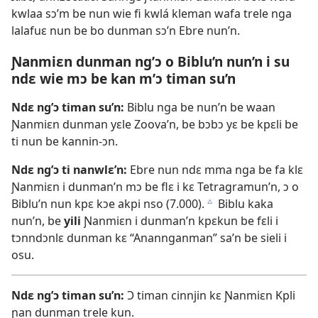
kwlaa sɔ’m be nun wie fi kwlá kleman wafa trele nga
lalafuɛ nun be bo dunman sɔ’n Ebre nun’n.
Ɲanmiɛn dunman ng’ɔ o Biblu’n nun’n i su
ndɛ wie mɔ be kan m’ɔ timan su’n
Ndɛ ng’ɔ timan su’n:
Biblu nga be nun’n be waan
Ɲanmiɛn dunman yɛle Zoova’n, be bɔbɔ yɛ be kpɛli be
ti nun be kannin-ɔn.
Ndɛ ng’ɔ ti nanwlɛ’n:
Ebre nun ndɛ mma nga be fa klɛ
Ɲanmiɛn i dunman’n mɔ be flɛ i kɛ Tetragramun’n, ɔ o
Biblu’n nun kpɛ kɔe akpi nso (7.000).
Biblu kaka
c
nun’n, be
yili
Ɲanmiɛn i dunman’n kpɛkun be fɛli i
tɔnndɔnlɛ dunman kɛ “Anannganman” sa’n be sieli i
osu.
Ndɛ ng’ɔ timan su’n:
Ɔ timan cinnjin kɛ Ɲanmiɛn Kpli
ɲan dunman trele kun.