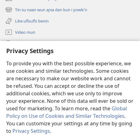
(opens
new
Tin su naan wun aɲia dan kun i yowlɛ'n
(opens
window)
new
Like uflɛuflɛ benin
window)
Video mun
Kunndɛ
Privacy Settings
Like manlɛ
(opens
To provide you with the best possible experience, we
new
use cookies and similar technologies. Some cookies
window)
ƐNTƐNƐTI SU FLUWA SIEWLƐ Watchtower™
are necessary to make our website work and cannot
(opens
new
be refused. You can accept or decline the use of
®
JW Hub
window)
additional cookies, which we use only to improve
(opens
new
your experience. None of this data will ever be sold or
window)
used for marketing. To learn more, read the
Global
Policy on Use of Cookies and Similar Technologies
.
Copyright
© 2026 Watch Tower Bible and Tract Society of Pennsylvania.
You can customize your settings at any time by going
I SU JUNMAN DILƐ'N I SU MMLA MUN
|
NVIALIƐ NUN NDƐ
|
to
Privacy Settings
.
PRIVACY SETTINGS