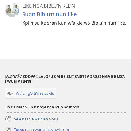
LIKE NGA BIBLU’N KLE’N
Suan Biblu’n nun like
Kplin su kɛ sran kun w’a kle wɔ Biblu’n nun like.
®
JW.ORG
/ ZOOVA I LALOFUƐ'M BE ƐNTƐNƐTI ADRƐSI NGA BE MƐN
I WUN ATIN'N
Wafa ng'ɔ ti'n i siesielɛ
Tin su naan wun ninnge nga mun ndɛnndɛ
Se e naan e wa nian ɔ osu
Tin su naan wun aɲia yowlɛ kun