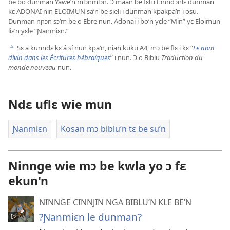
be bo dunman Yawe’n mlɔnmlɔn. Ɔ maan be fɛli i tɔnndɔnlɛ dunman
kɛ ADONAI nin ELOIMUN sa’n be sieli i dunman kpakpa’n i osu.
Dunman nɲɔn sɔ’m be o Ebre nun. Adonai i bo’n yɛle “Min” yɛ Eloimun
liɛ’n yɛle “Ɲanmiɛn.”
Sɛ a kunndɛ kɛ á sí nun kpa’n, nian kuku A4, mɔ be flɛ i kɛ “
Le nom
c
divin dans les Écritures hébraïques
” i nun. Ɔ o Biblu
Traduction du
monde nouveau
nun.
Ndɛ uflɛ wie mun
Ɲanmiɛn
Kosan mɔ biblu’n tɛ be su’n
Ninnge wie mɔ be kwla yo ɔ fɛ
ekun'n
NINNGE CINNJIN NGA BIBLU’N KLE BE’N
?Ɲanmiɛn le dunman?