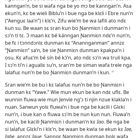
kanngan’n, be si wafa nga be yo mɔ be kanngan’n. Asa
ekun’n, kɛ be wieli Biblu’n i bue nga be klɛli i Ebre nun’n
(“Aenguɛ laa’n”) i klɛ’n, Zifu wie’m be wa lafili ato ndɛ
kun su. Be waan sɛ sran kun bo Ɲanmiɛn i dunman’n i
sɔ’n ti tɛ. Ɔ maan kɛ bé kánngan Ɲanmiɛn ndɛ’n nun’n,
be fɛ i tɔnndɔnlɛ dunman kɛ “Anannganman” annzɛ
“Ɲanmiɛn” sa’n, be sie Ɲanmiɛn dunman kpakpa’n i
osu. Kɛ afuɛ’m bé sín bé kɔ́’n, ato ndɛ sɔ’n wa truli kpa.
I sɔ’n ti’n i agualiɛ su’n, sran’m be siman wafa trele nga
lalafuɛ nun’n be bo Ɲanmiɛn dunman’n i kun.
b
Sran wie’m be bu i kɛ lalafuɛ nun’n be bo Ɲanmiɛn i
dunman kɛ “Yawe.” Wie mun ekun be kan ndɛ uflɛ. Be
wunnin fluwa wie mun Jenvie ng’ɔ ti njin nzue klakla’n i
nuan. Sanwun yolɛ fluwa’n i bue nga be kacili i Glɛki
nun’n, i bue kan o fluwa sɔ’m be nun kun nun. Fluwa’n
nun’n, be kacili Ɲanmiɛn i dunman’n kɛ
Iao.
Be nga be
si lalafuɛ Glɛki’n i klɛ’n, be waan be kwla se ekun kɛ
Iae,
Iabe,
annzɛ
Iaue
. Sanngɛ Ɲanmiɛn dunman bolɛ wafa