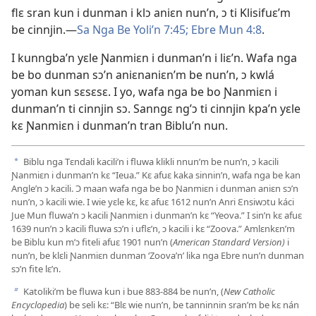
flɛ sran kun i dunman i klɔ aniɛn nun’n, ɔ ti Klisifuɛ’m
be cinnjin.​—
Sa Nga Be Yoli’n 7:​45;
Ebre Mun 4:8
.
I kunngba’n yɛle Ɲanmiɛn i dunman’n i liɛ’n. Wafa nga
be bo dunman sɔ’n aniɛnaniɛn’m be nun’n, ɔ kwlá
yoman kun sɛsɛsɛ. I yo, wafa nga be bo Ɲanmiɛn i
dunman’n ti cinnjin sɔ. Sanngɛ ng’ɔ ti cinnjin kpa’n yɛle
kɛ Ɲanmiɛn i dunman’n tran Biblu’n nun.
Biblu nga Tɛndali kacili’n i fluwa klikli nnun’m be nun’n, ɔ kacili
a
Ɲanmiɛn i dunman’n kɛ “Ieua.” Kɛ afuɛ kaka sinnin’n, wafa nga be kan
Angle’n ɔ kacili. Ɔ maan wafa nga be bo Ɲanmiɛn i dunman aniɛn sɔ’n
nun’n, ɔ kacili wie. I wie yɛle kɛ, kɛ afuɛ 1612 nun’n Anri Ɛnsiwɔtu káci
Jue Mun fluwa’n ɔ kacili Ɲanmiɛn i dunman’n kɛ “Yeova.” I sin’n kɛ afuɛ
1639 nun’n ɔ kacili fluwa sɔ’n i uflɛ’n, ɔ kacili i kɛ “Zoova.” Amlɛnkɛn’m
be Biblu kun m’ɔ fiteli afuɛ 1901 nun’n (
American Standard Version)
i
nun’n, be klɛli Ɲanmiɛn dunman ‘Zoova’n’ lika nga Ebre nun’n dunman
sɔ’n fite lɛ’n.
Katoliki’m be fluwa kun i bue 883-​884 be nun’n, (
New Catholic
b
Encyclopedia
) be seli kɛ: “Blɛ wie nun’n, be tanninnin sran’m be kɛ nán