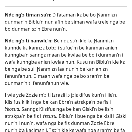
Ndɛ ng’ɔ timan su’n:
Ɔ fataman kɛ be bo Ɲanmiɛn
dunman’n Biblu’n nun afin be siman wafa trele nga be
bo dunman sɔ’n Ebre nun’n.
Ndɛ ng’ɔ ti nanwlɛ’n:
Be ndɛ sɔ’n kle kɛ Ɲanmiɛn
kunndɛ kɛ kannzɛ bɔbɔ i sufuɛ’m be kanman aniɛn
kunngba’n sanngɛ maan be kwlaa be bo i dunman’n i
wafa kunngba aniɛn kwlaa nun. Kusu nn Biblu’n kle kɛ
be nga be suli Ɲanmiɛn laa nun’n be kan aniɛn
fanunfanun. Ɔ maan wafa nga be bo sran’m be
dunman’n ti fanunfanun wie.
I wie yɛle Zozie m’ɔ ti Izraɛli lɔ jɔlɛ difuɛ kun’n i liɛ’n.
Klisifuɛ klikli nga be kan Ebre’n atrɛkpa’n be flɛ i
Yeosua.
Sanngɛ Klisifuɛ nga be kan Glɛki’n be liɛ’n
atrɛkpa’n be flɛ i
Yesusu.
Biblu’n i bue nga be klɛli i Glɛki
nun’n i nun’n, wafa nga be flɛ dunman Zozie Ebre
nun’n b’a kacimɛn i. I sɔ’n kle kɛ wafa nga sran’m be fa