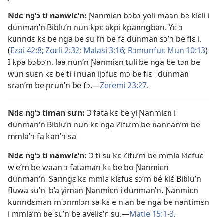
Ndɛ ng’ɔ ti nanwlɛ’n:
Ɲanmiɛn bɔbɔ yoli maan be klɛli i
dunman’n Biblu’n nun kpɛ akpi kpanngban. Yɛ ɔ
kunndɛ kɛ be nga be su i’n be fa dunman sɔ’n be flɛ i.
(
Ezai 42:8;
Zoɛli 2:​32;
Malasi 3:​16;
Rɔmunfuɛ Mun 10:13
)
I kpa bɔbɔ’n, laa nun’n Ɲanmiɛn tuli be nga be tɔn be
wun suɛn kɛ be ti i nuan ijɔfuɛ mɔ be fiɛ i dunman
sran’m be ɲrun’n be fɔ.​—
Zeremi 23:27
.
Ndɛ ng’ɔ timan su’n:
Ɔ fata kɛ be yi Ɲanmiɛn i
dunman’n Biblu’n nun kɛ nga Zifu’m be nannan’m be
mmla’n fa kan’n sa.
Ndɛ ng’ɔ ti nanwlɛ’n:
Ɔ ti su kɛ Zifu’m be mmla klɛfuɛ
wie’m be waan ɔ fataman kɛ be bo Ɲanmiɛn
dunman’n. Sanngɛ kɛ mmla klɛfuɛ sɔ’m bé klɛ́ Biblu’n
fluwa su’n, b’a yiman Ɲanmiɛn i dunman’n. Ɲanmiɛn
kunndɛman mlɔnmlɔn sa kɛ e nian be nga be nantimɛn
i mmla’m be su’n be ayeliɛ’n su.​—
Matie 15:​1-3
.