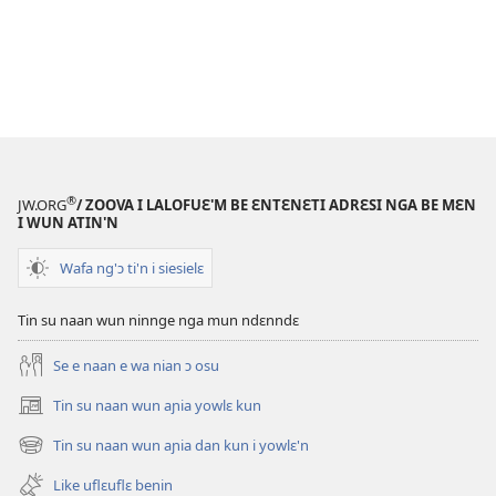
®
JW.ORG
/ ZOOVA I LALOFUƐ'M BE ƐNTƐNƐTI ADRƐSI NGA BE MƐN
I WUN ATIN'N
Wafa ng'ɔ ti'n i siesielɛ
Tin su naan wun ninnge nga mun ndɛnndɛ
Se e naan e wa nian ɔ osu
Tin su naan wun aɲia yowlɛ kun
(opens
new
Tin su naan wun aɲia dan kun i yowlɛ'n
(opens
window)
new
Like uflɛuflɛ benin