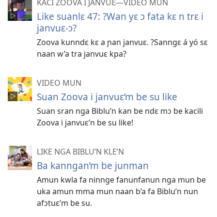
KACI ZOOVA I JANVUƐ—VIDEO MUN
Like suanlɛ 47: ?Wan yɛ ɔ fata kɛ n trɛ i
janvuɛ-ɔ?
Zoova kunndɛ kɛ a ɲan janvuɛ. ?Sanngɛ á yó sɛ
naan w’a tra janvuɛ kpa?
VIDEO MUN
Suan Zoova i janvuɛ’m be su like
Suan sran nga Biblu’n kan be ndɛ mɔ be kacili
Zoova i janvuɛ’n be su like!
LIKE NGA BIBLU’N KLE’N
Ba kanngan’m be junman
Amun kwla fa ninnge fanunfanun nga mun be
uka amun mma mun naan b’a fa Biblu’n nun
afɔtuɛ’m be su.