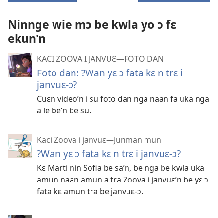
Ninnge wie mɔ be kwla yo ɔ fɛ
ekun'n
KACI ZOOVA I JANVUƐ—FOTO DAN
Foto dan: ?Wan yɛ ɔ fata kɛ n trɛ i
janvuɛ-ɔ?
Cuɛn video’n i su foto dan nga naan fa uka nga
a le be’n be su.
Kaci Zoova i janvuɛ—Junman mun
?Wan yɛ ɔ fata kɛ n trɛ i janvuɛ-ɔ?
Kɛ Marti nin Sofia be sa’n, be nga be kwla uka
amun naan amun a tra Zoova i janvuɛ’n be yɛ ɔ
fata kɛ amun tra be janvuɛ-ɔ.