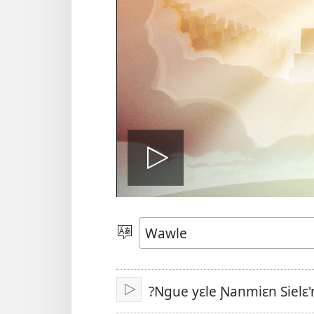
Play
video
Kle
aniɛn
kun
?Ngue yɛle Ɲanmiɛn Sielɛ'
Bo