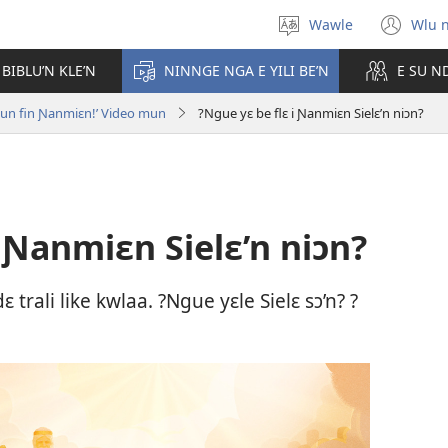
Wawle
Wlu 
Kle
(op
aniɛn'n
ne
 BIBLU’N KLE’N
NINNGE NGA E YILI BE’N
E SU N
win
 kun fin Ɲanmiɛn!’ Video mun
?Ngue yɛ be flɛ i Ɲanmiɛn Sielɛ’n niɔn?
i Ɲanmiɛn Sielɛ’n niɔn?
 trali like kwlaa. ?Ngue yɛle Sielɛ sɔ’n? ?