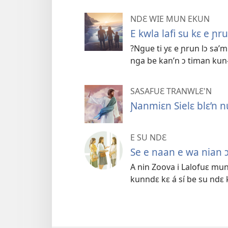
NDƐ WIE MUN EKUN
E kwla lafi su kɛ e ɲr
?Ngue ti yɛ e ɲrun lɔ sa’m
nga be kan’n ɔ timan kun
SASAFUƐ TRANWLƐ'N
Ɲanmiɛn Sielɛ blɛ’n 
E SU NDƐ
Se e naan e wa nian 
A nin Zoova i Lalofuɛ mu
kunndɛ kɛ á sí be su ndɛ 