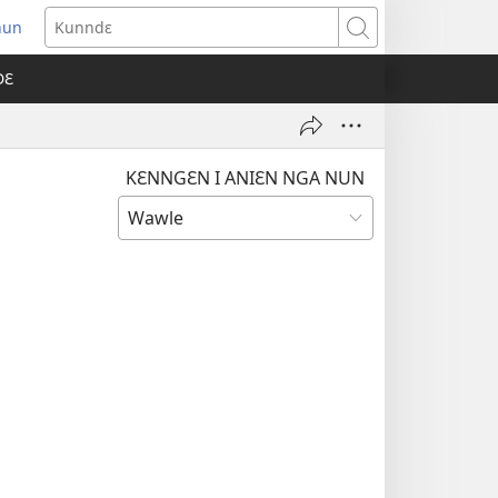
nun
ens
Kunndɛ
w
DƐ
dow)
KƐNNGƐN I ANIƐN NGA NUN