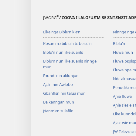
®
JW.ORG
/ ZOOVA I LALOFUƐ'M BE ƐNTƐNƐTI AD
Like nga Biblu’n kle’n
Ninnge nga e 
Kosan mɔ biblu’n tɛ be su’n
Biblu’n
Biblu’n nun like suanlɛ
Fluwa mun
Biblu’n nun like suanlɛ ninnge
Fluwa pɛplɛ
mun
Fluwa nɲa 
Fɔundi nin aklunjuɛ
Ndɛ akpasu
Aja’n nin Awlobo
Periodiki m
Gbanflɛn nin talua mun
Aɲia fluwa
Ba kanngan mun
Aɲia siesiel
Ɲanmiɛn sulafilɛ
Like kunndɛ
Ajalɛ wie mu
JW Televiziɔn