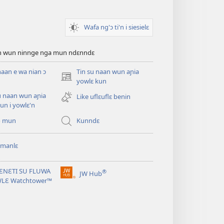
Wafa ng'ɔ ti'n i siesielɛ
an wun ninnge nga mun ndɛnndɛ
naan e wa nian ɔ
Tin su naan wun aɲia
(opens
yowlɛ kun
new
u naan wun aɲia
Like uflɛuflɛ benin
window)
un i yowlɛ'n
o mun
Kunndɛ
 manlɛ
ƐNƐTI SU FLUWA
®
JW Hub
(opens
WLƐ Watchtower™
new
window)