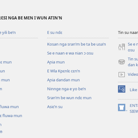
RƐSI NGA BE MƐN I WUN ATIN'N
yili be’n
E su ndɛ
Tin su na
Kosan nga sran’m be ta be usa’n
Se e 
osu
Se e naan e wa nian ɔ osu
Tin s
pɛ mun
Aɲia mun
(opens
dan k
new
mun
E Wla Kpɛnlɛ cɛn’n
Vide
window)
a mun
Aɲia dandan mun
un
Ninnge nga e yo be’n
Like
(opens
Sran’m be wun ndɛ mun
new
window)
ƐNT
ɛ fluwa mun
Asiɛ’n su
(opens
SIE
lɛ fluwa mun
new
window)
n
®