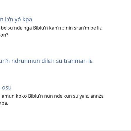
un lɔ’n yó kpa
 be su ndɛ nga Biblu’n kan’n ɔ nin sran’m be liɛ
-ɔn?
nun’n ndrunmun dilɛ’n su tranman lɛ
ɔ osu
n amun koko Biblu’n nun ndɛ kun su yalɛ, annzɛ
kpa.