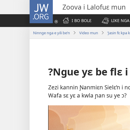
JW.ORG
Zoova i Lalofuɛ mun
I BO BOLƐ
LIKE NGA
Ninnge nga e yili be’n
Video mun
‘Jasin fɛ kpa
?Ngue yɛ be flɛ 
Zezi kannin Ɲanmiɛn Sielɛ’n i ndɛ
Wafa sɛ yɛ a kwla ɲan su ye ɔ?