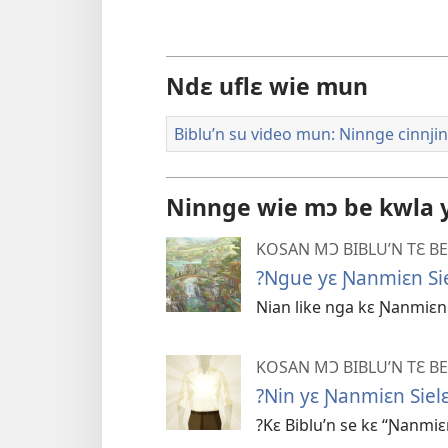
Ndɛ uflɛ wie mun
Biblu’n su video mun: Ninnge cinnji
Ninnge wie mɔ be kwla y
KOSAN MƆ BIBLU’N TƐ BE
?Ngue yɛ Ɲanmiɛn Sie
Nian like nga kɛ Ɲanmiɛn 
KOSAN MƆ BIBLU’N TƐ BE
?Nin yɛ Ɲanmiɛn Sielɛ
?Kɛ Biblu’n se kɛ “Ɲanmiɛn