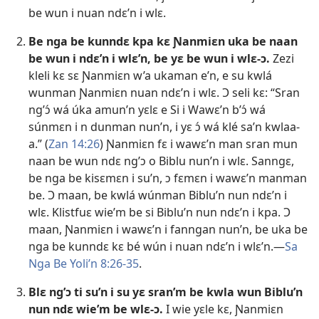
be wun i nuan ndɛ’n i wlɛ.
Be nga be kunndɛ kpa kɛ Ɲanmiɛn uka be naan
be wun i ndɛ’n i wlɛ’n, be yɛ be wun i wlɛ-ɔ.
Zezi
kleli kɛ sɛ Ɲanmiɛn w’a ukaman e’n, e su kwlá
wunman Ɲanmiɛn nuan ndɛ’n i wlɛ. Ɔ seli kɛ: “Sran
ng’ɔ́ wá úka amun’n yɛlɛ e Si i Wawɛ’n b’ɔ́ wá
súnmɛn i n dunman nun’n, i yɛ ɔ́ wá klé sa’n kwlaa-
a.” (
Zan 14:26
) Ɲanmiɛn fɛ i wawɛ’n man sran mun
naan be wun ndɛ ng’ɔ o Biblu nun’n i wlɛ. Sanngɛ,
be nga be kisɛmɛn i su’n, ɔ fɛmɛn i wawɛ’n manman
be. Ɔ maan, be kwlá wúnman Biblu’n nun ndɛ’n i
wlɛ. Klistfuɛ wie’m be si Biblu’n nun ndɛ’n i kpa. Ɔ
maan, Ɲanmiɛn i wawɛ’n i fanngan nun’n, be uka be
nga be kunndɛ kɛ bé wún i nuan ndɛ’n i wlɛ’n.
—
Sa
Nga Be Yoli’n 8:26-35
.
Blɛ ng’ɔ ti su’n i su yɛ sran’m be kwla wun Biblu’n
nun ndɛ wie’m be wlɛ-ɔ.
I wie yɛle kɛ, Ɲanmiɛn