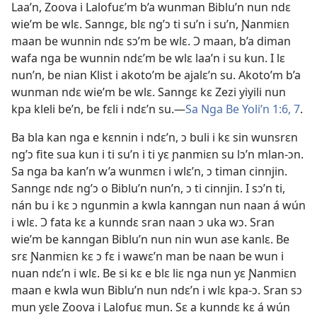
Laa’n, Zoova i Lalofuɛ’m b’a wunman Biblu’n nun ndɛ
wie’m be wlɛ. Sanngɛ, blɛ ng’ɔ ti su’n i su’n, Ɲanmiɛn
maan be wunnin ndɛ sɔ’m be wlɛ. Ɔ maan, b’a diman
wafa nga be wunnin ndɛ’m be wlɛ laa’n i su kun. I lɛ
nun’n, be nian Klist i akoto’m be ajalɛ’n su. Akoto’m b’a
wunman ndɛ wie’m be wlɛ. Sanngɛ kɛ Zezi yiyili nun
kpa kleli be’n, be fɛli i ndɛ’n su.
—
Sa Nga Be Yoli’n 1:6, 7
.
Ba bla kan nga e kɛnnin i ndɛ’n, ɔ buli i kɛ sin wunsrɛn
ng’ɔ fite sua kun i ti su’n i ti yɛ ɲanmiɛn su lɔ’n mlan-ɔn.
Sa nga ba kan’n w’a wunmɛn i wlɛ’n, ɔ timan cinnjin.
Sanngɛ ndɛ ng’ɔ o Biblu’n nun’n, ɔ ti cinnjin. I sɔ’n ti,
nán bu i kɛ ɔ ngunmin a kwla kanngan nun naan á wún
i wlɛ. Ɔ fata kɛ a kunndɛ sran naan ɔ uka wɔ. Sran
wie’m be kanngan Biblu’n nun nin wun ase kanlɛ. Be
srɛ Ɲanmiɛn kɛ ɔ fɛ i wawɛ’n man be naan be wun i
nuan ndɛ’n i wlɛ. Be si kɛ e blɛ liɛ nga nun yɛ Ɲanmiɛn
maan e kwla wun Biblu’n nun ndɛ’n i wlɛ kpa-ɔ. Sran sɔ
mun yɛle Zoova i Lalofuɛ mun. Sɛ a kunndɛ kɛ á wún