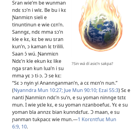
Sran wie’m be wunman
ndɛ sɔ’n i wlɛ. Be bu i kɛ
Ɲanmiɛn sieli e
tinuntinun e wie cɛn’n.
Sanngɛ, ndɛ mma sɔ’n
kle e kɛ, kɛ be wu sran
kun’n, ɔ kaman lɛ trilili.
Saan ɔ́ wú. Ɲanmiɛn
Ndɛ’n kle ekun kɛ like
?Sin wá dí asiɛ’n sakpa?
nga sran kun lua’n i su
mma yɛ ɔ ti-ɔ. Ɔ se kɛ:
“Sɛ ɔ nyin yi Anannganman’n, a cɛ mɛn’n nun.”
(
Nyanndra Mun 10:27;
Jue Mun 90:10;
Ezai 55:3
) Sɛ e
nanti Ɲanmiɛn ndɛ’n su’n, e su yoman ninnge tɛtɛ
mun. I wie yɛle kɛ, e su yoman nzanboefuɛ. Yɛ e su
yoman bla annzɛ bian kunndɛfuɛ. Ɔ maan, e su
ɲanman tukpacɛ wie mun.
—
1 Korɛntfuɛ Mun
6:9, 10
.