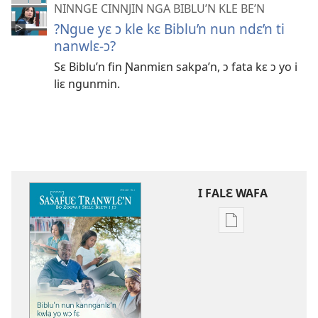
NINNGE CINNJIN NGA BIBLU’N KLE BE’N
?Ngue yɛ ɔ kle kɛ Biblu’n nun ndɛ’n ti
nanwlɛ-ɔ?
Sɛ Biblu’n fin Ɲanmiɛn sakpa’n, ɔ fata kɛ ɔ yo i
liɛ ngunmin.
I FALƐ WAFA
Nga
be
kanngan
nun
mannzin
kanngan'm