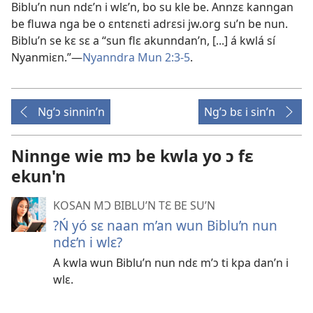
Biblu’n nun ndɛ’n i wlɛ’n, bo su kle be. Annzɛ kanngan
be fluwa nga be o ɛntɛnɛti adrɛsi jw.org su’n be nun.
Biblu’n se kɛ sɛ a “sun flɛ akunndan’n, [...] á kwlá sí
Nyanmiɛn.”
—
Nyanndra Mun 2:3-5
.
Ng’ɔ sinnin’n
Ng’ɔ bɛ i sin’n
Ninnge wie mɔ be kwla yo ɔ fɛ
ekun'n
KOSAN MƆ BIBLU’N TƐ BE SU’N
?Ń yó sɛ naan m’an wun Biblu’n nun
ndɛ’n i wlɛ?
A kwla wun Biblu’n nun ndɛ m’ɔ ti kpa dan’n i
wlɛ.