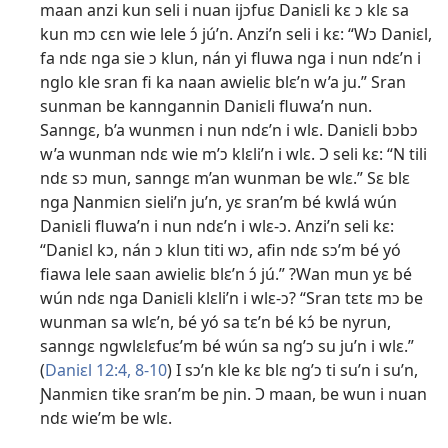
maan anzi kun seli i nuan ijɔfuɛ Daniɛli kɛ ɔ klɛ sa
kun mɔ cɛn wie lele ɔ́ jú’n. Anzi’n seli i kɛ: “Wɔ Daniɛl,
fa ndɛ nga sie ɔ klun, nán yi fluwa nga i nun ndɛ’n i
nglo kle sran fi ka naan awieliɛ blɛ’n w’a ju.” Sran
sunman be kanngannin Daniɛli fluwa’n nun.
Sanngɛ, b’a wunmɛn i nun ndɛ’n i wlɛ. Daniɛli bɔbɔ
w’a wunman ndɛ wie m’ɔ klɛli’n i wlɛ. Ɔ seli kɛ: “N tili
ndɛ sɔ mun, sanngɛ m’an wunman be wlɛ.” Sɛ blɛ
nga Ɲanmiɛn sieli’n ju’n, yɛ sran’m bé kwlá wún
Daniɛli fluwa’n i nun ndɛ’n i wlɛ-ɔ. Anzi’n seli kɛ:
“Daniɛl kɔ, nán ɔ klun titi wɔ, afin ndɛ sɔ’m bé yó
fiawa lele saan awieliɛ blɛ’n ɔ́ jú.” ?Wan mun yɛ bé
wún ndɛ nga Daniɛli klɛli’n i wlɛ-ɔ? “Sran tɛtɛ mɔ be
wunman sa wlɛ’n, bé yó sa tɛ’n bé kɔ́ be nyrun,
sanngɛ ngwlɛlɛfuɛ’m bé wún sa ng’ɔ su ju’n i wlɛ.”
(
Daniɛl 12:4,
8-10
) I sɔ’n kle kɛ blɛ ng’ɔ ti su’n i su’n,
Ɲanmiɛn tike sran’m be ɲin. Ɔ maan, be wun i nuan
ndɛ wie’m be wlɛ.