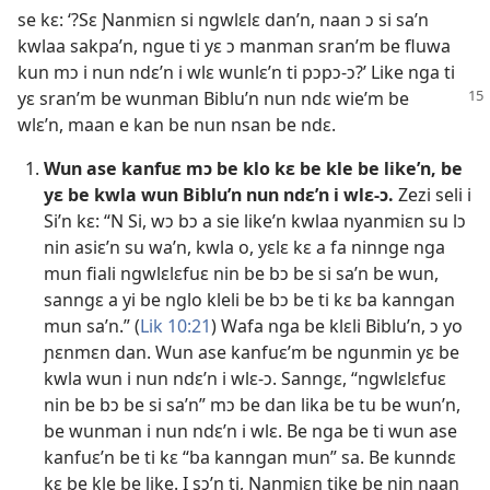
se kɛ: ‘?Sɛ Ɲanmiɛn si ngwlɛlɛ dan’n, naan ɔ si sa’n
kwlaa sakpa’n, ngue ti yɛ ɔ manman sran’m be fluwa
kun mɔ i nun ndɛ’n i wlɛ wunlɛ’n ti pɔpɔ-ɔ?’ Like nga ti
yɛ sran’m be wunman Biblu’n
nun ndɛ wie’m be
wlɛ’n, maan e kan be nun nsan be ndɛ.
Wun ase kanfuɛ mɔ be klo kɛ be kle be like’n, be
yɛ be kwla wun Biblu’n nun ndɛ’n i wlɛ-ɔ.
Zezi seli i
Si’n kɛ: “N Si, wɔ bɔ a sie like’n kwlaa nyanmiɛn su lɔ
nin asiɛ’n su wa’n, kwla o, yɛlɛ kɛ a fa ninnge nga
mun fiali ngwlɛlɛfuɛ nin be bɔ be si sa’n be wun,
sanngɛ a yi be nglo kleli be bɔ be ti kɛ ba kanngan
mun sa’n.” (
Lik 10:21
) Wafa nga be klɛli Biblu’n, ɔ yo
ɲɛnmɛn dan. Wun ase kanfuɛ’m be ngunmin yɛ be
kwla wun i nun ndɛ’n i wlɛ-ɔ. Sanngɛ, “ngwlɛlɛfuɛ
nin be bɔ be si sa’n” mɔ be dan lika be tu be wun’n,
be wunman i nun ndɛ’n i wlɛ. Be nga be ti wun ase
kanfuɛ’n be ti kɛ “ba kanngan mun” sa. Be kunndɛ
kɛ be kle be like. I sɔ’n ti, Ɲanmiɛn tike be ɲin naan