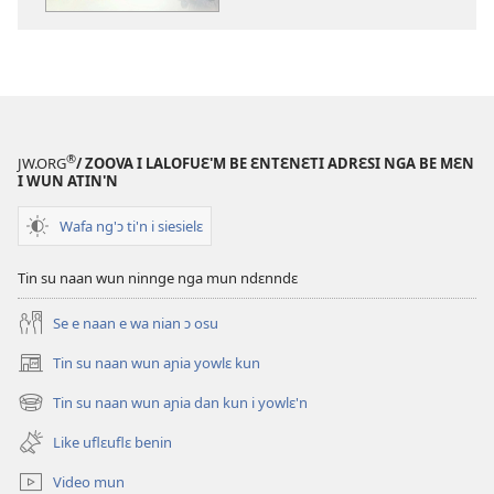
be
su'n
i
falɛ
wafa'n
SASAFUƐ
®
JW.ORG
/ ZOOVA I LALOFUƐ'M BE ƐNTƐNƐTI ADRƐSI NGA BE MƐN
TRANWLƐ'N
I WUN ATIN'N
Biblu’n
Wafa ng'ɔ ti'n i siesielɛ
nun
kannganlɛ’n
Tin su naan wun ninnge nga mun ndɛnndɛ
kwla
yo
Se e naan e wa nian ɔ osu
wɔ
fɛ
Tin su naan wun aɲia yowlɛ kun
(opens
new
Tin su naan wun aɲia dan kun i yowlɛ'n
(opens
window)
new
Like uflɛuflɛ benin
window)
Video mun