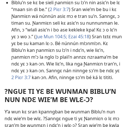
Biblu’n se kɛ be sieli ɲanmiɛn su lɔ’n nin asiɛ’n be lɛ
“maan sin di be.” (
2 Piɛr 3:7
) Sran wie’m be bu i kɛ
Ɲanmiɛn wá núnnún asiɛ mɔ e tran su’n. Sanngɛ, ɔ
timan su. Ɲanmiɛn seli kɛ asiɛ’n su nunnunman le.
Afin, ɔ “wlali asiɛ’n i bo ase kekleke kpa! Kɛ ɔ o lɛ’n
yɛ ɔ wo ɔ.” (
Jue Mun 104:5;
Ezai 45:18
) Sran tɛtɛ mun
yɛ be su kaman lɛ-ɔ. Bé núnnún mlɔnmlɔn. Kɛ
Biblu’n kan ɲanmiɛn su lɔ’n i ndɛ’n, wie liɛ’n,
ɲanmiɛn m’ɔ la nglo lɔ plaii’n annzɛ nzraama’m be
ndɛ yɛ ɔ kan-ɔn. Wie liɛ’n, lika nga Ɲanmiɛn tran’n, i
ndɛ yɛ ɔ kan-ɔn. Sanngɛ nán ninnge sɔ’m be ndɛ yɛ
2 Piɛr 3:7
kan-ɔn. Afin, ninnge sɔ’m bé ká lɛ tititi.
?NGUE TI YƐ BE WUNMAN BIBLU’N
NUN NDƐ WIE’M BE WLƐ-Ɔ?
Y’a wun kɛ sran kpanngban be wunman Biblu’n nun
ndɛ wie’m be wlɛ. ?Sanngɛ ngue ti yɛ Ɲanmiɛn o lɛ mɔ
sran’m be wunmɛn i ndɛ’n i wlɛ-ɔ? Sran wie’m be kwla