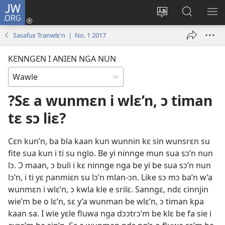
JW.ORG
Wlu
nun
Kaci
Kunndɛ
KL
(opens
aniɛn'n
JW.ORG
I
Sasafuɛ Tranwlɛ'n | No. 1 2017
new
su
SU
window)
like
ND
KƐNNGƐN I ANIƐN NGA NUN
M
?Sɛ a wunmɛn i wlɛ’n, ɔ timan
tɛ sɔ liɛ?
Cɛn kun’n, ba bla kaan kun wunnin kɛ sin wunsrɛn su
fite sua kun i ti su nglo. Be yi ninnge mun sua sɔ’n nun
lɔ. Ɔ maan, ɔ buli i kɛ ninnge nga be yi be sua sɔ’n nun
lɔ’n, i ti yɛ ɲanmiɛn su lɔ’n mlan-ɔn. Like sɔ mɔ ba’n w’a
wunmɛn i wlɛ’n, ɔ kwla kle e srilɛ. Sanngɛ, ndɛ cinnjin
wie’m be o lɛ’n, sɛ y’a wunman be wlɛ’n, ɔ timan kpa
kaan sa. I wie yɛle fluwa nga dɔɔtrɔ’m be klɛ be fa sie i