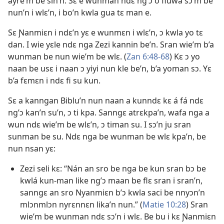
ayre’m be sin’n. Sɛ e wunman ndɛ ng’ɔ o fluwa sɔ’m be
nun’n i wlɛ’n, i bo’n kwla gua tɛ man e.
Sɛ Ɲanmiɛn i ndɛ’n yɛ e wunmɛn i wlɛ’n, ɔ kwla yo tɛ
dan. I wie yɛle ndɛ nga Zezi kannin be’n. Sran wie’m b’a
wunman be nun wie’m be wlɛ. (
Zan 6:48-68
) Kɛ ɔ yo
naan be usɛ i naan ɔ yiyi nun kle be’n, b’a yoman sɔ. Yɛ
b’a fɛmɛn i ndɛ fi su kun.
Sɛ a kanngan Biblu’n nun naan a kunndɛ kɛ á fá ndɛ
ng’ɔ kan’n su’n, ɔ ti kpa. Sanngɛ atrɛkpa’n, wafa nga a
wun ndɛ wie’m be wlɛ’n, ɔ timan su. I sɔ’n ju sran
sunman be su. Ndɛ nga be wunman be wlɛ kpa’n, be
nun nsan yɛ:
Zezi seli kɛ: “Nán an sro be nga be kun sran bɔ be
kwlá kun-man like ng’ɔ maan be flɛ sran i sran’n,
sanngɛ an sro Nyanmiɛn b’ɔ kwla saci be nnyɔn’n
mlɔnmlɔn nyrɛnnɛn lika’n nun.” (
Matie 10:28
) Sran
wie’m be wunman ndɛ sɔ’n i wlɛ. Be bu i kɛ Ɲanmiɛn