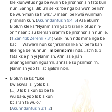
kle klunwifuɛ nga be wuli’n be ɲrɛnnɛn sin fɛtɛ kun
nun. Sanngɛ, Biblu’n se kɛ “be nga b’a wu’n be liɛ’n
be wun-man sa fi wlɛ.” Ɔ maan, be kwlá wunman
ɲrɛnnɛn kun. (
Akunndanfuɛ’n 9:4, 5
) Asa ekun’n,
Biblu’n kle kɛ “Nyanmiɛn’n yɛ ɔ ti sran klofuɛ nin-
ɔn,” naan ɔ su kleman sran’m be ɲrɛnnɛn sin nun le.
(
1 Zan 4:8;
Zeremi 7:31
) Glɛki nun ndɛ mma nga be
kacili i Wawle’n nun kɛ “ɲrɛnnɛn lika’n,” be fa kan
like nga be nunnun i
mlɔnmlɔn’n
i ndɛ. I sɔ’n ti, ɔ
fata kɛ e ɲin yi Ɲanmiɛn. Afin, sɛ é ɲán
anannganman nguan’n, annzɛ e su ɲɛnmɛn i’n,
Ɲanmiɛn yɛ ɔ fɛ i sɔ ajalɛ’n niɔn.
Biblu’n se kɛ: “Like
kwlakwla lɛ i yolɛ blɛ.
[...] Ɔ lɛ blɛ kun bɔ be fa
wu ba-a, yɛ ɔ lɛ blɛ kun
bɔ sran fa wu-ɔ.”
(
Akunndanfuɛ’n 3:1, 2
)