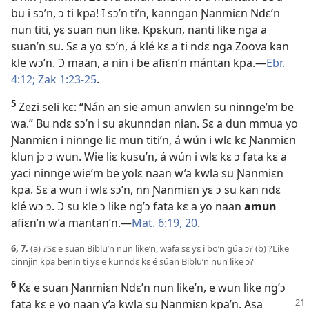
bu i sɔ’n, ɔ ti kpa! I sɔ’n ti’n, kanngan Ɲanmiɛn Ndɛ’n
nun titi, yɛ suan nun like. Kpɛkun, nanti like nga a
suan’n su. Sɛ a yo sɔ’n, á klé kɛ a ti ndɛ nga Zoova kan
kle wɔ’n. Ɔ maan, a nin i be afiɛn’n mántan kpa.​—
Ebr.
4:12;
Zak 1:23-25
.
5
Zezi seli kɛ: “Nán an sie amun anwlɛn su ninnge’m be
wa.” Bu ndɛ sɔ’n i su akunndan nian. Sɛ a dun mmua yo
Ɲanmiɛn i ninnge liɛ mun titi’n, á wún i wlɛ kɛ Ɲanmiɛn
klun jɔ ɔ wun. Wie liɛ kusu’n, á wún i wlɛ kɛ ɔ fata kɛ a
yaci ninnge wie’m be yolɛ naan w’a kwla su Ɲanmiɛn
kpa. Sɛ a wun i wlɛ sɔ’n, nn Ɲanmiɛn yɛ ɔ su kan ndɛ
klé wɔ ɔ. Ɔ su kle ɔ like ng’ɔ fata kɛ a yo naan
amun
afiɛn’n w’a mantan’n.​—
Mat. 6:19, 20
.
6, 7.
(a) ?Sɛ e suan Biblu’n nun like’n, wafa sɛ yɛ i bo’n gúa ɔ? (b) ?Like
cinnjin kpa benin ti yɛ e kunndɛ kɛ é súan Biblu’n nun like ɔ?
6
Kɛ e suan Ɲanmiɛn Ndɛ’n nun like’n, e wun like ng’ɔ
fata kɛ e yo naan y’a kwla su Ɲanmiɛn kpa’n. Asa