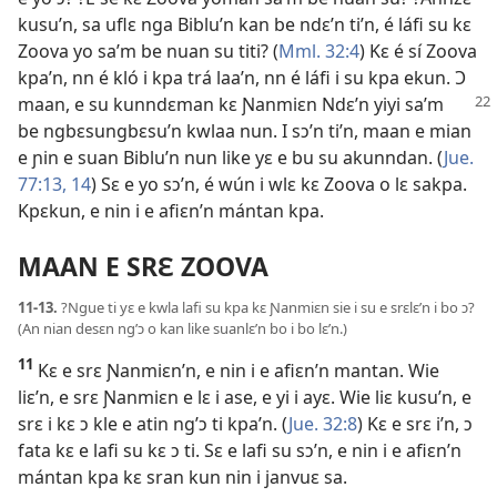
kusu’n, sa uflɛ nga Biblu’n kan be ndɛ’n ti’n, é láfi su kɛ
Zoova yo sa’m be nuan su titi? (
Mml. 32:4
) Kɛ é sí Zoova
kpa’n, nn é kló i kpa trá laa’n, nn é láfi i su kpa ekun. Ɔ
maan, e su kunndɛman kɛ Ɲanmiɛn Ndɛ’n yiyi
sa’m
be ngbɛsungbɛsu’n kwlaa nun. I sɔ’n ti’n, maan e mian
e ɲin e suan Biblu’n nun like yɛ e bu su akunndan. (
Jue.
77:13, 14
) Sɛ e yo sɔ’n, é wún i wlɛ kɛ Zoova o lɛ sakpa.
Kpɛkun, e nin i e afiɛn’n mántan kpa.
MAAN E SRƐ ZOOVA
11-13.
?Ngue ti yɛ e kwla lafi su kpa kɛ Ɲanmiɛn sie i su e srɛlɛ’n i bo ɔ?
(An nian desɛn ng’ɔ o kan like suanlɛ’n bo i bo lɛ’n.)
11
Kɛ e srɛ Ɲanmiɛn’n, e nin i e afiɛn’n mantan. Wie
liɛ’n, e srɛ Ɲanmiɛn e lɛ i ase, e yi i ayɛ. Wie liɛ kusu’n, e
srɛ i kɛ ɔ kle e atin ng’ɔ ti kpa’n. (
Jue. 32:8
) Kɛ e srɛ i’n, ɔ
fata kɛ e lafi su kɛ ɔ ti. Sɛ e lafi su sɔ’n, e nin i e afiɛn’n
mántan kpa kɛ sran kun nin i janvuɛ sa.