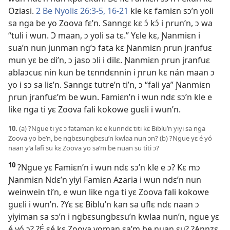
Oziasi.
2 Be Nyoliɛ 26:3-5,
16-21
kle kɛ famiɛn sɔ’n yoli
sa nga be yo Zoova fɛ’n. Sanngɛ kɛ ɔ́ kɔ́ i ɲrun’n, ɔ wa
“tuli i wun. Ɔ maan, ɔ yoli sa tɛ.” Yɛle kɛ, Ɲanmiɛn i
sua’n nun junman ng’ɔ fata kɛ Ɲanmiɛn ɲrun jranfuɛ
mun yɛ be di’n, ɔ jaso ɔli i dilɛ. Ɲanmiɛn ɲrun jranfuɛ
ablaɔcuɛ nin kun be tɛnndɛnnin i ɲrun kɛ nán maan ɔ
yo i sɔ sa liɛ’n. Sanngɛ tutre’n ti’n, ɔ “fali ya” Ɲanmiɛn
ɲrun jranfuɛ’m be wun. Famiɛn’n i wun ndɛ sɔ’n kle e
like nga ti yɛ Zoova fali kokowe guɛli i wun’n.
10.
(a) ?Ngue ti yɛ ɔ fataman kɛ e kunndɛ titi kɛ Biblu’n yiyi sa nga
Zoova yo be’n, be ngbɛsungbɛsu’n kwlaa nun ɔn? (b) ?Ngue yɛ é yó
naan y’a lafi su kɛ Zoova yo sa’m be nuan su titi ɔ?
10
?Ngue yɛ Famiɛn’n i wun ndɛ sɔ’n kle e ɔ? Kɛ mɔ
Ɲanmiɛn Ndɛ’n yiyi Famiɛn Azaria i wun ndɛ’n nun
weinwein ti’n, e wun like nga ti yɛ Zoova fali kokowe
guɛli i wun’n. ?Yɛ sɛ Biblu’n kan sa uflɛ ndɛ naan ɔ
yiyiman sa sɔ’n i ngbɛsungbɛsu’n kwlaa nun’n, ngue yɛ
é yó ɔ? ?É sé kɛ Zoova yoman sa’m be nuan su? ?Annzɛ