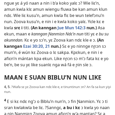
ngue yɛ á yó naan a nin i b’a koko yalɛ ɔ? Wie liɛ’n,
amun kwla klɛ amun wiengu fluwa be kan amun klun
ndɛ. Wie liɛ kusu’n, amun kwla flɛ be wun telefɔnu’n
nun. Zoova kusu’n, e nin i e kwla koko yalɛ. Yɛle kɛ e
kwla
srɛ i
titi.
(An kanngan
Jue Mun 142:3
nun.)
Asa
ekun, maan e
kanngan Ɲanmiɛn Ndɛ’n nun
titi yɛ
e bu su
akunndan.
Kɛ e yo sɔ’n, yɛ Zoova kan ndɛ kle e ɔ.
(An
kanngan
Ezai 30:20, 21
nun.)
Sɛ e yo ninnge nɲɔn sɔ
mun’n, é wún kɛ Zoova o lɛ sakpa. Kpɛkun, e nin i e
afiɛn’n mántan kpa ekun. Like nɲɔn sɔ m’ɔ fata kɛ e yo
be’n, be su yɛ like suanlɛ nga wá fá e ɲin síe ɔ.
MAAN E SUAN BIBLU’N NUN LIKE
4, 5.
?Wafa sɛ yɛ Zoova kan ndɛ kle e, e tinuntinun ɔn? An fa sa kun yiyi
nun.
4
E si kɛ ndɛ ng’ɔ o Biblu’n nun’n, ɔ fin Ɲanmiɛn. Yɛ ɔ ti
sran kwlakwla be liɛ. ?Sanngɛ,
a bu i kɛ
ɔ kwla yo naan
a nin Ɲanmiɛn Zoova amun afiɛn’n w’a mantan? Sɛ a