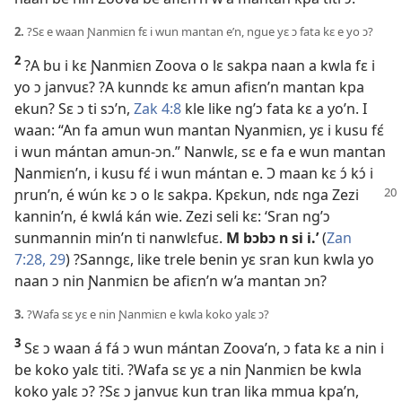
2.
?Sɛ e waan Ɲanmiɛn fɛ i wun mantan e’n, ngue yɛ ɔ fata kɛ e yo ɔ?
2
?A bu i kɛ Ɲanmiɛn Zoova o lɛ sakpa naan a kwla fɛ i
yo ɔ janvuɛ? ?A kunndɛ kɛ amun afiɛn’n mantan kpa
ekun? Sɛ ɔ ti sɔ’n,
Zak 4:8
kle like ng’ɔ fata kɛ a yo’n. I
waan: “An fa amun wun mantan Nyanmiɛn, yɛ i kusu fɛ́
i wun mántan amun-ɔn.” Nanwlɛ, sɛ e fa e wun mantan
Ɲanmiɛn’n, i kusu fɛ́ i wun mántan e. Ɔ maan kɛ ɔ́ kɔ́ i
ɲrun’n, é wún kɛ ɔ o lɛ sakpa. Kpɛkun, ndɛ nga
Zezi
kannin’n, é kwlá kán wie. Zezi seli kɛ: ‘Sran ng’ɔ
sunmannin min’n ti nanwlɛfuɛ.
M bɔbɔ n si i.’
(
Zan
7:28, 29
) ?Sanngɛ, like trele benin yɛ sran kun kwla yo
naan ɔ nin Ɲanmiɛn be afiɛn’n w’a mantan ɔn?
3.
?Wafa sɛ yɛ e nin Ɲanmiɛn e kwla koko yalɛ ɔ?
3
Sɛ ɔ waan á fá ɔ wun mántan Zoova’n, ɔ fata kɛ a nin i
be koko yalɛ titi. ?Wafa sɛ yɛ a nin Ɲanmiɛn be kwla
koko yalɛ ɔ? ?Sɛ ɔ janvuɛ kun tran lika mmua kpa’n,