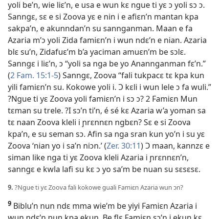
yoli be’n, wie liɛ’n, e usa e wun kɛ ngue ti yɛ ɔ yoli sɔ ɔ.
Sanngɛ, sɛ e si Zoova yɛ e nin i e afiɛn’n mantan kpa
sakpa’n, e akunndan’n su sannganman. Maan e fa
Azaria m’ɔ yoli Zida famiɛn’n i wun ndɛ’n e nian. Azaria
blɛ su’n, Zidafuɛ’m b’a yaciman amuɛn’m be sɔlɛ.
Sanngɛ i liɛ’n, ɔ “yoli sa nga be yo Anannganman fɛ’n.”
(
2 Fam. 15:1-5
) Sanngɛ, Zoova “fali tukpacɛ tɛ kpa kun
yili famiɛn’n su. Kokowe yoli i. Ɔ kɛli i wun lele ɔ fa wuli.”
?Ngue ti yɛ Zoova yoli famiɛn’n i sɔ ɔ? 2 Famiɛn Mun
tɛman su trele. ?I sɔ’n ti’n, é sé kɛ Azaria w’a yoman sa
tɛ naan Zoova kleli i ɲrɛnnɛn ngbɛn? Sɛ e si Zoova
kpa’n, e su seman sɔ. Afin sa nga sran kun yo’n i su yɛ
Zoova ‘nian yo i sa’n niɔn.’ (
Zer. 30:11
) Ɔ maan, kannzɛ e
siman like nga ti yɛ Zoova kleli Azaria i ɲrɛnnɛn’n,
sanngɛ e kwla lafi su kɛ ɔ yo sa’m be nuan su sɛsɛsɛ.
9.
?Ngue ti yɛ Zoova fali kokowe guali Famiɛn Azaria wun ɔn?
9
Biblu’n nun ndɛ mma wie’m be yiyi Famiɛn Azaria i
wun ndɛ’n nun kpa ekun. Be flɛ Famiɛn sɔ’n i ekun kɛ