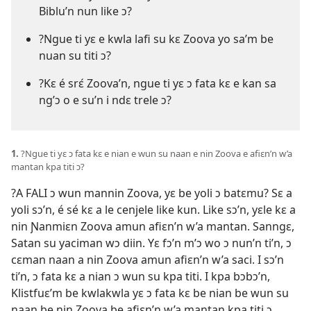
Biblu’n nun like ɔ?
?Ngue ti yɛ e kwla lafi su kɛ Zoova yo sa’m be
nuan su titi ɔ?
?Kɛ é srɛ́ Zoova’n, ngue ti yɛ ɔ fata kɛ e kan sa
ng’ɔ o e su’n i ndɛ trele ɔ?
1.
?Ngue ti yɛ ɔ fata kɛ e nian e wun su naan e nin Zoova e afiɛn’n w’a
mantan kpa titi ɔ?
?A FALI ɔ wun mannin Zoova, yɛ be yoli ɔ batɛmu? Sɛ a
yoli sɔ’n, é sé kɛ a le cenjele like kun. Like sɔ’n, yɛle kɛ a
nin Ɲanmiɛn Zoova amun afiɛn’n w’a mantan. Sanngɛ,
Satan su yaciman wɔ diin. Yɛ fɔ’n m’ɔ wo ɔ nun’n ti’n, ɔ
cɛman naan a nin Zoova amun afiɛn’n w’a saci. I sɔ’n
ti’n, ɔ fata kɛ a nian ɔ wun su kpa titi. I kpa bɔbɔ’n,
Klistfuɛ’m be kwlakwla yɛ ɔ fata kɛ be nian be wun su
naan be nin Zoova be afiɛn’n w’a mantan kpa titi ɔ.