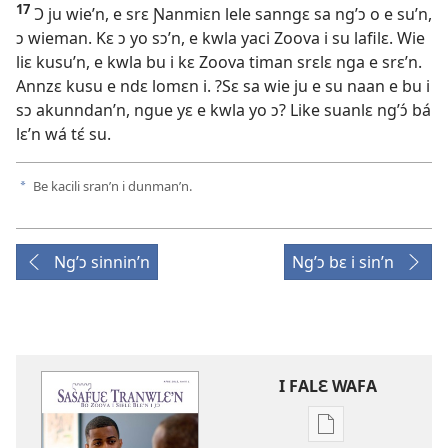
17
Ɔ ju wie’n, e srɛ Ɲanmiɛn lele sanngɛ sa ng’ɔ o e su’n,
ɔ wieman. Kɛ ɔ yo sɔ’n, e kwla yaci Zoova i su lafilɛ. Wie
liɛ kusu’n, e kwla bu i kɛ Zoova timan srɛlɛ nga e srɛ’n.
Annzɛ kusu e ndɛ lomɛn i. ?Sɛ sa wie ju e su naan e bu i
sɔ akunndan’n, ngue yɛ e kwla yo ɔ? Like suanlɛ ng’ɔ́ bá
lɛ’n wá tɛ́ su.
Be kacili sran’n i dunman’n.
a
Ng’ɔ sinnin’n
Ng’ɔ bɛ i sin’n
I FALƐ WAFA
Nga