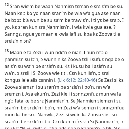
12
Sran wie’m be waan Ɲanmiɛn tɛman e srɛlɛ’m be su.
Naan kɛ ɔ ko yo naan sran’m be wla w’a gua ase naan
be bɔbɔ b’a wun be su sa’m be trawlɛ’n, i ti yɛ be srɛ ɔ. I
yo, kɛ sran kun srɛ Ɲanmiɛn’n, i wla kwla gua ase. ?
Sanngɛ, ngue yɛ maan e kwla lafi su kpa kɛ Zoova ti e
srɛlɛ’n niɔn?
13
Maan e fa Zezi i wun ndɛ’n e nian. I nun m’ɔ o
ɲanmiɛn su lɔ’n, ɔ wunnin kɛ Zoova tɛli i sufuɛ nga be o
asiɛ’n su wa’n be srɛlɛ’n su. Kɛ i kusu bali asiɛ’n su
wa’n, ɔ srɛli i Si Zoova wie titi. Cɛn kun liɛ’n, ɔ srɛli
kɔnguɛ lele aliɛ cɛnnin i. (
Lik 6:12;
22:40-46
) Sɛ Zezi si kɛ
Zoova siemɛn i su sran’m be srɛlɛ’n i bo’n, nn w’a
srɛmɛn i. Asa ekun’n, Zezi kleli i sɔnnzɔnfuɛ mun wafa
ng’ɔ fata kɛ be srɛ Ɲanmiɛn’n. Sɛ Ɲanmiɛn siemɛn i su
sran’m be srɛlɛ’n i bo’n, nn Zezi w’a semɛn i sɔnnzɔnfuɛ
mun kɛ be srɛ. Nanwlɛ, Zezi si wein kɛ Zoova sie i su
sran’m be srɛlɛ’n i bo. Cɛn kun m’ɔ́ srɛ́ i Si Ɲanmiɛn’n, ɔ
seli kɛ: “N Si, kwla o, afin ndɛ nga n kannin’n, a tili. N si