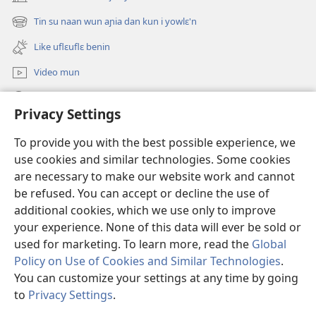
(opens
Biblu’n
new
Tin su naan wun aɲia dan kun i yowlɛ'n
(opens
nun
window)
new
like?
Like uflɛuflɛ benin
window)
Video mun
Kunndɛ
Privacy Settings
Like manlɛ
(opens
To provide you with the best possible experience, we
new
use cookies and similar technologies. Some cookies
window)
ƐNTƐNƐTI SU FLUWA SIEWLƐ Watchtower™
are necessary to make our website work and cannot
(opens
be refused. You can accept or decline the use of
new
®
JW Hub
window)
additional cookies, which we use only to improve
(opens
new
your experience. None of this data will ever be sold or
window)
used for marketing. To learn more, read the
Global
Policy on Use of Cookies and Similar Technologies
.
You can customize your settings at any time by going
Copyright
© 2026 Watch Tower Bible and Tract Society of Pennsylvania.
I SU JUNMAN DILƐ'N I SU MMLA MUN
|
NVIALIƐ NUN NDƐ
|
to
Privacy Settings
.
S
PRIVACY SETTINGS