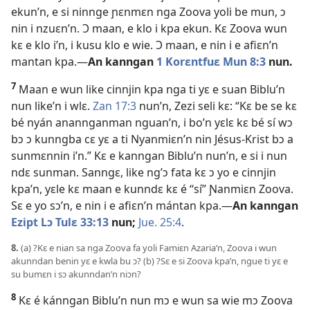
ekun’n, e si ninnge ɲɛnmɛn nga Zoova yoli be mun, ɔ
nin i nzuɛn’n. Ɔ maan, e klo i kpa ekun. Kɛ Zoova wun
kɛ e klo i’n, i kusu klo e wie. Ɔ maan, e nin i e afiɛn’n
mantan kpa.​—
An kanngan
1 Korɛntfuɛ Mun 8:3
nun.
7
Maan e wun like cinnjin kpa nga ti yɛ e suan Biblu’n
nun like’n i wlɛ.
Zan 17:3
nun’n, Zezi seli kɛ: “Kɛ be se kɛ
bé nyán anannganman nguan’n, i bo’n yɛlɛ kɛ bé sí wɔ
bɔ ɔ kunngba cɛ yɛ a ti Nyanmiɛn’n nin Jésus-Krist bɔ a
sunmɛnnin i’n.” Kɛ e kanngan Biblu’n nun’n, e si i nun
ndɛ sunman. Sanngɛ, like ng’ɔ fata kɛ ɔ yo e cinnjin
kpa’n, yɛle kɛ maan e kunndɛ kɛ é “sí” Ɲanmiɛn Zoova.
Sɛ e yo sɔ’n, e nin i e afiɛn’n mántan kpa.​—
An kanngan
Ezipt Lɔ Tulɛ 33:13
nun;
Jue. 25:4
.
8.
(a) ?Kɛ e nian sa nga Zoova fa yoli Famiɛn Azaria’n, Zoova i wun
akunndan benin yɛ e kwla bu ɔ? (b) ?Sɛ e si Zoova kpa’n, ngue ti yɛ e
su bumɛn i sɔ akunndan’n niɔn?
8
Kɛ é kánngan Biblu’n nun mɔ e wun sa wie mɔ Zoova