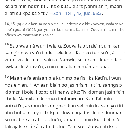
kɛ a ti min ndɛ’n titi.” Kɛ e kusu e srɛ Ɲanmiɛn’n, maan
e lafi su kpa kɛ ɔ “ti.”​—
Zan 11:41, 42;
Jue. 65:3
.
14, 15.
(a) ?Sɛ e kan sa ng’ɔ o e su’n i ndɛ trele e kle Zoova’n, wafa sɛ yɛ
i bo’n gúa ɔ? (b) ?Ngue yɛ ɔ kle kɛ srɛlɛ mɔ Kati srɛli Zoova ti’n, ɔ nin i be
afiɛn’n wa mantannin kpa ɔ?
14
Sɛ ɔ waan á wún i wlɛ kɛ Zoova tɛ ɔ srɛlɛ’n su’n, kan
sa ng’ɔ o wɔ su’n i
ndɛ trele kle i. Kɛ ɔ ko tɛ ɔ su’n, á
wún i wlɛ kɛ ɔ o lɛ sakpa. Nanwlɛ, sɛ a kan ɔ klun ndɛ’n
kwlaa kle Zoova’n, a nin i be afiɛn’n mántan kpa.
15
Maan e fa aniaan bla kun mɔ be flɛ i kɛ Kati’n, i wun
ndɛ e nian.
Aniaan bla’n bo jasin fɛ’n i titi’n, sanngɛ ɔ
a
klomɛn i bolɛ. I bɔbɔ di i nanwlɛ kɛ: “N kloman jasin fɛ’n
i bolɛ. Nanwlɛ, n klomɛn i
mlɔnmlɔn.
Kɛ n fali min
antrɛti’n, asɔnun kpɛnngbɛn kun seli min kɛ sɛ n yo titi
atin bofuɛ’n, ɔ́ yó i fɛ kpa. Fluwa nga be klɛ be dunman
su mɔ be kaci atin bofuɛ’n, ɔ mannin min kun bɔbɔ. N
fali ajalɛ kɛ ń káci atin bofuɛ. Yɛ n srɛli Zoova titi kɛ ɔ