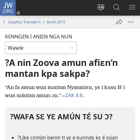
JW.ORG
Wlu
nun
Kaci
Kunndɛ
KL
(opens
aniɛn'n
JW.ORG
I
Sasafuɛ Tranwlɛ'n | Avrili 2015
new
su
SU
window)
like
ND
KƐNNGƐN I ANIƐN NGA NUN
M
?A nin Zoova amun afiɛn’n
mantan kpa sakpa?
“An fa amun wun mantan Nyanmiɛn, yɛ i kusu fɛ́ i
ZAK 4:8
wun mántan amun-ɔn.”​—
.
?WAFA SƐ YƐ AMÚN TƐ́ SU Ɔ?
?Like cinnjin benin ti yɛ e kunndɛ kɛ é súan