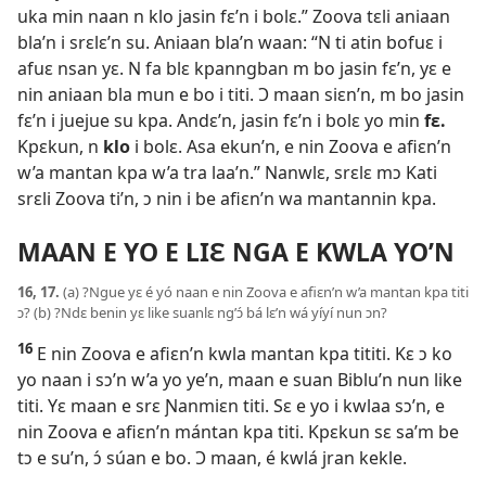
uka min naan n klo jasin fɛ’n i bolɛ.” Zoova tɛli aniaan
bla’n i srɛlɛ’n su. Aniaan bla’n waan: “N ti atin bofuɛ i
afuɛ nsan yɛ. N fa blɛ kpanngban m bo jasin fɛ’n, yɛ e
nin aniaan bla mun e bo i titi. Ɔ maan siɛn’n, m bo jasin
fɛ’n i juejue su kpa. Andɛ’n, jasin fɛ’n i bolɛ yo min
fɛ.
Kpɛkun, n
klo
i bolɛ. Asa ekun’n, e nin Zoova e afiɛn’n
w’a mantan kpa w’a tra laa’n.” Nanwlɛ, srɛlɛ mɔ Kati
srɛli Zoova ti’n, ɔ nin i be afiɛn’n wa mantannin kpa.
MAAN E YO E LIƐ NGA E KWLA YO’N
16, 17.
(a) ?Ngue yɛ é yó naan e nin Zoova e afiɛn’n w’a mantan kpa titi
ɔ? (b) ?Ndɛ benin yɛ like suanlɛ ng’ɔ́ bá lɛ’n wá yíyí nun ɔn?
16
E nin Zoova e afiɛn’n kwla mantan kpa tititi. Kɛ ɔ ko
yo naan i sɔ’n w’a yo ye’n, maan e suan Biblu’n nun like
titi. Yɛ maan e srɛ Ɲanmiɛn titi. Sɛ e yo i kwlaa sɔ’n, e
nin Zoova e afiɛn’n mántan kpa titi. Kpɛkun sɛ sa’m be
tɔ e su’n, ɔ́ súan e bo. Ɔ maan, é kwlá jran kekle.