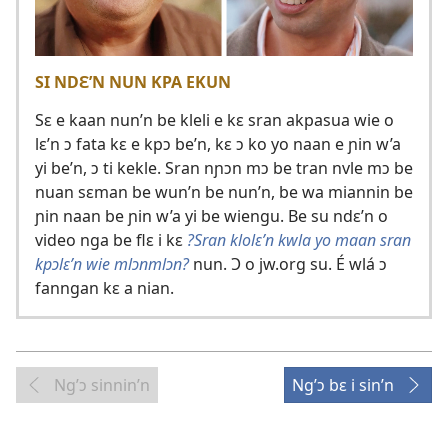
SI NDƐ’N NUN KPA EKUN
Sɛ e kaan nun’n be kleli e kɛ sran akpasua wie o
lɛ’n ɔ fata kɛ e kpɔ be’n, kɛ ɔ ko yo naan e ɲin w’a
yi be’n, ɔ ti kekle. Sran nɲɔn mɔ be tran nvle mɔ be
nuan sɛman be wun’n be nun’n, be wa miannin be
ɲin naan be ɲin w’a yi be wiengu. Be su ndɛ’n o
video nga be flɛ i kɛ
?Sran klolɛ’n kwla yo maan sran
kpɔlɛ’n wie mlɔnmlɔn?
nun. Ɔ o jw.org su. É wlá ɔ
fanngan kɛ a nian.
Ng’ɔ sinnin’n
Ng’ɔ bɛ i sin’n