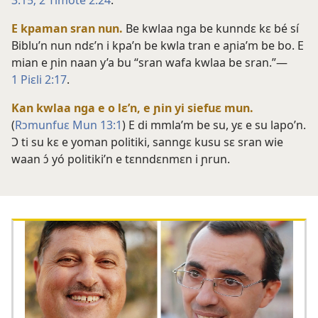
3:15;
2 Timote 2:24
.
E kpaman sran nun.
Be kwlaa nga be kunndɛ kɛ bé sí
Biblu’n nun ndɛ’n i kpa’n be kwla tran e aɲia’m be bo. E
mian e ɲin naan y’a bu “sran wafa kwlaa be sran.”—
1 Piɛli 2:17
.
Kan kwlaa nga e o lɛ’n, e ɲin yi siefuɛ mun.
(
Rɔmunfuɛ Mun 13:1
) E di mmla’m be su, yɛ e su lapo’n.
Ɔ ti su kɛ e yoman politiki, sanngɛ kusu sɛ sran wie
waan ɔ́ yó politiki’n e tɛnndɛnmɛn i ɲrun.