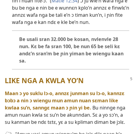
fin i nuan fite-ɔ.” (
Matie 12:34
) Ɔ ju wie’n wafa nga e
bu be nga e nin be e wunnɛn kplo’n annzɛ e finwlɛ’n
annzɛ wafa nga be tali e’n ɔ timan kun’n, i ɲin fite
wafa nga e kan ndɛ e kle be’n nun.
Be usali sran 32.000 be kosan, nvlenvle 28
nun. Kɛ be fa sran 100, be nun 65 be seli kɛ
andɛ’n sran’m be ɲin yiman be wiengu kaan
sa.
LIKE NGA A KWLA YO’N
Maan ɔ yo suklu lɔ-o, annzɛ junman su lɔ-o, kannzɛ
bɔbɔ a nin ɔ wiengu mun amun nuan sɛman like
kwlaa su’n, sanngɛ maan ɔ ɲin yi be.
Bu ninnge nga
amun nuan kwla sɛ su’n be akunndan. Sɛ a yo sɔ’n, a
su kanman be ndɛ tɛtɛ, yɛ a su kpliman diman be jɔlɛ.
“Amun yaci amun wiengu’m be jɔlɛ dilɛ naan b’a