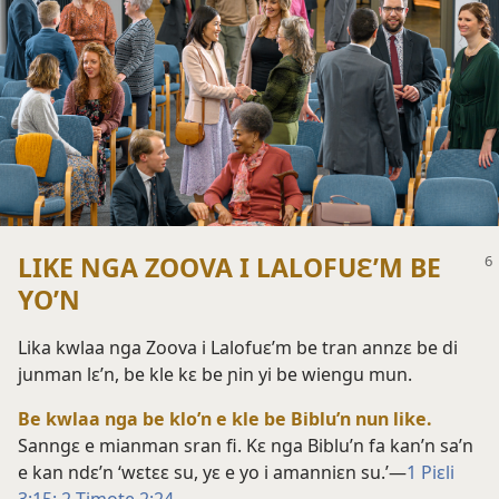
LIKE NGA ZOOVA I LALOFUƐ’M BE
YO’N
Lika kwlaa nga Zoova i Lalofuɛ’m be tran annzɛ be di
junman lɛ’n, be kle kɛ be ɲin yi be wiengu mun.
Be kwlaa nga be klo’n e kle be Biblu’n nun like.
Sanngɛ e mianman sran fi. Kɛ nga Biblu’n fa kan’n sa’n
e kan ndɛ’n ‘wɛtɛɛ su, yɛ e yo i amanniɛn su.’—
1 Piɛli