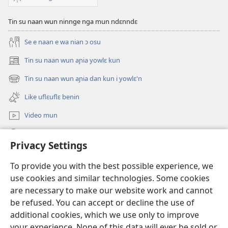
ti
Tin su naan wun ninnge nga mun ndɛnndɛ
yɛ
sran’m
Se e naan e wa nian ɔ osu
be
ɲin
Tin su naan wun aɲia yowlɛ kun
(opens
yiman
new
Tin su naan wun aɲia dan kun i yowlɛ'n
(opens
be
window)
new
wiengu
Like uflɛuflɛ benin
window)
kun-
Video mun
ɔn?
Kunndɛ
Privacy Settings
Like manlɛ
(opens
To provide you with the best possible experience, we
new
use cookies and similar technologies. Some cookies
window)
ƐNTƐNƐTI SU FLUWA SIEWLƐ Watchtower™
are necessary to make our website work and cannot
(opens
be refused. You can accept or decline the use of
new
®
JW Hub
window)
additional cookies, which we use only to improve
(opens
new
your experience. None of this data will ever be sold or