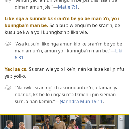
diman amun jɔlɛ.”—
Matie 7:1
.
Like nga a kunndɛ kɛ sran’m be yo be man ɔ’n, yo i
kunngba’n man be.
Sɛ a bu ɔ wiengu’m be sran’n, be
kusu be kwla yo i kunngba’n ɔ lika wie.
“Asa kusu’n, like nga amun klo kɛ sran’m be yo be
man amun’n, amun yo i kunngba’n man be.”—
Liki
6:31
.
Yaci sa cɛ.
Sɛ sran wie yo ɔ like’n, nán ka lɛ se kɛ i ɲinfu
yɛ ɔ yoli-ɔ.
“Nanwlɛ, sran ng’ɔ ti akunndanfuɛ’n, ɔ faman ya
ndɛndɛ, kɛ be lo i ngasi m’ɔ fɛmɛn i ɲin sieman
su’n, ɔ ɲan kɔmin.”—
Ɲanndra Mun 19:11
.