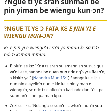
?Ngue ti yɛ sran sunman be
ɲin yiman be wiengu kun-ɔn?
?NGUE TI YƐ Ɔ FATA KƐ
E ƝIN YI E
WIENGU MUN-ƆN?
Kɛ e ɲin yi e wiengu’n i sɔ’n yo maan kɛ sa tɔ’n
ndɛ’n kɔman mmua.
Biblu’n se kɛ: “Kɛ a tɛ sran su amanniɛn su’n, ɔ guɛ i
ya’n i ase, sanngɛ be nuan nun ndɛ ng’ɔ yra fiaan’n,
ɔ klɔklɔ ya.” (
Ɲanndra Mun 15:1
) Sanngɛ kɛ e ijɔlɛ
nun nin e ayeliɛ’n nun e kle kɛ e ɲin yiman e
wiengu’n, sɛ ndɛ tɔ e afiɛn’n ɔ kaci ndɛ dan. Yɛ kpɛ
sunman’n i bo guaman kpa.
Zezi seli kɛ: “Ndɛ ng’ɔ o sran’n i awlɛn’n nun’n yɛ ɔ