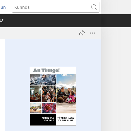
nun
ens
Kunndɛ
w
DƐ
dow)