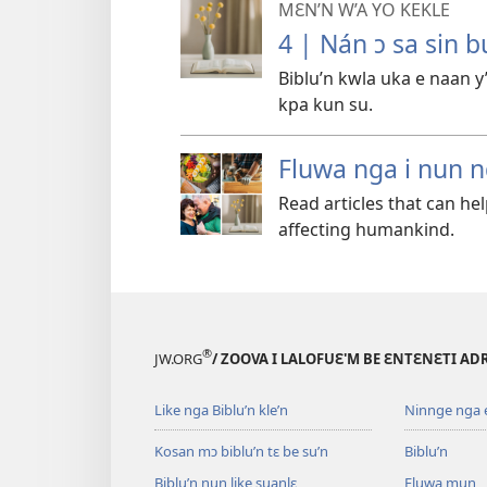
MƐN’N W’A YO KEKLE
4 | Nán ɔ sa sin 
Biblu’n kwla uka e naan y’
kpa kun su.
Fluwa nga i nun 
Read articles that can he
affecting humankind.
®
JW.ORG
/ ZOOVA I LALOFUƐ'M BE ƐNTƐNƐTI AD
Like nga Biblu’n kle’n
Ninnge nga e 
Kosan mɔ biblu’n tɛ be su’n
Biblu’n
Biblu’n nun like suanlɛ
Fluwa mun