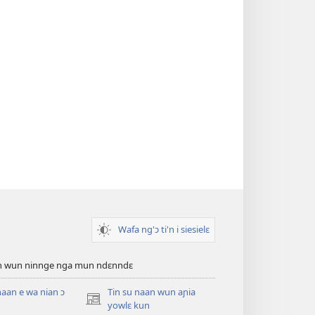
Wafa ng'ɔ ti'n i siesielɛ
an wun ninnge nga mun ndɛnndɛ
naan e wa nian ɔ
Tin su naan wun aɲia
(opens
yowlɛ kun