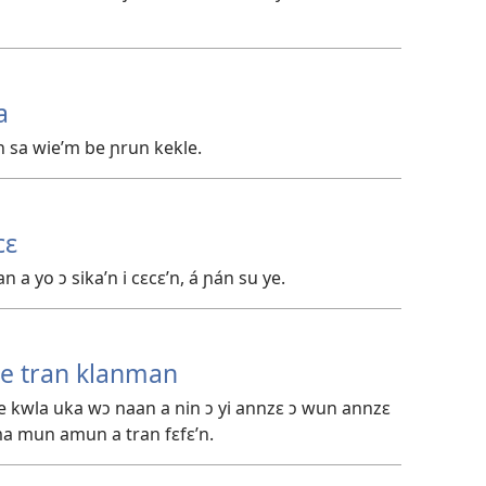
a
rán sa wie’m be ɲrun kekle.
cɛ
an a yo ɔ sika’n i cɛcɛ’n, á ɲán su ye.
be tran klanman
e kwla uka wɔ naan a nin ɔ yi annzɛ ɔ wun annzɛ
a mun amun a tran fɛfɛ’n.