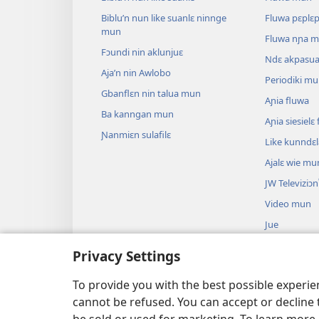
Biblu’n nun like suanlɛ ninnge
Fluwa pɛplɛ
mun
Fluwa nɲa 
Fɔundi nin aklunjuɛ
Ndɛ akpasu
Aja’n nin Awlobo
Periodiki m
Gbanflɛn nin talua mun
Aɲia fluwa
Ba kanngan mun
Aɲia siesiel
Ɲanmiɛn sulafilɛ
Like kunndɛ
Ajalɛ wie mu
JW Televiziɔn
Video mun
Jue
Biblu’n su an
Privacy Settings
Biblu’n nun k
anɔ yilɛ sa’n
To provide you with the best possible experi
cannot be refused. You can accept or decline 