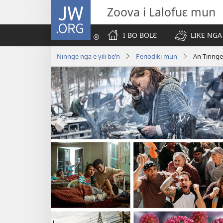
JW.ORG
Zoova i Lalofuɛ mun
I BO BOLƐ
LIKE NGA
Ninnge nga e yili be’n
Periodiki mun
An Tinnge