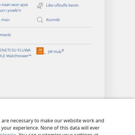
new
u naan wun aɲia
Like uflɛuflɛ benin
window)
un i yowlɛ'n
o mun
Kunndɛ
 manlɛ
ƐNƐTI SU FLUWA
®
JW Hub
(opens
WLƐ Watchtower™
new
window)
es are necessary to make our website work and
your experience. None of this data will ever