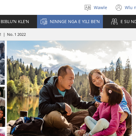
Wawle
Wlu 
Kle
(op
aniɛn'n
ne
 BIBLU’N KLE’N
NINNGE NGA E YILI BE’N
E SU N
win
! | No. 1 2022