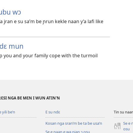
bubu wɔ
a jran e su sa’m be ɲrun kekle naan y’a lafi like
ndɛ mun
lp you and your family cope with the turmoil
RƐSI NGA BE MƐN I WUN ATIN'N
yili be’n
E su ndɛ
Tin su na
Kosan nga sran’m be ta be usa’n
Se e 
osu
Se e naan e wa nian ɔ osu