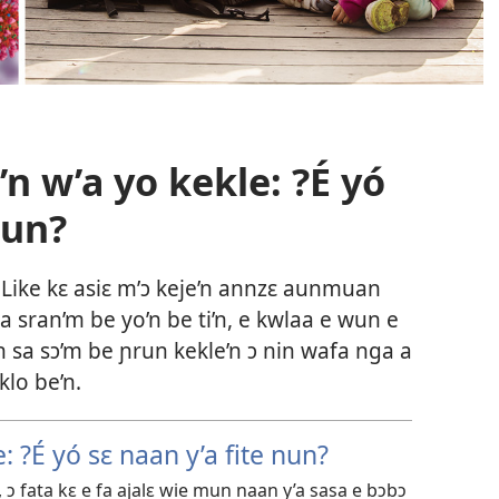
n w’a yo kekle: ?É yó
nun?
 Like kɛ asiɛ m’ɔ keje’n annzɛ aunmuan
nga sran’m be yo’n be ti’n, e kwlaa e wun e
 sa sɔ’m be ɲrun kekle’n ɔ nin wafa nga a
klo be’n.
: ?É yó sɛ naan y’a fite nun?
, ɔ fata kɛ e fa ajalɛ wie mun naan y’a sasa e bɔbɔ