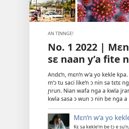
AN TINNGE!
No. 1 2022 | Mɛn’
sɛ naan y’a fite 
Andɛ’n, mɛn’n w’a yo kekle kpa.
m’ɔ tu saci like’n ɔ nin sa tɛtɛ 
ɲrun. Nian wafa nga a kwla jran
kwla sasa ɔ wun ɔ nin be nga a 
Mɛn’n w’a yo kekle
Kɛ sa kekle’m be tɔ e su’n