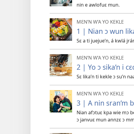
nin e awlofuɛ mun.
MƐN’N W’A YO KEKLE
1 | Nian ɔ wun lik
Sɛ a ti juejue’n, á kwlá j
MƐN’N W’A YO KEKLE
2 | Yo ɔ sika’n i cɛ
Sɛ lika’n ti kekle ɔ su’n na
MƐN’N W’A YO KEKLE
3 | A nin sran’m 
Nian afɔtuɛ kpa wie mɔ b
ɔ janvuɛ mun annzɛ ɔ mm