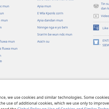
Tin s
pɛ mun
Aɲia mun
(opens
dan k
new
mun
E Wla Kpɛnlɛ cɛn’n
Vide
window)
a mun
Aɲia dandan mun
un
Ninnge nga e yo be’n
Like
(opens
Sran’m be wun ndɛ mun
new
window)
ƐNT
ɛ fluwa mun
Asiɛ’n su
(opens
SIE
lɛ fluwa mun
new
window)
n
®
ɔ nga be tie’n
annganlɛ m’ɔ ti kɛ
ence, we use cookies and similar technologies. Some cooki
the use of additional cookies, which we use only to improve 