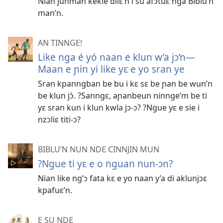
Nian junman kekle dilɛ’n i su afɔtuɛ nga Biblu’n
man’n.
AN TINNGE!
Like nga é yó naan e klun w’a jɔ’n—
Maan e ɲin yi like yɛ e yo sran ye
Sran kpanngban be bu i kɛ sɛ be ɲan be wun’n
be klun jɔ́. ?Sanngɛ, aɲanbeun ninnge’m be ti
yɛ sran kun i klun kwla jɔ-ɔ? ?Ngue yɛ e sie i
nzɔliɛ titi-ɔ?
BIBLU’N NUN NDƐ CINNJIN MUN
?Ngue ti yɛ e o nguan nun-ɔn?
Nian like ng’ɔ fata kɛ e yo naan y’a di aklunjɔɛ
kpafuɛ’n.
E SU NDƐ