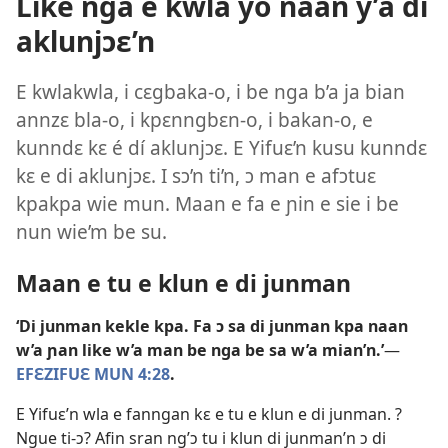
Like nga e kwla yo naan y’a di
aklunjɔɛ’n
E kwlakwla, i cɛgbaka-o, i be nga b’a ja bian
annzɛ bla-o, i kpɛnngbɛn-o, i bakan-o, e
kunndɛ kɛ é dí aklunjɔɛ. E Yifuɛ’n kusu kunndɛ
kɛ e di aklunjɔɛ. I sɔ’n ti’n, ɔ man e afɔtuɛ
kpakpa wie mun. Maan e fa e ɲin e sie i be
nun wie’m be su.
Maan e tu e klun e di junman
‘Di junman kekle kpa. Fa ɔ sa di junman kpa naan
w’a ɲan like w’a man be nga be sa w’a mian’n.’
—​
EFƐZIFUƐ MUN 4:28
.
E Yifuɛ’n wla e fanngan kɛ e tu e klun e di junman. ?
Ngue ti-ɔ? Afin sran ng’ɔ tu i klun di junman’n ɔ di