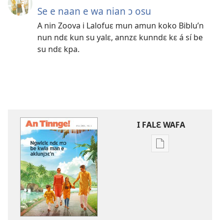
Se e naan e wa nian ɔ osu
A nin Zoova i Lalofuɛ mun amun koko Biblu’n
nun ndɛ kun su yalɛ, annzɛ kunndɛ kɛ á sí be
su ndɛ kpa.
I FALƐ WAFA
Nga
be
kanngan
nun
mannzin
kanngan'm
be