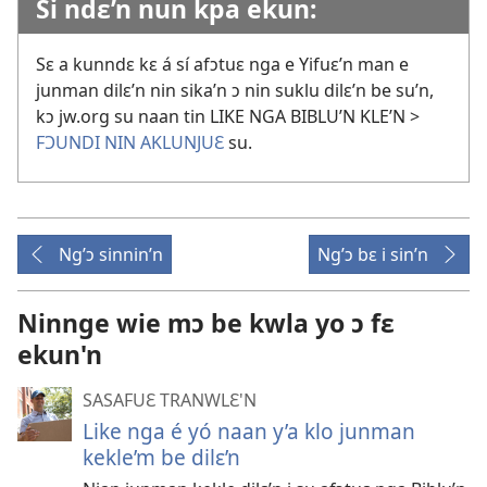
Si ndɛ’n nun kpa ekun:
Sɛ a kunndɛ kɛ á sí afɔtuɛ nga e Yifuɛ’n man e
junman dilɛ’n nin sika’n ɔ nin suklu dilɛ’n be su’n,
kɔ jw.org su naan tin LIKE NGA BIBLU’N KLE’N >
FƆUNDI NIN AKLUNJUƐ
su.
Ng’ɔ sinnin’n
Ng’ɔ bɛ i sin’n
Ninnge wie mɔ be kwla yo ɔ fɛ
ekun'n
SASAFUƐ TRANWLƐ'N
Like nga é yó naan y’a klo junman
kekle’m be dilɛ’n