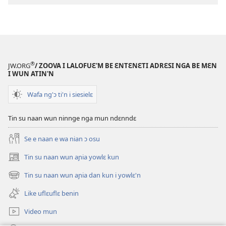
su'n
i
falɛ
wafa'n
AN
®
JW.ORG
/ ZOOVA I LALOFUƐ'M BE ƐNTƐNƐTI ADRƐSI NGA BE MƐN
TINNGE!
I WUN ATIN'N
Ngwlɛlɛ
Wafa ng'ɔ ti'n i siesielɛ
ndɛ
mɔ
Tin su naan wun ninnge nga mun ndɛnndɛ
be
kwla
Se e naan e wa nian ɔ osu
man
e
Tin su naan wun aɲia yowlɛ kun
(opens
aklunjɔɛ’n
new
Tin su naan wun aɲia dan kun i yowlɛ'n
(opens
window)
new
Like uflɛuflɛ benin
window)
Video mun