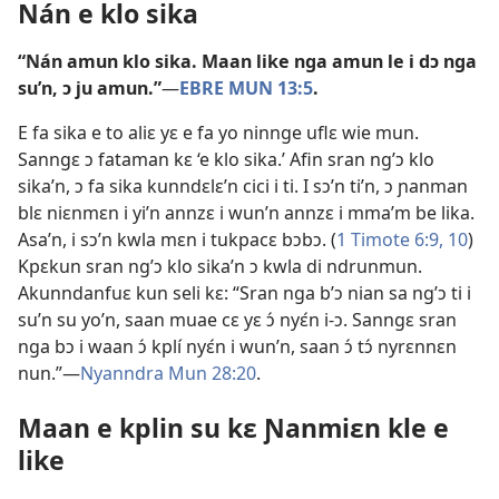
Nán e klo sika
“Nán amun klo sika. Maan like nga amun le i dɔ nga
su’n, ɔ ju amun.”
—​
EBRE MUN 13:5
.
E fa sika e to aliɛ yɛ e fa yo ninnge uflɛ wie mun.
Sanngɛ ɔ fataman kɛ ‘e klo sika.’ Afin sran ng’ɔ klo
sika’n, ɔ fa sika kunndɛlɛ’n cici i ti. I sɔ’n ti’n, ɔ ɲanman
blɛ niɛnmɛn i yi’n annzɛ i wun’n annzɛ i mma’m be lika.
Asa’n, i sɔ’n kwla mɛn i tukpacɛ bɔbɔ. (
1 Timote 6:9, 10
)
Kpɛkun sran ng’ɔ klo sika’n ɔ kwla di ndrunmun.
Akunndanfuɛ kun seli kɛ: “Sran nga b’ɔ nian sa ng’ɔ ti i
su’n su yo’n, saan muae cɛ yɛ ɔ́ nyɛ́n i-ɔ. Sanngɛ sran
nga bɔ i waan ɔ́ kplí nyɛ́n i wun’n, saan ɔ́ tɔ́ nyrɛnnɛn
nun.”—​
Nyanndra Mun 28:20
.
Maan e kplin su kɛ Ɲanmiɛn kle e
like