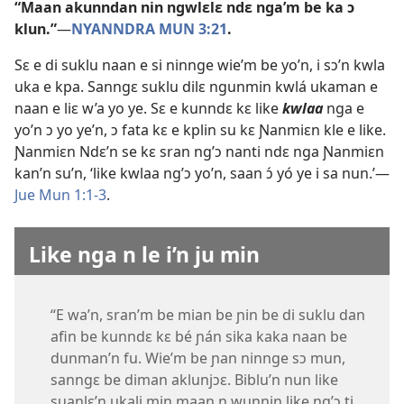
“Maan akunndan nin ngwlɛlɛ ndɛ nga’m be ka ɔ
klun.”
—​
NYANNDRA MUN 3:21
.
Sɛ e di suklu naan e si ninnge wie’m be yo’n, i sɔ’n kwla
uka e kpa. Sanngɛ suklu dilɛ ngunmin kwlá ukaman e
naan e liɛ w’a yo ye. Sɛ e kunndɛ kɛ like
kwlaa
nga e
yo’n ɔ yo ye’n, ɔ fata kɛ e kplin su kɛ Ɲanmiɛn kle e like.
Ɲanmiɛn Ndɛ’n se kɛ sran ng’ɔ nanti ndɛ nga Ɲanmiɛn
kan’n su’n, ‘like kwlaa ng’ɔ yo’n, saan ɔ́ yó ye i sa nun.’—​
Jue Mun 1:1-3
.
Like nga n le i’n ju min
“E wa’n, sran’m be mian be ɲin be di suklu dan
afin be kunndɛ kɛ bé ɲán sika kaka naan be
dunman’n fu. Wie’m be ɲan ninnge sɔ mun,
sanngɛ be diman aklunjɔɛ. Biblu’n nun like
suanlɛ’n ukali min maan n wunnin like ng’ɔ ti