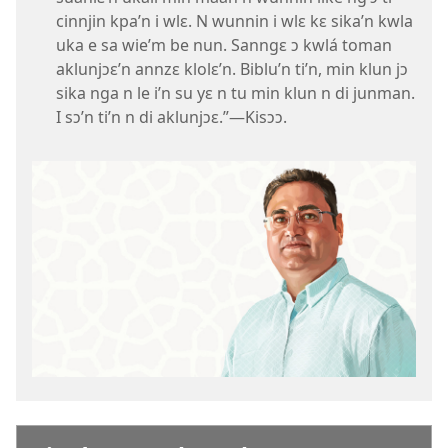
cinnjin kpa’n i wlɛ. N wunnin i wlɛ kɛ sika’n kwla
uka e sa wie’m be nun. Sanngɛ ɔ kwlá toman
aklunjɔɛ’n annzɛ klolɛ’n. Biblu’n ti’n, min klun jɔ
sika nga n le i’n su yɛ n tu min klun n di junman.
I sɔ’n ti’n n di aklunjɔɛ.”—​Kisɔɔ.