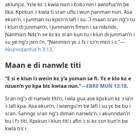
aklunjɔɛ. Yɛle kɛ ɔ kwla niɛn i bɔbɔ nin i awlofuɛ’m be
lika. Kpɛkun ɔ kwla ti sran uflɛ i wun ɲanman nun. Asa
ekun’n, i junman su kpɛn’n lafi i su. Ɔ maan sran ng’ɔ tu
i klun di junman’n, i junman’n fimɛn i sa ndɛndɛ.
Ɲanmiɛn Ndɛ’n se kɛ kɛ sran kun tu i klun di junman’n i
su ye ng’ɔ ɲɛn i’n, “Ɲanmiɛn yɛ ɔ fɛ i sɔ’n mɛn i-ɔ.”—​
Akunndanfuɛ’n 3:13
.
Maan e di nanwlɛ titi
“E si e klun lɔ weiin kɛ y’a yoman sa fi. Yɛ e klo kɛ e
nzuɛn’n yo kpa blɛ kwlaa nun.”
—​
EBRE MUN 13:18
.
Sran ng’ɔ di nanwlɛ titi’n, i wla gua ase kpɛkun kɛ ɔ la’n
ɔ lafi kpa. Asa ekun’n, i wiengu’m be lafi i su yɛ be bu i
sran. Sanngɛ sran ng’ɔ diman nanwlɛ’n, i akunndan’n
bu i fɔ titi. Kpɛkun i klun titi i afin ɔ si kɛ cɛn kun’n be
kwla trɛ i.