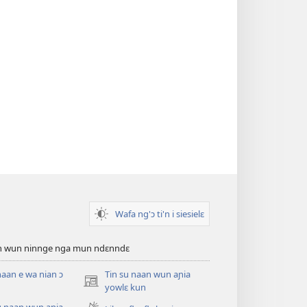
Wafa ng'ɔ ti'n i siesielɛ
an wun ninnge nga mun ndɛnndɛ
naan e wa nian ɔ
Tin su naan wun aɲia
(opens
yowlɛ kun
new