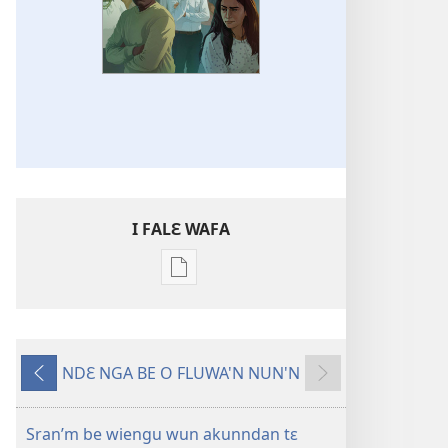
I FALƐ WAFA
Nga
be
kanngan
nun
NDƐ NGA BE O FLUWA'N NUN'N
mannzin
Ng’ɔ
Ng’ɔ
kanngan'm
sinnin’n
bɛ
be
i
Sran’m be wiengu wun akunndan tɛ
su'n