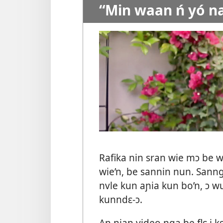
“Min waan ń yó na
Rafika nin sran wie mɔ be w
wie’n, be sannin nun. Sanng
nvle kun aɲia kun bo’n, ɔ wun
kunndɛ-ɔ.
An nian video nga be flɛ i k