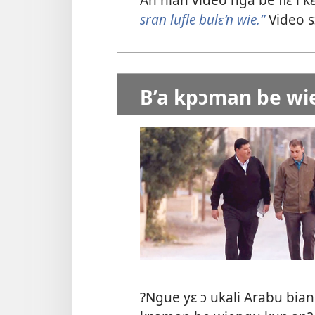
sran lufle bulɛ’n wie.”
Video s
B’a kpɔman be wi
?Ngue yɛ ɔ ukali Arabu bian