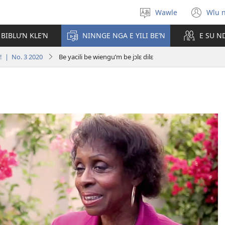
Wawle
Wlu 
Kle
(op
aniɛn'n
ne
 BIBLU’N KLE’N
NINNGE NGA E YILI BE’N
E SU N
win
! | No. 3 2020
Be yacili be wiengu’m be jɔlɛ dilɛ