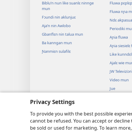
Biblu’n nun like suanlɛ ninnge
Fluwa pɛplɛ
mun
Fluwa nɲa 
Fɔundi nin aklunjuɛ
Ndɛ akpasu
Aja’n nin Awlobo
Periodiki m
Gbanflɛn nin talua mun
Aɲia fluwa
Ba kanngan mun
Aɲia siesiel
Ɲanmiɛn sulafilɛ
Like kunndɛ
Ajalɛ wie mu
JW Televiziɔn
Video mun
Jue
Biblu’n su an
Privacy Settings
Biblu’n nun k
anɔ yilɛ sa’n
To provide you with the best possible experi
cannot be refused. You can accept or decline 
be sold or used for marketing. To learn more