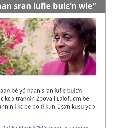
an sran lufle bulɛ’n wie”
aan bé yó naan sran lufle bulɛ’n
ɛ kɛ ɔ trannin Zoova i Lalofuɛ’m be
nin i kɛ be bo ti kun. I sɔ’n kusu yɛ ɔ
ɛ
Rafika Morisi: “Min waan ń yó naan