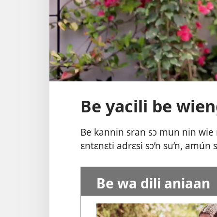
Be yacili be wien
Be kannin sran sɔ mun nin wie
ɛntɛnɛti adrɛsi sɔ’n su’n, amún 
Be wa dili aniaan