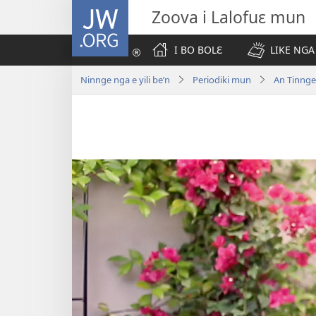
JW.ORG
Zoova i Lalofuɛ mun
I BO BOLƐ
LIKE NGA
Ninnge nga e yili be’n
Periodiki mun
An Tinnge