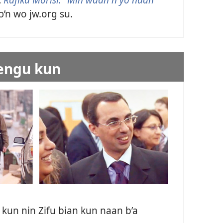
ɔ’n wo jw.org su.
engu kun
 kun nin Zifu bian kun naan b’a