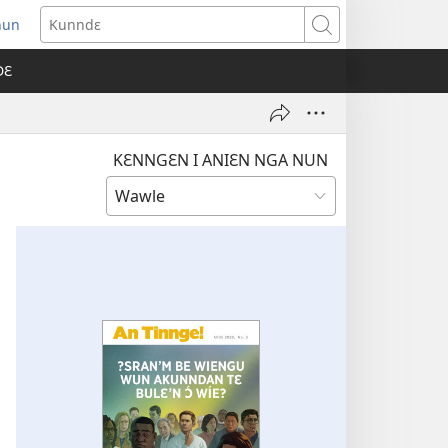
nun
ens
Kunndɛ
w
DƐ
dow)
KƐNNGƐN I ANIƐN NGA NUN