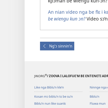
kpɔman be wiengu kun-ɔn?
An nian video nga be flɛ i k
be wiengu kun ɔn?
Video sɔ’n
Ng’ɔ sinnin’n
®
JW.ORG
/ ZOOVA I LALOFUƐ'M BE ƐNTƐNƐTI AD
Like nga Biblu’n kle’n
Ninnge nga e 
Kosan mɔ biblu’n tɛ be su’n
Biblu’n
Biblu’n nun like suanlɛ
Fluwa mun