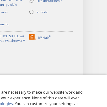
u naan wun aɲia
Like uflɛuflɛ benin
window)
un i yowlɛ'n
o mun
Kunndɛ
 manlɛ
ƐNƐTI SU FLUWA
®
JW Hub
(opens
WLƐ Watchtower™
new
window)
es are necessary to make our website work and
your experience. None of this data will ever
nologies
. You can customize your settings at