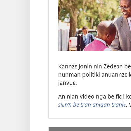
Kannzɛ Jonin nin Zedeɔn be
nunman politiki anuannzɛ k
janvuɛ.
An nian video nga be flɛ i k
siɛn’n be tran aniaan tranlɛ
.