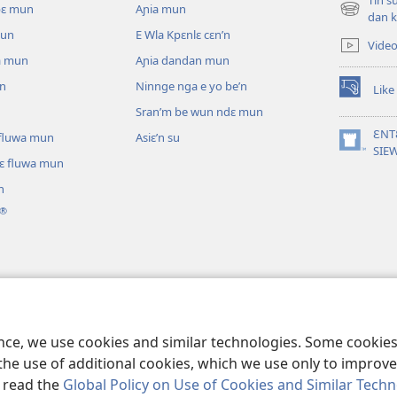
Tin s
pɛ mun
Aɲia mun
(opens
dan k
new
mun
E Wla Kpɛnlɛ cɛn’n
Vide
window)
a mun
Aɲia dandan mun
un
Ninnge nga e yo be’n
Like
(opens
Sran’m be wun ndɛ mun
new
window)
ƐNT
ɛ fluwa mun
Asiɛ’n su
(opens
SIE
lɛ fluwa mun
new
window)
n
®
ɔ nga be tie’n
annganlɛ m’ɔ ti kɛ
ence, we use cookies and similar technologies. Some cooki
the use of additional cookies, which we use only to improve 
, read the
Global Policy on Use of Cookies and Similar Tech