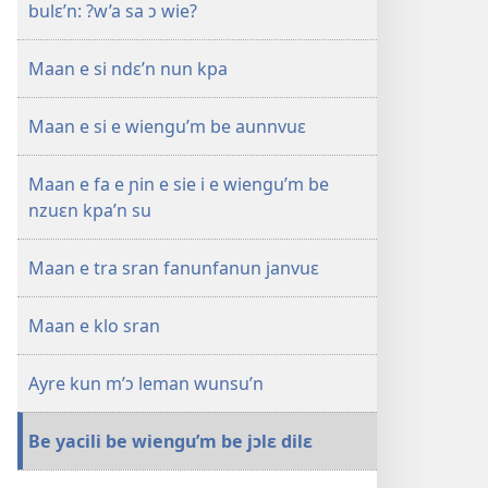
sin’n
bulɛ’n: ?w’a sa ɔ wie?
i
falɛ
Maan e si ndɛ’n nun kpa
wafa'n
AN
Maan e si e wiengu’m be aunnvuɛ
TINNGE!
?
Sran’m
Maan e fa e ɲin e sie i e wiengu’m be
be
nzuɛn kpa’n su
wiengu
wun
Maan e tra sran fanunfanun janvuɛ
akunndan
tɛ
Maan e klo sran
bulɛ’n
ɔ́
Ayre kun m’ɔ leman wunsu’n
wíe?
Be yacili be wiengu’m be jɔlɛ dilɛ