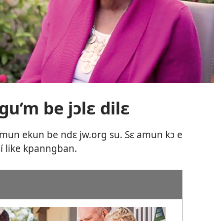
gu’m be jɔlɛ dilɛ
 mun ekun be ndɛ jw.org su. Sɛ amun kɔ e
sí like kpanngban.