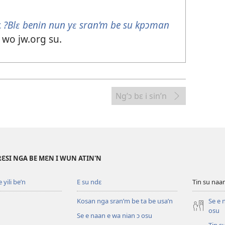
ɛ
?Blɛ benin nun yɛ sran’m be su kpɔman
 wo jw.org su.
Ng’ɔ bɛ i sin’n
RƐSI NGA BE MƐN I WUN ATIN'N
yili be’n
E su ndɛ
Tin su na
Kosan nga sran’m be ta be usa’n
Se e 
osu
Se e naan e wa nian ɔ osu