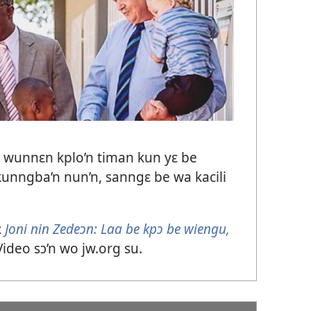
 wunnɛn kplo’n timan kun yɛ be
unngba’n nun’n, sanngɛ be wa kacili
ɛ
Joni nin Zedeɔn: Laa be kpɔ be wiengu,
Video sɔ’n wo jw.org su.