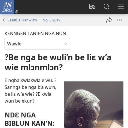
JW.ORG
Wlu
nun
Kaci
Kunndɛ
KL
(opens
aniɛn'n
JW.ORG
I
Sasafuɛ Tranwlɛ'n | No. 3 2019
new
su
SU
window)
like
ND
KƐNNGƐN I ANIƐN NGA NUN
M
?Be nga be wuli’n be liɛ w’a
wie mlɔnmlɔn?
E ngba kwlakwla e wu. ?
Sanngɛ be nga b’a wu’n,
be liɛ w’a wie? ?E kwla
wun be ekun?
NDƐ NGA
BIBLUN KAN’N: