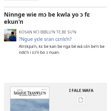
Ninnge wie mɔ be kwla yo ɔ fɛ
ekun'n
KOSAN MƆ BIBLU’N TƐ BE SU’N
?Ngue yɛle sran cɛnlɛ’n?
Atrɛkpa’n, kɛ be kan be nga bé wá cɛ́n be’n be
ndɛ’n i sɔ’n bo ɔ nuan.
I FALƐ WAFA
Nga
be