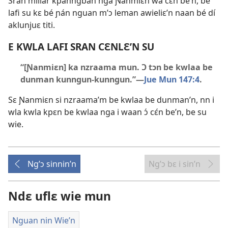
Sran miliar kpanngban nga Ɲanmiɛn wá cɛ́n be’n, be
lafi su kɛ bé ɲán nguan m’ɔ leman awieliɛ’n naan bé dí
aklunjuɛ titi.
E KWLA LAFI SRAN CƐNLƐ’N SU
“[Ɲanmiɛn] ka nzraama mun. Ɔ tɔn be kwlaa be
dunman kunngun-kunngun.”​—
Jue Mun 147:4
.
Sɛ Ɲanmiɛn si nzraama’m be kwlaa be dunman’n, nn i
wla kwla kpɛn be kwlaa nga i waan ɔ́ cɛ́n be’n, be su
wie.
Ng’ɔ sinnin’n
Ng’ɔ bɛ i sin’n
Ndɛ uflɛ wie mun
Nguan nin Wie’n