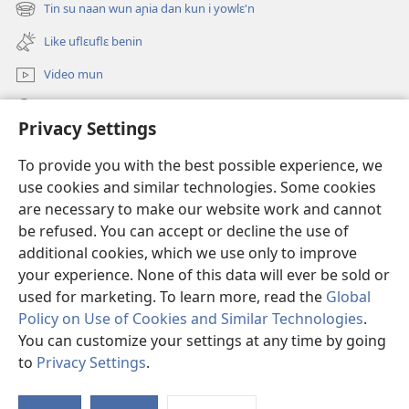
new
Tin su naan wun aɲia dan kun i yowlɛ'n
(opens
w’a
window)
new
wie?
Like uflɛuflɛ benin
window)
Video mun
Kunndɛ
Privacy Settings
Like manlɛ
(opens
To provide you with the best possible experience, we
new
use cookies and similar technologies. Some cookies
window)
ƐNTƐNƐTI SU FLUWA SIEWLƐ Watchtower™
are necessary to make our website work and cannot
(opens
be refused. You can accept or decline the use of
new
®
JW Hub
window)
additional cookies, which we use only to improve
(opens
new
your experience. None of this data will ever be sold or
window)
used for marketing. To learn more, read the
Global
Policy on Use of Cookies and Similar Technologies
.
You can customize your settings at any time by going
Copyright
© 2026 Watch Tower Bible and Tract Society of Pennsylvania.
I SU JUNMAN DILƐ'N I SU MMLA MUN
|
NVIALIƐ NUN NDƐ
|
to
Privacy Settings
.
S
PRIVACY SETTINGS
Ta