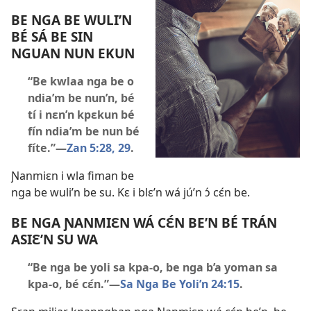
BE NGA BE WULI’N
BÉ SÁ BE SIN
NGUAN NUN EKUN
“Be kwlaa nga be o
ndia’m be nun’n, bé
tí i nɛn’n kpɛkun bé
fín ndia’m be nun bé
fíte.”​—
Zan 5:28, 29
.
Ɲanmiɛn i wla fiman be
nga be wuli’n be su. Kɛ i blɛ’n wá jú’n ɔ́ cɛ́n be.
BE NGA ƝANMIƐN WÁ CƐ́N BE’N BÉ TRÁN
ASIƐ’N SU WA
“Be nga be yoli sa kpa-o, be nga b’a yoman sa
kpa-o, bé cɛ́n.”​—
Sa Nga Be Yoli’n 24:15
.