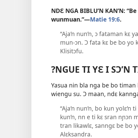
NDƐ NGA BIBLU’N KAN’N: “Be t
wunmuan.”—
Matie 19:6
.
“Aja’n nun’n, ɔ fataman kɛ ya
mun-ɔn. Ɔ fata kɛ be bo yo k
Klisitɔfu.
?NGUE TI YƐ I SƆ’N 
Yasua nin bla nga be bo timan k
wiengu su. Ɔ maan, ndɛ kannga
“Aja’n nun’n, bo kun yolɛ’n t
kun’n, nn e ti kɛ sran nɲɔn
tran likawlɛ, sanngɛ be bo 
Alɛksandra.