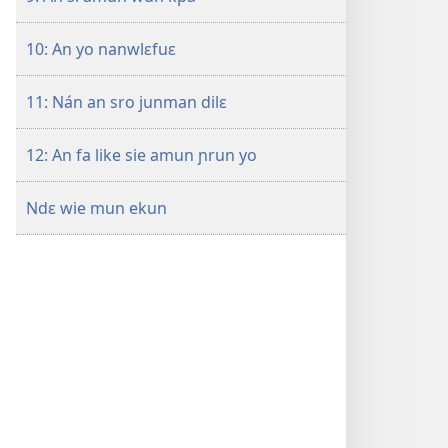
10: An yo nanwlɛfuɛ
11: Nán an sro junman dilɛ
12: An fa like sie amun ɲrun yo
Ndɛ wie mun ekun