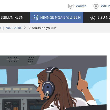
Wawle
Wlu 
Kle
(op
aniɛn'n
ne
 BIBLU’N KLE’N
NINNGE NGA E YILI BE’N
E SU N
win
! | No. 2 2018
2: Amun bo yo kun