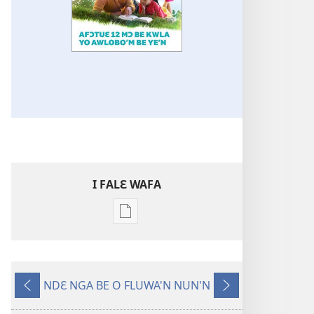
I FALƐ WAFA
Nga
be
kanngan
nun
NDƐ NGA BE O FLUWA'N NUN'N
mannzin
Ng’ɔ
Ng’ɔ
kanngan'm
sinnin’n
bɛ