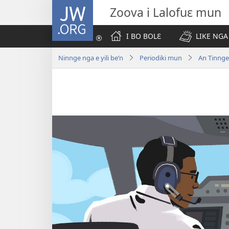
JW.ORG
Zoova i Lalofuɛ mun
I BO BOLƐ
LIKE NGA
Ninnge nga e yili be’n
Periodiki mun
An Tinnge