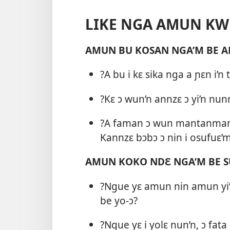
LIKE NGA AMUN KW
AMUN BU KOSAN NGA’M BE 
?A bu i kɛ sika nga a ɲɛn i’n 
?Kɛ ɔ wun’n annzɛ ɔ yi’n nun
?A faman ɔ wun mantanman ɔ
Kannzɛ bɔbɔ ɔ nin i osufuɛ’
AMUN KOKO NDƐ NGA’M BE S
?Ngue yɛ amun nin amun yi
be yo-ɔ?
?Ngue yɛ i yolɛ nun’n, ɔ fat