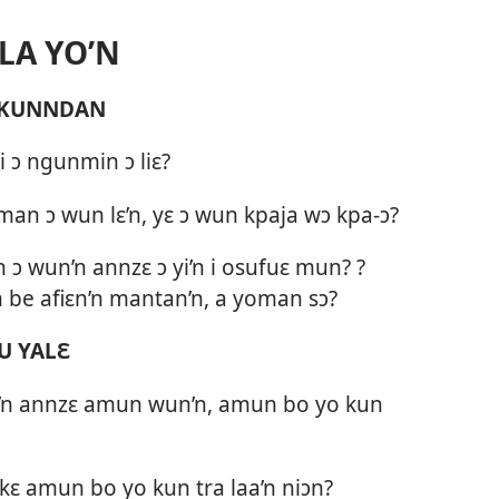
LA YO’N
AKUNNDAN
ti ɔ ngunmin ɔ liɛ?
man ɔ wun lɛ’n, yɛ ɔ wun kpaja wɔ kpa-ɔ?
 wun’n annzɛ ɔ yi’n i osufuɛ mun? ?
m be afiɛn’n mantan’n, a yoman sɔ?
U YALƐ
’n annzɛ amun wun’n, amun bo yo kun
a kɛ amun bo yo kun tra laa’n niɔn?