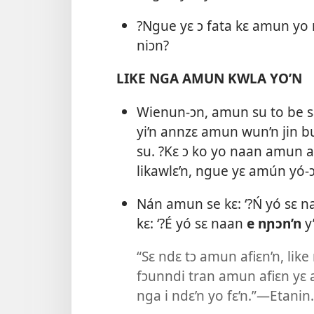
?Ngue yɛ ɔ fata kɛ amun yo 
niɔn?
LIKE NGA AMUN KWLA YO’N
Wienun-ɔn, amun su to be sa
yi’n annzɛ amun wun’n jin b
su. ?Kɛ ɔ ko yo naan amun 
likawlɛ’n, ngue yɛ amún yó-
Nán amun se kɛ: ‘?Ń yó sɛ 
kɛ: ‘?É yó sɛ naan
e nɲɔn’n
y’
“Sɛ ndɛ tɔ amun afiɛn’n, like
fɔunndi tran amun afiɛn y
nga i ndɛ’n yo fɛ’n.”—Etanin.