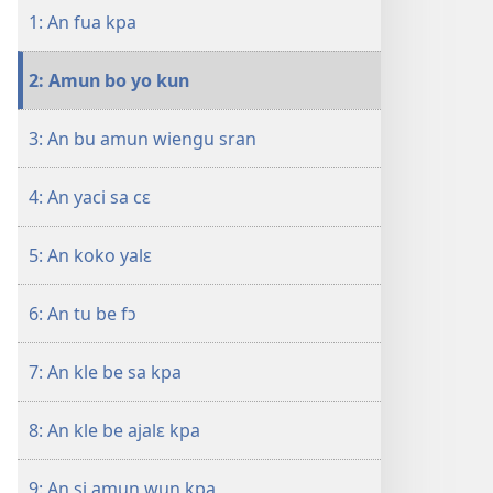
be
i
1: An fua kpa
su'n
sin’n
i
2: Amun bo yo kun
falɛ
wafa'n
3: An bu amun wiengu sran
AN
TINNGE!
Afɔtuɛ
4: An yaci sa cɛ
12
mɔ
5: An koko yalɛ
be
kwla
6: An tu be fɔ
yo
awlobo’m
7: An kle be sa kpa
be
ye’n
8: An kle be ajalɛ kpa
9: An si amun wun kpa