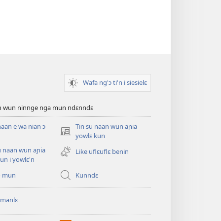
Wafa ng'ɔ ti'n i siesielɛ
an wun ninnge nga mun ndɛnndɛ
naan e wa nian ɔ
Tin su naan wun aɲia
(opens
yowlɛ kun
new
u naan wun aɲia
Like uflɛuflɛ benin
window)
un i yowlɛ'n
o mun
Kunndɛ
 manlɛ