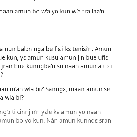
naan amun bo w’a yo kun w’a tra laa’n
 nun balɔn nga be flɛ i kɛ tenisi’n. Amun
ue kun, yɛ amun kusu amun jin bue uflɛ
a jran bue kunngba’n su naan amun a to i
ɔ?
naan m’an wla bi?’ Sanngɛ, maan amun se
a wla bi?’
 ng’ɔ ti cinnjin’n yɛle kɛ amun yo naan
ɛ amun bo yo kun. Nán amun kunndɛ sran