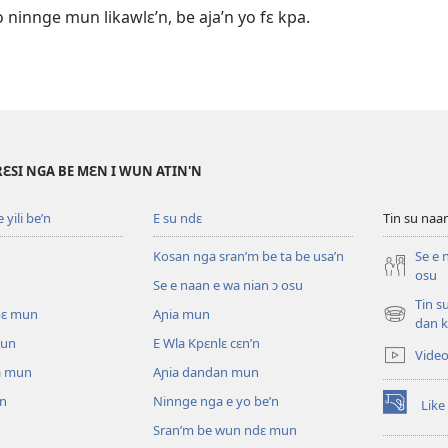
o ninnge mun likawlɛ’n, be aja’n yo fɛ kpa.
RƐSI NGA BE MƐN I WUN ATIN'N
yili be’n
E su ndɛ
Tin su na
Kosan nga sran’m be ta be usa’n
Se e 
osu
Se e naan e wa nian ɔ osu
Tin s
pɛ mun
Aɲia mun
(opens
dan k
new
mun
E Wla Kpɛnlɛ cɛn’n
Vide
window)
a mun
Aɲia dandan mun
un
Ninnge nga e yo be’n
Like
(opens
Sran’m be wun ndɛ mun
new