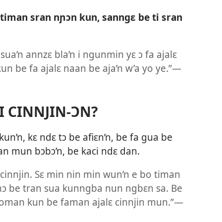
iman sran nɲɔn kun, sanngɛ be ti sran
sua’n annzɛ bla’n i ngunmin yɛ ɔ fa ajalɛ
un be fa ajalɛ naan be aja’n w’a yo ye.”​—
TI CINNJIN-ƆN?
un’n, kɛ ndɛ tɔ be afiɛn’n, be fa gua be
n mun bɔbɔ’n, be kaci ndɛ dan.
i cinnjin. Sɛ min nin min wun’n e bo timan
 mɔ be tran sua kunngba nun ngbɛn sa. Be
yoman kun be faman ajalɛ cinnjin mun.”​—