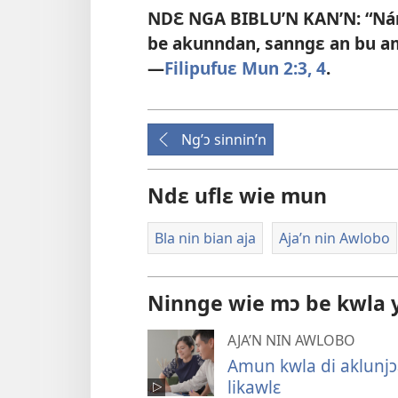
NDƐ NGA BIBLU’N KAN’N: “Nán
be akunndan, sanngɛ an bu am
—
Filipufuɛ Mun 2:3, 4
.
Ng’ɔ sinnin’n
Ndɛ uflɛ wie mun
Bla nin bian aja
Aja’n nin Awlobo
Ninnge wie mɔ be kwla y
AJA’N NIN AWLOBO
Amun kwla di aklunj
likawlɛ