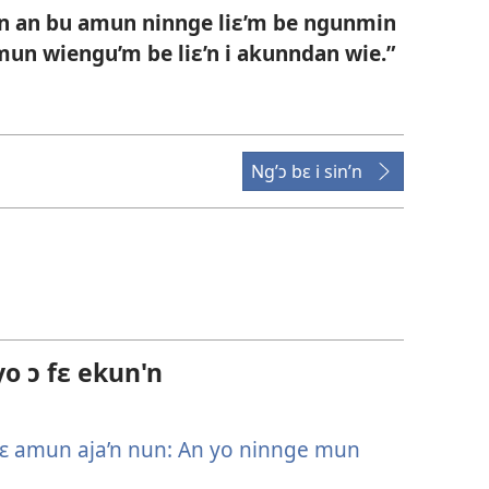
 an bu amun ninnge liɛ’m be ngunmin
un wiengu’m be liɛ’n i akunndan wie.”​
Ng’ɔ bɛ i sin’n
o ɔ fɛ ekun'n
ɔɛ amun aja’n nun: An yo ninnge mun