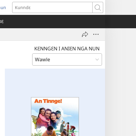
nun
ens
Kunndɛ
w
DƐ
dow)
KƐNNGƐN I ANIƐN NGA NUN