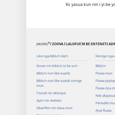
Kɛ yasua kun nin i yi be y
®
JW.ORG
/ ZOOVA I LALOFUƐ'M BE ƐNTƐNƐTI AD
Like nga Biblu’n kle’n
Ninnge nga e 
Kosan mɔ biblu’n tɛ be su’n
Biblu’n
Biblu’n nun like suanlɛ
Fluwa mun
Biblu’n nun like suanlɛ ninnge
Fluwa pɛplɛ
mun
Fluwa nɲa 
Fɔundi nin aklunjuɛ
Ndɛ akpasu
Aja’n nin Awlobo
Periodiki m
Gbanflɛn nin talua mun
Aɲia fluwa