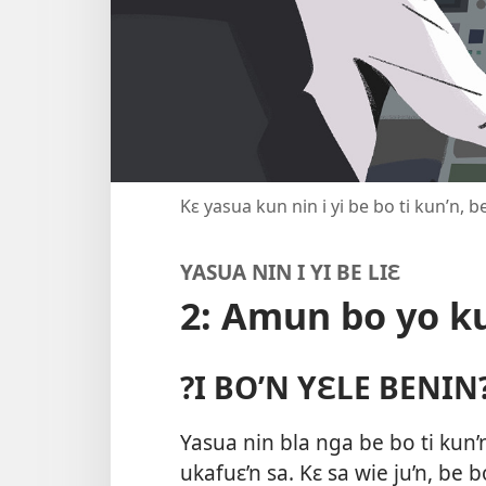
Kɛ yasua kun nin i yi be bo ti kun’n, b
YASUA NIN I YI BE LIƐ
2: Amun bo yo k
?I BO’N YƐLE BENIN
Yasua nin bla nga be bo ti kun’n
ukafuɛ’n sa. Kɛ sa wie ju’n, be b