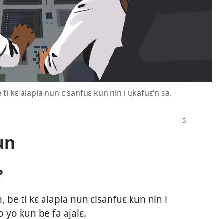
e ti kɛ alapla nun cisanfuɛ kun nin i ukafuɛ’n sa.
un
?
, be ti kɛ alapla nun cisanfuɛ kun nin i
o yo kun be fa ajalɛ.