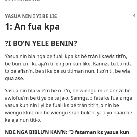
YASUA NIN I YI BE LIƐ
1: An fua kpa
?I BO’N YƐLE BENIN?
Yasua nin bla nga be fuali kpa kɛ bé trán likawlɛ titi’n,
be bumɛn i kɛ aja’n ti le nɲɔn kun like. Kannzɛ bɔbɔ ndɛ
tɔ be afiɛn’n, be si kɛ be su titiman nun. I sɔ’n ti, be wla
gua ase.
Yasua nin bla wie’m be o lɛ’n, be wiengu mun annzɛ be
awlofuɛ’m be ti yɛ be te ja-ɔ. Sanngɛ, ɔ fata kɛ fualɛ nga
yasua kun nin i yi be fuali kɛ bé trán titi’n, ɔ nin be
wiengu klolɛ nin be wiengu sran bulɛ’n, yɛ ɔ yo naan be
ka aja nun titi-ɔ.
NDƐ NGA BIBLU’N KAN’N: “Ɔ fataman kɛ yasua kun