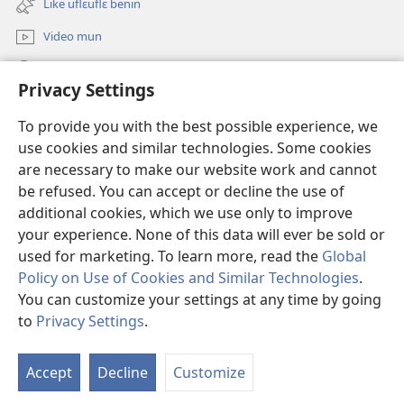
Like uflɛuflɛ benin
window)
Video mun
Kunndɛ
Privacy Settings
Like manlɛ
(opens
To provide you with the best possible experience, we
new
use cookies and similar technologies. Some cookies
window)
ƐNTƐNƐTI SU FLUWA SIEWLƐ Watchtower™
are necessary to make our website work and cannot
(opens
be refused. You can accept or decline the use of
new
®
JW Hub
window)
additional cookies, which we use only to improve
(opens
new
your experience. None of this data will ever be sold or
window)
used for marketing. To learn more, read the
Global
Policy on Use of Cookies and Similar Technologies
.
Copyright
© 2026 Watch Tower Bible and Tract Society of Pennsylvania.
You can customize your settings at any time by going
I SU JUNMAN DILƐ'N I SU MMLA MUN
|
NVIALIƐ NUN NDƐ
|
to
Privacy Settings
.
S
PRIVACY SETTINGS
Ta
Accept
Decline
Customize
of
Co