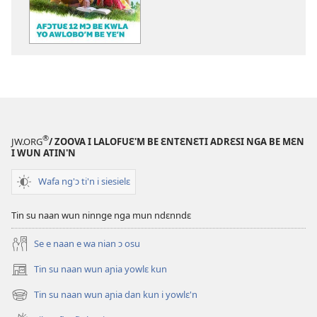
mannzin
kanngan'm
be
su'n
i
falɛ
wafa'n
AN
®
JW.ORG
/ ZOOVA I LALOFUƐ'M BE ƐNTƐNƐTI ADRƐSI NGA BE MƐN
TINNGE!
I WUN ATIN'N
Afɔtuɛ
Wafa ng'ɔ ti'n i siesielɛ
12
mɔ
Tin su naan wun ninnge nga mun ndɛnndɛ
be
kwla
Se e naan e wa nian ɔ osu
yo
awlobo’m
Tin su naan wun aɲia yowlɛ kun
(opens
be
new
Tin su naan wun aɲia dan kun i yowlɛ'n
(opens
ye’n
window)
new