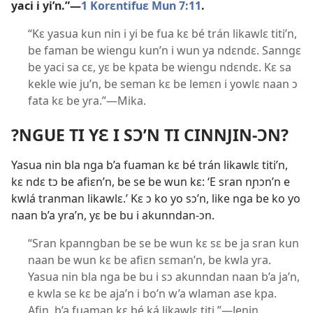
yaci i yi’n.”—
1 Korɛntifuɛ Mun 7:11
.
“Kɛ yasua kun nin i yi be fua kɛ bé trán likawlɛ titi’n,
be faman be wiengu kun’n i wun ya ndɛndɛ. Sanngɛ
be yaci sa cɛ, yɛ be kpata be wiengu ndɛndɛ. Kɛ sa
kekle wie ju’n, be seman kɛ be lemɛn i yowlɛ naan ɔ
fata kɛ be yra.”—​Mika.
?NGUE TI YƐ I SƆ’N TI CINNJIN-ƆN?
Yasua nin bla nga b’a fuaman kɛ bé trán likawlɛ titi’n,
kɛ ndɛ tɔ be afiɛn’n, be se be wun kɛ: ‘E sran nɲɔn’n e
kwlá tranman likawlɛ.’ Kɛ ɔ ko yo sɔ’n, like nga be ko yo
naan b’a yra’n, yɛ be bu i akunndan-ɔn.
“Sran kpanngban be se be wun kɛ sɛ be ja sran kun
naan be wun kɛ be afiɛn sɛman’n, be kwla yra.
Yasua nin bla nga be bu i sɔ akunndan naan b’a ja’n,
e kwla se kɛ be aja’n i bo’n w’a wlaman ase kpa.
Afin, b’a fuaman kɛ bé ká likawlɛ titi.”—​Jenin.