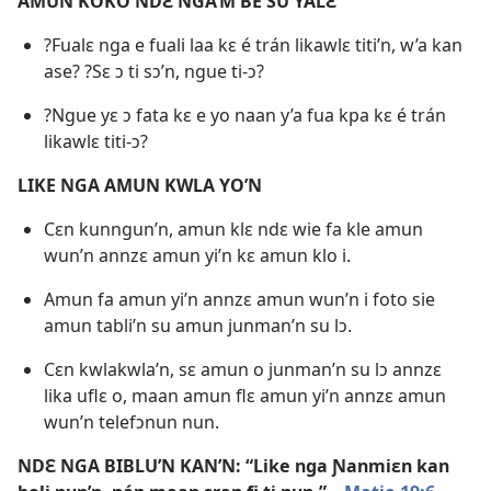
AMUN KOKO NDƐ NGA’M BE SU YALƐ
?Fualɛ nga e fuali laa kɛ é trán likawlɛ titi’n, w’a kan
ase? ?Sɛ ɔ ti sɔ’n, ngue ti-ɔ?
?Ngue yɛ ɔ fata kɛ e yo naan y’a fua kpa kɛ é trán
likawlɛ titi-ɔ?
LIKE NGA AMUN KWLA YO’N
Cɛn kunngun’n, amun klɛ ndɛ wie fa kle amun
wun’n annzɛ amun yi’n kɛ amun klo i.
Amun fa amun yi’n annzɛ amun wun’n i foto sie
amun tabli’n su amun junman’n su lɔ.
Cɛn kwlakwla’n, sɛ amun o junman’n su lɔ annzɛ
lika uflɛ o, maan amun flɛ amun yi’n annzɛ amun
wun’n telefɔnun nun.
NDƐ NGA BIBLU’N KAN’N: “Like nga Ɲanmiɛn kan