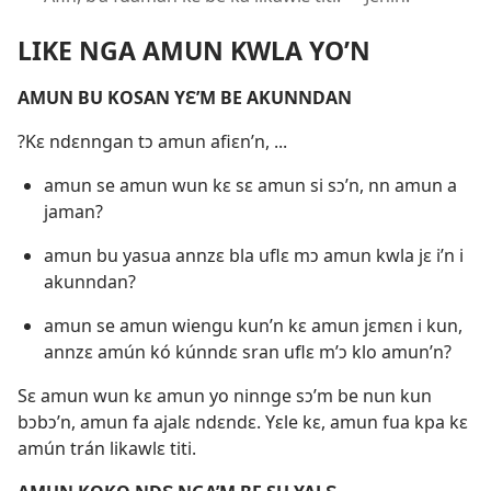
LIKE NGA AMUN KWLA YO’N
AMUN BU KOSAN YƐ’M BE AKUNNDAN
?Kɛ ndɛnngan tɔ amun afiɛn’n, ...
amun se amun wun kɛ sɛ amun si sɔ’n, nn amun a
jaman?
amun bu yasua annzɛ bla uflɛ mɔ amun kwla jɛ i’n i
akunndan?
amun se amun wiengu kun’n kɛ amun jɛmɛn i kun,
annzɛ amún kó kúnndɛ sran uflɛ m’ɔ klo amun’n?
Sɛ amun wun kɛ amun yo ninnge sɔ’m be nun kun
bɔbɔ’n, amun fa ajalɛ ndɛndɛ. Yɛle kɛ, amun fua kpa kɛ
amún trán likawlɛ titi.