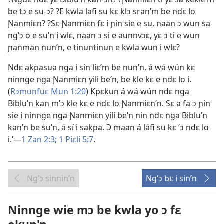
be tɔ e su-ɔ? ?E kwla lafi su kɛ klɔ sran’m be ndɛ lo
Ɲanmiɛn? ?Sɛ Ɲanmiɛn fɛ i ɲin sie e su, naan ɔ wun sa
ng’ɔ o e su’n i wlɛ, naan ɔ si e aunnvɔɛ, yɛ ɔ ti e wun
ɲanman nun’n, e tinuntinun e kwla wun i wlɛ?
Ndɛ akpasua nga i sin liɛ’m be nun’n, á wá wún kɛ
ninnge nga Ɲanmiɛn yili be’n, be kle kɛ e ndɛ lo i.
(
Rɔmunfuɛ Mun 1:20
) Kpɛkun á wá wún ndɛ nga
Biblu’n kan m’ɔ kle kɛ e ndɛ lo Ɲanmiɛn’n. Sɛ a fa ɔ ɲin
sie i ninnge nga Ɲanmiɛn yili be’n nin ndɛ nga Biblu’n
kan’n be su’n, á sí i sakpa. Ɔ maan á láfi su kɛ ‘ɔ ndɛ lo
i.’—
1 Zan 2:3;
1 Piɛli 5:7
.
Ng’ɔ sinnin’n
Ng’ɔ bɛ i sin’n
Ninnge wie mɔ be kwla yo ɔ fɛ