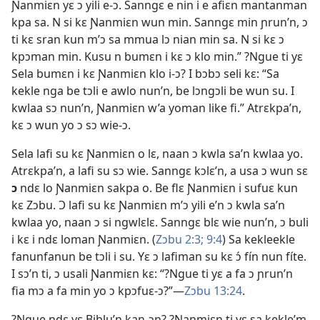
Ɲanmiɛn yɛ ɔ yili e-ɔ. Sanngɛ e nin i e afiɛn mantanman
kpa sa. N si kɛ Ɲanmiɛn wun min. Sanngɛ min ɲrun’n, ɔ
ti kɛ sran kun m’ɔ sa mmua lɔ nian min sa. N si kɛ ɔ
kpɔman min. Kusu n bumɛn i kɛ ɔ klo min.” ?Ngue ti yɛ
Sela bumɛn i kɛ Ɲanmiɛn klo i-ɔ? I bɔbɔ seli kɛ: “Sa
kekle nga be tɔli e awlo nun’n, be lɔngɔli be wun su. I
kwlaa sɔ nun’n, Ɲanmiɛn w’a yoman like fi.” Atrɛkpa’n,
kɛ ɔ wun yo ɔ sɔ wie-ɔ.
Sela lafi su kɛ Ɲanmiɛn o lɛ, naan ɔ kwla sa’n kwlaa yo.
Atrɛkpa’n, a lafi su sɔ wie. Sanngɛ kɔlɛ’n, a usa ɔ wun sɛ
ɔ
ndɛ lo Ɲanmiɛn sakpa o. Be flɛ Ɲanmiɛn i sufuɛ kun
kɛ Zɔbu. Ɔ lafi su kɛ Ɲanmiɛn m’ɔ yili e’n ɔ kwla sa’n
kwlaa yo, naan ɔ si ngwlɛlɛ. Sanngɛ blɛ wie nun’n, ɔ buli
i kɛ i ndɛ loman Ɲanmiɛn. (
Zɔbu 2:3;
9:4
) Sa kekleekle
fanunfanun be tɔli i su. Yɛ ɔ lafiman su kɛ ɔ́ fín nun fíte.
I sɔ’n ti, ɔ usali Ɲanmiɛn kɛ: “?Ngue ti yɛ a fa ɔ ɲrun’n
fia mɔ a fa min yo ɔ kpɔfuɛ-ɔ?”—
Zɔbu 13:24
.
?Ngue ndɛ yɛ Biblu’n kan-ɔn? ?Ɲanmiɛn ti yɛ sa kekle’m