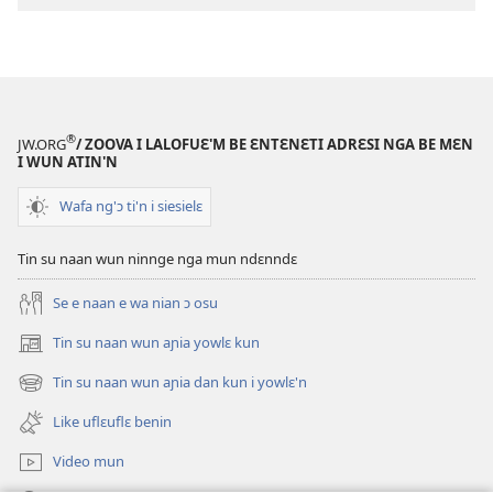
be
su'n
i
falɛ
wafa'n
SASAFUƐ
®
JW.ORG
/ ZOOVA I LALOFUƐ'M BE ƐNTƐNƐTI ADRƐSI NGA BE MƐN
TRANWLƐ'N
I WUN ATIN'N
?
Wafa ng'ɔ ti'n i siesielɛ
Ɔ
ndɛ
Tin su naan wun ninnge nga mun ndɛnndɛ
lo
Ɲanmiɛn?
Se e naan e wa nian ɔ osu
Tin su naan wun aɲia yowlɛ kun
(opens
new
Tin su naan wun aɲia dan kun i yowlɛ'n
(opens
window)
new
Like uflɛuflɛ benin
window)
Video mun