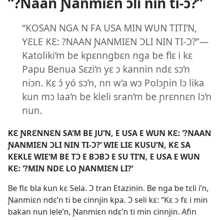
“?Naan Ɲanmiɛn ɔli nin ti-ɔ?”
“KOSAN NGA N FA USA MIN WUN TITI’N,
YƐLE KƐ: ?NAAN ƝANMIƐN ƆLI NIN TI-Ɔ?”—
Katoliki’m be kpɛnngbɛn nga be flɛ i kɛ
Papu Benua Sɛzi’n yɛ ɔ kannin ndɛ sɔ’n
niɔn. Kɛ ɔ́ yó sɔ’n, nn w’a wɔ Polɔɲin lɔ lika
kun mɔ laa’n be kleli sran’m be ɲrɛnnɛn lɔ’n
nun.
KƐ ƝRƐNNƐN SA’M BE JU’N, E USA E WUN KƐ: ‘?NAAN
ƝANMIƐN ƆLI NIN TI-Ɔ?’ WIE LIƐ KUSU’N, KƐ SA
KEKLE WIE’M BE TƆ E BƆBƆ E SU TI’N, E USA E WUN
KƐ: ‘?MIN NDƐ LO ƝANMIƐN LI?’
Be flɛ bla kun kɛ Sela. Ɔ tran Etazinin. Be nga be tɛli i’n,
Ɲanmiɛn ndɛ’n ti be cinnjin kpa. Ɔ seli kɛ: “Kɛ ɔ fɛ i min
bakan nun lele’n, Ɲanmiɛn ndɛ’n ti min cinnjin. Afin