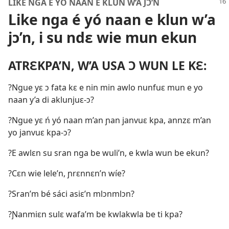
LIKE NGA É YÓ NAAN E KLUN W’A JƆ’N
Like nga é yó naan e klun w’a
jɔ’n, i su ndɛ wie mun ekun
ATRƐKPA’N, W’A USA Ɔ WUN LE KƐ:
?Ngue yɛ ɔ fata kɛ e nin min awlo nunfuɛ mun e yo
naan y’a di aklunjuɛ-ɔ?
?Ngue yɛ ń yó naan m’an ɲan janvuɛ kpa, annzɛ m’an
yo janvuɛ kpa-ɔ?
?E awlɛn su sran nga be wuli’n, e kwla wun be ekun?
?Cɛn wie lele’n, ɲrɛnnɛn’n wíe?
?Sran’m bé sáci asiɛ’n mlɔnmlɔn?
?Ɲanmiɛn sulɛ wafa’m be kwlakwla be ti kpa?