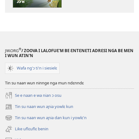
kanngan'm
be
su'n
i
falɛ
wafa'n
AN
®
JW.ORG
/ ZOOVA I LALOFUƐ'M BE ƐNTƐNƐTI ADRƐSI NGA BE MƐN
TINNGE!
I WUN ATIN'N
Like
Wafa ng'ɔ ti'n i siesielɛ
nga
é
Tin su naan wun ninnge nga mun ndɛnndɛ
yó
naan
Se e naan e wa nian ɔ osu
e
klun
Tin su naan wun aɲia yowlɛ kun
(opens
w’a
new
Tin su naan wun aɲia dan kun i yowlɛ'n
(opens
jɔ’n
window)
new
Like uflɛuflɛ benin
window)