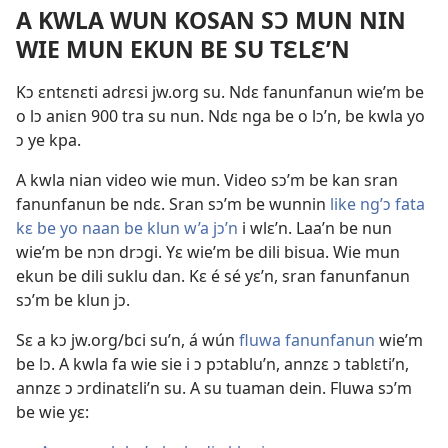
A KWLA WUN KOSAN SƆ MUN NIN
WIE MUN EKUN BE SU TƐLƐ’N
Kɔ ɛntɛnɛti adrɛsi jw.org su. Ndɛ fanunfanun wie’m be
o lɔ aniɛn 900 tra su nun. Ndɛ nga be o lɔ’n, be kwla yo
ɔ ye kpa.
A kwla nian video wie mun. Video sɔ’m be kan sran
fanunfanun be ndɛ. Sran sɔ’m be wunnin
like ng’ɔ fata
kɛ be yo naan be klun w’a jɔ’n
i wlɛ’n. Laa’n be nun
wie’m be nɔn drɔgi. Yɛ wie’m be dili bisua. Wie mun
ekun be dili suklu dan. Kɛ é sé yɛ’n, sran fanunfanun
sɔ’m be klun jɔ.
Sɛ a kɔ jw.org/bci su’n, á wún
fluwa fanunfanun
wie’m
be lɔ. A kwla fa wie sie i ɔ pɔtablu’n, annzɛ ɔ tablɛti’n,
annzɛ ɔ ɔrdinatɛli’n su. A su tuaman dein. Fluwa sɔ’m
be wie yɛ: