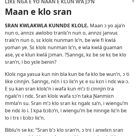
LIKE NGA É YÓ NAAN E KLUN W’A JƆ’N
Maan e klo sran
SRAN KWLAKWLA KUNNDƐ KLOLƐ.
Maan ɔ yo aja’n
nun o, annzɛ awlobo tranlɛ’n nun o, annzɛ janvuɛ
tralɛ’n nun o, sɛ klolɛ nunman lɛ’n, be wie fi kwlá
yoman ye. Sɛ klolɛ nunman lɛ’n, e wla kwlá guaman
ase, yɛ e klun kwlá jɔman. ?Sanngɛ, kɛ be se kɛ be klo
sran’n, i bo yɛle benin?
Klolɛ nga yasua kun nin bla kun be fa klo be wun’n, ɔ ti
like cinnjin. Sanngɛ, nɛ́n i sɔ liɛ’n yɛ e su kɛn i ndɛ wa-ɔ.
E su kan sran klolɛ’n i wafa kun m’ɔ ti cinnjin tra
ngalɛ’n i ndɛ. Sran klolɛ wafa sɔ’n taka Ɲanmiɛn
mmla’n su. Sran m’ɔ klo sran kɛ ngalɛ sa’n, i wiengu’m
be ndɛ lo i. I kpa bɔbɔ’n, i wiengu’m be ninnge liɛ’n be
lo i trɛ i bɔbɔ liɛ’n.
Biblu’n se kɛ: “Sran b’ɔ klo sran’n, ɔ trɛ i anwlɛn sran