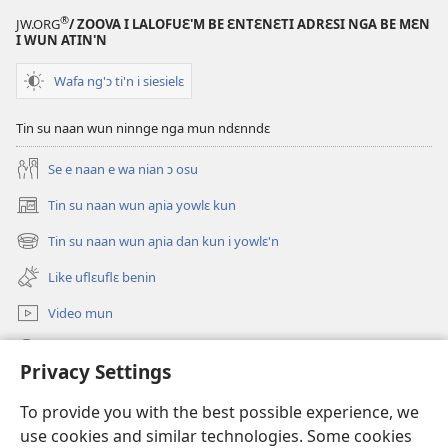
AN
®
JW.ORG
/ ZOOVA I LALOFUƐ'M BE ƐNTƐNƐTI ADRƐSI NGA BE MƐN
TINNGE!
I WUN ATIN'N
Like
Wafa ng'ɔ ti'n i siesielɛ
nga
é
Tin su naan wun ninnge nga mun ndɛnndɛ
yó
naan
Se e naan e wa nian ɔ osu
e
klun
Tin su naan wun aɲia yowlɛ kun
(opens
w’a
new
Tin su naan wun aɲia dan kun i yowlɛ'n
(opens
jɔ’n
window)
new
Like uflɛuflɛ benin
window)
Video mun
Kunndɛ
Privacy Settings
Like manlɛ
(opens
To provide you with the best possible experience, we
new
use cookies and similar technologies. Some cookies
window)