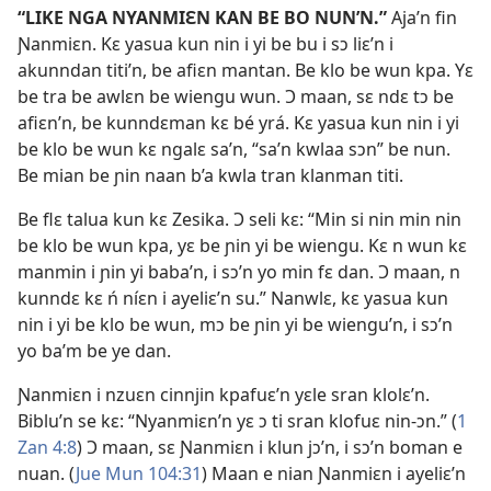
“LIKE NGA NYANMIƐN KAN BE BO NUN’N.”
Aja’n fin
Ɲanmiɛn. Kɛ yasua kun nin i yi be bu i sɔ liɛ’n i
akunndan titi’n, be afiɛn mantan. Be klo be wun kpa. Yɛ
be tra be awlɛn be wiengu wun. Ɔ maan, sɛ ndɛ tɔ be
afiɛn’n, be kunndɛman kɛ bé yrá. Kɛ yasua kun nin i yi
be klo be wun kɛ ngalɛ sa’n, “sa’n kwlaa sɔn” be nun.
Be mian be ɲin naan b’a kwla tran klanman titi.
Be flɛ talua kun kɛ Zesika. Ɔ seli kɛ: “Min si nin min nin
be klo be wun kpa, yɛ be ɲin yi be wiengu. Kɛ n wun kɛ
manmin i ɲin yi baba’n, i sɔ’n yo min fɛ dan. Ɔ maan, n
kunndɛ kɛ ń níɛn i ayeliɛ’n su.” Nanwlɛ, kɛ yasua kun
nin i yi be klo be wun, mɔ be ɲin yi be wiengu’n, i sɔ’n
yo ba’m be ye dan.
Ɲanmiɛn i nzuɛn cinnjin kpafuɛ’n yɛle sran klolɛ’n.
Biblu’n se kɛ: “Nyanmiɛn’n yɛ ɔ ti sran klofuɛ nin-ɔn.” (
1
Zan 4:8
) Ɔ maan, sɛ Ɲanmiɛn i klun jɔ’n, i sɔ’n boman e
nuan. (
Jue Mun 104:31
) Maan e nian Ɲanmiɛn i ayeliɛ’n