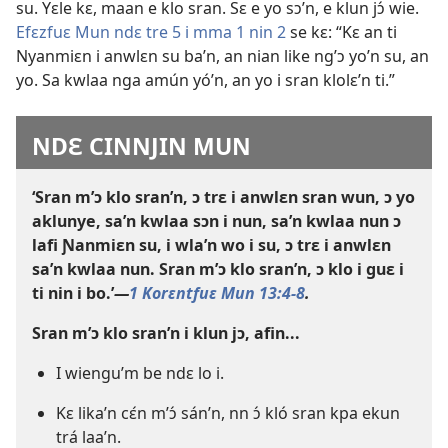
su. Yɛle kɛ, maan e klo sran. Sɛ e yo sɔ’n, e klun jɔ́ wie.
Efɛzfuɛ Mun ndɛ tre 5 i mma 1 nin 2
se kɛ: “Kɛ an ti
Nyanmiɛn i anwlɛn su ba’n, an nian like ng’ɔ yo’n su, an
yo. Sa kwlaa nga amún yó’n, an yo i sran klolɛ’n ti.”
NDƐ CINNJIN MUN
‘Sran m’ɔ klo sran’n, ɔ trɛ i anwlɛn sran wun, ɔ yo
aklunye, sa’n kwlaa sɔn i nun, sa’n kwlaa nun ɔ
lafi Ɲanmiɛn su, i wla’n wo i su, ɔ trɛ i anwlɛn
sa’n kwlaa nun. Sran m’ɔ klo sran’n, ɔ klo i guɛ i
ti nin i bo.’
—
1 Korɛntfuɛ Mun 13:4-8
.
Sran m’ɔ klo sran’n i klun jɔ, afin...
I wiengu’m be ndɛ lo i.
Kɛ lika’n cɛ́n m’ɔ́ sán’n, nn ɔ́ kló sran kpa ekun
trá laa’n.