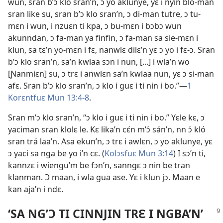
wun, sran b’ɔ klo sran’n, ɔ yo aklunye, yɛ i nyin blo-man
sran like su, sran b’ɔ klo sran’n, ɔ di-man tutre, ɔ tu-
mɛn i wun, i nzuɛn ti kpa, ɔ bu-mɛn i bɔbɔ wun
akunndan, ɔ fa-man ya finfin, ɔ fa-man sa sie-mɛn i
klun, sa tɛ’n yo-mɛn i fɛ, nanwlɛ dilɛ’n yɛ ɔ yo i fɛ-ɔ. Sran
b’ɔ klo sran’n, sa’n kwlaa sɔn i nun, [...] i wla’n wo
[Ɲanmiɛn] su, ɔ trɛ i anwlɛn sa’n kwlaa nun, yɛ ɔ si-man
afɛ. Sran b’ɔ klo sran’n, ɔ klo i guɛ i ti nin i bo.”—
1
Korɛntfuɛ Mun 13:4-8
.
Sran m’ɔ klo sran’n, “ɔ klo i guɛ i ti nin i bo.” Yɛle kɛ, ɔ
yaciman sran klolɛ le. Kɛ lika’n cɛ́n m’ɔ́ sán’n, nn ɔ́ kló
sran trá laa’n. Asa ekun’n, ɔ trɛ i awlɛn, ɔ yo aklunye, yɛ
ɔ yaci sa nga be yo i’n cɛ. (
Kolɔsfuɛ Mun 3:14
) I sɔ’n ti,
kannzɛ i wiengu’m be fɔn’n, sanngɛ ɔ nin be tran
klanman. Ɔ maan, i wla gua ase. Yɛ i klun jɔ. Maan e
kan aja’n i ndɛ.
‘SA NG’Ɔ TI CINNJIN TRƐ I NGBA’N’