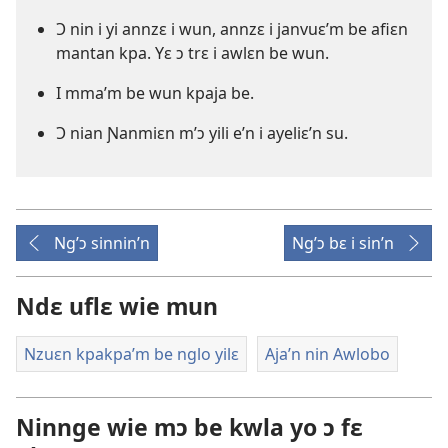
Ɔ nin i yi annzɛ i wun, annzɛ i janvuɛ’m be afiɛn
mantan kpa. Yɛ ɔ trɛ i awlɛn be wun.
I mma’m be wun kpaja be.
Ɔ nian Ɲanmiɛn m’ɔ yili e’n i ayeliɛ’n su.
Ng’ɔ sinnin’n
Ng’ɔ bɛ i sin’n
Ndɛ uflɛ wie mun
Nzuɛn kpakpa’m be nglo yilɛ
Aja’n nin Awlobo
Ninnge wie mɔ be kwla yo ɔ fɛ