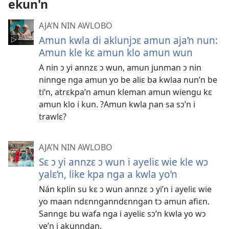
ekun'n
AJA’N NIN AWLOBO
Amun kwla di aklunjɔɛ amun aja’n nun:
Amun kle kɛ amun klo amun wun
A nin ɔ yi annzɛ ɔ wun, amun junman ɔ nin
ninnge nga amun yo be aliɛ ba kwlaa nun’n be
ti’n, atrɛkpa’n amun kleman amun wiengu kɛ
amun klo i kun. ?Amun kwla ɲan sa sɔ’n i
trawlɛ?
AJA’N NIN AWLOBO
Sɛ ɔ yi annzɛ ɔ wun i ayeliɛ wie kle wɔ
yalɛ’n, like kpa nga a kwla yo’n
Nán kplin su kɛ ɔ wun annzɛ ɔ yi’n i ayeliɛ wie
yo maan ndɛnnganndɛnngan tɔ amun afiɛn.
Sanngɛ bu wafa nga i ayeliɛ sɔ’n kwla yo wɔ
ye’n i akunndan.