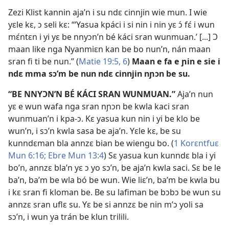
Zezi Klist kannin aja’n i su ndɛ cinnjin wie mun. I wie
yɛle kɛ, ɔ seli kɛ: “‘Yasua kpáci i si nin i nin yɛ ɔ́ fɛ́ i wun
mɛ́ntɛn i yi yɛ be nnyɔn’n bé káci sran wunmuan.’ [...] Ɔ
maan like nga Nyanmiɛn kan be bo nun’n, nán maan
sran fi ti be nun.” (
Matie 19:5, 6
)
Maan e fa e ɲin e sie i
ndɛ mma sɔ’m be nun ndɛ cinnjin nɲɔn be su.
“BE NNYƆN’N BÉ KÁCI SRAN WUNMUAN.”
Aja’n nun
yɛ e wun wafa nga sran nɲɔn be kwla kaci sran
wunmuan’n i kpa-ɔ. Kɛ yasua kun nin i yi be klo be
wun’n, i sɔ’n kwla sasa be aja’n. Yɛle kɛ, be su
kunndɛman bla annzɛ bian be wiengu bo. (
1 Korɛntfuɛ
Mun 6:16;
Ebre Mun 13:4
) Sɛ yasua kun kunndɛ bla i yi
bo’n, annzɛ bla’n yɛ ɔ yo sɔ’n, be aja’n kwla saci. Sɛ be le
ba’n, ba’m be wla bó be wun. Wie liɛ’n, ba’m be kwla bu
i kɛ sran fi kloman be. Be su lafiman be bɔbɔ be wun su
annzɛ sran uflɛ su. Yɛ be si annzɛ be nin m’ɔ yoli sa
sɔ’n, i wun ya trán be klun trilili.